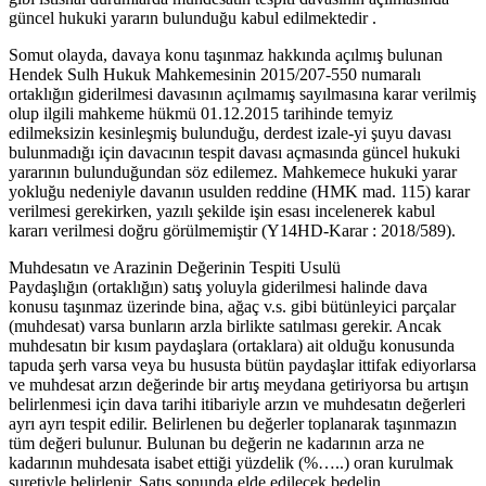
güncel hukuki yararın bulunduğu kabul edilmektedir .
Somut olayda, davaya konu taşınmaz hakkında açılmış bulunan
Hendek Sulh Hukuk Mahkemesinin 2015/207-550 numaralı
ortaklığın giderilmesi davasının açılmamış sayılmasına karar verilmiş
olup ilgili mahkeme hükmü 01.12.2015 tarihinde temyiz
edilmeksizin kesinleşmiş bulunduğu, derdest izale-yi şuyu davası
bulunmadığı için davacının tespit davası açmasında güncel hukuki
yararının bulunduğundan söz edilemez. Mahkemece hukuki yarar
yokluğu nedeniyle davanın usulden reddine (HMK mad. 115) karar
verilmesi gerekirken, yazılı şekilde işin esası incelenerek kabul
kararı verilmesi doğru görülmemiştir (Y14HD-Karar : 2018/589).
Muhdesatın ve Arazinin Değerinin Tespiti Usulü
Paydaşlığın (ortaklığın) satış yoluyla giderilmesi halinde dava
konusu taşınmaz üzerinde bina, ağaç v.s. gibi bütünleyici parçalar
(muhdesat) varsa bunların arzla birlikte satılması gerekir. Ancak
muhdesatın bir kısım paydaşlara (ortaklara) ait olduğu konusunda
tapuda şerh varsa veya bu hususta bütün paydaşlar ittifak ediyorlarsa
ve muhdesat arzın değerinde bir artış meydana getiriyorsa bu artışın
belirlenmesi için dava tarihi itibariyle arzın ve muhdesatın değerleri
ayrı ayrı tespit edilir. Belirlenen bu değerler toplanarak taşınmazın
tüm değeri bulunur. Bulunan bu değerin ne kadarının arza ne
kadarının muhdesata isabet ettiği yüzdelik (%…..) oran kurulmak
suretiyle belirlenir. Satış sonunda elde edilecek bedelin