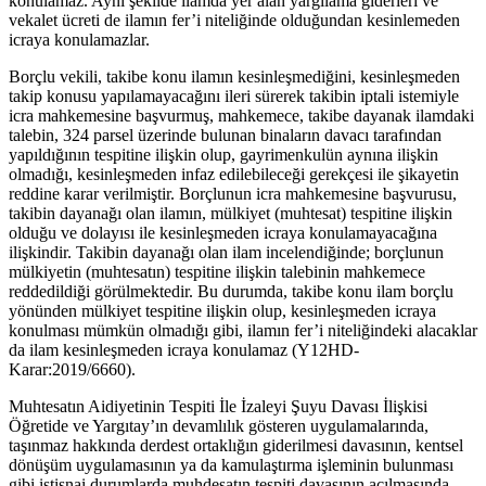
konulamaz. Aynı şekilde ilamda yer alan yargılama giderleri ve
vekalet ücreti de ilamın fer’i niteliğinde olduğundan kesinlemeden
icraya konulamazlar.
Borçlu vekili, takibe konu ilamın kesinleşmediğini, kesinleşmeden
takip konusu yapılamayacağını ileri sürerek takibin iptali istemiyle
icra mahkemesine başvurmuş, mahkemece, takibe dayanak ilamdaki
talebin, 324 parsel üzerinde bulunan binaların davacı tarafından
yapıldığının tespitine ilişkin olup, gayrimenkulün aynına ilişkin
olmadığı, kesinleşmeden infaz edilebileceği gerekçesi ile şikayetin
reddine karar verilmiştir. Borçlunun icra mahkemesine başvurusu,
takibin dayanağı olan ilamın, mülkiyet (muhtesat) tespitine ilişkin
olduğu ve dolayısı ile kesinleşmeden icraya konulamayacağına
ilişkindir. Takibin dayanağı olan ilam incelendiğinde; borçlunun
mülkiyetin (muhtesatın) tespitine ilişkin talebinin mahkemece
reddedildiği görülmektedir. Bu durumda, takibe konu ilam borçlu
yönünden mülkiyet tespitine ilişkin olup, kesinleşmeden icraya
konulması mümkün olmadığı gibi, ilamın fer’i niteliğindeki alacaklar
da ilam kesinleşmeden icraya konulamaz (Y12HD-
Karar:2019/6660).
Muhtesatın Aidiyetinin Tespiti İle İzaleyi Şuyu Davası İlişkisi
Öğretide ve Yargıtay’ın devamlılık gösteren uygulamalarında,
taşınmaz hakkında derdest ortaklığın giderilmesi davasının, kentsel
dönüşüm uygulamasının ya da kamulaştırma işleminin bulunması
gibi istisnai durumlarda muhdesatın tespiti davasının açılmasında