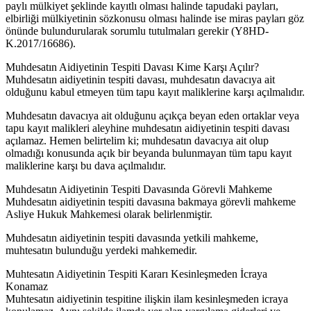
paylı mülkiyet şeklinde kayıtlı olması halinde tapudaki payları,
elbirliği mülkiyetinin sözkonusu olması halinde ise miras payları göz
önünde bulundurularak sorumlu tutulmaları gerekir (Y8HD-
K.2017/16686).
Muhdesatın Aidiyetinin Tespiti Davası Kime Karşı Açılır?
Muhdesatın aidiyetinin tespiti davası, muhdesatın davacıya ait
olduğunu kabul etmeyen tüm tapu kayıt maliklerine karşı açılmalıdır.
Muhdesatın davacıya ait olduğunu açıkça beyan eden ortaklar veya
tapu kayıt malikleri aleyhine muhdesatın aidiyetinin tespiti davası
açılamaz. Hemen belirtelim ki; muhdesatın davacıya ait olup
olmadığı konusunda açık bir beyanda bulunmayan tüm tapu kayıt
maliklerine karşı bu dava açılmalıdır.
Muhdesatın Aidiyetinin Tespiti Davasında Görevli Mahkeme
Muhdesatın aidiyetinin tespiti davasına bakmaya görevli mahkeme
Asliye Hukuk Mahkemesi olarak belirlenmiştir.
Muhdesatın aidiyetinin tespiti davasında yetkili mahkeme,
muhtesatın bulunduğu yerdeki mahkemedir.
Muhtesatın Aidiyetinin Tespiti Kararı Kesinleşmeden İcraya
Konamaz
Muhtesatın aidiyetinin tespitine ilişkin ilam kesinleşmeden icraya