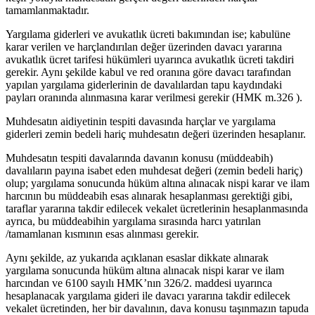
tamamlanmaktadır.
Yargılama giderleri ve avukatlık ücreti bakımından ise; kabulüne
karar verilen ve harçlandırılan değer üzerinden davacı yararına
avukatlık ücret tarifesi hükümleri uyarınca avukatlık ücreti takdiri
gerekir. Aynı şekilde kabul ve red oranına göre davacı tarafından
yapılan yargılama giderlerinin de davalılardan tapu kaydındaki
payları oranında alınmasına karar verilmesi gerekir (HMK m.326 ).
Muhdesatın aidiyetinin tespiti davasında harçlar ve yargılama
giderleri zemin bedeli hariç muhdesatın değeri üzerinden hesaplanır.
Muhdesatın tespiti davalarında davanın konusu (müddeabih)
davalıların payına isabet eden muhdesat değeri (zemin bedeli hariç)
olup; yargılama sonucunda hüküm altına alınacak nispi karar ve ilam
harcının bu müddeabih esas alınarak hesaplanması gerektiği gibi,
taraflar yararına takdir edilecek vekalet ücretlerinin hesaplanmasında
ayrıca, bu müddeabihin yargılama sırasında harcı yatırılan
/tamamlanan kısmının esas alınması gerekir.
Aynı şekilde, az yukarıda açıklanan esaslar dikkate alınarak
yargılama sonucunda hüküm altına alınacak nispi karar ve ilam
harcından ve 6100 sayılı HMK’nın 326/2. maddesi uyarınca
hesaplanacak yargılama gideri ile davacı yararına takdir edilecek
vekalet ücretinden, her bir davalının, dava konusu taşınmazın tapuda