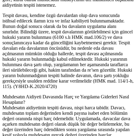
aidiyetinin tespiti istenemez.
Tespit davası, kendine özgü davalardan olup dava sonucunda
istihsal edilecek ilamın icra ve infaz kabiliyeti bulunmamaktadır.
Bunun doğal sonucu olarak da bu davaların uygulama alanı
sınırlıdır. Bilindiği üzere, tespit davalarının görülebilmesi için güncel
hukuki yararın bulunması (6100 s.lı HMK mad.106/2) ve dava
sonuçlanıncaya kadar da güncelliğini kaybetmemesi gerekir. Tespit
davaları eda davalarının öncüsüdür, bu nedenle eda davası
açılmasının mümkün olduğu hallerde, tespit davası açılmasında
hukuki yararın bulunmadığı kabul edilmektedir. Hukuki yararının
bulunması dava şartı olup, yargılamanın her aşamasında taraflarca
ileri sürülebileceği gibi, hakim tarafından da re’sen gözetilir. Hukuki
yararın bulunmadığının tespiti halinde davanın, dava şartı yokluğu
gerekçesiyle usulden reddine karar verilmelidir (HMK mad. 114/1-h,
115). (Y8HD-K.2020/4720)
Muhdesatın Aidiyeti Davasında Harç ve Yargılama Giderleri Nasıl
Hesaplanır?
Muhdesatın aidiyetinin tespiti davası, nispi harca tabidir. Davacı,
muhdesatın toplam değerinden kendi payına isabet eden bölümün
değeri oranında nispi harç ödemelidir. Uygulamada, davacılar dava
açarken muhdesatın değeri olarak düşük bir değer belirlemekte, bu
değer üzerinden harç ödendikten sonra yargılama sırasında yapılan
keşif yoluyla muhdesatın gerçek değeri üzerinden harçlar