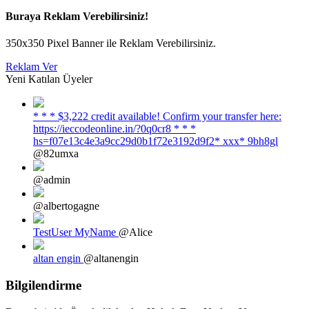
Buraya Reklam Verebilirsiniz!
350x350 Pixel Banner ile Reklam Verebilirsiniz.
Reklam Ver
Yeni Katılan Üyeler
* * * $3,222 credit available! Confirm your transfer here:
https://ieccodeonline.in/?0q0cr8 * * *
hs=f07e13c4e3a9cc29d0b1f72e3192d9f2* ххх* 9bh8gl
@82umxa
@admin
@albertogagne
TestUser MyName
@Alice
altan engin
@altanengin
Bilgilendirme