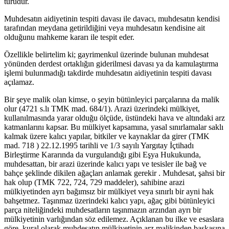
türüdür.
Muhdesatın aidiyetinin tespiti davası ile davacı, muhdesatın kendisi
tarafından meydana getirildiğini veya muhdesatın kendisine ait
olduğunu mahkeme kararı ile tespit eder.
Özellikle belirtelim ki; gayrimenkul üzerinde bulunan muhdesat
yönünden derdest ortaklığın giderilmesi davası ya da kamulaştırma
işlemi bulunmadığı takdirde muhdesatın aidiyetinin tespiti davası
açılamaz.
Bir şeye malik olan kimse, o şeyin bütünleyici parçalarına da malik
olur (4721 s.lı TMK mad. 684/1). Arazi üzerindeki mülkiyet,
kullanılmasında yarar olduğu ölçüde, üstündeki hava ve altındaki arz
katmanlarını kapsar. Bu mülkiyet kapsamına, yasal sınırlamalar saklı
kalmak üzere kalıcı yapılar, bitkiler ve kaynaklar da girer (TMK
mad. 718 ) 22.12.1995 tarihli ve 1/3 sayılı Yargıtay İçtihadı
Birleştirme Kararında da vurgulandığı gibi Eşya Hukukunda,
muhdesattan, bir arazi üzerinde kalıcı yapı ve tesisler ile bağ ve
bahçe şeklinde dikilen ağaçları anlamak gerekir . Muhdesat, şahsi bir
hak olup (TMK 722, 724, 729 maddeler), sahibine arazi
mülkiyetinden ayrı bağımsız bir mülkiyet veya sınırlı bir ayni hak
bahşetmez. Taşınmaz üzerindeki kalıcı yapı, ağaç gibi bütünleyici
parça niteliğindeki muhdesatların taşınmazın arzından ayrı bir
mülkiyetinin varlığından söz edilemez. Açıklanan bu ilke ve esaslara
göre, kural olarak muhdesatın mülkiyetinin arz malikinden başkasına