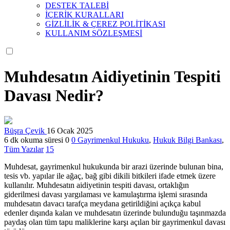
DESTEK TALEBİ
İÇERİK KURALLARI
GİZLİLİK & ÇEREZ POLİTİKASI
KULLANIM SÖZLEŞMESİ
Muhdesatın Aidiyetinin Tespiti
Davası Nedir?
Büşra Çevik
16 Ocak 2025
6 dk okuma süresi
0
0
Gayrimenkul Hukuku
,
Hukuk Bilgi Bankası
,
Tüm Yazılar
15
Muhdesat, gayrimenkul hukukunda bir arazi üzerinde bulunan bina,
tesis vb. yapılar ile ağaç, bağ gibi dikili bitkileri ifade etmek üzere
kullanılır. Muhdesatın aidiyetinin tespiti davası, ortaklığın
giderilmesi davası yargılaması ve kamulaştırma işlemi sırasında
muhdesatın davacı tarafça meydana getirildiğini açıkça kabul
edenler dışında kalan ve muhdesatın üzerinde bulunduğu taşınmazda
paydaş olan tüm tapu maliklerine karşı açılan bir gayrimenkul davası