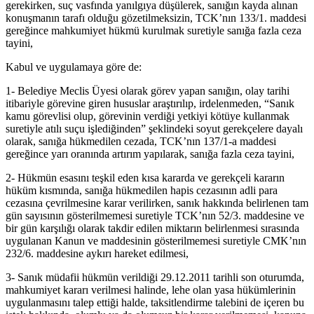
gerekirken, suç vasfında yanılgıya düşülerek, sanığın kayda alınan
konuşmanın tarafı olduğu gözetilmeksizin, TCK’nın 133/1. maddesi
gereğince mahkumiyet hükmü kurulmak suretiyle sanığa fazla ceza
tayini,
Kabul ve uygulamaya göre de:
1- Belediye Meclis Üyesi olarak görev yapan sanığın, olay tarihi
itibariyle görevine giren hususlar araştırılıp, irdelenmeden, “Sanık
kamu görevlisi olup, görevinin verdiği yetkiyi kötüye kullanmak
suretiyle atılı suçu işlediğinden” şeklindeki soyut gerekçelere dayalı
olarak, sanığa hükmedilen cezada, TCK’nın 137/1-a maddesi
gereğince yarı oranında artırım yapılarak, sanığa fazla ceza tayini,
2- Hükmün esasını teşkil eden kısa kararda ve gerekçeli kararın
hüküm kısmında, sanığa hükmedilen hapis cezasının adli para
cezasına çevrilmesine karar verilirken, sanık hakkında belirlenen tam
gün sayısının gösterilmemesi suretiyle TCK’nın 52/3. maddesine ve
bir gün karşılığı olarak takdir edilen miktarın belirlenmesi sırasında
uygulanan Kanun ve maddesinin gösterilmemesi suretiyle CMK’nın
232/6. maddesine aykırı hareket edilmesi,
3- Sanık müdafii hükmün verildiği 29.12.2011 tarihli son oturumda,
mahkumiyet kararı verilmesi halinde, lehe olan yasa hükümlerinin
uygulanmasını talep ettiği halde, taksitlendirme talebini de içeren bu