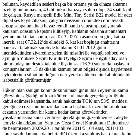
bulunan, kaydedilen sesleri başka bir ortama ya da cihaza aktarma
özelliği bulunmayan, 4 Gbt mikro hafızaya sahip olup, 24 saatlik pil
ile çalışan, Rusya menşeili Edic Mini Tiny Serisi B22 model bir adet
dijital ses kayıt cihazını, çalışma masasının önündeki dört ayaklı
ahşap sehpanın altına beyaz renkli bantla yapıştırıp, çalıştırarak,
katılanın odasının kapısını kilitleyip, katılanın odasına ait anahtarı
yerine bıraktıktan sonra, saat 07.32.09’da asansörden giriş katına
inerek, saat 07.32.12’de elindeki 6. kat kat boşluğu anahtarını
bankoya bırakmak suretiyle katılanın 31.01.2012 günü
memleketinden ziyaretine gelen iki misafiri ile yaptığı sohbeti ve
aynı gün Yüksek Seçim Kurulu Üyeliği Seçimi ile ilgili aday olan
bir arkadaşının destek talebine ilişkin saat 16.30 sularında başlayan
konuşmalarının 15 dakikalık kısmını onun bilgisi dışında kaydetmesi
eylemlerinin sübut bulduğuna dair yerel mahkemenin kabulünde bir
isabetsizlik görülmemiştir.
Hâkim olan sanığın konut dokunulmazlığının ihlali eylemini kamu
görevinin sağladığı nüfuzu kötüye kullanarak gerçekleştirdiğinin
kabul edilmesi karşısında, sanık hakkında TCK’nın 53/5. maddesi
gereğince cezasının infazından sonra başlamak üzere hükmolunan
cezanın yarısından bir katına kadar kamu görevlerinden
yasaklanmasına karar verilmesi gerektiğinin gözetilmemesi, aleyhe
temyiz olmadığından, Yargıtay Ceza Genel Kurulunun Dairemizce
de benimsenen 20.09.2011 tarihli ve 2011/5-104 esas, 2011/183
karar sayılı ilamında da belirtildiği üzere kazanılmış hak olarak kabul