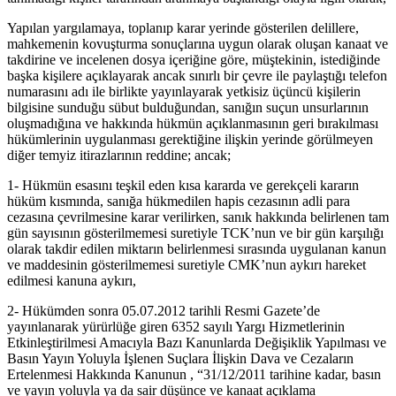
Yapılan yargılamaya, toplanıp karar yerinde gösterilen delillere,
mahkemenin kovuşturma sonuçlarına uygun olarak oluşan kanaat ve
takdirine ve incelenen dosya içeriğine göre, müştekinin, istediğinde
başka kişilere açıklayarak ancak sınırlı bir çevre ile paylaştığı telefon
numarasını adı ile birlikte yayınlayarak yetkisiz üçüncü kişilerin
bilgisine sunduğu sübut bulduğundan, sanığın suçun unsurlarının
oluşmadığına ve hakkında hükmün açıklanmasının geri bırakılması
hükümlerinin uygulanması gerektiğine ilişkin yerinde görülmeyen
diğer temyiz itirazlarının reddine; ancak;
1- Hükmün esasını teşkil eden kısa kararda ve gerekçeli kararın
hüküm kısmında, sanığa hükmedilen hapis cezasının adli para
cezasına çevrilmesine karar verilirken, sanık hakkında belirlenen tam
gün sayısının gösterilmemesi suretiyle TCK’nun ve bir gün karşılığı
olarak takdir edilen miktarın belirlenmesi sırasında uygulanan kanun
ve maddesinin gösterilmemesi suretiyle CMK’nun aykırı hareket
edilmesi kanuna aykırı,
2- Hükümden sonra 05.07.2012 tarihli Resmi Gazete’de
yayınlanarak yürürlüğe giren 6352 sayılı Yargı Hizmetlerinin
Etkinleştirilmesi Amacıyla Bazı Kanunlarda Değişiklik Yapılması ve
Basın Yayın Yoluyla İşlenen Suçlara İlişkin Dava ve Cezaların
Ertelenmesi Hakkında Kanunun , “31/12/2011 tarihine kadar, basın
ve yayın yoluyla ya da sair düşünce ve kanaat açıklama