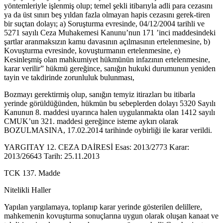
yöntemleriyle işlenmiş olup; temel şekli itibarıyla adli para cezasını
ya da üst sınırı beş yıldan fazla olmayan hapis cezasını gerek-tiren
bir suçtan dolayı; a) Soruşturma evresinde, 04/12/2004 tarihli ve
5271 sayılı Ceza Muhakemesi Kanunu’nun 171 ’inci maddesindeki
şartlar aranmaksızın kamu davasının açılmasının ertelenmesine, b)
Kovuşturma evresinde, kovuşturmanın ertelenmesine, e)
Kesinleşmiş olan mahkumiyet hükmünün infazının ertelenmesine,
karar verilir” hükmü gereğince, sanığın hukuki durumunun yeniden
tayin ve takdirinde zorunluluk bulunması,
Bozmayı gerektirmiş olup, sanığın temyiz itirazları bu itibarla
yerinde görüldüğünden, hükmün bu sebeplerden dolayı 5320 Sayılı
Kanunun 8. maddesi uyarınca halen uygulanmakta olan 1412 sayılı
CMUK’un 321. maddesi gereğince isteme aykırı olarak
BOZULMASINA, 17.02.2014 tarihinde oybirliği ile karar verildi.
YARGITAY 12. CEZA DAİRESİ Esas: 2013/2773 Karar:
2013/26643 Tarih: 25.11.2013
TCK 137. Madde
Nitelikli Haller
Yapılan yargılamaya, toplanıp karar yerinde gösterilen delillere,
mahkemenin kovuşturma sonuçlarına uygun olarak oluşan kanaat ve