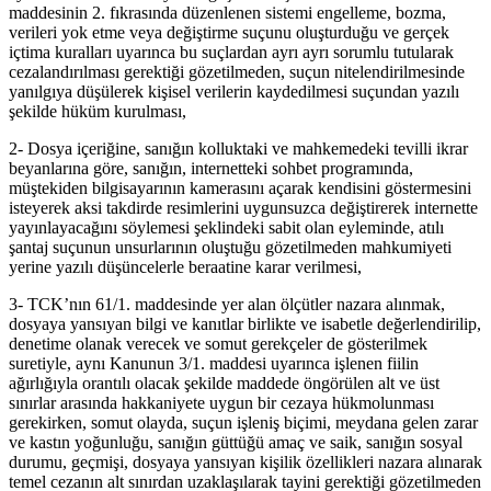
maddesinin 2. fıkrasında düzenlenen sistemi engelleme, bozma,
verileri yok etme veya değiştirme suçunu oluşturduğu ve gerçek
içtima kuralları uyarınca bu suçlardan ayrı ayrı sorumlu tutularak
cezalandırılması gerektiği gözetilmeden, suçun nitelendirilmesinde
yanılgıya düşülerek kişisel verilerin kaydedilmesi suçundan yazılı
şekilde hüküm kurulması,
2- Dosya içeriğine, sanığın kolluktaki ve mahkemedeki tevilli ikrar
beyanlarına göre, sanığın, internetteki sohbet programında,
müştekiden bilgisayarının kamerasını açarak kendisini göstermesini
isteyerek aksi takdirde resimlerini uygunsuzca değiştirerek internette
yayınlayacağını söylemesi şeklindeki sabit olan eyleminde, atılı
şantaj suçunun unsurlarının oluştuğu gözetilmeden mahkumiyeti
yerine yazılı düşüncelerle beraatine karar verilmesi,
3- TCK’nın 61/1. maddesinde yer alan ölçütler nazara alınmak,
dosyaya yansıyan bilgi ve kanıtlar birlikte ve isabetle değerlendirilip,
denetime olanak verecek ve somut gerekçeler de gösterilmek
suretiyle, aynı Kanunun 3/1. maddesi uyarınca işlenen fiilin
ağırlığıyla orantılı olacak şekilde maddede öngörülen alt ve üst
sınırlar arasında hakkaniyete uygun bir cezaya hükmolunması
gerekirken, somut olayda, suçun işleniş biçimi, meydana gelen zarar
ve kastın yoğunluğu, sanığın güttüğü amaç ve saik, sanığın sosyal
durumu, geçmişi, dosyaya yansıyan kişilik özellikleri nazara alınarak
temel cezanın alt sınırdan uzaklaşılarak tayini gerektiği gözetilmeden