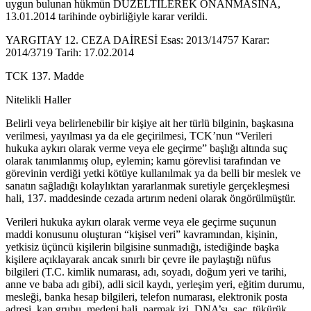
uygun bulunan hükmün DÜZELTİLEREK ONANMASINA,
13.01.2014 tarihinde oybirliğiyle karar verildi.
YARGITAY 12. CEZA DAİRESİ Esas: 2013/14757 Karar:
2014/3719 Tarih: 17.02.2014
TCK 137. Madde
Nitelikli Haller
Belirli veya belirlenebilir bir kişiye ait her türlü bilginin, başkasına
verilmesi, yayılması ya da ele geçirilmesi, TCK’nun “Verileri
hukuka aykırı olarak verme veya ele geçirme” başlığı altında suç
olarak tanımlanmış olup, eylemin; kamu görevlisi tarafından ve
görevinin verdiği yetki kötüye kullanılmak ya da belli bir meslek ve
sanatın sağladığı kolaylıktan yararlanmak suretiyle gerçekleşmesi
hali, 137. maddesinde cezada artırım nedeni olarak öngörülmüştür.
Verileri hukuka aykırı olarak verme veya ele geçirme suçunun
maddi konusunu oluşturan “kişisel veri” kavramından, kişinin,
yetkisiz üçüncü kişilerin bilgisine sunmadığı, istediğinde başka
kişilere açıklayarak ancak sınırlı bir çevre ile paylaştığı nüfus
bilgileri (T.C. kimlik numarası, adı, soyadı, doğum yeri ve tarihi,
anne ve baba adı gibi), adli sicil kaydı, yerleşim yeri, eğitim durumu,
mesleği, banka hesap bilgileri, telefon numarası, elektronik posta
adresi, kan grubu, medeni hali, parmak izi, DNA’sı, saç, tükürük,