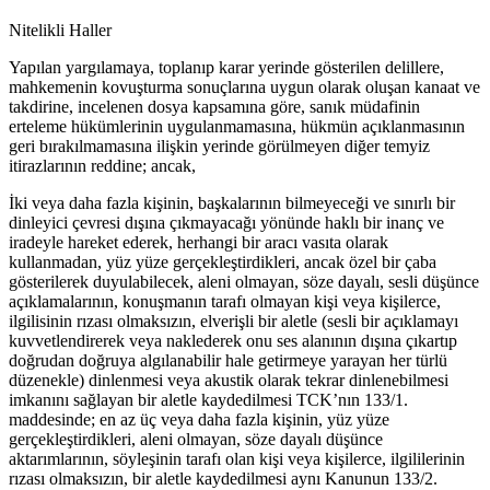
Nitelikli Haller
Yapılan yargılamaya, toplanıp karar yerinde gösterilen delillere,
mahkemenin kovuşturma sonuçlarına uygun olarak oluşan kanaat ve
takdirine, incelenen dosya kapsamına göre, sanık müdafinin
erteleme hükümlerinin uygulanmamasına, hükmün açıklanmasının
geri bırakılmamasına ilişkin yerinde görülmeyen diğer temyiz
itirazlarının reddine; ancak,
İki veya daha fazla kişinin, başkalarının bilmeyeceği ve sınırlı bir
dinleyici çevresi dışına çıkmayacağı yönünde haklı bir inanç ve
iradeyle hareket ederek, herhangi bir aracı vasıta olarak
kullanmadan, yüz yüze gerçekleştirdikleri, ancak özel bir çaba
gösterilerek duyulabilecek, aleni olmayan, söze dayalı, sesli düşünce
açıklamalarının, konuşmanın tarafı olmayan kişi veya kişilerce,
ilgilisinin rızası olmaksızın, elverişli bir aletle (sesli bir açıklamayı
kuvvetlendirerek veya naklederek onu ses alanının dışına çıkartıp
doğrudan doğruya algılanabilir hale getirmeye yarayan her türlü
düzenekle) dinlenmesi veya akustik olarak tekrar dinlenebilmesi
imkanını sağlayan bir aletle kaydedilmesi TCK’nın 133/1.
maddesinde; en az üç veya daha fazla kişinin, yüz yüze
gerçekleştirdikleri, aleni olmayan, söze dayalı düşünce
aktarımlarının, söyleşinin tarafı olan kişi veya kişilerce, ilgililerinin
rızası olmaksızın, bir aletle kaydedilmesi aynı Kanunun 133/2.