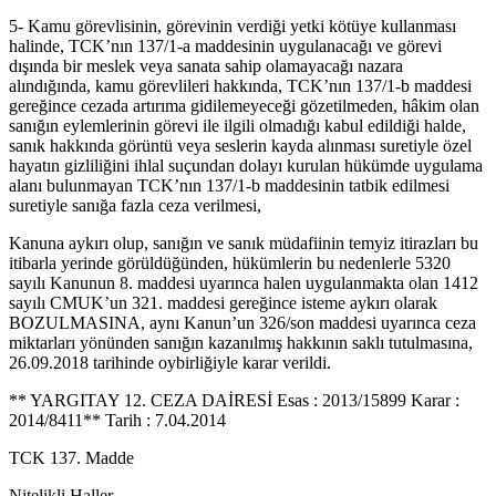
5- Kamu görevlisinin, görevinin verdiği yetki kötüye kullanması
halinde, TCK’nın 137/1-a maddesinin uygulanacağı ve görevi
dışında bir meslek veya sanata sahip olamayacağı nazara
alındığında, kamu görevlileri hakkında, TCK’nın 137/1-b maddesi
gereğince cezada artırıma gidilemeyeceği gözetilmeden, hâkim olan
sanığın eylemlerinin görevi ile ilgili olmadığı kabul edildiği halde,
sanık hakkında görüntü veya seslerin kayda alınması suretiyle özel
hayatın gizliliğini ihlal suçundan dolayı kurulan hükümde uygulama
alanı bulunmayan TCK’nın 137/1-b maddesinin tatbik edilmesi
suretiyle sanığa fazla ceza verilmesi,
Kanuna aykırı olup, sanığın ve sanık müdafiinin temyiz itirazları bu
itibarla yerinde görüldüğünden, hükümlerin bu nedenlerle 5320
sayılı Kanunun 8. maddesi uyarınca halen uygulanmakta olan 1412
sayılı CMUK’un 321. maddesi gereğince isteme aykırı olarak
BOZULMASINA, aynı Kanun’un 326/son maddesi uyarınca ceza
miktarları yönünden sanığın kazanılmış hakkının saklı tutulmasına,
26.09.2018 tarihinde oybirliğiyle karar verildi.
** YARGITAY 12. CEZA DAİRESİ Esas : 2013/15899 Karar :
2014/8411** Tarih : 7.04.2014
TCK 137. Madde
Nitelikli Haller