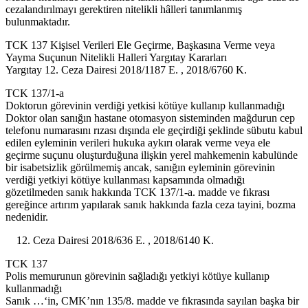
cezalandırılmayı gerektiren nitelikli hâlleri tanımlanmış
bulunmaktadır.
TCK 137 Kişisel Verileri Ele Geçirme, Başkasına Verme veya
Yayma Suçunun Nitelikli Halleri Yargıtay Kararları
Yargıtay 12. Ceza Dairesi 2018/1187 E. , 2018/6760 K.
TCK 137/1-a
Doktorun görevinin verdiği yetkisi kötüye kullanıp kullanmadığı
Doktor olan sanığın hastane otomasyon sisteminden mağdurun cep
telefonu numarasını rızası dışında ele geçirdiği şeklinde sübutu kabul
edilen eyleminin verileri hukuka aykırı olarak verme veya ele
geçirme suçunu oluşturduğuna ilişkin yerel mahkemenin kabulünde
bir isabetsizlik görülmemiş ancak, sanığın eyleminin görevinin
verdiği yetkiyi kötüye kullanması kapsamında olmadığı
gözetilmeden sanık hakkında TCK 137/1-a. madde ve fıkrası
gereğince artırım yapılarak sanık hakkında fazla ceza tayini, bozma
nedenidir.
Ceza Dairesi 2018/636 E. , 2018/6140 K.
TCK 137
Polis memurunun görevinin sağladığı yetkiyi kötüye kullanıp
kullanmadığı
Sanık …‘in, CMK’nın 135/8. madde ve fıkrasında sayılan başka bir