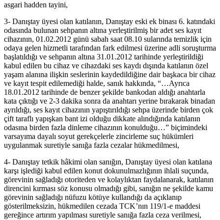
asgari hadden tayini,
3- Danıştay üyesi olan katılanın, Danıştay eski ek binası 6. katındaki
odasında bulunan sehpanın altına yerleştirilmiş bir adet ses kayıt
cihazının, 01.02.2012 günü sabah saat 08.10 sularında temizlik için
odaya gelen hizmetli tarafından fark edilmesi üzerine adli soruşturma
başlatıldığı ve sehpanın altına 31.01.2012 tarihinde yerleştirildiği
kabul edilen bu cihaz ve cihazdaki ses kaydı dışında katılanın özel
yaşam alanına ilişkin seslerinin kaydedildiğine dair başkaca bir cihaz
ve kayıt tespit edilemediği halde, sanık hakkında, “…Ayrıca
18.01.2012 tarihinde de benzer şekilde bankodan aldığı anahtarla
kata çıktığı ve 2-3 dakika sonra da anahtarı yerine bırakarak binadan
ayrıldığı, ses kayıt cihazının yapıştırıldığı sehpa üzerinde birden çok
çift taraflı yapışkan bant izi olduğu dikkate alındığında katılanın
odasına birden fazla dinleme cihazının konulduğu…” biçimindeki
varsayıma dayalı soyut gerekçelerle zincirleme suç hükümleri
uygulanmak suretiyle sanığa fazla cezalar hükmedilmesi,
4- Danıştay tetkik hâkimi olan sanığın, Danıştay üyesi olan katılana
karşı işlediği kabul edilen konut dokunulmazlığının ihlali suçunda,
görevinin sağladığı otoriteden ve kolaylıktan faydalanarak, katılanın
direncini kırması söz konusu olmadığı gibi, sanığın ne şekilde kamu
görevinin sağladığı nüfuzu kötüye kullandığı da açıklanıp
gösterilmeksizin, hükmedilen cezada TCK’nın 119/1-e maddesi
gereğince artırım yapılması suretiyle sanığa fazla ceza verilmesi,