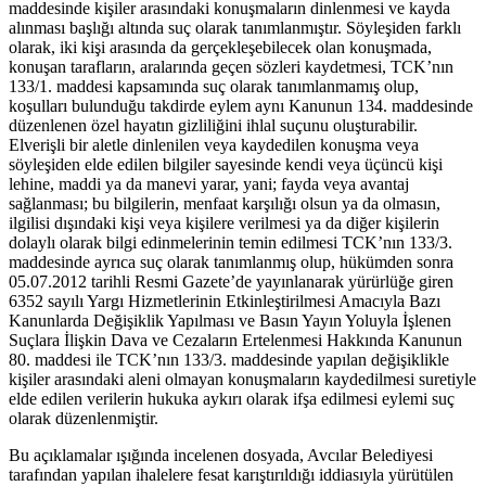
maddesinde kişiler arasındaki konuşmaların dinlenmesi ve kayda
alınması başlığı altında suç olarak tanımlanmıştır. Söyleşiden farklı
olarak, iki kişi arasında da gerçekleşebilecek olan konuşmada,
konuşan tarafların, aralarında geçen sözleri kaydetmesi, TCK’nın
133/1. maddesi kapsamında suç olarak tanımlanmamış olup,
koşulları bulunduğu takdirde eylem aynı Kanunun 134. maddesinde
düzenlenen özel hayatın gizliliğini ihlal suçunu oluşturabilir.
Elverişli bir aletle dinlenilen veya kaydedilen konuşma veya
söyleşiden elde edilen bilgiler sayesinde kendi veya üçüncü kişi
lehine, maddi ya da manevi yarar, yani; fayda veya avantaj
sağlanması; bu bilgilerin, menfaat karşılığı olsun ya da olmasın,
ilgilisi dışındaki kişi veya kişilere verilmesi ya da diğer kişilerin
dolaylı olarak bilgi edinmelerinin temin edilmesi TCK’nın 133/3.
maddesinde ayrıca suç olarak tanımlanmış olup, hükümden sonra
05.07.2012 tarihli Resmi Gazete’de yayınlanarak yürürlüğe giren
6352 sayılı Yargı Hizmetlerinin Etkinleştirilmesi Amacıyla Bazı
Kanunlarda Değişiklik Yapılması ve Basın Yayın Yoluyla İşlenen
Suçlara İlişkin Dava ve Cezaların Ertelenmesi Hakkında Kanunun
80. maddesi ile TCK’nın 133/3. maddesinde yapılan değişiklikle
kişiler arasındaki aleni olmayan konuşmaların kaydedilmesi suretiyle
elde edilen verilerin hukuka aykırı olarak ifşa edilmesi eylemi suç
olarak düzenlenmiştir.
Bu açıklamalar ışığında incelenen dosyada, Avcılar Belediyesi
tarafından yapılan ihalelere fesat karıştırıldığı iddiasıyla yürütülen