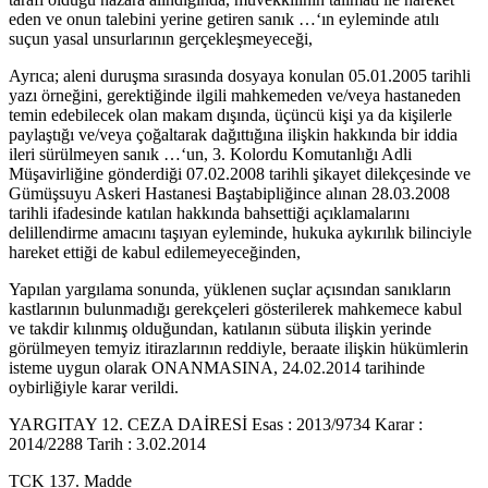
eden ve onun talebini yerine getiren sanık …‘ın eyleminde atılı
suçun yasal unsurlarının gerçekleşmeyeceği,
Ayrıca; aleni duruşma sırasında dosyaya konulan 05.01.2005 tarihli
yazı örneğini, gerektiğinde ilgili mahkemeden ve/veya hastaneden
temin edebilecek olan makam dışında, üçüncü kişi ya da kişilerle
paylaştığı ve/veya çoğaltarak dağıttığına ilişkin hakkında bir iddia
ileri sürülmeyen sanık …‘un, 3. Kolordu Komutanlığı Adli
Müşavirliğine gönderdiği 07.02.2008 tarihli şikayet dilekçesinde ve
Gümüşsuyu Askeri Hastanesi Baştabipliğince alınan 28.03.2008
tarihli ifadesinde katılan hakkında bahsettiği açıklamalarını
delillendirme amacını taşıyan eyleminde, hukuka aykırılık bilinciyle
hareket ettiği de kabul edilemeyeceğinden,
Yapılan yargılama sonunda, yüklenen suçlar açısından sanıkların
kastlarının bulunmadığı gerekçeleri gösterilerek mahkemece kabul
ve takdir kılınmış olduğundan, katılanın sübuta ilişkin yerinde
görülmeyen temyiz itirazlarının reddiyle, beraate ilişkin hükümlerin
isteme uygun olarak ONANMASINA, 24.02.2014 tarihinde
oybirliğiyle karar verildi.
YARGITAY 12. CEZA DAİRESİ Esas : 2013/9734 Karar :
2014/2288 Tarih : 3.02.2014
TCK 137. Madde