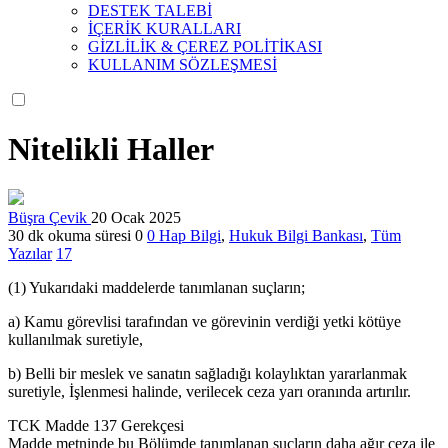
DESTEK TALEBİ
İÇERİK KURALLARI
GİZLİLİK & ÇEREZ POLİTİKASI
KULLANIM SÖZLEŞMESİ
Nitelikli Haller
Büşra Çevik
20 Ocak 2025
30 dk okuma süresi
0
0
Hap Bilgi
,
Hukuk Bilgi Bankası
,
Tüm
Yazılar
17
(1) Yukarıdaki maddelerde tanımlanan suçların;
a) Kamu görevlisi tarafından ve görevinin verdiği yetki kötüye
kullanılmak suretiyle,
b) Belli bir meslek ve sanatın sağladığı kolaylıktan yararlanmak
suretiyle, İşlenmesi halinde, verilecek ceza yarı oranında artırılır.
TCK Madde 137 Gerekçesi
Madde metninde bu Bölümde tanımlanan suçların daha ağır ceza ile