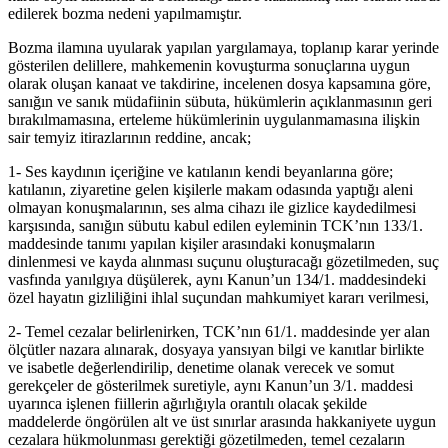
edilerek bozma nedeni yapılmamıştır.
Bozma ilamına uyularak yapılan yargılamaya, toplanıp karar yerinde
gösterilen delillere, mahkemenin kovuşturma sonuçlarına uygun
olarak oluşan kanaat ve takdirine, incelenen dosya kapsamına göre,
sanığın ve sanık müdafiinin sübuta, hükümlerin açıklanmasının geri
bırakılmamasına, erteleme hükümlerinin uygulanmamasına ilişkin
sair temyiz itirazlarının reddine, ancak;
1- Ses kaydının içeriğine ve katılanın kendi beyanlarına göre;
katılanın, ziyaretine gelen kişilerle makam odasında yaptığı aleni
olmayan konuşmalarının, ses alma cihazı ile gizlice kaydedilmesi
karşısında, sanığın sübutu kabul edilen eyleminin TCK’nın 133/1.
maddesinde tanımı yapılan kişiler arasındaki konuşmaların
dinlenmesi ve kayda alınması suçunu oluşturacağı gözetilmeden, suç
vasfında yanılgıya düşülerek, aynı Kanun’un 134/1. maddesindeki
özel hayatın gizliliğini ihlal suçundan mahkumiyet kararı verilmesi,
2- Temel cezalar belirlenirken, TCK’nın 61/1. maddesinde yer alan
ölçütler nazara alınarak, dosyaya yansıyan bilgi ve kanıtlar birlikte
ve isabetle değerlendirilip, denetime olanak verecek ve somut
gerekçeler de gösterilmek suretiyle, aynı Kanun’un 3/1. maddesi
uyarınca işlenen fiillerin ağırlığıyla orantılı olacak şekilde
maddelerde öngörülen alt ve üst sınırlar arasında hakkaniyete uygun
cezalara hükmolunması gerektiği gözetilmeden, temel cezaların