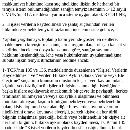
mahkumiyet hükmüne karşı suç niteliğine ilişkin de herhangi bir
temyiz istemi bulunmadığından sanığın temyiz isteminin 1412 sayılı
CMUK’un 317. maddesi uyarınca isteme uygun olarak REDDİNE,
2- Kişisel verilerin kaydedilmesi ve şantaj suçlarından verilen
hükümlere yönelik temyiz itirazlarının incelenmesine gelince;
Yapılan yargılamaya, toplanıp karar yerinde gösterilen delillere,
mahkemenin kovuşturma sonuçlarına uygun olarak oluşan kanaat ve
takdirine, incelenen dosya kapsamına göre, sanığın savunma
hakkının kısıtlandığına, lehe yasa hükümlerinin uygulanmadığına,
sübuta ilişkin temyiz itirazlarının reddine ancak;
1- TCK’nın 135 ve 136. maddelerinde düzenlenen “Kişisel Verilerin
Kaydedilmesi” ve “Verileri Hukuka Aykırı Olarak Verme veya Ele
Geçirme” suçlarının konusunu oluşturan kişisel veri kavramından,
kişinin, yetkisiz üçüncü kişilerin bilgisine sunmadığı, istediğinde
başka kişilere açıklayarak ancak sınırlı bir çevre ile paylaştığı, herkes
tarafından bilinmeyen ve/veya kolaylıkla ulaşılması ve bilinmesi
mümkün olmayan, kişinin kimliğini belirleyen veya belirlenebilir
kılan, kişiyi toplumda yer alan diğer bireylerden ayıran ve onun
niteliklerini ortaya koymaya elverişli, gerçek kişiye ait her türlü
bilginin anlaşılması gerektiği, belirli veya belirlenebilir bir kişiye ait
her türlü bilginin, hukuka aykırı olarak kaydedilmesi, TCK’nın 135.
maddesinde “Kişisel verilerin kaydedilmesi” başlığı altında, belirli