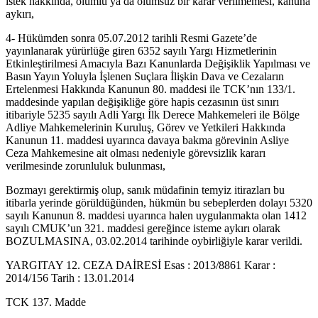
istek hakkında, olumlu ya da olumsuz bir karar verilmemesi, kanuna
aykırı,
4- Hükümden sonra 05.07.2012 tarihli Resmi Gazete’de
yayınlanarak yürürlüğe giren 6352 sayılı Yargı Hizmetlerinin
Etkinleştirilmesi Amacıyla Bazı Kanunlarda Değişiklik Yapılması ve
Basın Yayın Yoluyla İşlenen Suçlara İlişkin Dava ve Cezaların
Ertelenmesi Hakkında Kanunun 80. maddesi ile TCK’nın 133/1.
maddesinde yapılan değişikliğe göre hapis cezasının üst sınırı
itibariyle 5235 sayılı Adli Yargı İlk Derece Mahkemeleri ile Bölge
Adliye Mahkemelerinin Kuruluş, Görev ve Yetkileri Hakkında
Kanunun 11. maddesi uyarınca davaya bakma görevinin Asliye
Ceza Mahkemesine ait olması nedeniyle görevsizlik kararı
verilmesinde zorunluluk bulunması,
Bozmayı gerektirmiş olup, sanık müdafinin temyiz itirazları bu
itibarla yerinde görüldüğünden, hükmün bu sebeplerden dolayı 5320
sayılı Kanunun 8. maddesi uyarınca halen uygulanmakta olan 1412
sayılı CMUK’un 321. maddesi gereğince isteme aykırı olarak
BOZULMASINA, 03.02.2014 tarihinde oybirliğiyle karar verildi.
YARGITAY 12. CEZA DAİRESİ Esas : 2013/8861 Karar :
2014/156 Tarih : 13.01.2014
TCK 137. Madde