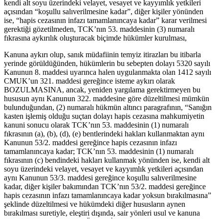
kendi alt soyu üzerindeki velayet, vesayet ve kayyımlık yetkileri
açısından “koşullu salıverilmesine kadar”, diğer kişiler yönünden
ise, “hapis cezasının infazı tamamlanıncaya kadar” karar verilmesi
gerektiği gözetilmeden, TCK’nın 53. maddesinin (3) numaralı
fıkrasına aykırılık oluşturacak biçimde hükümler kurulması,
Kanuna aykırı olup, sanık müdafiinin temyiz itirazları bu itibarla
yerinde görüldüğünden, hükümlerin bu sebepten dolayı 5320 sayılı
Kanunun 8. maddesi uyarınca halen uygulanmakta olan 1412 sayılı
CMUK’un 321. maddesi gereğince isteme aykırı olarak
BOZULMASINA, ancak, yeniden yargılama gerektirmeyen bu
hususun aynı Kanunun 322. maddesine göre düzeltilmesi mümkün
bulunduğundan, (2) numaralı hükmün altıncı paragrafının, “Sanığın
kasten işlemiş olduğu suçtan dolayı hapis cezasına mahkumiyetin
kanuni sonucu olarak TCK’nın 53. maddesinin (1) numaralı
fıkrasının (a), (b), (d), (e) bentlerindeki hakları kullanmaktan aynı
Kanunun 53/2. maddesi gereğince hapis cezasının infazı
tamamlanıncaya kadar; TCK’nın 53. maddesinin (1) numaralı
fıkrasının (c) bendindeki hakları kullanmak yönünden ise, kendi alt
soyu üzerindeki velayet, vesayet ve kayyımlık yetkileri açısından
aynı Kanunun 53/3. maddesi gereğince koşullu salıverilmesine
kadar, diğer kişiler bakımından TCK’nın 53/2. maddesi gereğince
hapis cezasının infazı tamamlanıncaya kadar yoksun bırakılmasına”
şeklinde düzeltilmesi ve hükümdeki diğer hususların aynen
bırakılması suretiyle, eleştiri dışında, sair yönleri usul ve kanuna