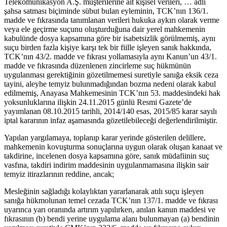
Telekomünikasyon A.Ş. müşterilerine ait kişisel verileri, … adlı
şahsa satması biçiminde sübut bulan eyleminin, TCK’nın 136/1.
madde ve fıkrasında tanımlanan verileri hukuka aykırı olarak verme
veya ele geçirme suçunu oluşturduğuna dair yerel mahkemenin
kabulünde dosya kapsamına göre bir isabetsizlik görülmemiş, aynı
suçu birden fazla kişiye karşı tek bir fiille işleyen sanık hakkında,
TCK’nın 43/2. madde ve fıkrası yollamasıyla aynı Kanun’un 43/1.
madde ve fıkrasında düzenlenen zincirleme suç hükmünün
uygulanması gerektiğinin gözetilmemesi suretiyle sanığa eksik ceza
tayini, aleyhe temyiz bulunmadığından bozma nedeni olarak kabul
edilmemiş, Anayasa Mahkemesinin TCK’nın 53. maddesindeki hak
yoksunluklarına ilişkin 24.11.2015 günlü Resmi Gazete’de
yayımlanan 08.10.2015 tarihli, 2014/140 esas, 2015/85 karar sayılı
iptal kararının infaz aşamasında gözetilebileceği değerlendirilmiştir.
Yapılan yargılamaya, toplanıp karar yerinde gösterilen delillere,
mahkemenin kovuşturma sonuçlarına uygun olarak oluşan kanaat ve
takdirine, incelenen dosya kapsamına göre, sanık müdafiinin suç
vasfına, takdiri indirim maddesinin uygulanmamasına ilişkin sair
temyiz itirazlarının reddine, ancak;
Mesleğinin sağladığı kolaylıktan yararlanarak atılı suçu işleyen
sanığa hükmolunan temel cezada TCK’nın 137/1. madde ve fıkrası
uyarınca yarı oranında artırım yapılırken, anılan kanun maddesi ve
fıkrasının (b) bendi yerine uygulama alanı bulunmayan (a) bendinin