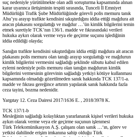
suç nedeniyle yürütülmekte olan adli soruşturma kapsamında alınan
karar uyarınca iletişiminin tespiti sırasında, Tunceli İl Emniyet
Müdürlüğü Trafik Şube Müdürlüğünde görevli polis memuru tanık
Ahu’yu arayıp trafikte kendisini sıkıştırdığını iddia ettiği mağdura ait
aracın plakasını sorgulattığı ve mağdur …’ün kimlik bilgilerini temin
etmek suretiyle TCK’nın 136/1. madde ve fıkrasındaki verileri
hukuka aykırı olarak verme veya ele geçirme suçunu işlediğinin
iddia edildiği olayda;
Sanığın trafikte kendisini sıkıştırdığını iddia ettiği mağdura ait aracın
plakasını polis memuru olan tanığı arayıp sorgulattığı ve mağdurun
kimlik bilgilerini vermesini sağladığı şeklinde sübutu kabul edilen
eylemi nedeniyle polis memuru olan tanığın mağdurun kimlik
bilgilerini vermesinin görevinin sağladığı yetkiyi kötüye kullanması
kapsamında olmadığı gözetilmeden sanık hakkında TCK 137/1-a.
madde ve fıkrası gereğince artırım yapılarak sanık hakkında fazla
ceza tayini, bozma nedenidir.
Yargıtay 12. Ceza Dairesi 2017/1636 E. , 2018/3978 K.
TCK 137/1-b
Mesleğinin sağladığı kolaylıktan yararlanarak kişisel verileri hukuka
aykırı olarak verme veya ele geçirme suçunun işlenmesi
Türk Telekomünikasyon A.Ş. çalışanı olan sanık …‘ın, görev ve
yetkisi dahilinde erişim imkanına sahip olduğu Türk