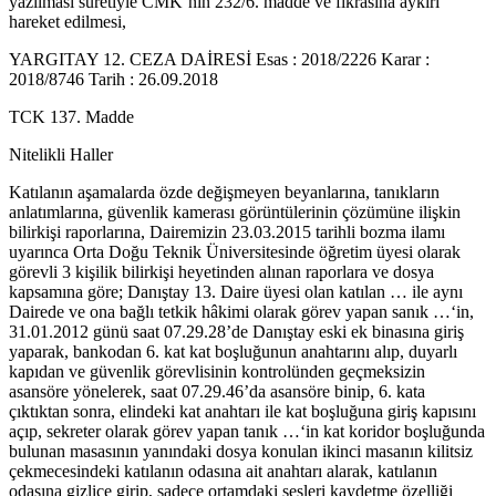
yazılması suretiyle CMK’nın 232/6. madde ve fıkrasına aykırı
hareket edilmesi,
YARGITAY 12. CEZA DAİRESİ Esas : 2018/2226 Karar :
2018/8746 Tarih : 26.09.2018
TCK 137. Madde
Nitelikli Haller
Katılanın aşamalarda özde değişmeyen beyanlarına, tanıkların
anlatımlarına, güvenlik kamerası görüntülerinin çözümüne ilişkin
bilirkişi raporlarına, Dairemizin 23.03.2015 tarihli bozma ilamı
uyarınca Orta Doğu Teknik Üniversitesinde öğretim üyesi olarak
görevli 3 kişilik bilirkişi heyetinden alınan raporlara ve dosya
kapsamına göre; Danıştay 13. Daire üyesi olan katılan … ile aynı
Dairede ve ona bağlı tetkik hâkimi olarak görev yapan sanık …‘in,
31.01.2012 günü saat 07.29.28’de Danıştay eski ek binasına giriş
yaparak, bankodan 6. kat kat boşluğunun anahtarını alıp, duyarlı
kapıdan ve güvenlik görevlisinin kontrolünden geçmeksizin
asansöre yönelerek, saat 07.29.46’da asansöre binip, 6. kata
çıktıktan sonra, elindeki kat anahtarı ile kat boşluğuna giriş kapısını
açıp, sekreter olarak görev yapan tanık …‘in kat koridor boşluğunda
bulunan masasının yanındaki dosya konulan ikinci masanın kilitsiz
çekmecesindeki katılanın odasına ait anahtarı alarak, katılanın
odasına gizlice girip, sadece ortamdaki sesleri kaydetme özelliği