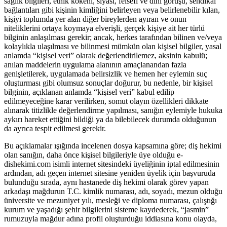
sağlık bilgileri, etnik kökeni, siyasi, felsefi ve dini görüşü, sendikal
bağlantıları gibi kişinin kimliğini belirleyen veya belirlenebilir kılan,
kişiyi toplumda yer alan diğer bireylerden ayıran ve onun
niteliklerini ortaya koymaya elverişli, gerçek kişiye ait her türlü
bilginin anlaşılması gerekir; ancak, herkes tarafından bilinen ve/veya
kolaylıkla ulaşılması ve bilinmesi mümkün olan kişisel bilgiler, yasal
anlamda “kişisel veri” olarak değerlendirilemez, aksinin kabulü;
anılan maddelerin uygulama alanının amaçlanandan fazla
genişletilerek, uygulamada belirsizlik ve hemen her eylemin suç
oluşturması gibi olumsuz sonuçlar doğurur, bu nedenle, bir kişisel
bilginin, açıklanan anlamda “kişisel veri” kabul edilip
edilmeyeceğine karar verilirken, somut olayın özellikleri dikkate
alınarak titizlikle değerlendirme yapılması, sanığın eylemiyle hukuka
aykırı hareket ettiğini bildiği ya da bilebilecek durumda olduğunun
da ayrıca tespit edilmesi gerekir.
Bu açıklamalar ışığında incelenen dosya kapsamına göre; diş hekimi
olan sanığın, daha önce kişisel bilgileriyle üye olduğu e-
dishekimi.com isimli internet sitesindeki üyeliğinin iptal edilmesinin
ardından, adı geçen internet sitesine yeniden üyelik için başvuruda
bulunduğu sırada, aynı hastanede diş hekimi olarak görev yapan
arkadaşı mağdurun T.C. kimlik numarası, adı, soyadı, mezun olduğu
üniversite ve mezuniyet yılı, mesleği ve diploma numarası, çalıştığı
kurum ve yaşadığı şehir bilgilerini sisteme kaydederek, “jasmin”
rumuzuyla mağdur adına profil oluşturduğu iddiasına konu olayda,