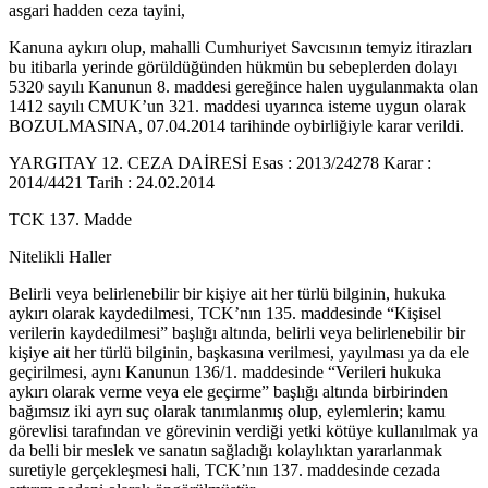
asgari hadden ceza tayini,
Kanuna aykırı olup, mahalli Cumhuriyet Savcısının temyiz itirazları
bu itibarla yerinde görüldüğünden hükmün bu sebeplerden dolayı
5320 sayılı Kanunun 8. maddesi gereğince halen uygulanmakta olan
1412 sayılı CMUK’un 321. maddesi uyarınca isteme uygun olarak
BOZULMASINA, 07.04.2014 tarihinde oybirliğiyle karar verildi.
YARGITAY 12. CEZA DAİRESİ Esas : 2013/24278 Karar :
2014/4421 Tarih : 24.02.2014
TCK 137. Madde
Nitelikli Haller
Belirli veya belirlenebilir bir kişiye ait her türlü bilginin, hukuka
aykırı olarak kaydedilmesi, TCK’nın 135. maddesinde “Kişisel
verilerin kaydedilmesi” başlığı altında, belirli veya belirlenebilir bir
kişiye ait her türlü bilginin, başkasına verilmesi, yayılması ya da ele
geçirilmesi, aynı Kanunun 136/1. maddesinde “Verileri hukuka
aykırı olarak verme veya ele geçirme” başlığı altında birbirinden
bağımsız iki ayrı suç olarak tanımlanmış olup, eylemlerin; kamu
görevlisi tarafından ve görevinin verdiği yetki kötüye kullanılmak ya
da belli bir meslek ve sanatın sağladığı kolaylıktan yararlanmak
suretiyle gerçekleşmesi hali, TCK’nın 137. maddesinde cezada