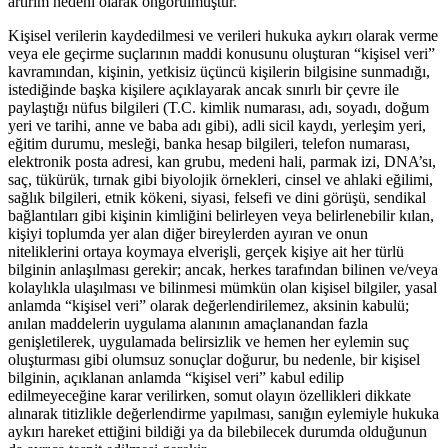
artırım nedeni olarak öngörülmüştür.
Kişisel verilerin kaydedilmesi ve verileri hukuka aykırı olarak verme
veya ele geçirme suçlarının maddi konusunu oluşturan “kişisel veri”
kavramından, kişinin, yetkisiz üçüncü kişilerin bilgisine sunmadığı,
istediğinde başka kişilere açıklayarak ancak sınırlı bir çevre ile
paylaştığı nüfus bilgileri (T.C. kimlik numarası, adı, soyadı, doğum
yeri ve tarihi, anne ve baba adı gibi), adli sicil kaydı, yerleşim yeri,
eğitim durumu, mesleği, banka hesap bilgileri, telefon numarası,
elektronik posta adresi, kan grubu, medeni hali, parmak izi, DNA’sı,
saç, tükürük, tırnak gibi biyolojik örnekleri, cinsel ve ahlaki eğilimi,
sağlık bilgileri, etnik kökeni, siyasi, felsefi ve dini görüşü, sendikal
bağlantıları gibi kişinin kimliğini belirleyen veya belirlenebilir kılan,
kişiyi toplumda yer alan diğer bireylerden ayıran ve onun
niteliklerini ortaya koymaya elverişli, gerçek kişiye ait her türlü
bilginin anlaşılması gerekir; ancak, herkes tarafından bilinen ve/veya
kolaylıkla ulaşılması ve bilinmesi mümkün olan kişisel bilgiler, yasal
anlamda “kişisel veri” olarak değerlendirilemez, aksinin kabulü;
anılan maddelerin uygulama alanının amaçlanandan fazla
genişletilerek, uygulamada belirsizlik ve hemen her eylemin suç
oluşturması gibi olumsuz sonuçlar doğurur, bu nedenle, bir kişisel
bilginin, açıklanan anlamda “kişisel veri” kabul edilip
edilmeyeceğine karar verilirken, somut olayın özellikleri dikkate
alınarak titizlikle değerlendirme yapılması, sanığın eylemiyle hukuka
aykırı hareket ettiğini bildiği ya da bilebilecek durumda olduğunun