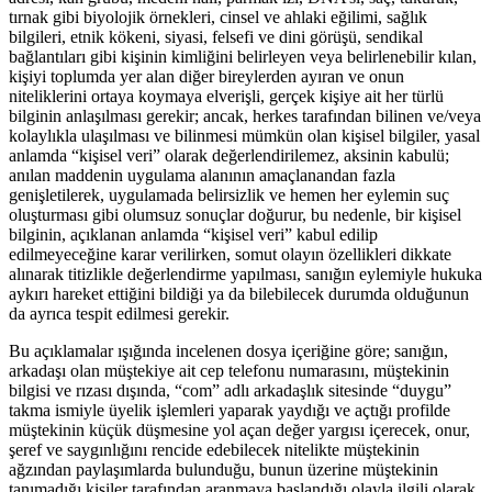
tırnak gibi biyolojik örnekleri, cinsel ve ahlaki eğilimi, sağlık
bilgileri, etnik kökeni, siyasi, felsefi ve dini görüşü, sendikal
bağlantıları gibi kişinin kimliğini belirleyen veya belirlenebilir kılan,
kişiyi toplumda yer alan diğer bireylerden ayıran ve onun
niteliklerini ortaya koymaya elverişli, gerçek kişiye ait her türlü
bilginin anlaşılması gerekir; ancak, herkes tarafından bilinen ve/veya
kolaylıkla ulaşılması ve bilinmesi mümkün olan kişisel bilgiler, yasal
anlamda “kişisel veri” olarak değerlendirilemez, aksinin kabulü;
anılan maddenin uygulama alanının amaçlanandan fazla
genişletilerek, uygulamada belirsizlik ve hemen her eylemin suç
oluşturması gibi olumsuz sonuçlar doğurur, bu nedenle, bir kişisel
bilginin, açıklanan anlamda “kişisel veri” kabul edilip
edilmeyeceğine karar verilirken, somut olayın özellikleri dikkate
alınarak titizlikle değerlendirme yapılması, sanığın eylemiyle hukuka
aykırı hareket ettiğini bildiği ya da bilebilecek durumda olduğunun
da ayrıca tespit edilmesi gerekir.
Bu açıklamalar ışığında incelenen dosya içeriğine göre; sanığın,
arkadaşı olan müştekiye ait cep telefonu numarasını, müştekinin
bilgisi ve rızası dışında, “com” adlı arkadaşlık sitesinde “duygu”
takma ismiyle üyelik işlemleri yaparak yaydığı ve açtığı profilde
müştekinin küçük düşmesine yol açan değer yargısı içerecek, onur,
şeref ve saygınlığını rencide edebilecek nitelikte müştekinin
ağzından paylaşımlarda bulunduğu, bunun üzerine müştekinin
tanımadığı kişiler tarafından aranmaya başlandığı olayla ilgili olarak,