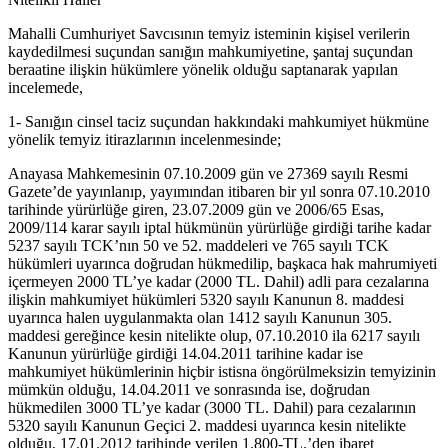
Mahalli Cumhuriyet Savcısının temyiz isteminin kişisel verilerin
kaydedilmesi suçundan sanığın mahkumiyetine, şantaj suçundan
beraatine ilişkin hükümlere yönelik olduğu saptanarak yapılan
incelemede,
1- Sanığın cinsel taciz suçundan hakkındaki mahkumiyet hükmüne
yönelik temyiz itirazlarının incelenmesinde;
Anayasa Mahkemesinin 07.10.2009 gün ve 27369 sayılı Resmi
Gazete’de yayınlanıp, yayımından itibaren bir yıl sonra 07.10.2010
tarihinde yürürlüğe giren, 23.07.2009 gün ve 2006/65 Esas,
2009/114 karar sayılı iptal hükmünün yürürlüğe girdiği tarihe kadar
5237 sayılı TCK’nın 50 ve 52. maddeleri ve 765 sayılı TCK
hükümleri uyarınca doğrudan hükmedilip, başkaca hak mahrumiyeti
içermeyen 2000 TL’ye kadar (2000 TL. Dahil) adli para cezalarına
ilişkin mahkumiyet hükümleri 5320 sayılı Kanunun 8. maddesi
uyarınca halen uygulanmakta olan 1412 sayılı Kanunun 305.
maddesi gereğince kesin nitelikte olup, 07.10.2010 ila 6217 sayılı
Kanunun yürürlüğe girdiği 14.04.2011 tarihine kadar ise
mahkumiyet hükümlerinin hiçbir istisna öngörülmeksizin temyizinin
mümkün olduğu, 14.04.2011 ve sonrasında ise, doğrudan
hükmedilen 3000 TL’ye kadar (3000 TL. Dahil) para cezalarının
5320 sayılı Kanunun Geçici 2. maddesi uyarınca kesin nitelikte
olduğu, 17.01.2012 tarihinde verilen 1.800-TL.’den ibaret