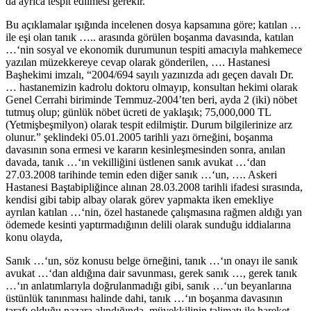
da ayrıca tespit edilmesi gerekir.
Bu açıklamalar ışığında incelenen dosya kapsamına göre; katılan …
ile eşi olan tanık ….. arasında görülen boşanma davasında, katılan
…‘nin sosyal ve ekonomik durumunun tespiti amacıyla mahkemece
yazılan müzekkereye cevap olarak gönderilen, …. Hastanesi
Başhekimi imzalı, “2004/694 sayılı yazınızda adı geçen davalı Dr.
… hastanemizin kadrolu doktoru olmayıp, konsultan hekimi olarak
Genel Cerrahi biriminde Temmuz-2004’ten beri, ayda 2 (iki) nöbet
tutmuş olup; günlük nöbet ücreti de yaklaşık; 75,000,000 TL
(Yetmişbeşmilyon) olarak tespit edilmiştir. Durum bilgilerinize arz
olunur.” şeklindeki 05.01.2005 tarihli yazı örneğini, boşanma
davasının sona ermesi ve kararın kesinleşmesinden sonra, anılan
davada, tanık …‘ın vekilliğini üstlenen sanık avukat …‘dan
27.03.2008 tarihinde temin eden diğer sanık …‘un, …. Askeri
Hastanesi Baştabipliğince alınan 28.03.2008 tarihli ifadesi sırasında,
kendisi gibi tabip albay olarak görev yapmakta iken emekliye
ayrılan katılan …‘nin, özel hastanede çalışmasına rağmen aldığı yan
ödemede kesinti yaptırmadığının delili olarak sunduğu iddialarına
konu olayda,
Sanık …‘un, söz konusu belge örneğini, tanık …‘ın onayı ile sanık
avukat …‘dan aldığına dair savunması, gerek sanık …, gerek tanık
…‘ın anlatımlarıyla doğrulanmadığı gibi, sanık …‘un beyanlarına
üstünlük tanınması halinde dahi, tanık …‘ın boşanma davasının
tarafı olduğu nazara alındığında, müvekkilinin talimatı ile hareket