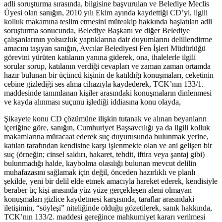
adli soruşturma sırasında, bilgisine başvurulan ve Belediye Meclis
Üyesi olan sanığın, 2010 yılı Ekim ayında kaydettiği CD’yi, ilgili
kolluk makamına teslim etmesini müteakip hakkında başlatılan adli
soruşturma sonucunda, Belediye Başkanı ve diğer Belediye
çalışanlarının yolsuzluk yaptıklarına dair duyumlarını delillendirme
amacını taşıyan sanığın, Avcılar Belediyesi Fen İşleri Müdürlüğü
görevini yürüten katılanın yanına giderek, ona, ihalelerle ilgili
sorular sorup, katılanın verdiği cevapları ve zaman zaman ortamda
hazır bulunan bir üçüncü kişinin de katıldığı konuşmaları, ceketinin
cebine gizlediği ses alma cihazıyla kaydederek, TCK’nın 133/1.
maddesinde tanımlanan kişiler arasındaki konuşmaların dinlenmesi
ve kayda alınması suçunu işlediği iddiasına konu olayda,
Şikayete konu CD çözümüne ilişkin tutanak ve alınan beyanların
içeriğine göre, sanığın, Cumhuriyet Başsavcılığı ya da ilgili kolluk
makamlarına müracaat ederek suç duyurusunda bulunmak yerine,
katılan tarafından kendisine karşı işlenmekte olan ve ani gelişen bir
suç (örneğin; cinsel saldırı, hakaret, tehdit, iftira veya şantaj gibi)
bulunmadığı halde, kaybolma olasılığı bulunan mevcut delilin
muhafazasını sağlamak için değil, önceden hazırlıklı ve planlı
şekilde, yeni bir delil elde etmek amacıyla hareket ederek, kendisiyle
beraber üç kişi arasında yüz yüze gerçekleşen aleni olmayan
konuşmaları gizlice kaydetmesi karşısında, taraflar arasındaki
iletişimin, “söyleşi” niteliğinde olduğu gözetilerek, sanık hakkında,
TCK’nın 133/2. maddesi gereğince mahkumiyet kararı verilmesi