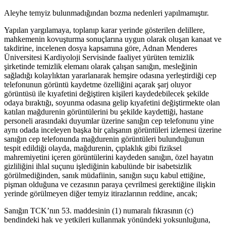
Aleyhe temyiz bulunmadığından bozma nedenleri yapılmamıştır.
Yapılan yargılamaya, toplanıp karar yerinde gösterilen delillere,
mahkemenin kovuşturma sonuçlarına uygun olarak oluşan kanaat ve
takdirine, incelenen dosya kapsamına göre, Adnan Menderes
Üniversitesi Kardiyoloji Servisinde faaliyet yürüten temizlik
şirketinde temizlik elemanı olarak çalışan sanığın, mesleğinin
sağladığı kolaylıktan yararlanarak hemşire odasına yerleştirdiği cep
telefonunun görüntü kaydetme özelliğini açarak şarj oluyor
görüntüsü ile kıyafetini değiştiren kişileri kaydedebilecek şekilde
odaya bıraktığı, soyunma odasına gelip kıyafetini değiştirmekte olan
katılan mağdurenin görüntülerini bu şekilde kaydettiği, hastane
personeli arasındaki duyumlar üzerine sanığın cep telefonunu yine
aynı odada inceleyen başka bir çalışanın görüntüleri izlemesi üzerine
sanığın cep telefonunda mağdurenin görüntüleri bulunduğunun
tespit edildiği olayda, mağdurenin, çıplaklık gibi fiziksel
mahremiyetini içeren görüntülerini kaydeden sanığın, özel hayatın
gizliliğini ihlal suçunu işlediğinin kabulünde bir isabetsizlik
görülmediğinden, sanık müdafiinin, sanığın suçu kabul ettiğine,
pişman olduğuna ve cezasının paraya çevrilmesi gerektiğine ilişkin
yerinde görülmeyen diğer temyiz itirazlarının reddine, ancak;
Sanığın TCK’nın 53. maddesinin (1) numaralı fıkrasının (c)
bendindeki hak ve yetkileri kullanmak yönündeki yoksunluğuna,