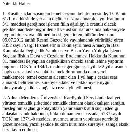
Nitelikli Haller
1- Kasıtlı suçlar açısından temel cezanın belirlenmesinde, TCK’nın
61/1. maddesinde yer alan ölçütler nazara alınarak, aynı Kanunun
3/1. maddesi gereğince işlenen fiilin ağırlığıyla orantılı olacak
şekilde maddede öngörülen alt ve üst sınırlar arasında hakkaniyete
uygun bir cezaya hükmedilmesi gerekirken, hükümden sonra
05.07.2012 tarihli Resmi Gazete’de yayınlanarak yürürlüğe giren
6352 sayılı Yargı Hizmetlerinin Etkinleştirilmesi Amacıyla Bazı
Kanunlarda Değişiklik Yapılması ve Basın Yayın Yoluyla İşlenen
Suçlara İlişkin Dava ve Cezaların Ertelenmesi Hakkında Kanunun
81. maddesi ile yapılan değişiklikten önceki sanık lehine yaptırım
öngören TCK’nın 134/1. maddesi gereğince, 1 yıl ile 2 yıl arasında
hapis cezası tayin ve takdir etmek durumunda olan yerel
mahkemece, temel cezanın alt sınır olan 1 yıl hapis cezası esas
alınarak belirlenmesi suretiyle adalet ve hakkaniyete uygun
olmayacak şekilde sanığa az ceza tayin edilmesi,
2- Adnan Menderes Üniversitesi Kardiyoloji Servisinde faaliyet
yürüten temizlik şirketinde temizlik elemanı olarak çalışan sanığın,
mesleğinin sağladığı kolaylıktan yararlanarak atılı suçu işlediği
anlaşılan sanık hakkında, hükmolunan temel cezada, 5237 sayılı
TCK’nın 137/1-b maddesi uyarınca artırım yapılması gerektiği
gözetilmeden, yazılı şekilde hüküm kurulmak suretiyle, sanığa eksik
ceza tayin edilmesi,