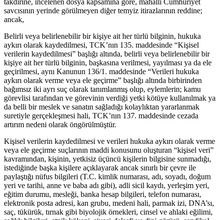
takdirine, incelenen dosya kapsamına göre, mahalli Cumhuriyet
savcısının yerinde görülmeyen diğer temyiz itirazlarının reddine;
ancak,
Belirli veya belirlenebilir bir kişiye ait her türlü bilginin, hukuka
aykırı olarak kaydedilmesi, TCK’nın 135. maddesinde “Kişisel
verilerin kaydedilmesi” başlığı altında, belirli veya belirlenebilir bir
kişiye ait her türlü bilginin, başkasına verilmesi, yayılması ya da ele
geçirilmesi, aynı Kanunun 136/1. maddesinde “Verileri hukuka
aykırı olarak verme veya ele geçirme” başlığı altında birbirinden
bağımsız iki ayrı suç olarak tanımlanmış olup, eylemlerin; kamu
görevlisi tarafından ve görevinin verdiği yetki kötüye kullanılmak ya
da belli bir meslek ve sanatın sağladığı kolaylıktan yararlanmak
suretiyle gerçekleşmesi hali, TCK’nın 137. maddesinde cezada
artırım nedeni olarak öngörülmüştür.
Kişisel verilerin kaydedilmesi ve verileri hukuka aykırı olarak verme
veya ele geçirme suçlarının maddi konusunu oluşturan “kişisel veri”
kavramından, kişinin, yetkisiz üçüncü kişilerin bilgisine sunmadığı,
istediğinde başka kişilere açıklayarak ancak sınırlı bir çevre ile
paylaştığı nüfus bilgileri (T.C. kimlik numarası, adı, soyadı, doğum
yeri ve tarihi, anne ve baba adı gibi), adli sicil kaydı, yerleşim yeri,
eğitim durumu, mesleği, banka hesap bilgileri, telefon numarası,
elektronik posta adresi, kan grubu, medeni hali, parmak izi, DNA’sı,
saç, tükürük, tırnak gibi biyolojik örnekleri, cinsel ve ahlaki eğilimi,