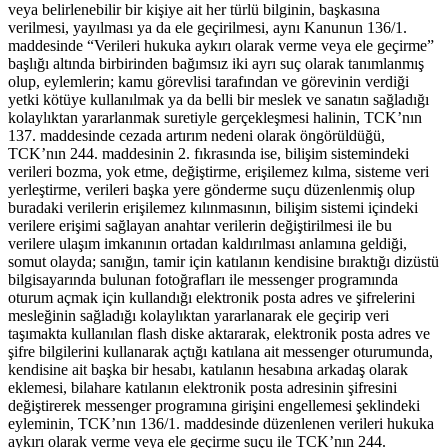
veya belirlenebilir bir kişiye ait her türlü bilginin, başkasına
verilmesi, yayılması ya da ele geçirilmesi, aynı Kanunun 136/1.
maddesinde “Verileri hukuka aykırı olarak verme veya ele geçirme”
başlığı altında birbirinden bağımsız iki ayrı suç olarak tanımlanmış
olup, eylemlerin; kamu görevlisi tarafından ve görevinin verdiği
yetki kötüye kullanılmak ya da belli bir meslek ve sanatın sağladığı
kolaylıktan yararlanmak suretiyle gerçekleşmesi halinin, TCK’nın
137. maddesinde cezada artırım nedeni olarak öngörüldüğü,
TCK’nın 244. maddesinin 2. fıkrasında ise, bilişim sistemindeki
verileri bozma, yok etme, değiştirme, erişilemez kılma, sisteme veri
yerleştirme, verileri başka yere gönderme suçu düzenlenmiş olup
buradaki verilerin erişilemez kılınmasının, bilişim sistemi içindeki
verilere erişimi sağlayan anahtar verilerin değiştirilmesi ile bu
verilere ulaşım imkanının ortadan kaldırılması anlamına geldiği,
somut olayda; sanığın, tamir için katılanın kendisine bıraktığı dizüstü
bilgisayarında bulunan fotoğrafları ile messenger programında
oturum açmak için kullandığı elektronik posta adres ve şifrelerini
mesleğinin sağladığı kolaylıktan yararlanarak ele geçirip veri
taşımakta kullanılan flash diske aktararak, elektronik posta adres ve
şifre bilgilerini kullanarak açtığı katılana ait messenger oturumunda,
kendisine ait başka bir hesabı, katılanın hesabına arkadaş olarak
eklemesi, bilahare katılanın elektronik posta adresinin şifresini
değiştirerek messenger programına girişini engellemesi şeklindeki
eyleminin, TCK’nın 136/1. maddesinde düzenlenen verileri hukuka
aykırı olarak verme veya ele geçirme suçu ile TCK’nın 244.