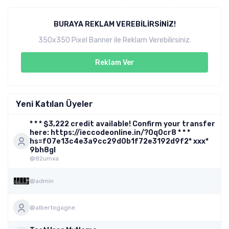
BURAYA REKLAM VEREBILIRSINIZ!
350x350 Pixel Banner ile Reklam Verebilirsiniz.
Reklam Ver
Yeni Katılan Üyeler
* * * $3,222 credit available! Confirm your transfer
here: https://ieccodeonline.in/?0q0cr8 * * *
hs=f07e13c4e3a9cc29d0b1f72e3192d9f2* ххх*
9bh8gl
@82umxa
@admin
@albertogagne