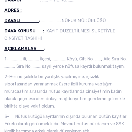
DAVACI
:
……. – T.C.NO: ……
ADRES :
DAVALI
:
…………………..NÜFUS MÜDÜRLÜĞÜ
DAVA KONUSU
:
KAYIT DÜZELTİLMESİ SURETİYLE
CİNSİYET TASHİHİ
AÇIKLAMALAR
:
1- …………. ili, ………… İlçesi, …………… Köyü, Cilt No. ……., Aile Sıra No.
……….., Sıra No. ……… sayılı yerde nüfusa kayıtlı bulunmaktayım.
2-Her ne şekilde bir yanlışlık yapılmış ise, işsizlik
sigortasından yararlanmak üzere ilgili kuruma yaptığım
müracaatım sırasında nüfus kayıtlarında cinsiyetimin kadın
olarak geçmesinden dolayı mağduriyetim gündeme gelmekle
birlikte olaya vakıf oldum.
3- Nüfus kütüğü kayıtlarının dışında bulunan bütün kayıtlar
Erkek olarak görünmektedir. Mevcut nüfus cüzdanım ve SSK
kimlik kartımda erkek olarak düzenlenmiştir.