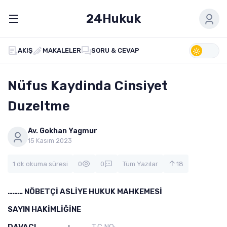
24Hukuk
AKIŞ
MAKALELER
SORU & CEVAP
Nüfus Kaydinda Cinsiyet
Duzeltme
Av. Gokhan Yagmur
15 Kasım 2023
1 dk okuma süresi
0
0
Tüm Yazılar
18
……… NÖBETÇİ ASLİYE HUKUK MAHKEMESİ
SAYIN HAKİMLİĞİNE