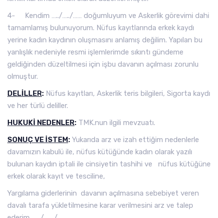
4- Kendim …../…../…… doğumluyum ve Askerlik görevimi dahi
tamamlamış bulunuyorum. Nüfus kayıtlarında erkek kaydı
yerine kadın kaydının oluşmasını anlamış değilim. Yapılan bu
yanlışlık nedeniyle resmi işlemlerimde sıkıntı gündeme
geldiğinden düzeltilmesi için işbu davanın açılması zorunlu
olmuştur.
DELİLLER
:
Nüfus kayıtları, Askerlik teris bilgileri, Sigorta kaydı
ve her türlü deliller.
HUKUKİ NEDENLER
:
TMK.nun ilgili mevzuatı.
SONUÇ VE İSTEM
:
Yukarıda arz ve izah ettiğim nedenlerle
davamızın kabulü ile, nüfus kütüğünde kadın olarak yazılı
bulunan kaydın iptali ile cinsiyetin tashihi ve nüfus kütüğüne
erkek olarak kayıt ve tesciline,
Yargılama giderlerinin davanın açılmasına sebebiyet veren
davalı tarafa yükletilmesine karar verilmesini arz ve talep
ederim. …../……./……