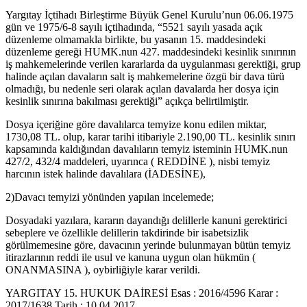
Yargıtay İçtihadı Birleştirme Büyük Genel Kurulu’nun 06.06.1975
gün ve 1975/6-8 sayılı içtihadında, “5521 sayılı yasada açık
düzenleme olmamakla birlikte, bu yasanın 15. maddesindeki
düzenleme gereği HUMK.nun 427. maddesindeki kesinlik sınırının
iş mahkemelerinde verilen kararlarda da uygulanması gerektiği, grup
halinde açılan davaların salt iş mahkemelerine özgü bir dava türü
olmadığı, bu nedenle seri olarak açılan davalarda her dosya için
kesinlik sınırına bakılması gerektiği” açıkça belirtilmiştir.
Dosya içeriğine göre davalılarca temyize konu edilen miktar,
1730,08 TL. olup, karar tarihi itibariyle 2.190,00 TL. kesinlik sınırı
kapsamında kaldığından davalıların temyiz isteminin HUMK.nun
427/2, 432/4 maddeleri, uyarınca ( REDDİNE ), nisbi temyiz
harcının istek halinde davalılara (İADESİNE),
2)Davacı temyizi yönünden yapılan incelemede;
Dosyadaki yazılara, kararın dayandığı delillerle kanuni gerektirici
sebeplere ve özellikle delillerin takdirinde bir isabetsizlik
görülmemesine göre, davacının yerinde bulunmayan bütün temyiz
itirazlarının reddi ile usul ve kanuna uygun olan hükmün (
ONANMASINA ), oybirliğiyle karar verildi.
YARGITAY 15. HUKUK DAİRESİ Esas : 2016/4596 Karar :
2017/1638 Tarih : 10.04.2017