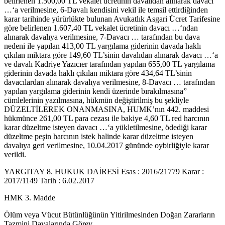
belirlenen 1.500,00 TL vekalet ücretinin davalıdan alınarak davacı
…‘a verilmesine, 6-Davalı kendisini vekil ile temsil ettirdiğinden
karar tarihinde yürürlükte bulunan Avukatlık Asgari Ücret Tarifesine
göre belirlenen 1.607,40 TL vekalet ücretinin davacı …‘ndan
alınarak davalıya verilmesine, 7-Davacı … tarafından bu dava
nedeni ile yapılan 413,00 TL yargılama giderinin davada haklı
çıkılan miktara göre 149,60 TL’sinin davalıdan alınarak davacı …‘a
ve davalı Kadriye Yazıcıer tarafından yapılan 655,00 TL yargılama
giderinin davada haklı çıkılan miktara göre 434,64 TL’sinin
davacılardan alınarak davalıya verilmesine, 8-Davacı … tarafından
yapılan yargılama giderinin kendi üzerinde bırakılmasına”
cümlelerinin yazılmasına, hükmün değiştirilmiş bu şekliyle
DÜZELTİLEREK ONANMASINA, HUMK’nın 442. maddesi
hükmünce 261,00 TL para cezası ile bakiye 4,60 TL red harcının
karar düzeltme isteyen davacı …‘a yükletilmesine, ödediği karar
düzeltme peşin harcının istek halinde karar düzeltme isteyen
davalıya geri verilmesine, 10.04.2017 gününde oybirliğiyle karar
verildi.
YARGITAY 8. HUKUK DAİRESİ Esas : 2016/21779 Karar :
2017/1149 Tarih : 6.02.2017
HMK 3. Madde
Ölüm veya Vücut Bütünlüğünün Yitirilmesinden Doğan Zararların
Tazmini Davalarında Görev