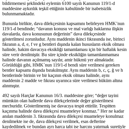
bildirmemesi şeklindeki eylemin 6100 sayılı Kanunun 119/1-d
maddesine aykırılık teşkil ettiğinin kabulünde bir isabetsizlik
bulunmamaktadır.
Bununla birlikte, dava dilekçesinin kapsamını belirleyen HMK’nun
119/1-d bendinde; “davanın konusu ve mal varlığı haklarına ilişkin
davalarda, dava konusunun değerinin” dava dilekçesinde
gösterilmesi zorunludur. Aynı maddenin ikinci fıkrasında ise, birinci
fıkranın a, d, e, f ve g bentleri dışında kalan hususların eksik olması
halinde, hakim davacıya eksikliği tamamlaması için bir haftalık kesin
süre verir denilmiştir. Bu süre içinde eksikliğin tamamlanmaması
halinde davanın açılmamış sayılır, amir hükmü yer almaktadır.
Görüldüğü gibi, HMK`nun 119/1-d bendi süre verilmesi gereken
bentler kapsamı dışında bırakılmıştır. Aynı maddenin b, c, ç, ğ ve h
bentlerinde birinin ve bir kaçının eksik olması halinde, aynı
maddenin 2 madde ve fıkrası uyarınca süre verilmesi hüküm altına
alınmıştır.
492 sayılı Harçlar Kanunun 16/3. maddesine göre; “değer tayini
mümkün olan hallerde dava dilekçelerinde değer gösterilmesi
mecburidir. Gösterilmemiş ise davacıya tespit ettirilir. Tespitten
kaçınma halinde dava dilekçesi muameleye konmaz.” Her ne kadar
anılan maddenin 3. fıkrasında dava dilekçesi muameleye konulmaz
denilmekte ise de, dava dilekçesi verilmek, esas defterine
kaydedilmek ve bundan ayrı harca tabi ise harcını yatırmak suretiyle