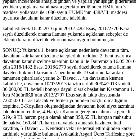
yapılan incelemede anlaşıldığından ve yapılan yanlışlığın giderilmesi
yeniden yargılama yapılmasını gerektirmediğinden HMK’nın 3.
maddesi yollaması ile 1086 sayılı HUMK’nın 438/VII. maddesi
uyarınca davalının karar düzeltme talebinin
kabul edilerek 16.05.2016 gün 2016/1482 Esas, 2016/2770 Karar
sayılı düzeltilerek onama ilamına yukarıda açıklanan sebepler de
eklenip kararın düzeltilerek onanması uygun bulunmuştur.
SONUÇ: Yukarıda 1. bentte açıklanan nedenlerle davacının tüm,
davalının sair karar düzeltme taleplerinin reddine, 2. bent uyarınca
davalının karar düzeltme talebinin kabulü ile Dairemizin 16.05.2016
gün 2016/1482 Esas, 2016/2770 sayılı düzeltilerek onama ilamına
ilaveten hüküm fıkrasının 2. bendinin ilk 19 satırının karardan
tamamen çıkarılarak yerine 2-“Davacı …‘ın davasının kısmen
kabulü ile, davacının 10/03/2013 tanzim tarihli 30/04/2013 vadeli
36.000,00 TL bedelli bonoya dayalı olarak başlatılan Kastamonu 1.
İcra Müdürlüğü’nün 2013/2707 Esas sayılı takip dosyasında
7.605,00 TL asıl alacak ve ferileri yönünden borçlu olmadığının
tespitine, 3-Koşulları oluşmadığından davacının kötü niyet tazminat
taleplerinin reddine, 4-Harçlar Kanunu gereğince alınması gerekli
519,49 TL harcın peşin olarak alınan 358,65 TL harçtan mahsubu
ile bakiye 160,84 TL harcın davalıdan alınarak hazineye irad
kaydına, 5-Davacı … Kendisini vekil ile temsil ettirdiğinden karar
tarihinde yürürlükte bulunan Avukatlık Asgari Ücret Tarifesine göre