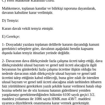
C) Yerel Mahkeme Kararının Özeti:
Mahkemece, toplanan kanıtlar ve bilirkişi raporuna dayanılarak,
davanın kabulüne karar verilmiştir.
D) Temyiz:
Kararı davalı vekili temyiz etmiştir.
E) Gerekçe:
1- Dosyadaki yazılara toplanan delillerle kararın dayandığı kanuni
gerektirici sebeplere göre, davalının aşağıdaki bendin kapsamı
dışında kalan temyiz itirazları yerinde değildir.
2- Davacının dava dilekçesinde fazla çalışma ücreti talep ettiği, dava
dilekçesindeki ulusal bayram ve genel tatil ücreti alacağıyla ilgili
beyanının bu günlerdeki fazla çalışma ücretine ilişkin olduğu bu
nedenle davacının ıslah dilekçesiyle ulusal bayram ve genel tatil
ücretini talep ettiğinin kabul edileceği, buna göre ıslah ile istenilen
ulusal bayram ve genel tatil ücreti alacağına ıslah tarihinden itibaren
faiz yürütülmesi gerekirken yazılı şekilde karar verilmesi hatalı olup
bozma sebebi ise de söz konusu hatanın giderilmesi yeniden
yargılamayı gerektirmediğinden hükmün 6100 sayılı geçici 3/2.
maddesi yollaması ile 1086 sayılı HMK.nun 438/7. maddesi
uyarınca düzeltilerek onanmasına karar vermek gerekmiştir.