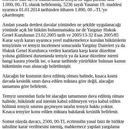
1.000, 00.-TL olarak belirlenmiş, 5236 sayılı Yasanın 19. maddesi
uyarınca 01.01.2014 tarihinden itibaren 1.890, 00 .-TL’ye
çıkarılmıştır.
Anılan yasada derdest davalar yönünden ne şekilde uygulanacağı
yönünde açık bir hüküm bulunmamakta ise de Yargıtay Hukuk
Genel Kurulunun 23.02.2005 tarih ve 2005/13-32 Esas 2005/85
Karar sayılı kararı uyarınca yerel mahkemelerce kurulan hükümlerin
temyizinin ve temyiz incelemesi sonucunda Yargıtay Daireleri ya da
Hukuk Genel Kurulunca verilen kararlara karşı karar düzeltme
yoluna gidilmesi durumunda temyiz ya da karar düzeltme istemi
hangi karara yönelik ise, o karar tarihinde yürürlükte bulunan kanun
hükmünün esas alınacağı belirtilmiştir.
Alacağın bir kısmının dava edilmiş olması halinde, kısaca kısmi
davada kesinlik sınırı dava edilen miktara göre değil, alacağın
tamamına göre belirlenir.
Temyiz sınırından fazla bir alacağın tamamının dava edilmiş olması
halinde, hükümde asıl istemin kabul edilmeyen veya kabul edilen
bölümü temyiz sınırını geçmeyen tarafın temyiz hakkı yoktur.
Kısaca temyize konu edilen miktara bakılarak kesinlik belirlenir.
Somut olayda davacı, 2500, 00-TL ecrimisilin yasal faizi ile birlikte
tahsiline karar verilmesini istemiş, mahkemece yapılan yargılama