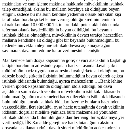
makinaları ve cam işleme makinası hakkında müvekkilinin istihkak
talep etmediğini, aksine bu malların borçluya ait olduğunu beyan
ettiğini, sadece bu malların kendine yediemin olarak bırakılan kişi
tarafından borçlu şirket lehine vermiş olduğu kredinin teminatı
olarak konulan 10.000.000 TL tutarındaki ipotek akit tablosunda
teferruat olarak kaydedildiğinin beyan edildiğini, bu beyanın
istihkak iddiası olmadığını, müvekkilinin davacı tarafça haczedilen
malların kendisine ait olduğu gibi bir beyanda bulunmadığını, bu
nedenle müvekkili aleyhine istihkak davası açılamayacağını
savunarak davanın reddine karar verilmesini istemiştir.
Mahkemece tüm dosya kapsamına göre; davacı alacaklının başlattığı
takipte borçlunun adresinde yapılan haciz sırasında davalı şirket
müdürünün haciz uygulanan adresin davalı şirkete ait olduğunu, bu
adresle borçlu şirketin ilgisinin bulunmadığını beyan ederek açıkça
istihkak iddiasında bulunduğu, ayrıca mahcuzların ….Bank lehine
verilen ipotek kapsamında olduğunun iddia edildiği, bu dava
açıldıktan sonra davalı vekilinin müvekkilinin istihkak iddiasında
bulunmadığı, büro malzemeleri haczedilecekken istihkak iddiasında
bulunulduğu, ancak istihkak iddiaları üzerine bunların haczinden
vazgeçildiğini ileri sürdüğü, oysa haciz tutanağında davalı vekilinin
iddiasını doğrular nitelikte yalnızca büro malzemeleri yönünden
istihkak iddiasında bulunulduğuna dair herhangi bir açıklamaya yer
verilmediği, İİK 8.madde gereğince haciz tutanağının aksinin
dosyada ispatlanamadığı, davalı şirket müdürünün açıkça adresin