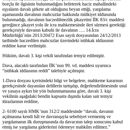
borçlu ile ilgisinin bulunmadığını belirterek haciz mahallindeki
eşyaların davalı şirkete ait olduğunu beyan ettiği, yargılama
aşamasında davalının mahcuzlar hakkında mülkiyet iddiasında
bulunmadığı, davalının haczedilmezlik şikayetini İİK 83/c maddesi
gereğince şikayet yolu ile icra mahkemesinde ileri sürmesi gerektiği
gerekçesiyle davanın kabulü ile davalının …. 14.İcra
Müdürlüğü`nün 2013/20472 Esas sayılı dosyasından 24/12/2013
tarihinde haczedilen mahcuzlar üzerindeki istihkak iddiasının
reddine karar verilmiştir.
Hüküm, davalı 3. kişi vekili tarafından temyiz edilmiştir.
Dava, alacaklı tarafından İİK’nun 99. vd. maddesi uyarınca
“istihkak iddiasının reddi” talebiyle açılmıştır.
1-Dava dosyası içerisindeki bilgi ve belgelere, mahkeme kararının
gerekçesinde dayanılan delillerin tartışılıp, değerlendirilmesinde usul
ve yasaya aykırı bir yön bulunmamasına göre, davalı 3. kişi
vekilinin aşağıdaki bendin kapsamı dışında kalan sair temyiz
itirazlarının reddine,
2- 6100 sayılı HMK’nun 312/2 maddesinde “davalı, davanın
açılmasına kendi hâl ve davranışıyla sebebiyet vermemiş ve
yargılamanın ilk duruşmasında da davacının talep sonucunu kabul
etmiş ise yargılama giderlerini ödemeye mahkûm edilmez.”