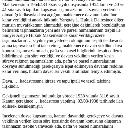
Mahkemesinin 1964/433 Esas sayılı dosyasında 1954 tarih ve 40 ve
41 sıra sayılı tapuları kapsayan taşınmazların … sayılan yerlerden
olmadığı iddiasıyla dava açtığını, mahkemece davanın kabulüne
karar verildiğini ancak hükmün Yargıtay 1. Hukuk Dairesince diğer
murisin muvafakatının alınmadığı gereğine değinilerek bozulduğunu
belirterek taşınmazların yeni ada ve parsel numaralarının tespiti ile
Sarıyer Asliye Hukuk Makemesince karar verildiği üzere
taşınmazların … sayılmayan yerleden olduğunun tespiti ile davacılar
adına tapuya tescilini talep etmiş, mahkemece davacı vekiline dava
konusu taşınmazların ada, pafta ve parsel bilgilerinin tespit edilerek
bildirilmesi için süre verildiği ve davacı vekilinin verilen kesin
süreye rağmen taşınmazların ada, pafta ve parsel numaralarının
dosyaya sunulmadığı gerekçesiyle ispat edilmeyen davanın reddine
karar verilmiş, hüküm davacılar vekili tarafından temyiz edilmiştir.
Dava, … kadastrosuna itiraza ve tapu iptali ve tescil talebine
ilişkindir.
Çekişmeli taşınmazın bulunduğu yörede 1938 yılında 3116 sayılı
Kanun gereğince … kadastrosu yapılmış, 03/03/1938 tarihinde ilan
edilerek kesinleşmiştir.
İncelenen dosya kapsamına, kararın dayandığı gerekçeye ve davacı
vekilinin verilen kesin süre içerisinde davanın konusunu oluşturan
taşınmazın tespite yarayacak ada, pafta ve parsel numaralarını