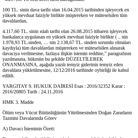
100 TL. sinin dava tarihi olan 16.04.2015 tarihinden işleyecek en
yüksek mevduat faiziyle birlikte müştereken ve müteselsilen tüm
davalılardan,
4.117,60 TL. sinin ıslah tarihi olan 26.08.2015 itibaren işleyecek
bankalarca uygulanan en yüksek mevduat faiziyle birlikte ( .. nin
1.978,93 TL.sinden, … nin 2.138,67 TL. sinden sorumlu olmaları
kaydıyla) tüm davalılardan müştereken ve müteselsilen alınarak
davacıya verilmesine, fazlaya ilişkin istemin reddine,” paragrafının
yazılmasına, hükmün bu şekilde DÜZELTİLEREK
ONANMASINA, aşağıda yazılı temyiz giderinin temyiz eden
davalılara yükletilmesine, 12/12/2016 tarihinde oybirliği ile kabul
edildi.
YARGITAY 9. HUKUK DAİRESİ Esas : 2016/32352 Karar :
2016/20805 Tarih : 24.11.2016
HMK 3. Madde
Ölüm veya Vücut Bütünlüğünün Yitirilmesinden Doğan Zararların
Tazmini Davalarında Görev
A) Davacı İsteminin Özeti: