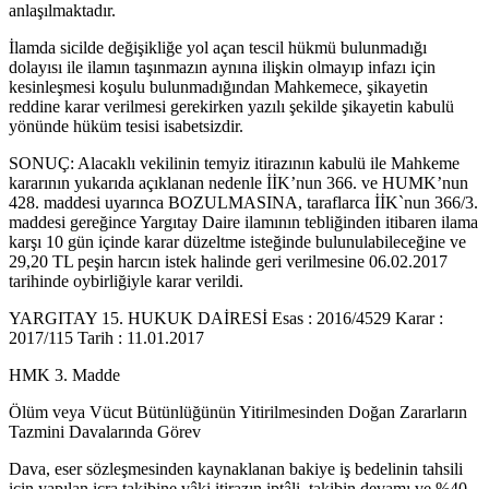
anlaşılmaktadır.
İlamda sicilde değişikliğe yol açan tescil hükmü bulunmadığı
dolayısı ile ilamın taşınmazın aynına ilişkin olmayıp infazı için
kesinleşmesi koşulu bulunmadığından Mahkemece, şikayetin
reddine karar verilmesi gerekirken yazılı şekilde şikayetin kabulü
yönünde hüküm tesisi isabetsizdir.
SONUÇ: Alacaklı vekilinin temyiz itirazının kabulü ile Mahkeme
kararının yukarıda açıklanan nedenle İİK’nun 366. ve HUMK’nun
428. maddesi uyarınca BOZULMASINA, taraflarca İİK`nun 366/3.
maddesi gereğince Yargıtay Daire ilamının tebliğinden itibaren ilama
karşı 10 gün içinde karar düzeltme isteğinde bulunulabileceğine ve
29,20 TL peşin harcın istek halinde geri verilmesine 06.02.2017
tarihinde oybirliğiyle karar verildi.
YARGITAY 15. HUKUK DAİRESİ Esas : 2016/4529 Karar :
2017/115 Tarih : 11.01.2017
HMK 3. Madde
Ölüm veya Vücut Bütünlüğünün Yitirilmesinden Doğan Zararların
Tazmini Davalarında Görev
Dava, eser sözleşmesinden kaynaklanan bakiye iş bedelinin tahsili
için yapılan icra takibine vâki itirazın iptâli, takibin devamı ve %40