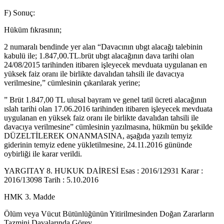
F) Sonuç:
Hüküm fıkrasının;
2 numaralı bendinde yer alan “Davacının ubgt alacağı talebinin
kabulü ile; 1.847,00.TL.brüt ubgt alacağının dava tarihi olan
24/08/2015 tarihinden itibaren işleyecek mevduata uygulanan en
yüksek faiz oranı ile birlikte davalıdan tahsili ile davacıya
verilmesine,” cümlesinin çıkarılarak yerine;
” Brüt 1.847,00 TL ulusal bayram ve genel tatil ücreti alacağının
ıslah tarihi olan 17.06.2016 tarihinden itibaren işleyecek mevduata
uygulanan en yüksek faiz oranı ile birlikte davalıdan tahsili ile
davacıya verilmesine” cümlesinin yazılmasına, hükmün bu şekilde
DÜZELTİLEREK ONANMASINA, aşağıda yazılı temyiz
giderinin temyiz edene yükletilmesine, 24.11.2016 gününde
oybirliği ile karar verildi.
YARGITAY 8. HUKUK DAİRESİ Esas : 2016/12931 Karar :
2016/13098 Tarih : 5.10.2016
HMK 3. Madde
Ölüm veya Vücut Bütünlüğünün Yitirilmesinden Doğan Zararların
Tazmini Davalarında Görev