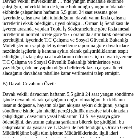
Davacı vekili; müvekkilinin …’nde yangın müdahale ekibinde
çalıştığını, müvekkilinin de içinde bulunduğu yangın müdahale
ekibinde çalışanların haftanın 5,5 günü 24 saat esasına göre
işyerinde çalışmaya tabi tutulduğunu, davalı yanın fazla çalışma
ücretlerini eksik ödediğini, üyesi olduğu .. Orman İş Sendikası ile
işveren arasında yapılan Toplu İş Sözleşmelerine göre fazla mesai
ücretlerinin normal ücrete göre %75 oranında arttırılarak ödenmesi
gerektiğini, işyerinde T.C Çalışma ve Sosyal Güvenlik Bakanlığı
Müfettişlerinin yaptığı teftiş denetleme raporuna göre davalı idare
nezdinde işçilerin iş kanuna aykırı olarak çalıştırıldıklarının tespit
edildiğini, fazla çalışma alacaklarının ödenmesi için davalı işverene
T.C Çalışma ve Sosyal Güvenlik Bakanlığı birimlerince yazı
yazıldığını, ödeme yapılmadığını belirterek fazla çalışma ücreti
alacağının davalıdan tahsiline karar verilmesini talep etmiştir.
B) Davalı Cevabının Özeti:
Davalı vekili; davacının haftanın 5,5 günü 24 saat yangın söndürme
işinde devamlı olarak çalıştığının doğru olmadığını, bu iddianın
insanın doğasına, hayatın olağan akışına aykırı olduğunu, yangın
söndürme işinde işin niteliği gereği günlük mesaiye tabi olmadan
çalışıldığını, davacının yasal haklarının T.İ.S. ve yasaya göre
ödendiğini, davacının çalışma şartlarını bilerek işe girdiğini, bu
çalışmaların da yasalar ve T.İ.S.leri ile belirlendiğini, Orman Genel
Müdürlüğüne bağlı tüm işletme Müdürlüklerinde, ilgili idari