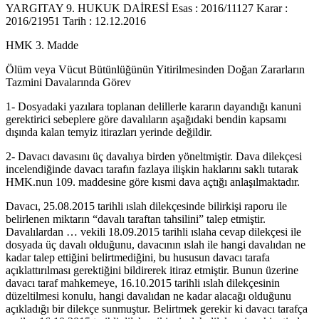
YARGITAY 9. HUKUK DAİRESİ Esas : 2016/11127 Karar :
2016/21951 Tarih : 12.12.2016
HMK 3. Madde
Ölüm veya Vücut Bütünlüğünün Yitirilmesinden Doğan Zararların
Tazmini Davalarında Görev
1- Dosyadaki yazılara toplanan delillerle kararın dayandığı kanuni
gerektirici sebeplere göre davalıların aşağıdaki bendin kapsamı
dışında kalan temyiz itirazları yerinde değildir.
2- Davacı davasını üç davalıya birden yöneltmiştir. Dava dilekçesi
incelendiğinde davacı tarafın fazlaya ilişkin haklarını saklı tutarak
HMK.nun 109. maddesine göre kısmi dava açtığı anlaşılmaktadır.
Davacı, 25.08.2015 tarihli ıslah dilekçesinde bilirkişi raporu ile
belirlenen miktarın “davalı taraftan tahsilini” talep etmiştir.
Davalılardan … vekili 18.09.2015 tarihli ıslaha cevap dilekçesi ile
dosyada üç davalı olduğunu, davacının ıslah ile hangi davalıdan ne
kadar talep ettiğini belirtmediğini, bu hususun davacı tarafa
açıklattırılması gerektiğini bildirerek itiraz etmiştir. Bunun üzerine
davacı taraf mahkemeye, 16.10.2015 tarihli ıslah dilekçesinin
düzeltilmesi konulu, hangi davalıdan ne kadar alacağı olduğunu
açıkladığı bir dilekçe sunmuştur. Belirtmek gerekir ki davacı tarafça