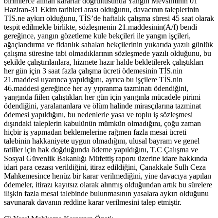
birimlerce alınan kararlar doğrultusunda Yangın Mevsiminin 01
Haziran-31 Ekim tarihleri arası olduğunu, davacının taleplerinin
TİS.ne aykırı olduğunu, TİS’de haftalık çalışma süresi 45 saat olarak
tespit edilmekle birlikte, sözleşmenin 21.maddesinin(A/f) bendi
gereğince, yangın gözetleme kule bekçileri ile yangın işçileri,
ağaçlandırma ve fidanlık sahaları bekçilerinin yukarıda yazılı günlük
çalışma süresine tabi olmadıklarının sözleşmede yazılı olduğunu, bu
şekilde çalıştırılanlara, hizmete hazır halde bekletilerek çalıştıkları
her gün için 3 saat fazla çalışma ücreti ödemesinin TİS.nin
21.maddesi uyarınca yapıldığını, ayrıca bu işçilere TİS.nin
46.maddesi gereğince her ay yıpranma tazminatı ödendiğini,
yangında fiilen çalıştıkları her gün için yangınla mücadele pirimi
ödendiğini, yaralananlara ve ölüm halinde mirasçılarına tazminat
ödemesi yapıldığını, bu nedenlerle yasa ve toplu iş sözleşmesi
dışındaki taleplerin kabulünün mümkün olmadığını, çoğu zaman
hiçbir iş yapmadan beklemelerine rağmen fazla mesai ücreti
talebinin hakkaniyete uygun olmadığını, ulusal bayram ve genel
tatiller için hak doğduğunda ödeme yapıldığını, T.C Çalışma ve
Sosyal Güvenlik Bakanlığı Müfettiş raporu üzerine idare hakkında
idari para cezası verildiğini, itiraz edildiğini, Çanakkale Sulh Ceza
Mahkemesince henüz bir karar verilmediğini, yine davacıya yapılan
ödemeler, itirazı kayıtsız olarak alınmış olduğundan artık bu sürelere
ilişkin fazla mesai talebinde bulunmasının yasalara aykırı olduğunu
savunarak davanın reddine karar verilmesini talep etmiştir.