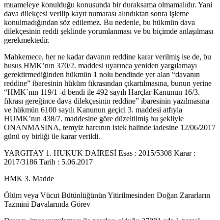
muameleye konulduğu konusunda bir duraksama olmamalıdır. Yani
dava dilekçesi verilip kayıt numarası alındıktan sonra işleme
konulmadığından söz edilemez. Bu nedenle, bu hükmün dava
dilekçesinin reddi şeklinde yorumlanması ve bu biçimde anlaşılması
gerekmektedir.
Mahkemece, her ne kadar davanın reddine karar verilmiş ise de, bu
husus HMK’nın 370/2. maddesi uyarınca yeniden yargılamayı
gerektirmediğinden hükmün 1 nolu bendinde yer alan “davanın
reddine” ibaresinin hüküm fıkrasından çıkartılmasına, bunun yerine
“HMK`nın 119/1 -d bendi ile 492 sayılı Harçlar Kanunun 16/3.
fıkrası gereğince dava dilekçesinin reddine” ibaresinin yazılmasına
ve hükmün 6100 sayılı Kanunun geçici 3. maddesi atfıyla
HUMK’nın 438/7. maddesine göre düzeltilmiş bu şekliyle
ONANMASINA, temyiz harcının istek halinde iadesine 12/06/2017
günü oy birliği ile karar verildi.
YARGITAY 1. HUKUK DAİRESİ Esas : 2015/5308 Karar :
2017/3186 Tarih : 5.06.2017
HMK 3. Madde
Ölüm veya Vücut Bütünlüğünün Yitirilmesinden Doğan Zararların
Tazmini Davalarında Görev