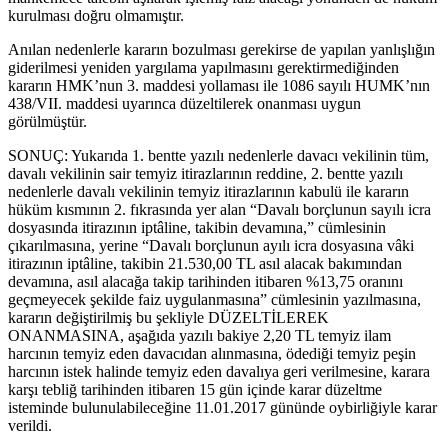
kurulması doğru olmamıştır.
Anılan nedenlerle kararın bozulması gerekirse de yapılan yanlışlığın
giderilmesi yeniden yargılama yapılmasını gerektirmediğinden
kararın HMK’nun 3. maddesi yollaması ile 1086 sayılı HUMK’nın
438/VII. maddesi uyarınca düzeltilerek onanması uygun
görülmüştür.
SONUÇ: Yukarıda 1. bentte yazılı nedenlerle davacı vekilinin tüm,
davalı vekilinin sair temyiz itirazlarının reddine, 2. bentte yazılı
nedenlerle davalı vekilinin temyiz itirazlarının kabulü ile kararın
hüküm kısmının 2. fıkrasında yer alan “Davalı borçlunun sayılı icra
dosyasında itirazının iptâline, takibin devamına,” cümlesinin
çıkarılmasına, yerine “Davalı borçlunun ayılı icra dosyasına vâki
itirazının iptâline, takibin 21.530,00 TL asıl alacak bakımından
devamına, asıl alacağa takip tarihinden itibaren %13,75 oranını
geçmeyecek şekilde faiz uygulanmasına” cümlesinin yazılmasına,
kararın değiştirilmiş bu şekliyle DÜZELTİLEREK
ONANMASINA, aşağıda yazılı bakiye 2,20 TL temyiz ilam
harcının temyiz eden davacıdan alınmasına, ödediği temyiz peşin
harcının istek halinde temyiz eden davalıya geri verilmesine, karara
karşı tebliğ tarihinden itibaren 15 gün içinde karar düzeltme
isteminde bulunulabileceğine 11.01.2017 gününde oybirliğiyle karar
verildi.