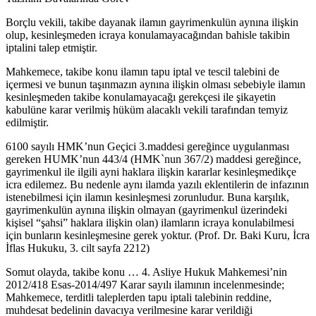
Borçlu vekili, takibe dayanak ilamın gayrimenkulün aynına ilişkin
olup, kesinleşmeden icraya konulamayacağından bahisle takibin
iptalini talep etmiştir.
Mahkemece, takibe konu ilamın tapu iptal ve tescil talebini de
içermesi ve bunun taşınmazın aynına ilişkin olması sebebiyle ilamın
kesinleşmeden takibe konulamayacağı gerekçesi ile şikayetin
kabulüne karar verilmiş hüküm alacaklı vekili tarafından temyiz
edilmiştir.
6100 sayılı HMK’nun Geçici 3.maddesi gereğince uygulanması
gereken HUMK’nun 443/4 (HMK`nun 367/2) maddesi gereğince,
gayrimenkul ile ilgili ayni haklara ilişkin kararlar kesinleşmedikçe
icra edilemez. Bu nedenle aynı ilamda yazılı eklentilerin de infazının
istenebilmesi için ilamın kesinleşmesi zorunludur. Buna karşılık,
gayrimenkulün aynına ilişkin olmayan (gayrimenkul üzerindeki
kişisel “şahsi” haklara ilişkin olan) ilamların icraya konulabilmesi
için bunların kesinleşmesine gerek yoktur. (Prof. Dr. Baki Kuru, İcra
İflas Hukuku, 3. cilt sayfa 2212)
Somut olayda, takibe konu … 4. Asliye Hukuk Mahkemesi’nin
2012/418 Esas-2014/497 Karar sayılı ilamının incelenmesinde;
Mahkemece, terditli taleplerden tapu iptali talebinin reddine,
muhdesat bedelinin davacıya verilmesine karar verildiği