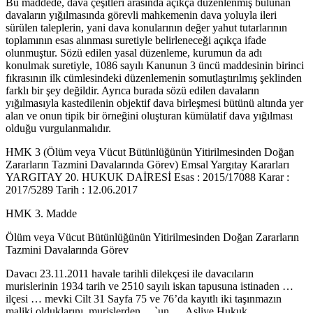
Bu maddede, dava çeşitleri arasında açıkça düzenlenmiş bulunan
davaların yığılmasında görevli mahkemenin dava yoluyla ileri
sürülen taleplerin, yani dava konularının değer yahut tutarlarının
toplamının esas alınması suretiyle belirleneceği açıkça ifade
olunmuştur. Sözü edilen yasal düzenleme, kurumun da adı
konulmak suretiyle, 1086 sayılı Kanunun 3 üncü maddesinin birinci
fıkrasının ilk cümlesindeki düzenlemenin somutlaştırılmış şeklinden
farklı bir şey değildir. Ayrıca burada sözü edilen davaların
yığılmasıyla kastedilenin objektif dava birleşmesi bütünü altında yer
alan ve onun tipik bir örneğini oluşturan kümülatif dava yığılması
olduğu vurgulanmalıdır.
HMK 3 (Ölüm veya Vücut Bütünlüğünün Yitirilmesinden Doğan
Zararların Tazmini Davalarında Görev) Emsal Yargıtay Kararları
YARGITAY 20. HUKUK DAİRESİ Esas : 2015/17088 Karar :
2017/5289 Tarih : 12.06.2017
HMK 3. Madde
Ölüm veya Vücut Bütünlüğünün Yitirilmesinden Doğan Zararların
Tazmini Davalarında Görev
Davacı 23.11.2011 havale tarihli dilekçesi ile davacıların
murislerinin 1934 tarih ve 2510 sayılı iskan tapusuna istinaden …
ilçesi … mevki Cilt 31 Sayfa 75 ve 76’da kayıtlı iki taşınmazın
maliki olduklarını, murislerden …`un … Asliye Hukuk