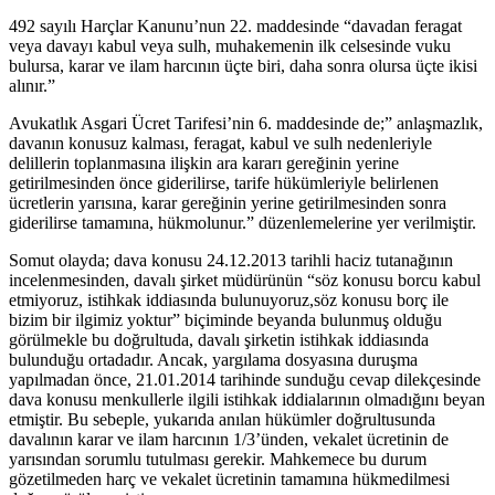
492 sayılı Harçlar Kanunu’nun 22. maddesinde “davadan feragat
veya davayı kabul veya sulh, muhakemenin ilk celsesinde vuku
bulursa, karar ve ilam harcının üçte biri, daha sonra olursa üçte ikisi
alınır.”
Avukatlık Asgari Ücret Tarifesi’nin 6. maddesinde de;” anlaşmazlık,
davanın konusuz kalması, feragat, kabul ve sulh nedenleriyle
delillerin toplanmasına ilişkin ara kararı gereğinin yerine
getirilmesinden önce giderilirse, tarife hükümleriyle belirlenen
ücretlerin yarısına, karar gereğinin yerine getirilmesinden sonra
giderilirse tamamına, hükmolunur.” düzenlemelerine yer verilmiştir.
Somut olayda; dava konusu 24.12.2013 tarihli haciz tutanağının
incelenmesinden, davalı şirket müdürünün “söz konusu borcu kabul
etmiyoruz, istihkak iddiasında bulunuyoruz,söz konusu borç ile
bizim bir ilgimiz yoktur” biçiminde beyanda bulunmuş olduğu
görülmekle bu doğrultuda, davalı şirketin istihkak iddiasında
bulunduğu ortadadır. Ancak, yargılama dosyasına duruşma
yapılmadan önce, 21.01.2014 tarihinde sunduğu cevap dilekçesinde
dava konusu menkullerle ilgili istihkak iddialarının olmadığını beyan
etmiştir. Bu sebeple, yukarıda anılan hükümler doğrultusunda
davalının karar ve ilam harcının 1/3’ünden, vekalet ücretinin de
yarısından sorumlu tutulması gerekir. Mahkemece bu durum
gözetilmeden harç ve vekalet ücretinin tamamına hükmedilmesi