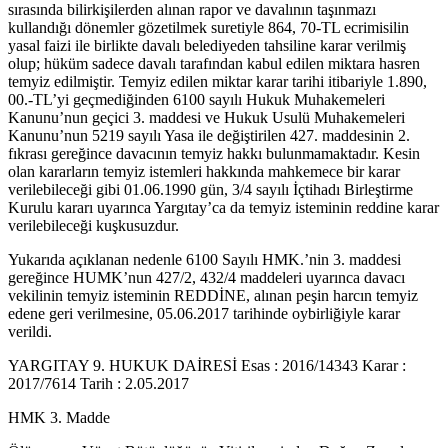
sırasında bilirkişilerden alınan rapor ve davalının taşınmazı
kullandığı dönemler gözetilmek suretiyle 864, 70-TL ecrimisilin
yasal faizi ile birlikte davalı belediyeden tahsiline karar verilmiş
olup; hüküm sadece davalı tarafından kabul edilen miktara hasren
temyiz edilmiştir. Temyiz edilen miktar karar tarihi itibariyle 1.890,
00.-TL’yi geçmediğinden 6100 sayılı Hukuk Muhakemeleri
Kanunu’nun geçici 3. maddesi ve Hukuk Usulü Muhakemeleri
Kanunu’nun 5219 sayılı Yasa ile değiştirilen 427. maddesinin 2.
fıkrası gereğince davacının temyiz hakkı bulunmamaktadır. Kesin
olan kararların temyiz istemleri hakkında mahkemece bir karar
verilebileceği gibi 01.06.1990 gün, 3/4 sayılı İçtihadı Birleştirme
Kurulu kararı uyarınca Yargıtay’ca da temyiz isteminin reddine karar
verilebileceği kuşkusuzdur.
Yukarıda açıklanan nedenle 6100 Sayılı HMK.’nin 3. maddesi
gereğince HUMK’nun 427/2, 432/4 maddeleri uyarınca davacı
vekilinin temyiz isteminin REDDİNE, alınan peşin harcın temyiz
edene geri verilmesine, 05.06.2017 tarihinde oybirliğiyle karar
verildi.
YARGITAY 9. HUKUK DAİRESİ Esas : 2016/14343 Karar :
2017/7614 Tarih : 2.05.2017
HMK 3. Madde