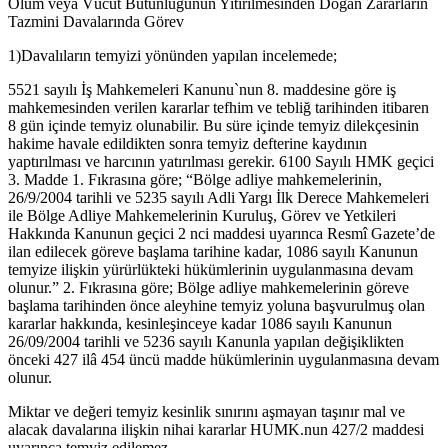
Ölüm veya Vücut Bütünlüğünün Yitirilmesinden Doğan Zararların
Tazmini Davalarında Görev
1)Davalıların temyizi yönünden yapılan incelemede;
5521 sayılı İş Mahkemeleri Kanunu`nun 8. maddesine göre iş
mahkemesinden verilen kararlar tefhim ve tebliğ tarihinden itibaren
8 gün içinde temyiz olunabilir. Bu süre içinde temyiz dilekçesinin
hakime havale edildikten sonra temyiz defterine kaydının
yaptırılması ve harcının yatırılması gerekir. 6100 Sayılı HMK geçici
3. Madde 1. Fıkrasına göre; “Bölge adliye mahkemelerinin,
26/9/2004 tarihli ve 5235 sayılı Adli Yargı İlk Derece Mahkemeleri
ile Bölge Adliye Mahkemelerinin Kuruluş, Görev ve Yetkileri
Hakkında Kanunun geçici 2 nci maddesi uyarınca Resmî Gazete’de
ilan edilecek göreve başlama tarihine kadar, 1086 sayılı Kanunun
temyize ilişkin yürürlükteki hükümlerinin uygulanmasına devam
olunur.” 2. Fıkrasına göre; Bölge adliye mahkemelerinin göreve
başlama tarihinden önce aleyhine temyiz yoluna başvurulmuş olan
kararlar hakkında, kesinleşinceye kadar 1086 sayılı Kanunun
26/09/2004 tarihli ve 5236 sayılı Kanunla yapılan değişiklikten
önceki 427 ilâ 454 üncü madde hükümlerinin uygulanmasına devam
olunur.
Miktar ve değeri temyiz kesinlik sınırını aşmayan taşınır mal ve
alacak davalarına ilişkin nihai kararlar HUMK.nun 427/2 maddesi
uyarınca temyiz edilemez.