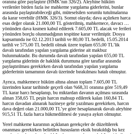
oranına göre paylaştırır (HMK’nın 326/2). Aleyhine hüküm
verilenler birden fazla ise mahkeme yargılama giderlerini, bunlar
arasında paylaştırabileceği gibi, müteselsilen sorumlu tutulmalarına
da karar verebilir (HMK 326/3). Somut olayda; dava açılırken harca
esas değer olarak 21.000,00 TL gösterilmiş, mahkemece, davacı …
yönünden dava kısmen kabul edilerek 7.605,00 TL alacak ve ferileri
yönünden borçlu olunmadığının tespitine karar verilmiştir. Dosya
kapsamında ise 02.12.2013 tarihli ve 80,00 TL bedelli, 15.05.2014
tarihli ve 575,00 TL bedelli olmak üzere toplam 655,00 TL’lik
davalı tarafından yapılan yargılama giderine ait makbuz
bulunmaktadır. Bu durumda davalı tarafından yapılan 655,00 TL
yargılama giderinin de haklılık durumuna göre taraflar arasında
paylaştırılması gerekirken davalı tarafından yapılan yargılama
giderlerinin tamamının davalı üzerinde bırakılması hatalı olmuştur.
Ayrıca, mahkemece hüküm altına alınan toplam 7.605,00 TL
üzerinden karar tarihinde geçerli olan %68,31 oranına göre 519,49
TL karar harcı hesaplanıp, bu miktardan davanın açılması sırasında
alınan 358,65 TL peşin harcın mahsup edilerek kalan 160,84 TL
harcın davadan alınarak hazineye gelir yazılması gerekirken, harcın
dava değeri olan 21.000,00 TL’ye göre hesaplanarak davalı aleyhine
915,51 TL fazla harca hükmedilmesi de yasaya aykırı olmuştur.
Yerel mahkeme kararının açıklanan gerekçeler de düzeltilerek
onanması gerekirken belirtilen hususların eksik bırakıldığı bu kez