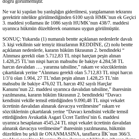
doğru görülmemiştir.
Ne var ki yapılan bu yanlışlığın giderilmesi, yargılamanın tekrarını
gerektirir nitelikte görülmediğinden 6100 sayılı HMK’nun ek Geçici
3. maddesi yollaması ile 1086 sayılı HUMK’nun 438/7. maddesi
uyarınca hükmün düzeltilerek onanması uygun görülmüştür.
SONUÇ: Yukarıda (1) numaralı bentte açıklanan nedenlerle davalı
3. kişi vekilinin sair temyiz itirazlarının REDDİNE, (2) nolu bentte
açıklanan nedenlerle, kararın hüküm fıkrasının 2. bendindeki “
Alınması gerekli olan 5.712,83 TL nispi harçtan peşin alınan
1.428,25 TL’nın nispi harcın mahsubu ile bakiye 4.284,58 TL
harcın davalıdan …. yararına tahsiline,” rakam ve sözcüklerinin
çıkartılarak yerine “Alınması gerekli olan 5.712,83 TL nispi harcın
1/3’ü olan 1.904, 27 TL’ndan peşin alınan 1.428,25 TL’nin
mahsubu ile bakiye 476,02 TL harcın 492 sayılı Harçlar
Kanunu’nun 22. maddesi uyarınca davalıdan tahsiline,” ibaresinin
yazılmasına, kararın hüküm fıkrasının 2. bendindeki “Davacı
kendisini vekille temsil ettirdiğinden 9.090,48 TL nispi vekalet
ücretinin davalıdan alınarak davacıya verilmesine” rakam ve
sözcüklerinin çıkartılarak yerine “Davacı kendisini vekille temsil
ettirdiğinden Avukatlık Asgari Ücret Tarifesi’nin 6. maddesi
uyarınca hesaplanan 4545,24 TL nispi vekalet ücretinin davalıdan
alınarak davacıya verilmesine” ibaresinin yazılmasına, hükmün
düzeltilen bu şekli ile ONANMASINA, taraflarca İİK`nun 366/3.