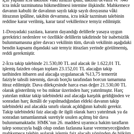
icra inkâr tazminatına hükmedilmesi istemine ilişkindir. Mahkemece
davanın kabulü ile davalının sayılı takip sayılı dosyasına vâki
itirazının iptâline, takibin devamına, icra inkâr tazminatı talebinin
reddine karar verilmiş, karar taraf vekillerince temyiz edilmiştir.
1-Dosyadaki yazılara, kararın dayandığı delillerle yasaya uygun
gerektirici nedenlere ve özellikle delillerin takdirinde bir isabetsizlik
bulunmamasına göre davacı vekilinin tüm, davalı vekilinin aşağıdaki
bendin kapsamı dışındaki sair temyiz itirazları yerinde görülmemiş,
reddi gerekmiştir.
2-İcra takip talebinde 21.530,00 TL asıl alacak ile 1.622,01 TL
işlemiş faizden oluşan toplam 23.152,01 TL alacağın takip
tarihinden itibaren asıl alacağa uygulanacak %13,75 temerrüt
faiziyle tahsili istenmiş, davalı borçlu tarafından borcun tamamına
itiraz edilmiştir. Dava dilekçesinde harca esas değer 21.530,00 TL
olarak gösterilmiş ve bu miktar üzerinden harç yatırılmıştır. Harç
yatırılan miktar takip talebindeki asıl alacağa karşılık geldiğinden ve
sonradan harç ikmâli de yapılmadığından eldeki davanın takip
talebindeki asıl alacakla sınırlı olarak açıldığının kabulü gerekir.
Takip talebindeki faiz alacağı ile ilgili olarak harcı yatırılmak ya da
sonradan tamamlanmak suretiyle usulen açılmış bir dava
bulunmamaktadır. HMK’nın 26. maddesi uyarınca hakim tarafların
talep sonucuyla bağlı olup ondan fazlasına karar veremeyeceğinden
mahkemece talebin aşılarak işlemiş faiz alacağı yönünden de hüküm