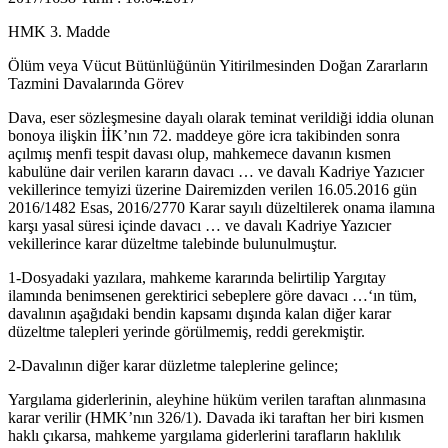
HMK 3. Madde
Ölüm veya Vücut Bütünlüğünün Yitirilmesinden Doğan Zararların
Tazmini Davalarında Görev
Dava, eser sözleşmesine dayalı olarak teminat verildiği iddia olunan
bonoya ilişkin İİK’nın 72. maddeye göre icra takibinden sonra
açılmış menfi tespit davası olup, mahkemece davanın kısmen
kabulüne dair verilen kararın davacı … ve davalı Kadriye Yazıcıer
vekillerince temyizi üzerine Dairemizden verilen 16.05.2016 gün
2016/1482 Esas, 2016/2770 Karar sayılı düzeltilerek onama ilamına
karşı yasal süresi içinde davacı … ve davalı Kadriye Yazıcıer
vekillerince karar düzeltme talebinde bulunulmuştur.
1-Dosyadaki yazılara, mahkeme kararında belirtilip Yargıtay
ilamında benimsenen gerektirici sebeplere göre davacı …‘ın tüm,
davalının aşağıdaki bendin kapsamı dışında kalan diğer karar
düzeltme talepleri yerinde görülmemiş, reddi gerekmiştir.
2-Davalının diğer karar düzletme taleplerine gelince;
Yargılama giderlerinin, aleyhine hüküm verilen taraftan alınmasına
karar verilir (HMK’nın 326/1). Davada iki taraftan her biri kısmen
haklı çıkarsa, mahkeme yargılama giderlerini tarafların haklılık