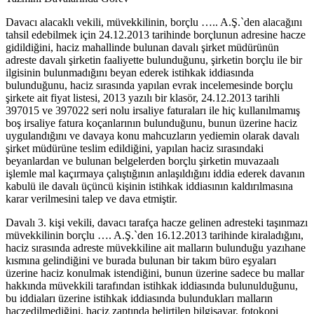
Davacı alacaklı vekili, müvekkilinin, borçlu ….. A.Ş.`den alacağını
tahsil edebilmek için 24.12.2013 tarihinde borçlunun adresine hacze
gidildiğini, haciz mahallinde bulunan davalı şirket müdürünün
adreste davalı şirketin faaliyette bulunduğunu, şirketin borçlu ile bir
ilgisinin bulunmadığını beyan ederek istihkak iddiasında
bulunduğunu, haciz sırasında yapılan evrak incelemesinde borçlu
şirkete ait fiyat listesi, 2013 yazılı bir klasör, 24.12.2013 tarihli
397015 ve 397022 seri nolu irsaliye faturaları ile hiç kullanılmamış
boş irsaliye fatura koçanlarının bulunduğunu, bunun üzerine haciz
uygulandığını ve davaya konu mahcuzların yediemin olarak davalı
şirket müdürüne teslim edildiğini, yapılan haciz sırasındaki
beyanlardan ve bulunan belgelerden borçlu şirketin muvazaalı
işlemle mal kaçırmaya çalıştığının anlaşıldığını iddia ederek davanın
kabulü ile davalı üçüncü kişinin istihkak iddiasının kaldırılmasına
karar verilmesini talep ve dava etmiştir.
Davalı 3. kişi vekili, davacı tarafça hacze gelinen adresteki taşınmazı
müvekkilinin borçlu …. A.Ş.`den 16.12.2013 tarihinde kiraladığını,
haciz sırasında adreste müvekkiline ait malların bulunduğu yazıhane
kısmına gelindiğini ve burada bulunan bir takım büro eşyaları
üzerine haciz konulmak istendiğini, bunun üzerine sadece bu mallar
hakkında müvekkili tarafından istihkak iddiasında bulunulduğunu,
bu iddiaları üzerine istihkak iddiasında bulundukları malların
haczedilmediğini, haciz zaptında belirtilen bilgisayar, fotokopi