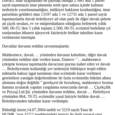
Davacı, imar uygulaması ile paydaşı olduğu 27881 ada 1 parsel
sayılı taşınmazın imar planında semt spor sahası içinde kalması
nedeniyle yararlanamadığını, mülkiyet hakkının kısıtlandığını, imar
parselinin geldileri olan 13197 ada 1 ve 12731 ada 1 parsel sayılı
taşınmazlarda davalı belediyeye ait olan park ile diğer davalı şirkete
ait çiçek seraları, ev ve müştemilatların olduğunu belirterek yıllık
500, 00-TL’den 5 yıllık toplam 2.500, 00-TL ecrimisil bedelinin yıl
sonlarından itibaren işleyecek faizleriyle birlikte tahsiline karar
verilmesini istemiştir.
Davalılar davanın reddini savunmuşlardır.
Mahkemece, davalı … yönünden davanın kabulüne, diğer davalı
yönünden reddine dair verilen karar, Dairece ‘’…mahkemece
çekişme konusu taşınmazda davacının payına isabet eden ve davalı
… Belediyesinin kullandığı yer nedeniyle bilirkişice tespit edilen
miktarda haksız işgal tazminatı olan ecrimisile karar verilmesi
gerekirken yanılgılı değerlendirme ile fazla ecrimisilin hüküm altına
alınması doğru değildir.’’ gerekçesi ile bozulmuş, mahkemece bozma
ilamına uyularak yapılan yargılama sonucunda davalı … Çiçekçilik
ve Peyzaj Ltd.Şti. yönünden davanın reddine, davalı … Belediyesi
yönünden 864, 70-TL ecrimsilin yasal faiziyle birlikte davalı …
Belediyesinden tahsiline karar verilmiştir.
Bilindiği üzere;14.07.2004 tarihli ve 5219 sayılı Yasa ile
HUMK.’nun 427/2 maddesindeki temyiz ile ilgili parasal sınır