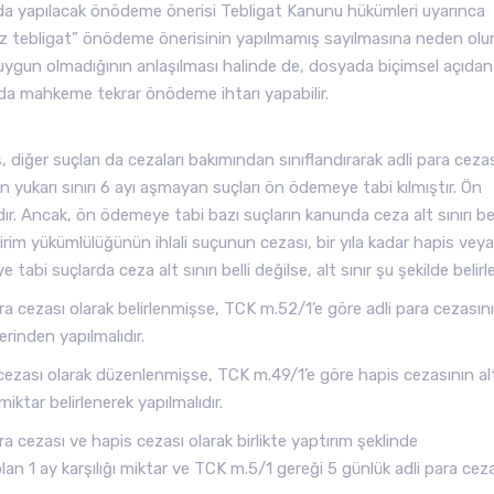
a yapılacak önödeme önerisi Tebligat Kanunu hükümleri uyarınca
üz tebligat” önödeme önerisinin yapılmamış sayılmasına neden olur
gun olmadığının anlaşılması halinde de, dosyada biçimsel açıdan 
 mahkeme tekrar önödeme ihtarı yapabilir.
diğer suçları da cezaları bakımından sınıflandırarak adli para cezas
ukarı sınırı 6 ayı aşmayan suçları ön ödemeye tabi kılmıştır. Ön
dır. Ancak, ön ödemeye tabi bazı suçların kanunda ceza alt sınırı bel
rim yükümlülüğünün ihlali suçunun cezası, bir yıla kadar hapis veya
tabi suçlarda ceza alt sınırı belli değilse, alt sınır şu şekilde belirle
ra cezası olarak belirlenmişse, TCK m.52/1’e göre adli para cezasını
erinden yapılmalıdır.
 cezası olarak düzenlenmişse, TCK m.49/1’e göre hapis cezasının al
iktar belirlenerek yapılmalıdır.
ra cezası ve hapis cezası olarak birlikte yaptırım şeklinde
an 1 ay karşılığı miktar ve TCK m.5/1 gereği 5 günlük adli para cez