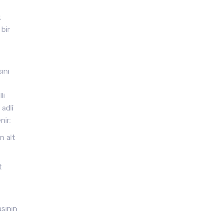
.
bir
ını
li
 adlî
nir:
n alt
t
asının