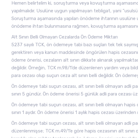
Hemen belirtelim ki, soruşturma veya kovuşturma aşamasınd
yapılmalıdır. Usulüne uygun yapılmayan tebligat, yani “usuls
Soruşturma aşamasında yapılan önödeme ihtarının usulüne uy
önödeme ihtarı bulunmasına rağmen, kovuşturma aşamasında
Alt Sınırı Belli Olmayan Cezalarda Ön Ödeme Miktarı
5237 sayılı TCK, ön ödemeye tabi bazı suçları tek tek saymış, 
gerektiren veya kanun maddesinde öngörülen hapis cezasının y
ödeme önerisi, cezaların alt sınırı dikkate alınarak yapılmakta
değildir. Örneğin, TCK m.98/1’de düzenlenen yardım veya bildi
para cezası olup suçun ceza alt sınırı belli değildir. Ön ödemeye 
Ön ödemeye tabi suçun cezası, alt sınırı belli olmayan adli pa
sınırı 5 gündür. Ön ödeme önerisi 5 günlük adli para cezası üz
Ön ödemeye tabi suçun cezası, alt sınırı belli olmayan hapis
sınırı 1 aydır. Ön ödeme önerisi 1 aylık hapis cezası üzerinden m
Ön ödemeye tabi suçun cezası, alt sınırı belli olmayan adli pa
düzenlenmişse; TCK m.49/1’e göre hapis cezasının alt sınırı ol