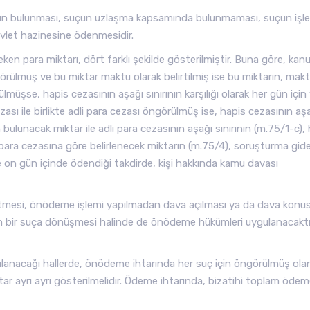
un bulunması, suçun uzlaşma kapsamında bulunmaması, suçun işle
evlet hazinesine ödenmesidir.
 para miktarı, dört farklı şekilde gösterilmiştir. Buna göre, kan
görülmüş ve bu miktar maktu olarak belirtilmiş ise bu miktarın, mak
ülmüşse, hapis cezasının aşağı sınırının karşılığı olarak her gün için 
ası ile birlikte adli para cezası öngörülmüş ise, hapis cezasının aş
en bulunacak miktar ile adli para cezasının aşağı sınırının (m.75/1-c),
 para cezasına göre belirlenecek miktarın (m.75/4), soruşturma gider
ine on gün içinde ödendiği takdirde, kişi hakkında kamu davası
tmesi, önödeme işlemi yapılmadan dava açılması ya da dava konu
ren bir suça dönüşmesi halinde de önödeme hükümleri uygulanacaktı
lanacağı hallerde, önödeme ihtarında her suç için öngörülmüş ola
ar ayrı ayrı gösterilmelidir. Ödeme ihtarında, bizatihi toplam öde