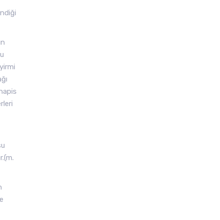
ndiği
un
tu
yirmi
ağı
 hapis
leri
su
r.(m.
n
me