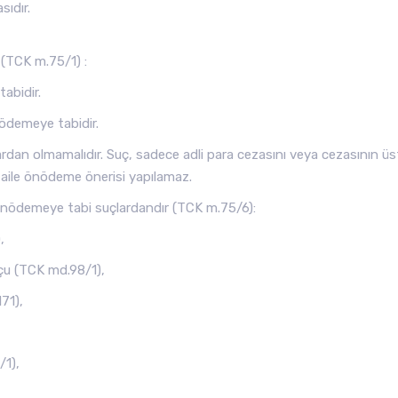
sıdır.
(TCK m.75/1) :
abidir.
ödemeye tabidir.
dan olmamalıdır. Suç, sadece adli para cezasını veya cezasının üs
 faile önödeme önerisi yapılamaz.
n önödemeye tabi suçlardandır (TCK m.75/6):
,
çu (TCK md.98/1),
71),
/1),