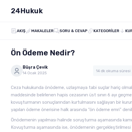
24Hukuk
AKIŞ
MAKALELER
SORU & CEVAP
KATEGORILER
KU
Ön Ödeme Nedir?
Büşra Çevik
14 dk okuma süresi
14 Ocak 2025
Ceza hukukunda önödeme, uzlaşmaya tabi suçlar hariç olmak 
maddesinde belirlenen hapis cezasının üst sınırı 6 ayı geçme
kovuşturmanın sonuçlarından kurtulmasını sağlayan bir kur
yapılan ödeme önerisine halk arasında “ön ödeme emri” denil
Önödemenin yapılması halinde soruşturma aşamasında kamu da
Kovuşturma aşamasında ise, önödemenin gerçekleştirilmesi h