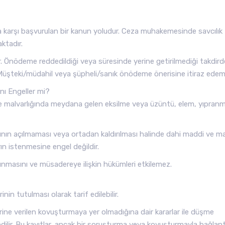
karşı başvurulan bir kanun yoludur. Ceza muhakemesinde savcılık
aktadır.
 Önödeme reddedildiği veya süresinde yerine getirilmediği takdird
Müşteki/müdahil veya şüpheli/sanık önödeme önerisine itiraz edem
ı Engeller mi?
le malvarlığında meydana gelen eksilme veya üzüntü, elem, yıpran
nın açılmaması veya ortadan kaldırılması halinde dahi maddi ve m
ın istenmesine engel değildir.
lınmasını ve müsadereye ilişkin hükümleri etkilemez.
nin tutulması olarak tarif edilebilir.
ne verilen kovuşturmaya yer olmadığına dair kararlar ile düşme
edilir. Bu kayıtlar, ancak bir soruşturma veya kovuşturmayla bağlantı