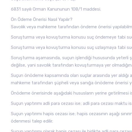
6831 sayılı Orman Kanununun 108/1 maddesi.
Ön Ödeme Önerisi Nasıl Yapılır?
Savcılık veya mahkeme tarafından öndeme önerisi yapılabilmesi
Soruşturma veya kovuşturma konusu suç öndemeye tabi suçl
Soruşturma veya kovuşturma konusu suç uzlaşmaya tabi suç
Soruşturma aşamasında, suçun işlendiği hususunda yeterli ş
değilse, yani savcılık tarafından kovuşturmaya yer olmadığın
Suçun önödeme kapsamında olan suçlar arasında yer aldığı 
mahkeme tarafından şüpheli veya sanığa önödeme önerisi yap
Önödeme önerisinde aşağıdaki hususların yerine getirilmesi is
Suçun yaptırımı adli para cezası ise; adli para cezası maktu ise
Suçun yaptırımı hapis cezası ise; hapis cezasının aşağı sınırı
ödenmesi talep edilir.
Suçun yaptırımı olarak hapis cezası ile birlikte adli para cezas