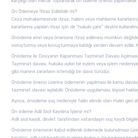
karşılığı olan miktar toplanarak ön ödeme önerisi yapılmalıdır.
Ön Ödemeye İtiraz Edilebilir mi?
Ceza muhakemesinde itiraz, hakim veya mahkeme kararlarına 
kararlarına yapılan itiraz için de “hukuki çare” deyimi kullanılm
Önödeme emri veya önerisine itiraz edilmesi mümkün değildir.
soruşturma veya kovuşturmaya kaldığı yerden devam edilir. 
Önödeme ile Dosyanın Kapanması Tazminat Davası Açılmasın
Tazminat davası, hukuka aykırı bir eylem veya işlem nedeniy
gibi manevi zararların istendiği bir dava türüdür.
Önödeme önerisi üzerine ödemenin yapılması ile kamu davası
tazminat davası açılabilir. Önödeme uygulaması, kişisel haklar
Ayrıca, önödeme suç nedeniyle failin elinde olan malın geri a
Ön ödeme Adli Sicil Kaydına İşlenir mi?
Adli sicil kaydı, devlet tarafından vatandaşın suç kaydı bilgileri
Önödeme önerisinin kabul edilerek ödemede bulunulması üzeri
kararları, adli sicil kaydında bunlara mahsus bir sisteme kayd