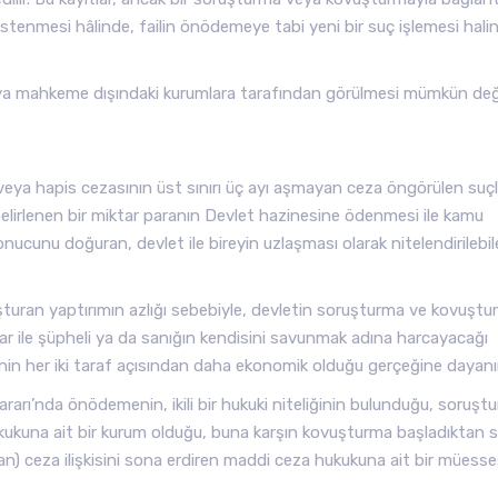
tenmesi hâlinde, failin önödemeye tabi yeni bir suç işlemesi hali
veya mahkeme dışındaki kurumlara tarafından görülmesi mümkün deği
eya hapis cezasının üst sınırı üç ayı aşmayan ceza öngörülen suçl
 belirlenen bir miktar paranın Devlet hazinesine ödenmesi ile kamu
ucunu doğuran, devlet ile bireyin uzlaşması olarak nitelendirilebi
luşturan yaptırımın azlığı sebebiyle, devletin soruşturma ve kovuşt
r ile şüpheli ya da sanığın kendisini savunmak adına harcayacağı
nin her iki taraf açısından daha ekonomik olduğu gerçeğine dayanır
 Kararı’nda önödemenin, ikili bir hukuki niteliğinin bulunduğu, soruşt
ukuna ait bir kurum olduğu, buna karşın kovuşturma başladıktan 
) ceza ilişkisini sona erdiren maddi ceza hukukuna ait bir müess