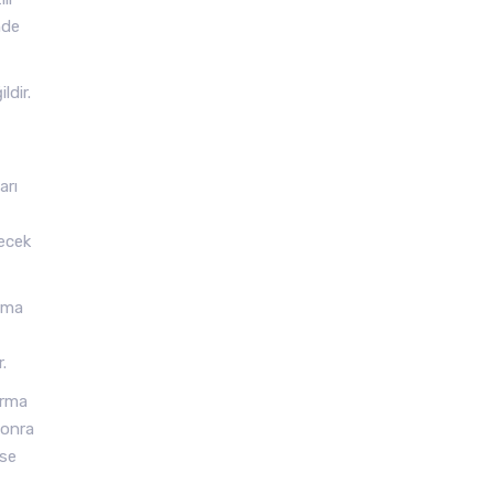
nde
ldir.
arı
lecek
urma
.
urma
sonra
ese