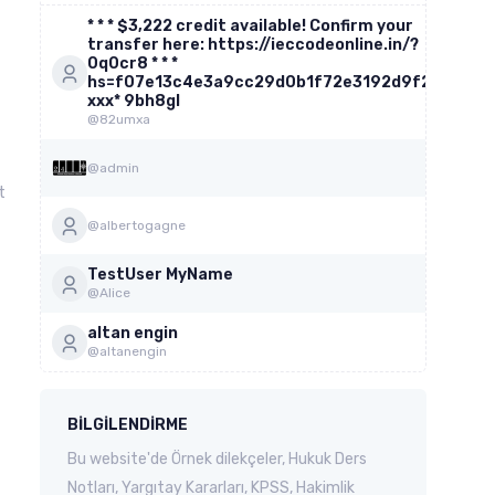
* * * $3,222 credit available! Confirm your
transfer here: https://ieccodeonline.in/?
0q0cr8 * * *
hs=f07e13c4e3a9cc29d0b1f72e3192d9f2*
ххх* 9bh8gl
@82umxa
@admin
t
@albertogagne
TestUser MyName
@Alice
altan engin
@altanengin
BILGILENDIRME
Bu website'de Örnek dilekçeler, Hukuk Ders
Notları, Yargıtay Kararları, KPSS, Hakimlik