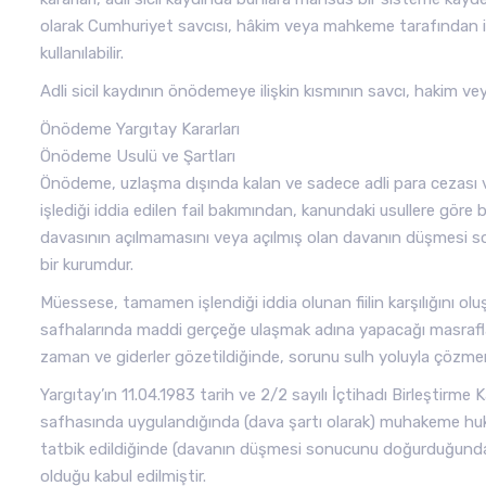
olarak Cumhuriyet savcısı, hâkim veya mahkeme tarafından is
kullanılabilir.
Adli sicil kaydının önödemeye ilişkin kısmının savcı, hakim 
Önödeme Yargıtay Kararları
Önödeme Usulü ve Şartları
Önödeme, uzlaşma dışında kalan ve sadece adli para cezası v
işlediği iddia edilen fail bakımından, kanundaki usullere göre
davasının açılmamasını veya açılmış olan davanın düşmesi son
bir kurumdur.
Müessese, tamamen işlendiği iddia olunan fiilin karşılığını o
safhalarında maddi gerçeğe ulaşmak adına yapacağı masrafla
zaman ve giderler gözetildiğinde, sorunu sulh yoluyla çözme
Yargıtay’ın 11.04.1983 tarih ve 2/2 sayılı İçtihadı Birleştirme
safhasında uygulandığında (dava şartı olarak) muhakeme huk
tatbik edildiğinde (davanın düşmesi sonucunu doğurduğundan
olduğu kabul edilmiştir.