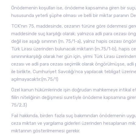
Önödemenin koşulları ise, önödeme kapsamına giren bir suç
hususunda yeterli şüphe olması ve belli bir miktar paranın D
TCK’nın 75. maddesinde, cezanın türüne göre ödenmesi gereken
maddesinde suç karşılığı olarak; yalnızca adli para cezası ön
değil ise aşağı sınırının (m. 75/1-a), yalnız hapis cezası öngör
Türk Lirası üzerinden bulunacak miktarın (m.75/1-b), hapis cez
sınırınınkarşılığı olarak her gün için, yirmi Türk Lirası üzerind
cezası ve adli para cezası seçimlik olarak öngörülmüşse, adli
ile birlikte, Cumhuriyet Savcılığı’nca yapılacak tebligat üzer
açılmayacaktır.(m.75/1)
Özel kanun hükümlerinde işin doğrudan mahkemeye intikal e
fiilin niteliğinin değişmesi suretiyle önödeme kapsamına gi
75/2,3)
Fail hakkında, birden fazla suç bakımından önödemenin uygu
ceza miktarı ve yargılama giderleri üzerinden hesaplanan mikt
miktarının gösterilmemesi gerekir.