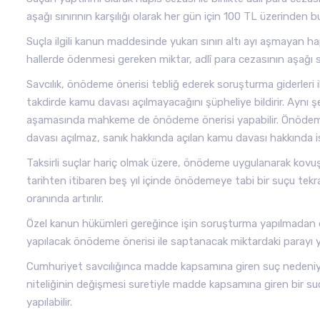
aşağı sınırının karşılığı olarak her gün için 100 TL üzerinden
Suçla ilgili kanun maddesinde yukarı sınırı altı ayı aşmayan h
hallerde ödenmesi gereken miktar, adlî para cezasının aşağı sını
Savcılık, önödeme önerisi tebliğ ederek soruşturma giderleri il
takdirde kamu davası açılmayacağını şüpheliye bildirir. Ayn
aşamasında mahkeme de önödeme önerisi yapabilir. Önödeme 
davası açılmaz, sanık hakkında açılan kamu davası hakkında ise
Taksirli suçlar hariç olmak üzere, önödeme uygulanarak kovu
tarihten itibaren beş yıl içinde önödemeye tabi bir suçu tekra
oranında artırılır.
Özel kanun hükümleri gereğince işin soruşturma yapılmadan 
yapılacak önödeme önerisi ile saptanacak miktardaki parayı ya
Cumhuriyet savcılığınca madde kapsamına giren suç nedeniyl
niteliğinin değişmesi suretiyle madde kapsamına giren bir
yapılabilir.