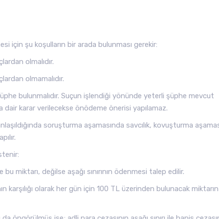
 için şu koşulların bir arada bulunması gerekir:
ardan olmalıdır.
lardan olmamalıdır.
üphe bulunmalıdır. Suçun işlendiği yönünde yeterli şüphe mevcut
a dair karar verilecekse önödeme önerisi yapılamaz.
anlaşıldığında soruşturma aşamasında savcılık, kovuşturma aşama
ılır.
tenir:
 bu miktarı, değilse aşağı sınırının ödenmesi talep edilir.
nın karşılığı olarak her gün için 100 TL üzerinden bulunacak miktarın
ı da öngörülmüş ise; adli para cezasının aşağı sınırı ile hapis cezası