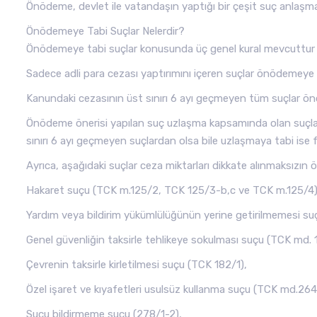
Önödeme, devlet ile vatandaşın yaptığı bir çeşit suç anlaşma
Önödemeye Tabi Suçlar Nelerdir?
Önödemeye tabi suçlar konusunda üç genel kural mevcuttur 
Sadece adli para cezası yaptırımını içeren suçlar önödemeye t
Kanundaki cezasının üst sınırı 6 ayı geçmeyen tüm suçlar ön
Önödeme önerisi yapılan suç uzlaşma kapsamında olan suçlar
sınırı 6 ayı geçmeyen suçlardan olsa bile uzlaşmaya tabi ise
Ayrıca, aşağıdaki suçlar ceza miktarları dikkate alınmaksızı
Hakaret suçu (TCK m.125/2, TCK 125/3-b,c ve TCK m.125/4)
Yardım veya bildirim yükümlülüğünün yerine getirilmemesi su
Genel güvenliğin taksirle tehlikeye sokulması suçu (TCK md. 1
Çevrenin taksirle kirletilmesi suçu (TCK 182/1),
Özel işaret ve kıyafetleri usulsüz kullanma suçu (TCK md.264
Suçu bildirmeme suçu (278/1-2),