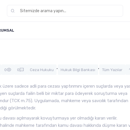
RUMSAL
,
,
0
0
Ceza Hukuku
Hukuk Bilgi Bankası
Tüm Yazılar
üzere sadece adli para cezası yaptırımını içeren suçlarda veya ya
yen suçlarda failin belli bir miktar para ödeyerek soruşturma veya
umdur (TCK m.75). Uygulamada, mahkeme veya savcılık tarafından
diği görülmektedir.
vası açılmayarak kovuşturmaya yer olmadığı kararı verilir.
alinde mahkeme tarafından kamu davası hakkında düşme kararı ver