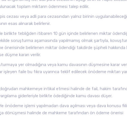
 bulunacak toplam miktarın ödenmesi talep edilir.
apis cezası veya adli para cezasından yalnız birinin uygulanabileceğ
rı esas alınarak belirlenir.
e birlikte tebliğden itibaren 10 gün içinde belirlenen miktar ödendi
ı şekilde soruşturma aşamasında yapılmamış olmak şartıyla, kovuşt
önerisinde belirlenen miktar ödendiği takdirde şüpheli hakkında
 düşme kararı verilir.
şturmaya yer olmadığına veya kamu davasının düşmesine karar veri
r işleyen faile bu fıkra uyarınca teklif edilecek önödeme miktarı yar
doğrudan mahkemeye intikal etmesi halinde de fail, hakim tarafın
rgılama giderleriyle birlikte ödediğinde kamu davası düşer.
e önödeme işlemi yapılmadan dava açılması veya dava konusu fiil
 suça dönüşmesi halinde de mahkeme tarafından ön ödeme önerisi