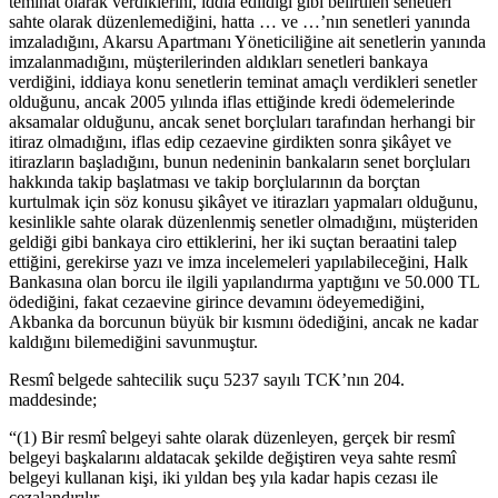
teminat olarak verdiklerini, iddia edildiği gibi belirtilen senetleri
sahte olarak düzenlemediğini, hatta … ve …’nın senetleri yanında
imzaladığını, Akarsu Apartmanı Yöneticiliğine ait senetlerin yanında
imzalanmadığını, müşterilerinden aldıkları senetleri bankaya
verdiğini, iddiaya konu senetlerin teminat amaçlı verdikleri senetler
olduğunu, ancak 2005 yılında iflas ettiğinde kredi ödemelerinde
aksamalar olduğunu, ancak senet borçluları tarafından herhangi bir
itiraz olmadığını, iflas edip cezaevine girdikten sonra şikâyet ve
itirazların başladığını, bunun nedeninin bankaların senet borçluları
hakkında takip başlatması ve takip borçlularının da borçtan
kurtulmak için söz konusu şikâyet ve itirazları yapmaları olduğunu,
kesinlikle sahte olarak düzenlenmiş senetler olmadığını, müşteriden
geldiği gibi bankaya ciro ettiklerini, her iki suçtan beraatini talep
ettiğini, gerekirse yazı ve imza incelemeleri yapılabileceğini, Halk
Bankasına olan borcu ile ilgili yapılandırma yaptığını ve 50.000 TL
ödediğini, fakat cezaevine girince devamını ödeyemediğini,
Akbanka da borcunun büyük bir kısmını ödediğini, ancak ne kadar
kaldığını bilemediğini savunmuştur.
Resmî belgede sahtecilik suçu 5237 sayılı TCK’nın 204.
maddesinde;
“(1) Bir resmî belgeyi sahte olarak düzenleyen, gerçek bir resmî
belgeyi başkalarını aldatacak şekilde değiştiren veya sahte resmî
belgeyi kullanan kişi, iki yıldan beş yıla kadar hapis cezası ile
cezalandırılır.