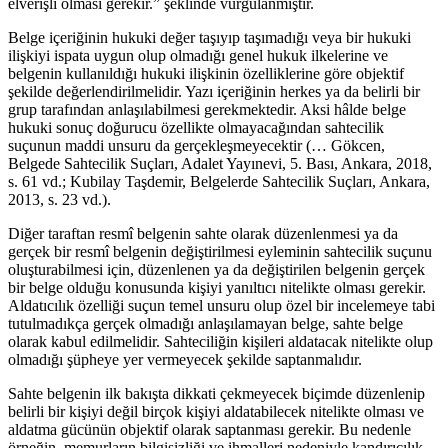
elverişli olması gerekir.” şeklinde vurgulanmıştır.
Belge içeriğinin hukuki değer taşıyıp taşımadığı veya bir hukuki
ilişkiyi ispata uygun olup olmadığı genel hukuk ilkelerine ve
belgenin kullanıldığı hukuki ilişkinin özelliklerine göre objektif
şekilde değerlendirilmelidir. Yazı içeriğinin herkes ya da belirli bir
grup tarafından anlaşılabilmesi gerekmektedir. Aksi hâlde belge
hukuki sonuç doğurucu özellikte olmayacağından sahtecilik
suçunun maddi unsuru da gerçekleşmeyecektir (… Gökcen,
Belgede Sahtecilik Suçları, Adalet Yayınevi, 5. Bası, Ankara, 2018,
s. 61 vd.; Kubilay Taşdemir, Belgelerde Sahtecilik Suçları, Ankara,
2013, s. 23 vd.).
Diğer taraftan resmî belgenin sahte olarak düzenlenmesi ya da
gerçek bir resmî belgenin değiştirilmesi eyleminin sahtecilik suçunu
oluşturabilmesi için, düzenlenen ya da değiştirilen belgenin gerçek
bir belge olduğu konusunda kişiyi yanıltıcı nitelikte olması gerekir.
Aldatıcılık özelliği suçun temel unsuru olup özel bir incelemeye tabi
tutulmadıkça gerçek olmadığı anlaşılamayan belge, sahte belge
olarak kabul edilmelidir. Sahteciliğin kişileri aldatacak nitelikte olup
olmadığı şüpheye yer vermeyecek şekilde saptanmalıdır.
Sahte belgenin ilk bakışta dikkati çekmeyecek biçimde düzenlenip
belirli bir kişiyi değil birçok kişiyi aldatabilecek nitelikte olması ve
aldatma gücünün objektif olarak saptanması gerekir. Bu nedenle
örneğin, memurların bilgisizliği ve ihmalleri nedeniyle kandırıcılık