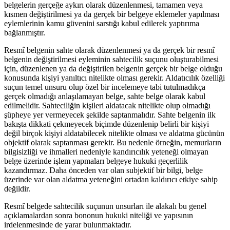
belgelerin gerçeğe aykırı olarak düzenlenmesi, tamamen veya
kısmen değiştirilmesi ya da gerçek bir belgeye eklemeler yapılması
eylemlerinin kamu güvenini sarstığı kabul edilerek yaptırıma
bağlanmıştır.
Resmî belgenin sahte olarak düzenlenmesi ya da gerçek bir resmî
belgenin değiştirilmesi eyleminin sahtecilik suçunu oluşturabilmesi
için, düzenlenen ya da değiştirilen belgenin gerçek bir belge olduğu
konusunda kişiyi yanıltıcı nitelikte olması gerekir. Aldatıcılık özelliği
suçun temel unsuru olup özel bir incelemeye tabi tutulmadıkça
gerçek olmadığı anlaşılamayan belge, sahte belge olarak kabul
edilmelidir. Sahteciliğin kişileri aldatacak nitelikte olup olmadığı
şüpheye yer vermeyecek şekilde saptanmalıdır. Sahte belgenin ilk
bakışta dikkati çekmeyecek biçimde düzenlenip belirli bir kişiyi
değil birçok kişiyi aldatabilecek nitelikte olması ve aldatma gücünün
objektif olarak saptanması gerekir. Bu nedenle örneğin, memurların
bilgisizliği ve ihmalleri nedeniyle kandırıcılık yeteneği olmayan
belge üzerinde işlem yapmaları belgeye hukuki geçerlilik
kazandırmaz. Daha önceden var olan subjektif bir bilgi, belge
üzerinde var olan aldatma yeteneğini ortadan kaldırıcı etkiye sahip
değildir.
Resmî belgede sahtecilik suçunun unsurları ile alakalı bu genel
açıklamalardan sonra bononun hukuki niteliği ve yapısının
irdelenmesinde de yarar bulunmaktadır.