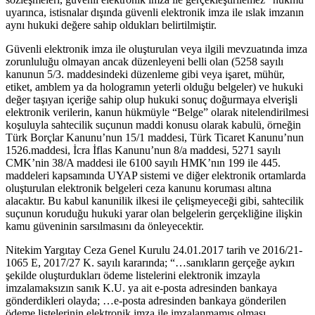
uyarınca, istisnalar dışında güvenli elektronik imza ile ıslak imzanın
aynı hukuki değere sahip oldukları belirtilmiştir.
Güvenli elektronik imza ile oluşturulan veya ilgili mevzuatında imza
zorunluluğu olmayan ancak düzenleyeni belli olan (5258 sayılı
kanunun 5/3. maddesindeki düzenleme gibi veya işaret, mühür,
etiket, amblem ya da hologramın yeterli olduğu belgeler) ve hukuki
değer taşıyan içeriğe sahip olup hukuki sonuç doğurmaya elverişli
elektronik verilerin, kanun hükmüyle “Belge” olarak nitelendirilmesi
koşuluyla sahtecilik suçunun maddi konusu olarak kabulü, örneğin
Türk Borçlar Kanunu’nun 15/1 maddesi, Türk Ticaret Kanunu’nun
1526.maddesi, İcra İflas Kanunu’nun 8/a maddesi, 5271 sayılı
CMK’nin 38/A maddesi ile 6100 sayılı HMK’nın 199 ile 445.
maddeleri kapsamında UYAP sistemi ve diğer elektronik ortamlarda
oluşturulan elektronik belgeleri ceza kanunu koruması altına
alacaktır. Bu kabul kanunilik ilkesi ile çelişmeyeceği gibi, sahtecilik
suçunun koruduğu hukuki yarar olan belgelerin gerçekliğine ilişkin
kamu güveninin sarsılmasını da önleyecektir.
Nitekim Yargıtay Ceza Genel Kurulu 24.01.2017 tarih ve 2016/21-
1065 E, 2017/27 K. sayılı kararında; “…sanıkların gerçeğe aykırı
şekilde oluşturdukları ödeme listelerini elektronik imzayla
imzalamaksızın sanık K.U. ya ait e-posta adresinden bankaya
gönderdikleri olayda; …e-posta adresinden bankaya gönderilen
ödeme listelerinin elektronik imza ile imzalanmamış olması