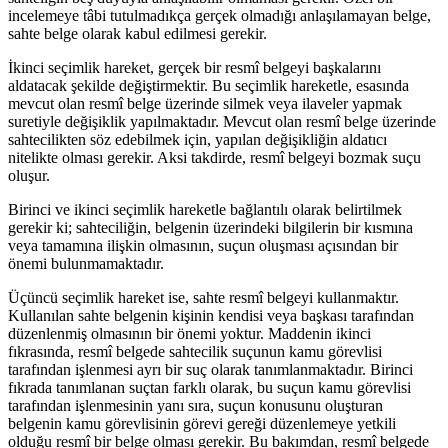
incelemeye tâbi tutulmadıkça gerçek olmadığı anlaşılamayan belge,
sahte belge olarak kabul edilmesi gerekir.
İkinci seçimlik hareket, gerçek bir resmî belgeyi başkalarını
aldatacak şekilde değiştirmektir. Bu seçimlik hareketle, esasında
mevcut olan resmî belge üzerinde silmek veya ilaveler yapmak
suretiyle değişiklik yapılmaktadır. Mevcut olan resmî belge üzerinde
sahtecilikten söz edebilmek için, yapılan değişikliğin aldatıcı
nitelikte olması gerekir. Aksi takdirde, resmî belgeyi bozmak suçu
oluşur.
Birinci ve ikinci seçimlik hareketle bağlantılı olarak belirtilmek
gerekir ki; sahteciliğin, belgenin üzerindeki bilgilerin bir kısmına
veya tamamına ilişkin olmasının, suçun oluşması açısından bir
önemi bulunmamaktadır.
Üçüncü seçimlik hareket ise, sahte resmî belgeyi kullanmaktır.
Kullanılan sahte belgenin kişinin kendisi veya başkası tarafından
düzenlenmiş olmasının bir önemi yoktur. Maddenin ikinci
fıkrasında, resmî belgede sahtecilik suçunun kamu görevlisi
tarafından işlenmesi ayrı bir suç olarak tanımlanmaktadır. Birinci
fıkrada tanımlanan suçtan farklı olarak, bu suçun kamu görevlisi
tarafından işlenmesinin yanı sıra, suçun konusunu oluşturan
belgenin kamu görevlisinin görevi gereği düzenlemeye yetkili
olduğu resmî bir belge olması gerekir. Bu bakımdan, resmî belgede