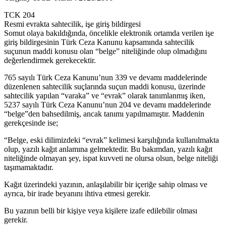
TCK 204
Resmi evrakta sahtecilik, işe giriş bildirgesi
Somut olaya bakıldığında, öncelikle elektronik ortamda verilen işe
giriş bildirgesinin Türk Ceza Kanunu kapsamında sahtecilik
suçunun maddi konusu olan “belge” niteliğinde olup olmadığını
değerlendirmek gerekecektir.
765 sayılı Türk Ceza Kanunu’nun 339 ve devamı maddelerinde
düzenlenen sahtecilik suçlarında suçun maddi konusu, üzerinde
sahtecilik yapılan “varaka” ve “evrak” olarak tanımlanmış iken,
5237 sayılı Türk Ceza Kanunu’nun 204 ve devamı maddelerinde
“belge”den bahsedilmiş, ancak tanımı yapılmamıştır. Maddenin
gerekçesinde ise;
“Belge, eski dilimizdeki “evrak” kelimesi karşılığında kullanılmakta
olup, yazılı kağıt anlamına gelmektedir. Bu bakımdan, yazılı kağıt
niteliğinde olmayan şey, ispat kuvveti ne olursa olsun, belge niteliği
taşımamaktadır.
Kağıt üzerindeki yazının, anlaşılabilir bir içeriğe sahip olması ve
ayrıca, bir irade beyanını ihtiva etmesi gerekir.
Bu yazının belli bir kişiye veya kişilere izafe edilebilir olması
gerekir.