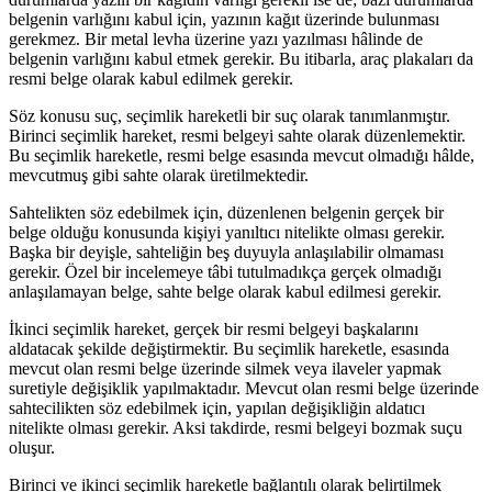
belgenin varlığını kabul için, yazının kağıt üzerinde bulunması
gerekmez. Bir metal levha üzerine yazı yazılması hâlinde de
belgenin varlığını kabul etmek gerekir. Bu itibarla, araç plakaları da
resmi belge olarak kabul edilmek gerekir.
Söz konusu suç, seçimlik hareketli bir suç olarak tanımlanmıştır.
Birinci seçimlik hareket, resmi belgeyi sahte olarak düzenlemektir.
Bu seçimlik hareketle, resmi belge esasında mevcut olmadığı hâlde,
mevcutmuş gibi sahte olarak üretilmektedir.
Sahtelikten söz edebilmek için, düzenlenen belgenin gerçek bir
belge olduğu konusunda kişiyi yanıltıcı nitelikte olması gerekir.
Başka bir deyişle, sahteliğin beş duyuyla anlaşılabilir olmaması
gerekir. Özel bir incelemeye tâbi tutulmadıkça gerçek olmadığı
anlaşılamayan belge, sahte belge olarak kabul edilmesi gerekir.
İkinci seçimlik hareket, gerçek bir resmi belgeyi başkalarını
aldatacak şekilde değiştirmektir. Bu seçimlik hareketle, esasında
mevcut olan resmi belge üzerinde silmek veya ilaveler yapmak
suretiyle değişiklik yapılmaktadır. Mevcut olan resmi belge üzerinde
sahtecilikten söz edebilmek için, yapılan değişikliğin aldatıcı
nitelikte olması gerekir. Aksi takdirde, resmi belgeyi bozmak suçu
oluşur.
Birinci ve ikinci seçimlik hareketle bağlantılı olarak belirtilmek