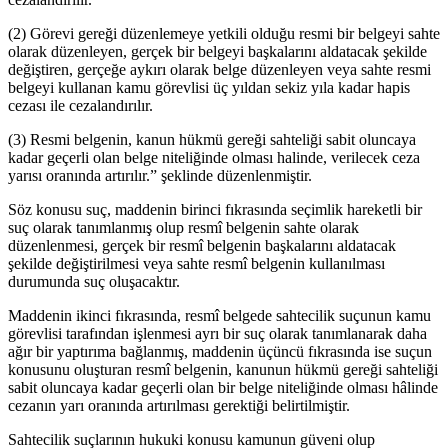
(2) Görevi gereği düzenlemeye yetkili olduğu resmi bir belgeyi sahte
olarak düzenleyen, gerçek bir belgeyi başkalarını aldatacak şekilde
değiştiren, gerçeğe aykırı olarak belge düzenleyen veya sahte resmi
belgeyi kullanan kamu görevlisi üç yıldan sekiz yıla kadar hapis
cezası ile cezalandırılır.
(3) Resmi belgenin, kanun hükmü gereği sahteliği sabit oluncaya
kadar geçerli olan belge niteliğinde olması halinde, verilecek ceza
yarısı oranında artırılır.” şeklinde düzenlenmiştir.
Söz konusu suç, maddenin birinci fıkrasında seçimlik hareketli bir
suç olarak tanımlanmış olup resmî belgenin sahte olarak
düzenlenmesi, gerçek bir resmî belgenin başkalarını aldatacak
şekilde değiştirilmesi veya sahte resmî belgenin kullanılması
durumunda suç oluşacaktır.
Maddenin ikinci fıkrasında, resmî belgede sahtecilik suçunun kamu
görevlisi tarafından işlenmesi ayrı bir suç olarak tanımlanarak daha
ağır bir yaptırıma bağlanmış, maddenin üçüncü fıkrasında ise suçun
konusunu oluşturan resmî belgenin, kanunun hükmü gereği sahteliği
sabit oluncaya kadar geçerli olan bir belge niteliğinde olması hâlinde
cezanın yarı oranında artırılması gerektiği belirtilmiştir.
Sahtecilik suçlarının hukuki konusu kamunun güveni olup