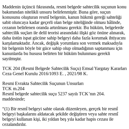
Maddenin üçüncü fıkrasında, resmi belgede sahtecilik suçunun konu
bakımından nitelikli unsuru belirlenmiştir. Buna göre, suçun
konusunu oluşturan resmî belgenin, kanun hükmü gereği sahteliği
sabit oluncaya kadar geçerli olan belge niteliğinde olması hâlinde,
cezanın belirlenen oranda artırılması gerekir. Bu hüküm, belgelerde
sahtecilik suçları ile delil teorisi arasındaki ilişki göz önüne alınarak,
daha üstün ispat gücüne sahip belgeyi daha fazla korumak ihtiyacını
karşılamaktadır. Ancak, değişik yorumlara son vermek maksadıyla
bir belgenin böyle bir güce sahip olup olmadığının saptanması için
kanunlarda bu hususu belirten bir hüküm bulunması gerekli
sayılmıştır.
TCK 204 (Resmi Belgede Sahtecilik Suçu) Emsal Yargıtay Kararları
Ceza Genel Kurulu 2016/1093 E. , 2021/98 K.
Resmi Evrakta Sahtecilik Suçunun Unsurları
TCK m.204
Resmî belgede sahtecilik suçu 5237 sayılı TCK’nın 204.
maddesinde;
“(1) Bir resmî belgeyi sahte olarak düzenleyen, gerçek bir resmî
belgeyi başkalarını aldatacak şekilde değiştiren veya sahte resmî
belgeyi kullanan kişi, iki yıldan beş yıla kadar hapis cezası ile
cezalandırılır.