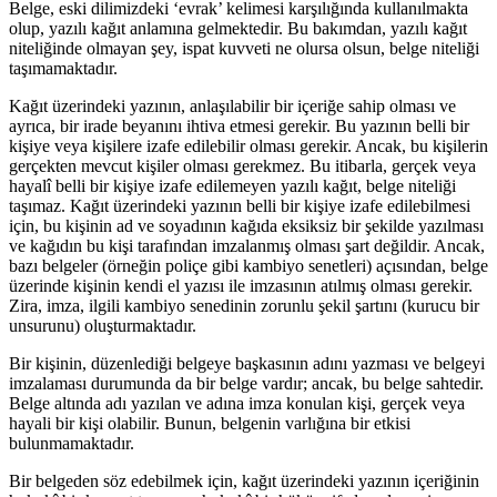
Belge, eski dilimizdeki ‘evrak’ kelimesi karşılığında kullanılmakta
olup, yazılı kağıt anlamına gelmektedir. Bu bakımdan, yazılı kağıt
niteliğinde olmayan şey, ispat kuvveti ne olursa olsun, belge niteliği
taşımamaktadır.
Kağıt üzerindeki yazının, anlaşılabilir bir içeriğe sahip olması ve
ayrıca, bir irade beyanını ihtiva etmesi gerekir. Bu yazının belli bir
kişiye veya kişilere izafe edilebilir olması gerekir. Ancak, bu kişilerin
gerçekten mevcut kişiler olması gerekmez. Bu itibarla, gerçek veya
hayalî belli bir kişiye izafe edilemeyen yazılı kağıt, belge niteliği
taşımaz. Kağıt üzerindeki yazının belli bir kişiye izafe edilebilmesi
için, bu kişinin ad ve soyadının kağıda eksiksiz bir şekilde yazılması
ve kağıdın bu kişi tarafından imzalanmış olması şart değildir. Ancak,
bazı belgeler (örneğin poliçe gibi kambiyo senetleri) açısından, belge
üzerinde kişinin kendi el yazısı ile imzasının atılmış olması gerekir.
Zira, imza, ilgili kambiyo senedinin zorunlu şekil şartını (kurucu bir
unsurunu) oluşturmaktadır.
Bir kişinin, düzenlediği belgeye başkasının adını yazması ve belgeyi
imzalaması durumunda da bir belge vardır; ancak, bu belge sahtedir.
Belge altında adı yazılan ve adına imza konulan kişi, gerçek veya
hayali bir kişi olabilir. Bunun, belgenin varlığına bir etkisi
bulunmamaktadır.
Bir belgeden söz edebilmek için, kağıt üzerindeki yazının içeriğinin