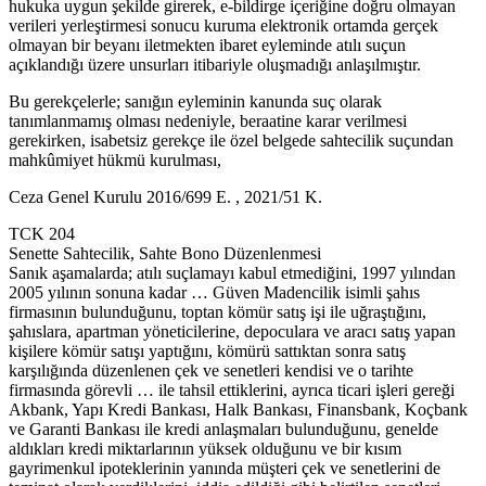
hukuka uygun şekilde girerek, e-bildirge içeriğine doğru olmayan
verileri yerleştirmesi sonucu kuruma elektronik ortamda gerçek
olmayan bir beyanı iletmekten ibaret eyleminde atılı suçun
açıklandığı üzere unsurları itibariyle oluşmadığı anlaşılmıştır.
Bu gerekçelerle; sanığın eyleminin kanunda suç olarak
tanımlanmamış olması nedeniyle, beraatine karar verilmesi
gerekirken, isabetsiz gerekçe ile özel belgede sahtecilik suçundan
mahkûmiyet hükmü kurulması,
Ceza Genel Kurulu 2016/699 E. , 2021/51 K.
TCK 204
Senette Sahtecilik, Sahte Bono Düzenlenmesi
Sanık aşamalarda; atılı suçlamayı kabul etmediğini, 1997 yılından
2005 yılının sonuna kadar … Güven Madencilik isimli şahıs
firmasının bulunduğunu, toptan kömür satış işi ile uğraştığını,
şahıslara, apartman yöneticilerine, depoculara ve aracı satış yapan
kişilere kömür satışı yaptığını, kömürü sattıktan sonra satış
karşılığında düzenlenen çek ve senetleri kendisi ve o tarihte
firmasında görevli … ile tahsil ettiklerini, ayrıca ticari işleri gereği
Akbank, Yapı Kredi Bankası, Halk Bankası, Finansbank, Koçbank
ve Garanti Bankası ile kredi anlaşmaları bulunduğunu, genelde
aldıkları kredi miktarlarının yüksek olduğunu ve bir kısım
gayrimenkul ipoteklerinin yanında müşteri çek ve senetlerini de