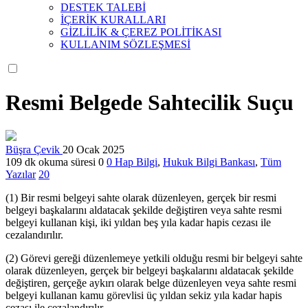
DESTEK TALEBİ
İÇERİK KURALLARI
GİZLİLİK & ÇEREZ POLİTİKASI
KULLANIM SÖZLEŞMESİ
Resmi Belgede Sahtecilik Suçu
Büşra Çevik
20 Ocak 2025
109 dk okuma süresi
0
0
Hap Bilgi
,
Hukuk Bilgi Bankası
,
Tüm
Yazılar
20
(1) Bir resmi belgeyi sahte olarak düzenleyen, gerçek bir resmi
belgeyi başkalarını aldatacak şekilde değiştiren veya sahte resmi
belgeyi kullanan kişi, iki yıldan beş yıla kadar hapis cezası ile
cezalandırılır.
(2) Görevi gereği düzenlemeye yetkili olduğu resmi bir belgeyi sahte
olarak düzenleyen, gerçek bir belgeyi başkalarını aldatacak şekilde
değiştiren, gerçeğe aykırı olarak belge düzenleyen veya sahte resmi
belgeyi kullanan kamu görevlisi üç yıldan sekiz yıla kadar hapis
cezası ile cezalandırılır.