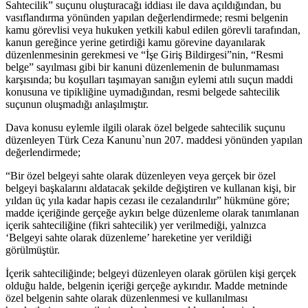
Sahtecilik” suçunu oluşturacağı iddiası ile dava açıldığından, bu
vasıflandırma yönünden yapılan değerlendirmede; resmi belgenin
kamu görevlisi veya hukuken yetkili kabul edilen görevli tarafından,
kanun gereğince yerine getirdiği kamu görevine dayanılarak
düzenlenmesinin gerekmesi ve “İşe Giriş Bildirgesi”nin, “Resmi
belge” sayılması gibi bir kanuni düzenlemenin de bulunmaması
karşısında; bu koşulları taşımayan sanığın eylemi atılı suçun maddi
konusuna ve tipikliğine uymadığından, resmi belgede sahtecilik
suçunun oluşmadığı anlaşılmıştır.
Dava konusu eylemle ilgili olarak özel belgede sahtecilik suçunu
düzenleyen Türk Ceza Kanunu`nun 207. maddesi yönünden yapılan
değerlendirmede;
“Bir özel belgeyi sahte olarak düzenleyen veya gerçek bir özel
belgeyi başkalarını aldatacak şekilde değiştiren ve kullanan kişi, bir
yıldan üç yıla kadar hapis cezası ile cezalandırılır” hükmüne göre;
madde içeriğinde gerçeğe aykırı belge düzenleme olarak tanımlanan
içerik sahteciliğine (fikri sahtecilik) yer verilmediği, yalnızca
‘Belgeyi sahte olarak düzenleme’ hareketine yer verildiği
görülmüştür.
İçerik sahteciliğinde; belgeyi düzenleyen olarak görülen kişi gerçek
olduğu halde, belgenin içeriği gerçeğe aykırıdır. Madde metninde
özel belgenin sahte olarak düzenlenmesi ve kullanılması