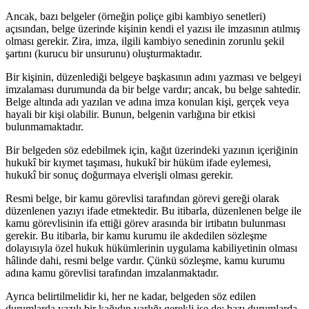
Ancak, bazı belgeler (örneğin poliçe gibi kambiyo senetleri)
açısından, belge üzerinde kişinin kendi el yazısı ile imzasının atılmış
olması gerekir. Zira, imza, ilgili kambiyo senedinin zorunlu şekil
şartını (kurucu bir unsurunu) oluşturmaktadır.
Bir kişinin, düzenlediği belgeye başkasının adını yazması ve belgeyi
imzalaması durumunda da bir belge vardır; ancak, bu belge sahtedir.
Belge altında adı yazılan ve adına imza konulan kişi, gerçek veya
hayali bir kişi olabilir. Bunun, belgenin varlığına bir etkisi
bulunmamaktadır.
Bir belgeden söz edebilmek için, kağıt üzerindeki yazının içeriğinin
hukukî bir kıymet taşıması, hukukî bir hüküm ifade eylemesi,
hukukî bir sonuç doğurmaya elverişli olması gerekir.
Resmi belge, bir kamu görevlisi tarafından görevi gereği olarak
düzenlenen yazıyı ifade etmektedir. Bu itibarla, düzenlenen belge ile
kamu görevlisinin ifa ettiği görev arasında bir irtibatın bulunması
gerekir. Bu itibarla, bir kamu kurumu ile akdedilen sözleşme
dolayısıyla özel hukuk hükümlerinin uygulama kabiliyetinin olması
hâlinde dahi, resmi belge vardır. Çünkü sözleşme, kamu kurumu
adına kamu görevlisi tarafından imzalanmaktadır.
Ayrıca belirtilmelidir ki, her ne kadar, belgeden söz edilen
durumlarda yazılı bir kağıdın varlığı gerekli ise de; bazı durumlarda