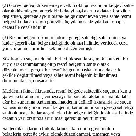
(2) Görevi gereği düzenlemeye yetkili olduğu resmi bir belgeyi sahte
olarak düzenleyen, gerçek bir belgeyi başkalarını aldatacak şekilde
değiştiren, gerçeğe aykırı olarak belge düzenleyen veya sahte resmi
belgeyi kullanan kamu görevlisi üç yıldan sekiz yıla kadar hapis
cezası ile cezalandırılır.
(3) Resmi belgenin, kanun hükmü gereği sahteliği sabit oluncaya
kadar geçerli olan belge niteliğinde olması halinde, verilecek ceza
yarısı oranında artırılır.” şeklinde düzenlenmiştir.
Söz konusu suç, maddenin birinci fıkrasında seçimlik hareketli bir
suç olarak tanımlanmış olup resmî belgenin sahte olarak
düzenlenmesi, gerçek bir resmî belgenin başkalarını aldatacak
şekilde değiştirilmesi veya sahte resmî belgenin kullanılması
durumunda suç oluşacaktır.
Maddenin ikinci fıkrasında, resmî belgede sahtecilik suçunun kamu
görevlisi tarafından işlenmesi ayrı bir suç olarak tanımlanarak daha
ağır bir yaptırıma bağlanmış, maddenin üçüncü fıkrasında ise suçun
konusunu oluşturan resmî belgenin, kanunun hükmü gereği sahteliği
sabit oluncaya kadar geçerli olan bir belge niteliğinde olması hâlinde
cezanın yarı oranında artırılması gerektiği belirtilmiştir.
Sahtecilik suçlarının hukuki konusu kamunun güveni olup
belgelerin gerçeğe aykırı olarak düzenlenmesi, tamamen veya