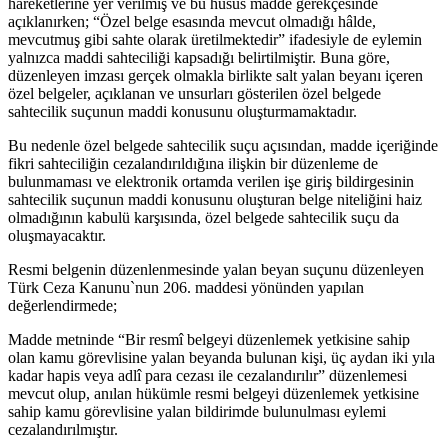
hareketlerine yer verilmiş ve bu husus madde gerekçesinde
açıklanırken; “Özel belge esasında mevcut olmadığı hâlde,
mevcutmuş gibi sahte olarak üretilmektedir” ifadesiyle de eylemin
yalnızca maddi sahteciliği kapsadığı belirtilmiştir. Buna göre,
düzenleyen imzası gerçek olmakla birlikte salt yalan beyanı içeren
özel belgeler, açıklanan ve unsurları gösterilen özel belgede
sahtecilik suçunun maddi konusunu oluşturmamaktadır.
Bu nedenle özel belgede sahtecilik suçu açısından, madde içeriğinde
fikri sahteciliğin cezalandırıldığına ilişkin bir düzenleme de
bulunmaması ve elektronik ortamda verilen işe giriş bildirgesinin
sahtecilik suçunun maddi konusunu oluşturan belge niteliğini haiz
olmadığının kabulü karşısında, özel belgede sahtecilik suçu da
oluşmayacaktır.
Resmi belgenin düzenlenmesinde yalan beyan suçunu düzenleyen
Türk Ceza Kanunu`nun 206. maddesi yönünden yapılan
değerlendirmede;
Madde metninde “Bir resmî belgeyi düzenlemek yetkisine sahip
olan kamu görevlisine yalan beyanda bulunan kişi, üç aydan iki yıla
kadar hapis veya adlî para cezası ile cezalandırılır” düzenlemesi
mevcut olup, anılan hükümle resmi belgeyi düzenlemek yetkisine
sahip kamu görevlisine yalan bildirimde bulunulması eylemi
cezalandırılmıştır.