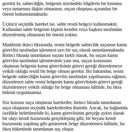
gerekir ki; sahteciliğin, belgenin üzerindeki bilgilerin bir kısmına
veya tamamına ilişkin olmasının, suçun oluşması açısından bir
önemi bulunmamaktadır.
Üçüncü seçimlik hareket ise, sahte resmi belgeyi kullanmaktır.
Kullanılan sahte belgenin kişinin kendisi veya başkası tarafından
düzenlenmiş olmasının bir önemi yoktur.
Maddenin ikinci fıkrasında, resmi belgede sahtecilik suçunun kamu
görevlisi tarafından işlenmesi ayrı bir suç olarak tanımlanmaktadır.
Birinci fıkrada tanımlanan suçtan farklı olarak, bu suçun kamu
görevlisi tarafından işlenmesinin yanı sıra, suçun konusunu
oluşturan belgenin kamu görevlisinin görevi gereği düzenlemeye
yetkili olduğu resmî bir belge olması gerekir. Bu bakımdan, resmi
belgede sahteciliğin kamu görevlisi tarafından yapılmasına rağmen,
düzenlenen sahte resmi belgenin kamu görevlisinin görevi gereği
düzenlemeye yetkili olduğu bir belge olmaması hâlinde, bu fıkra
hükmü uygulanamaz.
Söz konusu suçu oluşturan hareketler, birinci fıkrada tanımlanan
suçu oluşturan seçimlik hareketlerden ibarettir. Ancak, bu bağlamda
özellikle belirtilmelidir ki, kamu görevlisinin gerçeğe aykırı olarak
bir olayı kendi huzurunda gerçekleşmiş gibi, bir beyanı kendi
huzurunda yapılmış gibi göstererek belge düzenlemesi hâlinde, bu
fıkra hükmünde tanımlanan suç oluşur.