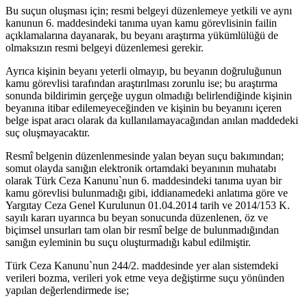
Bu suçun oluşması için; resmi belgeyi düzenlemeye yetkili ve aynı
kanunun 6. maddesindeki tanıma uyan kamu görevlisinin failin
açıklamalarına dayanarak, bu beyanı araştırma yükümlülüğü de
olmaksızın resmi belgeyi düzenlemesi gerekir.
Ayrıca kişinin beyanı yeterli olmayıp, bu beyanın doğruluğunun
kamu görevlisi tarafından araştırılması zorunlu ise; bu araştırma
sonunda bildirimin gerçeğe uygun olmadığı belirlendiğinde kişinin
beyanına itibar edilemeyeceğinden ve kişinin bu beyanını içeren
belge ispat aracı olarak da kullanılamayacağından anılan maddedeki
suç oluşmayacaktır.
Resmî belgenin düzenlenmesinde yalan beyan suçu bakımından;
somut olayda sanığın elektronik ortamdaki beyanının muhatabı
olarak Türk Ceza Kanunu`nun 6. maddesindeki tanıma uyan bir
kamu görevlisi bulunmadığı gibi, iddianamedeki anlatıma göre ve
Yargıtay Ceza Genel Kurulunun 01.04.2014 tarih ve 2014/153 K.
sayılı kararı uyarınca bu beyan sonucunda düzenlenen, öz ve
biçimsel unsurları tam olan bir resmî belge de bulunmadığından
sanığın eyleminin bu suçu oluşturmadığı kabul edilmiştir.
Türk Ceza Kanunu`nun 244/2. maddesinde yer alan sistemdeki
verileri bozma, verileri yok etme veya değiştirme suçu yönünden
yapılan değerlendirmede ise;