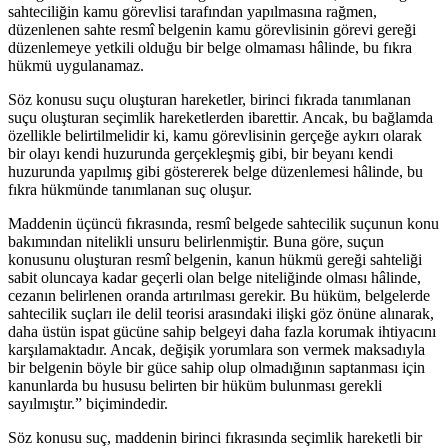
sahteciliğin kamu görevlisi tarafından yapılmasına rağmen,
düzenlenen sahte resmî belgenin kamu görevlisinin görevi gereği
düzenlemeye yetkili olduğu bir belge olmaması hâlinde, bu fıkra
hükmü uygulanamaz.
Söz konusu suçu oluşturan hareketler, birinci fıkrada tanımlanan
suçu oluşturan seçimlik hareketlerden ibarettir. Ancak, bu bağlamda
özellikle belirtilmelidir ki, kamu görevlisinin gerçeğe aykırı olarak
bir olayı kendi huzurunda gerçekleşmiş gibi, bir beyanı kendi
huzurunda yapılmış gibi göstererek belge düzenlemesi hâlinde, bu
fıkra hükmünde tanımlanan suç oluşur.
Maddenin üçüncü fıkrasında, resmî belgede sahtecilik suçunun konu
bakımından nitelikli unsuru belirlenmiştir. Buna göre, suçun
konusunu oluşturan resmî belgenin, kanun hükmü gereği sahteliği
sabit oluncaya kadar geçerli olan belge niteliğinde olması hâlinde,
cezanın belirlenen oranda artırılması gerekir. Bu hüküm, belgelerde
sahtecilik suçları ile delil teorisi arasındaki ilişki göz önüne alınarak,
daha üstün ispat gücüne sahip belgeyi daha fazla korumak ihtiyacını
karşılamaktadır. Ancak, değişik yorumlara son vermek maksadıyla
bir belgenin böyle bir güce sahip olup olmadığının saptanması için
kanunlarda bu hususu belirten bir hüküm bulunması gerekli
sayılmıştır.” biçimindedir.
Söz konusu suç, maddenin birinci fıkrasında seçimlik hareketli bir