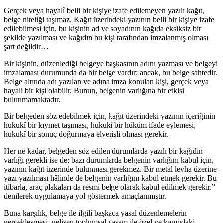
Gerçek veya hayalî belli bir kişiye izafe edilemeyen yazılı kağıt,
belge niteliği taşımaz. Kağıt üzerindeki yazının belli bir kişiye izafe
edilebilmesi için, bu kişinin ad ve soyadının kağıda eksiksiz bir
şekilde yazılması ve kağıdın bu kişi tarafından imzalanmış olması
şart değildir…
Bir kişinin, düzenlediği belgeye başkasının adını yazması ve belgeyi
imzalaması durumunda da bir belge vardır; ancak, bu belge sahtedir.
Belge altında adı yazılan ve adına imza konulan kişi, gerçek veya
hayali bir kişi olabilir. Bunun, belgenin varlığına bir etkisi
bulunmamaktadır.
Bir belgeden söz edebilmek için, kağıt üzerindeki yazının içeriğinin
hukukî bir kıymet taşıması, hukukî bir hüküm ifade eylemesi,
hukukî bir sonuç doğurmaya elverişli olması gerekir.
Her ne kadar, belgeden söz edilen durumlarda yazılı bir kağıdın
varlığı gerekli ise de; bazı durumlarda belgenin varlığını kabul için,
yazının kağıt üzerinde bulunması gerekmez. Bir metal levha üzerine
yazı yazılması hâlinde de belgenin varlığını kabul etmek gerekir. Bu
itibarla, araç plakaları da resmi belge olarak kabul edilmek gerekir.”
denilerek uygulamaya yol göstermek amaçlanmıştır.
Buna karşılık, belge ile ilgili başkaca yasal düzenlemelerin
gerçekleşmesi, gelişen toplumsal yaşam ile özel ve kamudaki