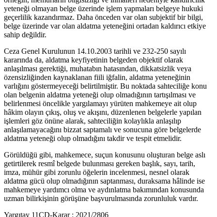
yeteneği olmayan belge üzerinde işlem yapmaları belgeye hukuki
geçerlilik kazandırmaz. Daha önceden var olan subjektif bir bilgi,
belge üzerinde var olan aldatma yeteneğini ortadan kaldırıcı etkiye
sahip değildir.
Ceza Genel Kurulunun 14.10.2003 tarihli ve 232-250 sayılı
kararında da, aldatma keyfiyetinin belgeden objektif olarak
anlaşılması gerektiği, muhatabın hatasından, dikkatsizlik veya
özensizliğinden kaynaklanan fiili iğfalin, aldatma yeteneğinin
varlığını göstermeyeceği belirtilmiştir. Bu noktada sahteciliğe konu
olan belgenin aldatma yeteneği olup olmadığının tartışılması ve
belirlenmesi öncelikle yargılamayı yürüten mahkemeye ait olup
hâkim olayın çıkış, oluş ve akışını, düzenlenen belgelerle yapılan
işlemleri göz önüne alarak, sahteciliğin kolaylıkla anlaşılıp
anlaşılamayacağını bizzat saptamalı ve sonucuna göre belgelerde
aldatma yeteneği olup olmadığını takdir ve tespit etmelidir.
Görüldüğü gibi, mahkemece, suçun konusunu oluşturan belge aslı
getirtilerek resmî belgede bulunması gereken başlık, sayı, tarih,
imza, mühür gibi zorunlu öğelerin incelenmesi, nesnel olarak
aldatma gücü olup olmadığının saptanması, duraksama hâlinde ise
mahkemeye yardımcı olma ve aydınlatma bakımından konusunda
uzman bilirkişinin görüşüne başvurulmasında zorunluluk vardır.
Yargıtay 11CD-Karar : 2021/2806