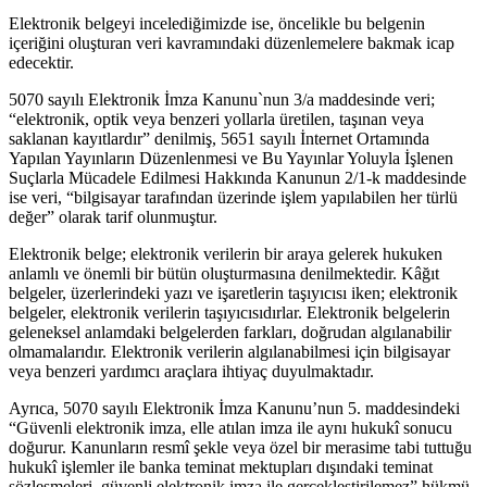
Elektronik belgeyi incelediğimizde ise, öncelikle bu belgenin
içeriğini oluşturan veri kavramındaki düzenlemelere bakmak icap
edecektir.
5070 sayılı Elektronik İmza Kanunu`nun 3/a maddesinde veri;
“elektronik, optik veya benzeri yollarla üretilen, taşınan veya
saklanan kayıtlardır” denilmiş, 5651 sayılı İnternet Ortamında
Yapılan Yayınların Düzenlenmesi ve Bu Yayınlar Yoluyla İşlenen
Suçlarla Mücadele Edilmesi Hakkında Kanunun 2/1-k maddesinde
ise veri, “bilgisayar tarafından üzerinde işlem yapılabilen her türlü
değer” olarak tarif olunmuştur.
Elektronik belge; elektronik verilerin bir araya gelerek hukuken
anlamlı ve önemli bir bütün oluşturmasına denilmektedir. Kâğıt
belgeler, üzerlerindeki yazı ve işaretlerin taşıyıcısı iken; elektronik
belgeler, elektronik verilerin taşıyıcısıdırlar. Elektronik belgelerin
geleneksel anlamdaki belgelerden farkları, doğrudan algılanabilir
olmamalarıdır. Elektronik verilerin algılanabilmesi için bilgisayar
veya benzeri yardımcı araçlara ihtiyaç duyulmaktadır.
Ayrıca, 5070 sayılı Elektronik İmza Kanunu’nun 5. maddesindeki
“Güvenli elektronik imza, elle atılan imza ile aynı hukukî sonucu
doğurur. Kanunların resmî şekle veya özel bir merasime tabi tuttuğu
hukukî işlemler ile banka teminat mektupları dışındaki teminat
sözleşmeleri, güvenli elektronik imza ile gerçekleştirilemez” hükmü