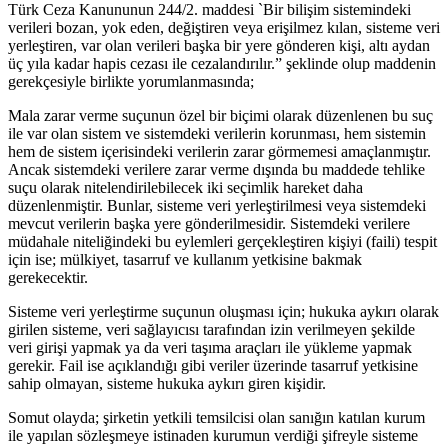
Türk Ceza Kanununun 244/2. maddesi `Bir bilişim sistemindeki
verileri bozan, yok eden, değiştiren veya erişilmez kılan, sisteme veri
yerleştiren, var olan verileri başka bir yere gönderen kişi, altı aydan
üç yıla kadar hapis cezası ile cezalandırılır.” şeklinde olup maddenin
gerekçesiyle birlikte yorumlanmasında;
Mala zarar verme suçunun özel bir biçimi olarak düzenlenen bu suç
ile var olan sistem ve sistemdeki verilerin korunması, hem sistemin
hem de sistem içerisindeki verilerin zarar görmemesi amaçlanmıştır.
Ancak sistemdeki verilere zarar verme dışında bu maddede tehlike
suçu olarak nitelendirilebilecek iki seçimlik hareket daha
düzenlenmiştir. Bunlar, sisteme veri yerleştirilmesi veya sistemdeki
mevcut verilerin başka yere gönderilmesidir. Sistemdeki verilere
müdahale niteliğindeki bu eylemleri gerçekleştiren kişiyi (faili) tespit
için ise; mülkiyet, tasarruf ve kullanım yetkisine bakmak
gerekecektir.
Sisteme veri yerleştirme suçunun oluşması için; hukuka aykırı olarak
girilen sisteme, veri sağlayıcısı tarafından izin verilmeyen şekilde
veri girişi yapmak ya da veri taşıma araçları ile yükleme yapmak
gerekir. Fail ise açıklandığı gibi veriler üzerinde tasarruf yetkisine
sahip olmayan, sisteme hukuka aykırı giren kişidir.
Somut olayda; şirketin yetkili temsilcisi olan sanığın katılan kurum
ile yapılan sözleşmeye istinaden kurumun verdiği şifreyle sisteme