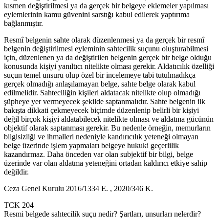
kısmen değiştirilmesi ya da gerçek bir belgeye eklemeler yapılması
eylemlerinin kamu güvenini sarstığı kabul edilerek yaptırıma
bağlanmıştır.
Resmî belgenin sahte olarak düzenlenmesi ya da gerçek bir resmî
belgenin değiştirilmesi eyleminin sahtecilik suçunu oluşturabilmesi
için, düzenlenen ya da değiştirilen belgenin gerçek bir belge olduğu
konusunda kişiyi yanıltıcı nitelikte olması gerekir. Aldatıcılık özelliği
suçun temel unsuru olup özel bir incelemeye tabi tutulmadıkça
gerçek olmadığı anlaşılamayan belge, sahte belge olarak kabul
edilmelidir. Sahteciliğin kişileri aldatacak nitelikte olup olmadığı
şüpheye yer vermeyecek şekilde saptanmalıdır. Sahte belgenin ilk
bakışta dikkati çekmeyecek biçimde düzenlenip belirli bir kişiyi
değil birçok kişiyi aldatabilecek nitelikte olması ve aldatma gücünün
objektif olarak saptanması gerekir. Bu nedenle örneğin, memurların
bilgisizliği ve ihmalleri nedeniyle kandırıcılık yeteneği olmayan
belge üzerinde işlem yapmaları belgeye hukuki geçerlilik
kazandırmaz. Daha önceden var olan subjektif bir bilgi, belge
üzerinde var olan aldatma yeteneğini ortadan kaldırıcı etkiye sahip
değildir.
Ceza Genel Kurulu 2016/1334 E. , 2020/346 K.
TCK 204
Resmi belgede sahtecilik suçu nedir? Şartları, unsurları nelerdir?