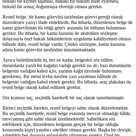
hukukî bir kıymet taşıması, hukukî bir hüküm ifade eylemesi,
hukukî bir sonuç doğurmaya elverişli olması gerekir.
Resmî belge, bir kamu görevlisi tarafından görevi gereği olarak
düzenlenen yazıyı ifade etmektedir. Bu itibarla, düzenlenen belge ile
kamu görevlisinin ifa ettiği görev arasında bir irtibatın bulunması
gerekir. Bu itibarla, bir kamu kurumu ile akdedilen sözleşme
dolayısıyla özel hukuk hükümlerinin uygulama kabiliyetinin olması
hâlinde dahi, resmî belge vardır. Çünkü sözleşme, kamu kurumu
adına kamu görevlisi tarafından imzalanmaktadır.
Ayrıca belirtilmelidir ki, her ne kadar, belgeden söz edilen
durumlarda yazılı bir kağıdın varlığı gerekli ise de; bazı durumlarda
belgenin varlığını kabul için, yazının kağıt üzerinde bulunması
gerekmez. Bir metal levha üzerine yazı yazılması hâlinde de
belgenin varlığını kabul etmek gerekir. Bu itibarla, araç plakaları da
resmî belge olarak kabul edilmek gerekir.
Söz konusu suç, seçimlik hareketli bir suç olarak tanımlanmıştır.
Birinci seçimlik hareket, resmî belgeyi sahte olarak düzenlemektir.
Bu seçimlik hareketle, resmî belge esasında mevcut olmadığı hâlde,
mevcutmuş gibi sahte olarak üretilmektedir. Sahtelikten söz
edebilmek için, düzenlenen belgenin gerçek bir belge olduğu
konusunda kişiyi yanıltıcı nitelikte olması gerekir. Başka bir deyişle,
sahteliğin beş duyuyla anlaşılabilir olmaması gerekir. Özel bir