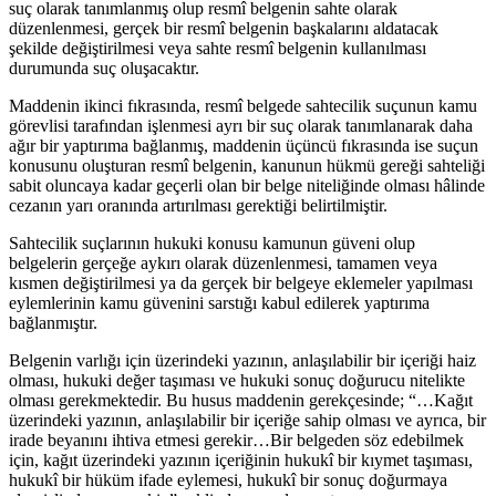
suç olarak tanımlanmış olup resmî belgenin sahte olarak
düzenlenmesi, gerçek bir resmî belgenin başkalarını aldatacak
şekilde değiştirilmesi veya sahte resmî belgenin kullanılması
durumunda suç oluşacaktır.
Maddenin ikinci fıkrasında, resmî belgede sahtecilik suçunun kamu
görevlisi tarafından işlenmesi ayrı bir suç olarak tanımlanarak daha
ağır bir yaptırıma bağlanmış, maddenin üçüncü fıkrasında ise suçun
konusunu oluşturan resmî belgenin, kanunun hükmü gereği sahteliği
sabit oluncaya kadar geçerli olan bir belge niteliğinde olması hâlinde
cezanın yarı oranında artırılması gerektiği belirtilmiştir.
Sahtecilik suçlarının hukuki konusu kamunun güveni olup
belgelerin gerçeğe aykırı olarak düzenlenmesi, tamamen veya
kısmen değiştirilmesi ya da gerçek bir belgeye eklemeler yapılması
eylemlerinin kamu güvenini sarstığı kabul edilerek yaptırıma
bağlanmıştır.
Belgenin varlığı için üzerindeki yazının, anlaşılabilir bir içeriği haiz
olması, hukuki değer taşıması ve hukuki sonuç doğurucu nitelikte
olması gerekmektedir. Bu husus maddenin gerekçesinde; “…Kağıt
üzerindeki yazının, anlaşılabilir bir içeriğe sahip olması ve ayrıca, bir
irade beyanını ihtiva etmesi gerekir…Bir belgeden söz edebilmek
için, kağıt üzerindeki yazının içeriğinin hukukî bir kıymet taşıması,
hukukî bir hüküm ifade eylemesi, hukukî bir sonuç doğurmaya