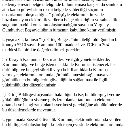
nedeniyle resmi belge niteliğinde bulunmaması karşısında sanıklara
atılı kamu görevlisinin resmi belgede sahteciliği suçunun
unsurlarının oluşmadığı…’’ görüşüyle elektronik imza ile
imzalanmayan elektronik verilerin belge olmadığını ve sahtecilik
suçunun maddi konusunu oluşturmadığını savunan Yargıtay
Cumhuriyet Başsavcılığının itirazının kabulüne karar verilmiştir.
Uyuşmazlık konusu “İşe Giriş Belgesi”nin niteliği olduğundan bu
konuyu 5510 sayılı Kanunun 100. maddesi ve TCKnin 204.
maddesi ile birlikte değerlendirmek gerekir;
5510 sayılı Kanunun 100. maddesi ve ilgili yönetmeliklerde,
Kurumun bilgi ve belge isteme hakkı ile Kurumca istenecek her
türlü bilgi ve belgeyi sürekli veya belirli aralıklarla Kuruma
vermeye, elektronik ortamda görüntülenmesini sağlamaya ve
görüntülenen bu bilgilerin güvenliğinin sağlanması ile ilgili
yükümlülükler düzenlenmiştir.
İşe Giriş Bildirgesi açısından bakıldığında ise; bu bildirgeyi verme
yükümlülüğünün sisteme giriş izni olanlar tarafından elektronik
ortamda ve hangi zamanlarda verilmesi gerektiğine ait hükümler de
bu düzenlemelerde mevcuttur.
Uygulamada Sosyal Güvenlik Kurumu, elektronik ortamda verilen
bu bildirgeleri oluşturduğu kriterler çerçevesinde elektronik ortamda