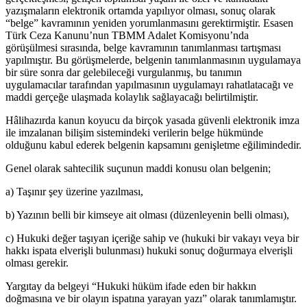
yazışmaların elektronik ortamda yapılıyor olması, sonuç olarak
“belge” kavramının yeniden yorumlanmasını gerektirmiştir. Esasen
Türk Ceza Kanunu’nun TBMM Adalet Komisyonu’nda
görüşülmesi sırasında, belge kavramının tanımlanması tartışması
yapılmıştır. Bu görüşmelerde, belgenin tanımlanmasının uygulamaya
bir süre sonra dar gelebileceği vurgulanmış, bu tanımın
uygulamacılar tarafından yapılmasının uygulamayı rahatlatacağı ve
maddi gerçeğe ulaşmada kolaylık sağlayacağı belirtilmiştir.
Hâlihazırda kanun koyucu da birçok yasada güvenli elektronik imza
ile imzalanan bilişim sistemindeki verilerin belge hükmünde
olduğunu kabul ederek belgenin kapsamını genişletme eğilimindedir.
Genel olarak sahtecilik suçunun maddi konusu olan belgenin;
a) Taşınır şey üzerine yazılması,
b) Yazının belli bir kimseye ait olması (düzenleyenin belli olması),
c) Hukuki değer taşıyan içeriğe sahip ve (hukuki bir vakayı veya bir
hakkı ispata elverişli bulunması) hukuki sonuç doğurmaya elverişli
olması gerekir.
Yargıtay da belgeyi “Hukuki hüküm ifade eden bir hakkın
doğmasına ve bir olayın ispatına yarayan yazı” olarak tanımlamıştır.