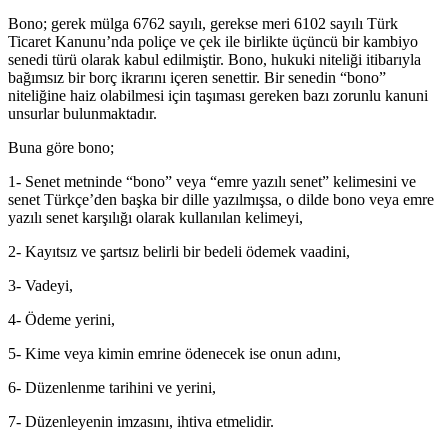
Bono; gerek mülga 6762 sayılı, gerekse meri 6102 sayılı Türk
Ticaret Kanunu’nda poliçe ve çek ile birlikte üçüncü bir kambiyo
senedi türü olarak kabul edilmiştir. Bono, hukuki niteliği itibarıyla
bağımsız bir borç ikrarını içeren senettir. Bir senedin “bono”
niteliğine haiz olabilmesi için taşıması gereken bazı zorunlu kanuni
unsurlar bulunmaktadır.
Buna göre bono;
1- Senet metninde “bono” veya “emre yazılı senet” kelimesini ve
senet Türkçe’den başka bir dille yazılmışsa, o dilde bono veya emre
yazılı senet karşılığı olarak kullanılan kelimeyi,
2- Kayıtsız ve şartsız belirli bir bedeli ödemek vaadini,
3- Vadeyi,
4- Ödeme yerini,
5- Kime veya kimin emrine ödenecek ise onun adını,
6- Düzenlenme tarihini ve yerini,
7- Düzenleyenin imzasını, ihtiva etmelidir.