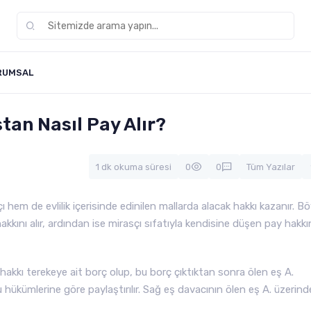
RUMSAL
tan Nasıl Pay Alır?
1 dk okuma süresi
0
0
Tüm Yazılar
hem de evlilik içerisinde edinilen mallarda alacak hakkı kazanır. Bö
akkını alır, ardından ise mirasçı sıfatıyla kendisine düşen pay hakkını
hakkı terekeye ait borç olup, bu borç çıktıktan sonra ölen eş A.
 hükümlerine göre paylaştırılır. Sağ eş davacının ölen eş A. üzerind