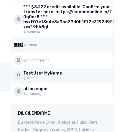
* * * $3,222 credit available! Confirm your
transfer here: https://ieccodeonline.in/?
0q0cr8 * * *
hs=f07e13c4e3a9cc29d0b1f72e3192d9f2*
ххх* 9bh8gl
@82umxa
@admin
@albertogagne
TestUser MyName
@Alice
altan engin
@altanengin
BILGILENDIRME
Bu website'de Örnek dilekçeler, Hukuk Ders
Notları, Yargıtay Kararları, KPSS, Hakimlik