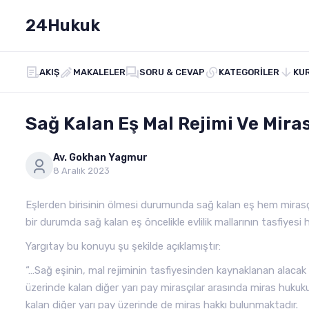
24Hukuk
AKIŞ
MAKALELER
SORU & CEVAP
KATEGORILER
KU
Sağ Kalan Eş Mal Rejimi Ve Miras
Av. Gokhan Yagmur
8 Aralık 2023
Eşlerden birisinin ölmesi durumunda sağ kalan eş hem mirasçı 
bir durumda sağ kalan eş öncelikle evlilik mallarının tasfiyesi h
Yargıtay bu konuyu şu şekilde açıklamıştır:
“…Sağ eşinin, mal rejiminin tasfiyesinden kaynaklanan alacak 
üzerinde kalan diğer yarı pay mirasçılar arasında miras hukuku
kalan diğer yarı pay üzerinde de miras hakkı bulunmaktadır.