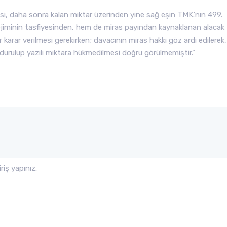
i, daha sonra kalan miktar üzerinden yine sağ eşin TMK.’nın 499.
ejiminin tasfiyesinden, hem de miras payından kaynaklanan alacak
r karar verilmesi gerekirken; davacının miras hakkı göz ardı edilerek,
urulup yazılı miktara hükmedilmesi doğru görülmemiştir.”
iş yapınız.