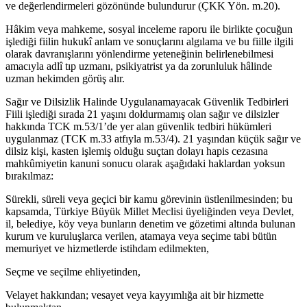
ve değerlendirmeleri gözönünde bulundurur (ÇKK Yön. m.20).
Hâkim veya mahkeme, sosyal inceleme raporu ile birlikte çocuğun
işlediği fiilin hukukî anlam ve sonuçlarını algılama ve bu fiille ilgili
olarak davranışlarını yönlendirme yeteneğinin belirlenebilmesi
amacıyla adlî tıp uzmanı, psikiyatrist ya da zorunluluk hâlinde
uzman hekimden görüş alır.
Sağır ve Dilsizlik Halinde Uygulanamayacak Güvenlik Tedbirleri
Fiili işlediği sırada 21 yaşını doldurmamış olan sağır ve dilsizler
hakkında TCK m.53/1’de yer alan güvenlik tedbiri hükümleri
uygulanmaz (TCK m.33 atfıyla m.53/4). 21 yaşından küçük sağır ve
dilsiz kişi, kasten işlemiş olduğu suçtan dolayı hapis cezasına
mahkûmiyetin kanuni sonucu olarak aşağıdaki haklardan yoksun
bırakılmaz:
Sürekli, süreli veya geçici bir kamu görevinin üstlenilmesinden; bu
kapsamda, Türkiye Büyük Millet Meclisi üyeliğinden veya Devlet,
il, belediye, köy veya bunların denetim ve gözetimi altında bulunan
kurum ve kuruluşlarca verilen, atamaya veya seçime tabi bütün
memuriyet ve hizmetlerde istihdam edilmekten,
Seçme ve seçilme ehliyetinden,
Velayet hakkından; vesayet veya kayyımlığa ait bir hizmette