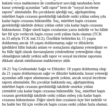
hakimi veya mahkemesi ile cumhuriyet savcılığı tarafından hem
kusur yeteneği açısından “adli rapor” hem de “sosyal inceleme
raporu” alınmalıdır. Bu çocukların işlediği suç, ağırlaştırılmış
müebbet hapis cezasını gerektirdiği takdirde oniki yıldan onbeş yıla
kadar hapis cezasına hükmedilir. Suç, müebbet hapis cezasını
gerektirdiği takdirde dokuz yıldan onbir yıla kadar hapis cezasına
hükmolunur. Diğer süreli hapis cezalarının yarısı indirilir ve bu hâlde
her fiil için verilecek hapis cezası yedi yıldan fazla olamaz (TCK
m.33 atfıyla TCK md.31/2). Özellikle belirtelim ki; 15 yaşını
doldurmuş ancak 18 yaşını doldurmamış sağır ve dilsizlerin
işledikleri fiilin hukuki anlam ve sonuçlarını algılama yeteneğinin ve
bu fiille ilgili olarak davranışlarını yönlendirme yeteneğinin olup
olmadığının takdir yetkisi adli rapor ve sosyal inceleme raporunu
dikkate alarak münhasıran mahkemeye aittir.
18-21 Yaş Grubundaki Sağır ve Dilsizler: 18 yaşını doldurmuş olup
da 21 yaşını doldurmayan sağır ve dilsizler hakkında; kusur yeteneği
açısından adli rapor alınmasına gerek yoktur, ancak sosyal inceleme
raporu alınmalıdır. Bu çocuklar hakkında suç, ağırlaştırılmış
müebbet hapis cezasını gerektirdiği takdirde onsekiz yıldan
yirmidört yıla kadar hapis cezasına hükmedilir. Suç, müebbet hapis
cezasını gerektirdiği takdirde oniki yıldan onbeş yıla kadar hapis
cezasına hükmolunur. Diğer süreli tüm cezaların üçte biri indirilir ve
bu halde her fiil için verilecek hapis cezası oniki yıldan fazla olamaz.