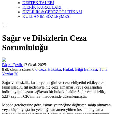
DESTEK TALEBİ
İÇERİK KURALLARI
GİZLİLİK & ÇEREZ POLİTİKASI
KULLANIM SÖZLEŞMESİ
Sağır ve Dilsizlerin Ceza
Sorumluluğu
Büşra Çevik
13 Ocak 2025
8 dk okuma süresi
0
0
Ceza Hukuku
,
Hukuk Bilgi Bankası
,
Tüm
Yazılar
20
Sağır ve dilsizlik, kusur yeteneğini ve ceza ehliyetini etkileyerek
failin işlediği fiil nedeniyle hiç ceza almaması veya cezasından
indirim yapılmasını sağlayan bir hukuki haldir. Sağır ve dilsizlik,
5237 sayılı TCK’nın 33. maddesinde düzenlenmiştir.
Madde gerekçesine göre, işitme yeteneğine doğuştan sahip olmayan
veya küçük yaşta bu yeteneği tamamen yitiren insanın algılama