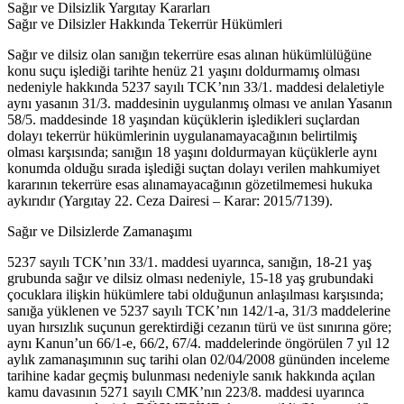
Sağır ve Dilsizlik Yargıtay Kararları
Sağır ve Dilsizler Hakkında Tekerrür Hükümleri
Sağır ve dilsiz olan sanığın tekerrüre esas alınan hükümlülüğüne
konu suçu işlediği tarihte henüz 21 yaşını doldurmamış olması
nedeniyle hakkında 5237 sayılı TCK’nın 33/1. maddesi delaletiyle
aynı yasanın 31/3. maddesinin uygulanmış olması ve anılan Yasanın
58/5. maddesinde 18 yaşından küçüklerin işledikleri suçlardan
dolayı tekerrür hükümlerinin uygulanamayacağının belirtilmiş
olması karşısında; sanığın 18 yaşını doldurmayan küçüklerle aynı
konumda olduğu sırada işlediği suçtan dolayı verilen mahkumiyet
kararının tekerrüre esas alınamayacağının gözetilmemesi hukuka
aykırıdır (Yargıtay 22. Ceza Dairesi – Karar: 2015/7139).
Sağır ve Dilsizlerde Zamanaşımı
5237 sayılı TCK’nın 33/1. maddesi uyarınca, sanığın, 18-21 yaş
grubunda sağır ve dilsiz olması nedeniyle, 15-18 yaş grubundaki
çocuklara ilişkin hükümlere tabi olduğunun anlaşılması karşısında;
sanığa yüklenen ve 5237 sayılı TCK’nın 142/1-a, 31/3 maddelerine
uyan hırsızlık suçunun gerektirdiği cezanın türü ve üst sınırına göre;
aynı Kanun’un 66/1-e, 66/2, 67/4. maddelerinde öngörülen 7 yıl 12
aylık zamanaşımının suç tarihi olan 02/04/2008 gününden inceleme
tarihine kadar geçmiş bulunması nedeniyle sanık hakkında açılan
kamu davasının 5271 sayılı CMK’nın 223/8. maddesi uyarınca