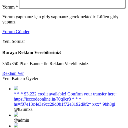
Yorum
*
Yorum yapmanız için giriş yapmanız gerekmektedir. Lüften giriş
yapınız.
Yorum Gönder
Yeni Sorular
Buraya Reklam Verebilirsiniz!
350x350 Pixel Banner ile Reklam Verebilirsiniz.
Reklam Ver
Yeni Katılan Üyeler
* * * $3,222 credit available! Confirm your transfer here:
https://ieccodeonline.in/?0q0cr8 * * *
hs=f07e13c4e3a9cc29d0b1f72e3192d9f2* ххх* 9bh8gl
@82umxa
@admin