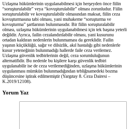
Uzlaşma hükümlerinin uygulanabilmesi için herşeyden önce fiilin
“soruşturulabilir” veya “kovuşturulabilir” olması zorunludur. Fiilin
soruşturulabilir ve kovuşturulabilir olmasından maksat, fiilin ceza
kovuşturmasına tabi olması, yani muhakeme “soruşturma ve
kovuşturma” şartlarının bulunmasıdır. Bir fiilin soruşturalabilir
olması, uzlaşma hükümlerinin uygulanabilmesi için tek başına yeterli
değildir. Ayrıca, failin cezalandırılabilir olması, yani kusurunu
ortadan kaldıran nedenlerin bulunmaması da gereklidir. Failin
yaşının küçüklüğü, sağır ve dilsizlik, akıl hastalığı gibi nedenlerle
kusur yeteneğinin bulunmadığı hallerde faile ceza verilemez.
Uzlaşma güvenlik tedbirlerinin değil, ceza sorumluluğunun
alternatifidir. Bu nedenle bu kişilere karşı güvenlik tedbiri
uygulanabilir ise de ceza verilemediğinden, uzlaşma hükümlerinin
uygulanması mümkün bulunmadığından tebliğnamedeki bozma
düşüncesine iştirak edilmemiştir (Yargıtay 8. Ceza Dairesi –
K.2019/12108).
Yorum Yaz