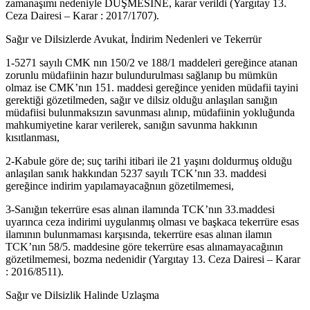
zamanaşımı nedeniyle DÜŞMESİNE, karar verildi (Yargıtay 13.
Ceza Dairesi – Karar : 2017/1707).
Sağır ve Dilsizlerde Avukat, İndirim Nedenleri ve Tekerrür
1-5271 sayılı CMK nın 150/2 ve 188/1 maddeleri gereğince atanan
zorunlu müdafiinin hazır bulundurulması sağlanıp bu mümkün
olmaz ise CMK’nın 151. maddesi gereğince yeniden müdafii tayini
gerektiği gözetilmeden, sağır ve dilsiz olduğu anlaşılan sanığın
müdafiisi bulunmaksızın savunması alınıp, müdafiinin yokluğunda
mahkumiyetine karar verilerek, sanığın savunma hakkının
kısıtlanması,
2-Kabule göre de; suç tarihi itibari ile 21 yaşını doldurmuş olduğu
anlaşılan sanık hakkından 5237 sayılı TCK’nın 33. maddesi
gereğince indirim yapılamayacağnıın gözetilmemesi,
3-Sanığın tekerrüre esas alınan ilamında TCK’nın 33.maddesi
uyarınca ceza indirimi uygulanmış olması ve başkaca tekerrüre esas
ilamının bulunmaması karşısında, tekerrüre esas alınan ilamın
TCK’nın 58/5. maddesine göre tekerrüre esas alınamayacağının
gözetilmemesi, bozma nedenidir (Yargıtay 13. Ceza Dairesi – Karar
: 2016/8511).
Sağır ve Dilsizlik Halinde Uzlaşma