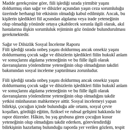
Madde gerekçesine göre, fiili işlediği sırada yirmibir yaşını
doldurmuş olan sağır ve dilsizler açısından yaşın ceza sorumluluğu
üzerinde herhangi bir etkisinin olmadığı kabul edilmiştir. Ancak, bu
kişilerin işledikleri fiil açısından algılama veya irade yeteneğinin
olup olmadığı yönünde ortaya çıkabilecek sorunla ilgili olarak, akıl
hastalarına ilişkin sorumluluk rejiminin göz önünde bulundurulması
gerekmektedir.
Sağır ve Dilsizlik Sosyal İnceleme Raporu
Fiili işlediği sırada onbeş yaşını doldurmuş ancak onsekiz yaşını
doldurmamış çocuk sağır ve dilsizlerin işledikleri fiilin hukukî anlam
ve sonuçlarını algılama yeteneğinin ve bu fiille ilgili olarak
davranışlarını yönlendirme yeteneğinin olup olmadığının takdiri
bakımından sosyal inceleme yaptırılması zorunludur.
Fiili işlediği sırada onbeş yaşını doldurmuş ancak onsekiz yaşını
doldurmamış çocuk sağır ve dilsizlerin işledikleri fiilin hukukî anlam
ve sonuçlarını algılama yeteneğinin ve bu fiille ilgili olarak
davranışlarını yönlendirme yeteneğinin olup olmadığını takdir
yetkisi münhasıran mahkemeye aittir. Sosyal incelemeyi yapan
bilirkişi, çocuğun içinde bulunduğu aile ortamı, sosyal çevre
koşulları, gördüğü eğitim, fiziksel ve ruhsal gelişimi hakkında bir
rapor düzenler. Hâkim, bu yaş grubuna giren çocuğun kusur
yeteneğinin olup olmadığını takdir ederken, görevlendirdiği
bilirkişinin hazırlamış bulunduğu raporda yer verilen gözlem, tespit