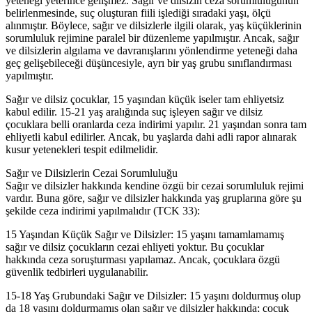
yeteneği yeterince gelişmez. Sağır ve dilsizin ceza sorumluluğunun
belirlenmesinde, suç oluşturan fiili işlediği sıradaki yaşı, ölçü
alınmıştır. Böylece, sağır ve dilsizlerle ilgili olarak, yaş küçüklerinin
sorumluluk rejimine paralel bir düzenleme yapılmıştır. Ancak, sağır
ve dilsizlerin algılama ve davranışlarını yönlendirme yeteneği daha
geç gelişebileceği düşüncesiyle, ayrı bir yaş grubu sınıflandırması
yapılmıştır.
Sağır ve dilsiz çocuklar, 15 yaşından küçük iseler tam ehliyetsiz
kabul edilir. 15-21 yaş aralığında suç işleyen sağır ve dilsiz
çocuklara belli oranlarda ceza indirimi yapılır. 21 yaşından sonra tam
ehliyetli kabul edilirler. Ancak, bu yaşlarda dahi adli rapor alınarak
kusur yetenekleri tespit edilmelidir.
Sağır ve Dilsizlerin Cezai Sorumluluğu
Sağır ve dilsizler hakkında kendine özgü bir cezai sorumluluk rejimi
vardır. Buna göre, sağır ve dilsizler hakkında yaş gruplarına göre şu
şekilde ceza indirimi yapılmalıdır (TCK 33):
15 Yaşından Küçük Sağır ve Dilsizler: 15 yaşını tamamlamamış
sağır ve dilsiz çocukların cezai ehliyeti yoktur. Bu çocuklar
hakkında ceza soruşturması yapılamaz. Ancak, çocuklara özgü
güvenlik tedbirleri uygulanabilir.
15-18 Yaş Grubundaki Sağır ve Dilsizler: 15 yaşını doldurmuş olup
da 18 yaşını doldurmamış olan sağır ve dilsizler hakkında; çocuk