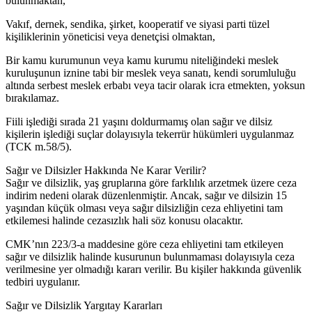
bulunmaktan,
Vakıf, dernek, sendika, şirket, kooperatif ve siyasi parti tüzel
kişiliklerinin yöneticisi veya denetçisi olmaktan,
Bir kamu kurumunun veya kamu kurumu niteliğindeki meslek
kuruluşunun iznine tabi bir meslek veya sanatı, kendi sorumluluğu
altında serbest meslek erbabı veya tacir olarak icra etmekten, yoksun
bırakılamaz.
Fiili işlediği sırada 21 yaşını doldurmamış olan sağır ve dilsiz
kişilerin işlediği suçlar dolayısıyla tekerrür hükümleri uygulanmaz
(TCK m.58/5).
Sağır ve Dilsizler Hakkında Ne Karar Verilir?
Sağır ve dilsizlik, yaş gruplarına göre farklılık arzetmek üzere ceza
indirim nedeni olarak düzenlenmiştir. Ancak, sağır ve dilsizin 15
yaşından küçük olması veya sağır dilsizliğin ceza ehliyetini tam
etkilemesi halinde cezasızlık hali söz konusu olacaktır.
CMK’nın 223/3-a maddesine göre ceza ehliyetini tam etkileyen
sağır ve dilsizlik halinde kusurunun bulunmaması dolayısıyla ceza
verilmesine yer olmadığı kararı verilir. Bu kişiler hakkında güvenlik
tedbiri uygulanır.
Sağır ve Dilsizlik Yargıtay Kararları