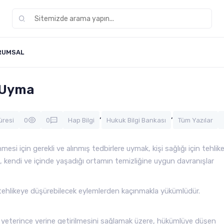
RUMSAL
a Uyma
,
,
üresi
0
0
Hap Bilgi
Hukuk Bilgi Bankası
Tüm Yazılar
esi için gerekli ve alınmış tedbirlere uymak, kişi sağlığı için tehlik
 kendi ve içinde yaşadığı ortamın temizliğine uygun davranışlar
 tehlikeye düşürebilecek eylemlerden kaçınmakla yükümlüdür.
yeterince yerine getirilmesini sağlamak üzere, hükümlüye düşen