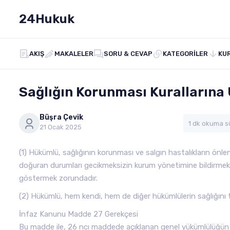
24Hukuk
AKIŞ
MAKALELER
SORU & CEVAP
KATEGORILER
KU
Sağlığın Korunması Kuralların
Büşra Çevik
1 dk okuma s
21 Ocak 2025
(1) Hükümlü, sağlığının korunması ve salgın hastalıkların önlenm
doğuran durumları gecikmeksizin kurum yönetimine bildirmek,
göstermek zorundadır.
(2) Hükümlü, hem kendi, hem de diğer hükümlülerin sağlığını
İnfaz Kanunu Madde 27 Gerekçesi
Bu madde ile, 26 ncı maddede açıklanan genel yükümlülüğün 