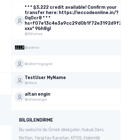
* * * $3,222 credit available! Confirm your
transfer here: https://ieccodeonline.in/?
0q0cr8 * * *
hs=f07e13c4e3a9cc29d0b1f72e3192d9f2*
ххх* 9bh8gl
@82umxa
@admin
@albertogagne
TestUser MyName
@Alice
altan engin
@altanengin
BILGILENDIRME
Bu website'de Örnek dilekçeler, Hukuk Ders
Notları, Yargıtay Kararları, KPSS, Hakimlik