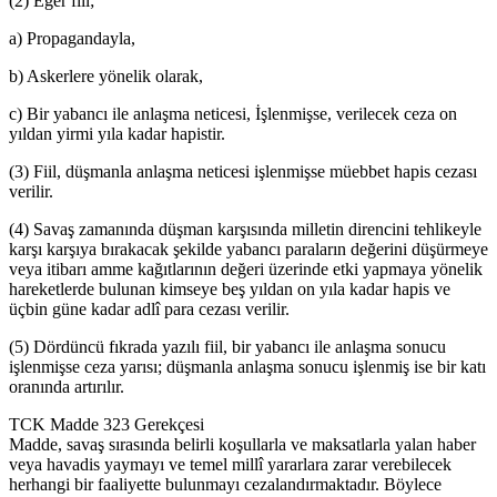
(2) Eğer fiil;
a) Propagandayla,
b) Askerlere yönelik olarak,
c) Bir yabancı ile anlaşma neticesi, İşlenmişse, verilecek ceza on
yıldan yirmi yıla kadar hapistir.
(3) Fiil, düşmanla anlaşma neticesi işlenmişse müebbet hapis cezası
verilir.
(4) Savaş zamanında düşman karşısında milletin direncini tehlikeyle
karşı karşıya bırakacak şekilde yabancı paraların değerini düşürmeye
veya itibarı amme kağıtlarının değeri üzerinde etki yapmaya yönelik
hareketlerde bulunan kimseye beş yıldan on yıla kadar hapis ve
üçbin güne kadar adlî para cezası verilir.
(5) Dördüncü fıkrada yazılı fiil, bir yabancı ile anlaşma sonucu
işlenmişse ceza yarısı; düşmanla anlaşma sonucu işlenmiş ise bir katı
oranında artırılır.
TCK Madde 323 Gerekçesi
Madde, savaş sırasında belirli koşullarla ve maksatlarla yalan haber
veya havadis yaymayı ve temel millî yararlara zarar verebilecek
herhangi bir faaliyette bulunmayı cezalandırmaktadır. Böylece