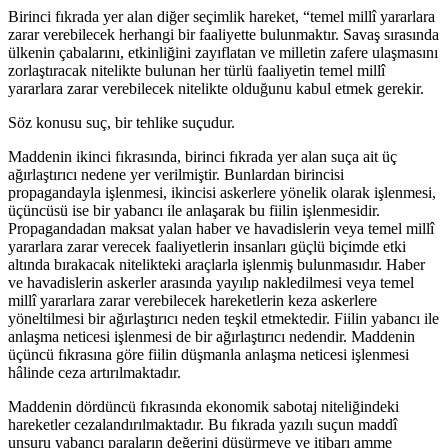
Birinci fıkrada yer alan diğer seçimlik hareket, “temel millî yararlara
zarar verebilecek herhangi bir faaliyette bulunmaktır. Savaş sırasında
ülkenin çabalarını, etkinliğini zayıflatan ve milletin zafere ulaşmasını
zorlaştıracak nitelikte bulunan her türlü faaliyetin temel millî
yararlara zarar verebilecek nitelikte olduğunu kabul etmek gerekir.
Söz konusu suç, bir tehlike suçudur.
Maddenin ikinci fıkrasında, birinci fıkrada yer alan suça ait üç
ağırlaştırıcı nedene yer verilmiştir. Bunlardan birincisi
propagandayla işlenmesi, ikincisi askerlere yönelik olarak işlenmesi,
üçüncüsü ise bir yabancı ile anlaşarak bu fiilin işlenmesidir.
Propagandadan maksat yalan haber ve havadislerin veya temel millî
yararlara zarar verecek faaliyetlerin insanları güçlü biçimde etki
altında bırakacak nitelikteki araçlarla işlenmiş bulunmasıdır. Haber
ve havadislerin askerler arasında yayılıp nakledilmesi veya temel
millî yararlara zarar verebilecek hareketlerin keza askerlere
yöneltilmesi bir ağırlaştırıcı neden teşkil etmektedir. Fiilin yabancı ile
anlaşma neticesi işlenmesi de bir ağırlaştırıcı nedendir. Maddenin
üçüncü fıkrasına göre fiilin düşmanla anlaşma neticesi işlenmesi
hâlinde ceza artırılmaktadır.
Maddenin dördüncü fıkrasında ekonomik sabotaj niteliğindeki
hareketler cezalandırılmaktadır. Bu fıkrada yazılı suçun maddî
unsuru yabancı paraların değerini düşürmeye ve itibarı amme