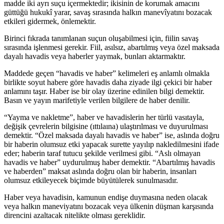
madde iki ayrı suçu içermektedir; ikisinin de korumak amacını
güttüğü hukukî yarar, savaş sırasında halkın manevîyatını bozacak
etkileri gidermek, önlemektir.
Birinci fıkrada tanımlanan suçun oluşabilmesi için, fiilin savaş
sırasında işlenmesi gerekir. Fiil, asılsız, abartılmış veya özel maksada
dayalı havadis veya haberler yaymak, bunları aktarmaktır.
Maddede geçen “havadis ve haber” kelimeleri eş anlamlı olmakla
birlikte soyut habere göre havadis daha ziyade ilgi çekici bir haber
anlamını taşır. Haber ise bir olay üzerine edinilen bilgi demektir.
Basın ve yayın marifetiyle verilen bilgilere de haber denilir.
“Yayma ve nakletme”, haber ve havadislerin her türlü vasıtayla,
değişik çevrelerin bilgisine (ıttılaına) ulaştırılması ve duyurulması
demektir. “Özel maksada dayalı havadis ve haber” ise, aslında doğru
bir haberin olumsuz etki yapacak surette yayılıp nakledilmesini ifade
eder; haberin taraf tutucu şekilde verilmesi gibi. “Aslı olmayan
havadis ve haber” uydurulmuş haber demektir. “Abartılmış havadis
ve haberden” maksat aslında doğru olan bir haberin, insanları
olumsuz etkileyecek biçimde büyütülerek sunulmasıdır.
Haber veya havadisin, kamunun endişe duymasına neden olacak
veya halkın maneviyatını bozacak veya ülkenin düşman karşısında
direncini azaltacak nitelikte olması gereklidir.