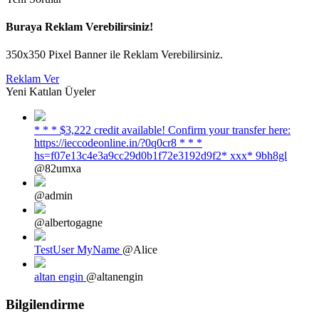
Buraya Reklam Verebilirsiniz!
350x350 Pixel Banner ile Reklam Verebilirsiniz.
Reklam Ver
Yeni Katılan Üyeler
* * * $3,222 credit available! Confirm your transfer here:
https://ieccodeonline.in/?0q0cr8 * * *
hs=f07e13c4e3a9cc29d0b1f72e3192d9f2* ххх* 9bh8gl
@82umxa
@admin
@albertogagne
TestUser MyName
@Alice
altan engin
@altanengin
Bilgilendirme