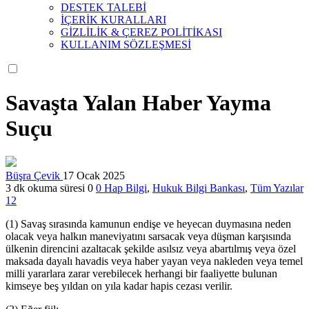
DESTEK TALEBİ
İÇERİK KURALLARI
GİZLİLİK & ÇEREZ POLİTİKASI
KULLANIM SÖZLEŞMESİ
Savaşta Yalan Haber Yayma
Suçu
Büşra Çevik
17 Ocak 2025
3 dk okuma süresi
0
0
Hap Bilgi
,
Hukuk Bilgi Bankası
,
Tüm Yazılar
12
(1) Savaş sırasında kamunun endişe ve heyecan duymasına neden
olacak veya halkın maneviyatını sarsacak veya düşman karşısında
ülkenin direncini azaltacak şekilde asılsız veya abartılmış veya özel
maksada dayalı havadis veya haber yayan veya nakleden veya temel
milli yararlara zarar verebilecek herhangi bir faaliyette bulunan
kimseye beş yıldan on yıla kadar hapis cezası verilir.