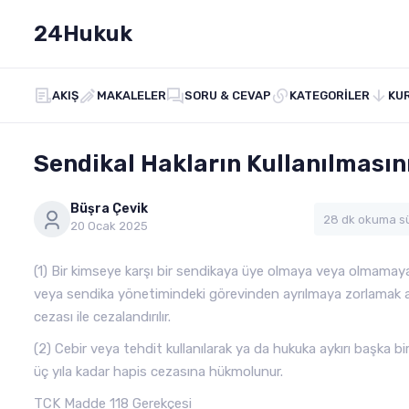
24Hukuk
AKIŞ
MAKALELER
SORU & CEVAP
KATEGORILER
KU
Sendikal Hakların Kullanılması
Büşra Çevik
28 dk okuma s
20 Ocak 2025
(1) Bir kimseye karşı bir sendikaya üye olmaya veya olmamay
veya sendika yönetimindeki görevinden ayrılmaya zorlamak amac
cezası ile cezalandırılır.
(2) Cebir veya tehdit kullanılarak ya da hukuka aykırı başka bi
üç yıla kadar hapis cezasına hükmolunur.
TCK Madde 118 Gerekçesi