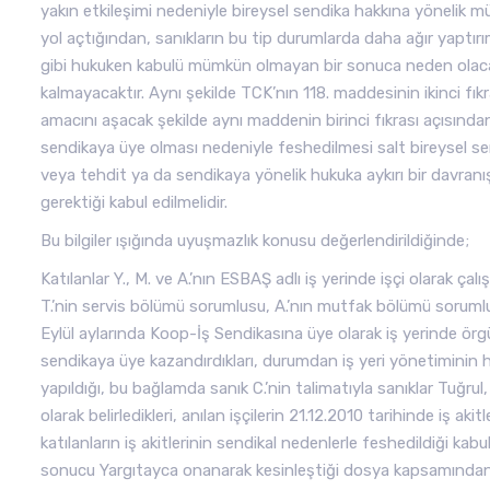
yakın etkileşimi nedeniyle bireysel sendika hakkına yönelik 
yol açtığından, sanıkların bu tip durumlarda daha ağır yaptırı
gibi hukuken kabulü mümkün olmayan bir sonuca neden olacak
kalmayacaktır. Aynı şekilde TCK’nın 118. maddesinin ikinci f
amacını aşacak şekilde aynı maddenin birinci fıkrası açısında
sendikaya üye olması nedeniyle feshedilmesi salt bireysel se
veya tehdit ya da sendikaya yönelik hukuka aykırı bir davra
gerektiği kabul edilmelidir.
Bu bilgiler ışığında uyuşmazlık konusu değerlendirildiğinde;
Katılanlar Y., M. ve A.’nın ESBAŞ adlı iş yerinde işçi olarak ça
T.’nin servis bölümü sorumlusu, A.’nın mutfak bölümü sorumlus
Eylül aylarında Koop-İş Sendikasına üye olarak iş yerinde örg
sendikaya üye kazandırdıkları, durumdan iş yeri yönetiminin h
yapıldığı, bu bağlamda sanık C.’nin talimatıyla sanıklar Tuğrul, A
olarak belirledikleri, anılan işçilerin 21.12.2010 tarihinde iş a
katılanların iş akitlerinin sendikal nedenlerle feshedildiği kabu
sonucu Yargıtayca onanarak kesinleştiği dosya kapsamından 