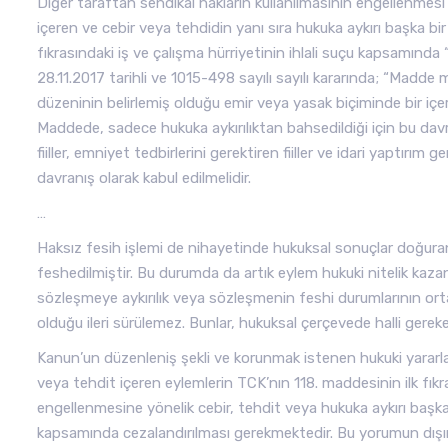
Diğer taraftan sendikal hakların kullanılmasının engellenmesi 
içeren ve cebir veya tehdidin yanı sıra hukuka aykırı başka b
fıkrasındaki iş ve çalışma hürriyetinin ihlali suçu kapsamınd
28.11.2017 tarihli ve 1015-498 sayılı sayılı kararında; “Madde
düzeninin belirlemiş olduğu emir veya yasak biçiminde bir içeriğe
Maddede, sadece hukuka aykırılıktan bahsedildiği için bu da
fiiller, emniyet tedbirlerini gerektiren fiiller ve idari yaptırı
davranış olarak kabul edilmelidir.
…
Haksız fesih işlemi de nihayetinde hukuksal sonuçlar doğuran 
feshedilmiştir. Bu durumda da artık eylem hukuki nitelik kaza
sözleşmeye aykırılık veya sözleşmenin feshi durumlarının ortay
olduğu ileri sürülemez. Bunlar, hukuksal çerçevede halli gereken
Kanun’un düzenleniş şekli ve korunmak istenen hukuki yararlar
veya tehdit içeren eylemlerin TCK’nın 118. maddesinin ilk fıkrası
engellenmesine yönelik cebir, tehdit veya hukuka aykırı başka bi
kapsamında cezalandırılması gerekmektedir. Bu yorumun dışına ç