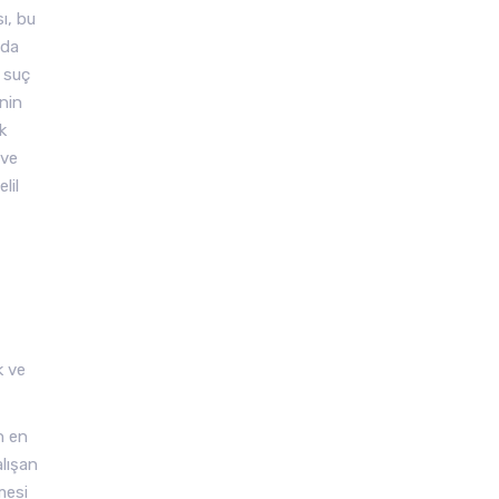
ı, bu
nda
 suç
’nin
k
 ve
lil
k ve
n en
alışan
mesi