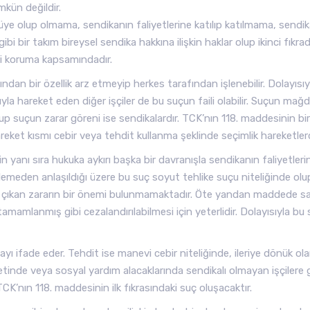
mkün değildir.
 üye olup olmama, sendikanın faliyetlerine katılıp katılmama, sendi
 bir takım bireysel sendika hakkına ilişkin haklar olup ikinci fıkrad
ri koruma kapsamındadır.
ndan bir özellik arz etmeyip herkes tarafından işlenebilir. Dolayısıy
ıyla hareket eden diğer işçiler de bu suçun faili olabilir. Suçun mağ
lup suçun zarar göreni ise sendikalardır. TCK’nın 118. maddesinin bir
et kısmı cebir veya tehdit kullanma şeklinde seçimlik hareketlerd
n yanı sıra hukuka aykırı başka bir davranışla sendikanın faliyetleri
meden anlaşıldığı üzere bu suç soyut tehlike suçu niteliğinde olu
 çıkan zararın bir önemi bulunmamaktadır. Öte yandan maddede sa
amlanmış gibi cezalandırılabilmesi için yeterlidir. Dolayısıyla bu 
ı ifade eder. Tehdit ise manevi cebir niteliğinde, ileriye dönük ola
retinde veya sosyal yardım alacaklarında sendikalı olmayan işçilere 
CK’nın 118. maddesinin ilk fıkrasındaki suç oluşacaktır.