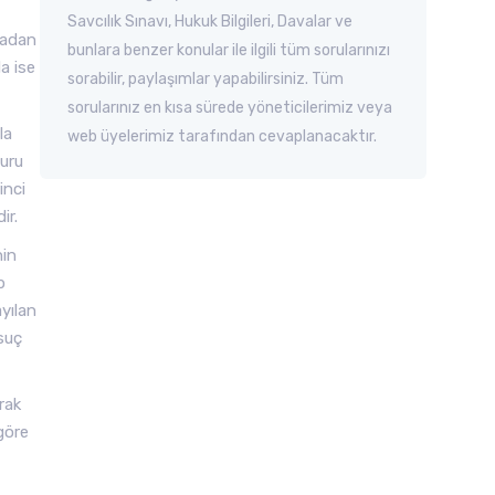
Savcılık Sınavı, Hukuk Bilgileri, Davalar ve
kadan
bunlara benzer konular ile ilgili tüm sorularınızı
a ise
sorabilir, paylaşımlar yapabilirsiniz. Tüm
sorularınız en kısa sürede yöneticilerimiz veya
la
web üyelerimiz tarafından cevaplanacaktır.
duru
inci
ir.
nin
p
yılan
suç
rak
göre