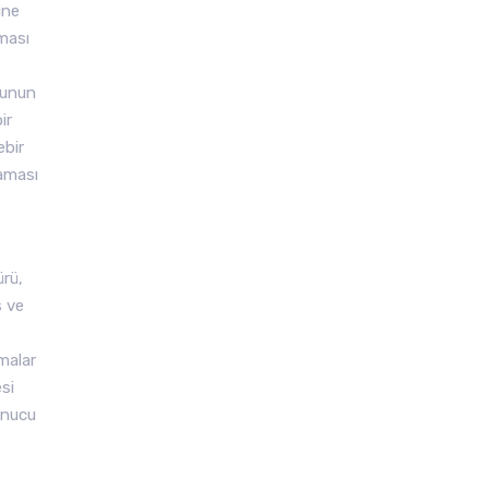
ine
lması
cunun
ir
ebir
maması
ürü,
s ve
malar
esi
sonucu