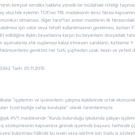
leminin bireysel sendika hakkına yönelik bir müdahale niteliği taşımas
nmiş olsa bile eylemin TCK’nın 118. maddesinin ikinci fıkrası kapsamı
n mümkün olmaması, diğer taraftan anılan maddenin ilk fıkrasındaki
bilmesi için cebir veya tehdit kullanılmasının gerekmesi, katılan Y.
dit edildiğine ilişkin beyanlarına karşın bu beyanların dosyadaki tanı
üm aşamalarda atılı suçlamayı kabul etmeyen sanıkların, katılanlar Y.
ahkûmiyetlerini gerektirir her türlü şüpheden uzak, kesin ve yeterli de
362 Tarih: 05.11.2015
alar “işçilerinin ve işverenlerin çalışma ilişkilerinde ortak ekonomi
lan tüzel kişiliğe sahip kuruluşlar” olarak tanımlanmıştır.
işik 41/1. maddesinde “Kurulu bulunduğu işkolunda çalışan işçileri
lu iş sözleşmesinin kapsamına girecek işyerinde başvuru tarihinde ç
i üyesi bulunması hâlinde bu işyeri veya işletme için toplu iş sözleş