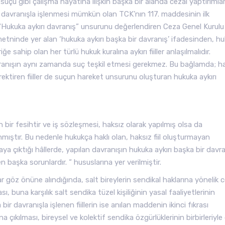
suçu gibi çalışma hayatına ilişkin başka bir alanda cezai yaptırımla
ir davranışla işlenmesi mümkün olan TCK’nın 117. maddesinin ilk
a “Hukuka aykırı davranış” unsurunu değerlendiren Ceza Genel Kurulu
 metninde yer alan ‘hukuka aykırı başka bir davranış’ ifadesinden, h
 sahip olan her türlü hukuk kuralına aykırı fiiller anlaşılmalıdır.
vranışın aynı zamanda suç teşkil etmesi gerekmez. Bu bağlamda; h
m gerektiren fiiller de suçun hareket unsurunu oluşturan hukuka aykırı
bir fesihtir ve iş sözleşmesi, haksız olarak yapılmış olsa da
nmıştır. Bu nedenle hukukça haklı olan, haksız fiil oluşturmayan
a çıktığı hâllerde, yapılan davranışın hukuka aykırı başka bir davr
 başka sorunlardır. “ hususlarına yer verilmiştir.
 göz önüne alındığında, salt bireylerin sendikal haklarına yönelik c
, buna karşılık salt sendika tüzel kişiliğinin yasal faaliyetlerinin
r davranışla işlenen fiillerin ise anılan maddenin ikinci fıkrası
ıkılması, bireysel ve kolektif sendika özgürlüklerinin birbirleriyle