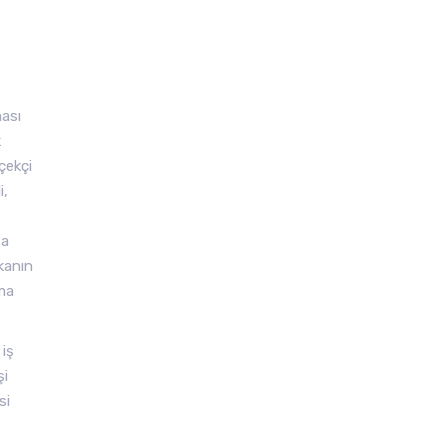
ması
k
çekçi
i,
ğa
kanın
ama
 iş
şi
si