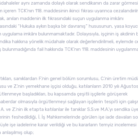
müdahaleler aynı zamanda dolaylı olarak sendikanın da zarar görmes
m içeren TCK’nın 118. maddesinin ikinci fıkrası uyarınca cezalandırı
, anılan maddenin ilk fıkrasındaki suçun uygulanma imkânı
ıkrasındaki “Hukuka aykırı başka bir davranış” hususunun, yasa koyu
n uygulama imkânı bulunmamaktadır. Dolayısıyla, işçinin iş akdinin b
ndika hakkına yönelik müdahale olarak değerlendirilmeli, eylemde c
nış bulunmadığında fail hakkında TCK’nın 118. maddesinin uygulan
lıştıkları, sanıklardan F.’nin genel bölüm sorumlusu, C.’nin üretim müd
u ve Z.’nin yemekhane işçisi olduğu, katılanların 2010 yılı Ağusto
ütlenmeye başladıkları, bu kapsamda çeşitli işçilerle görüşerek
aberdar olmasıyla örgütlenmeyi sağlayan işçilerin tespiti için çalış
. ve Z.’nin ilk etapta katılanlar ile tanıklar S.S.ve M.A.’yı sendika üy
kitlerinin feshedildiği, İ. İş Mahkemelerinde görülen işe iade davaları 
lüyle işe iadelerine karar verildiği ve bu kararların temyiz incelemesi
anlaşılmış olup;