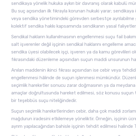
sendikaya yönelik hukuka aykırı bir davranış olarak kabulü mü
Bu suç açısından ilk fıkrayla korunan hukuki yarar; sendikaya
veya sendika yönetimindeki görevden serbestçe ayrılabilme gibi
kolektif sendika hakkı kapsamında sendikanın yasal faliyetle
Sendikal hakların kullanılmasının engellenmesi suçu fail bakımı
salt işverenler değil işçinin sendikal haklarını engelleme amac
sendika üyesi olabilecek işçi, işveren ya da kamu görevlileri o
fıkrasındaki düzenleme açısından suçun maddi unsurunun harek
Anılan maddenin ikinci fıkrası açısından ise cebir veya tehdidi
engellenmesi hâlinde de suçun işlenmesi mümkündür. Düzenle
seçimlik hareketler sonucu zarar doğmasının ya da meydana
amaçlar doğrultusunda hareket edilmesi, söz konusu suçun tam
bir teşebbüs suçu niteliğindedir.
Suçun seçimlik hareketlerinden cebir, daha çok maddi zorlamay
mağdurun iradesini etkilemeye yöneliktir. Örneğin, işçinin üc
ayrım yapılacağından bahisle işçinin tehdit edilmesi halinde T