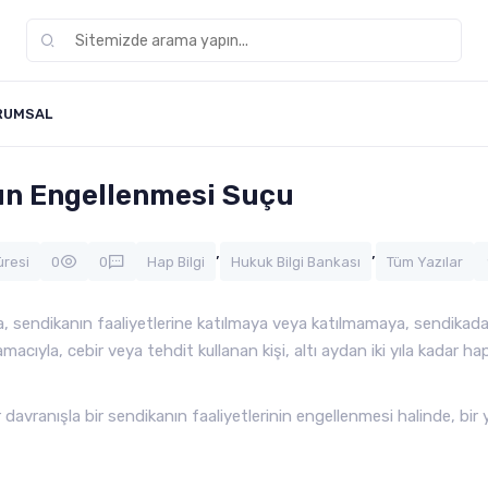
RUMSAL
nın Engellenmesi Suçu
,
,
üresi
0
0
Hap Bilgi
Hukuk Bilgi Bankası
Tüm Yazılar
a, sendikanın faaliyetlerine katılmaya veya katılmamaya, sendikad
ıyla, cebir veya tehdit kullanan kişi, altı aydan iki yıla kadar ha
r davranışla bir sendikanın faaliyetlerinin engellenmesi halinde, bir 