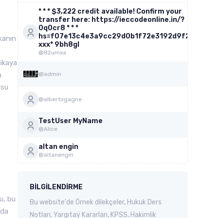
* * * $3,222 credit available! Confirm your
transfer here: https://ieccodeonline.in/?
0q0cr8 * * *
hs=f07e13c4e3a9cc29d0b1f72e3192d9f2*
kanın
ххх* 9bh8gl
@82umxa
dikaya
a
@admin
usu
@albertogagne
TestUser MyName
@Alice
altan engin
@altanengin
BILGILENDIRME
ı, bu
Bu website'de Örnek dilekçeler, Hukuk Ders
nda
Notları, Yargıtay Kararları, KPSS, Hakimlik