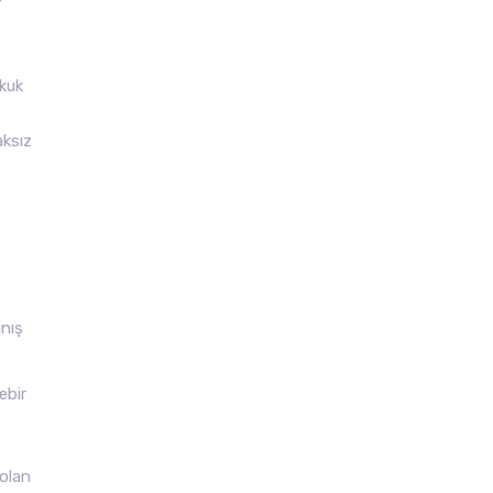
r
ukuk
aksız
anış
ebir
 olan