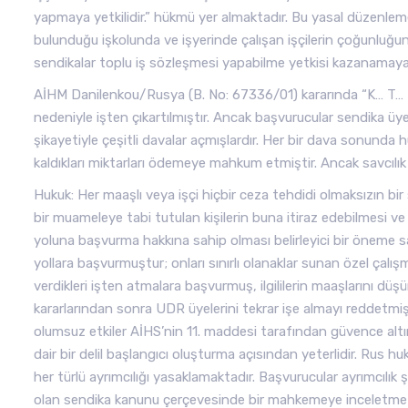
yapmaya yetkilidir.” hükmü yer almaktadır. Bu yasal düzenlem
bulunduğu işkolunda ve işyerinde çalışan işçilerin çoğunlu
sendikalar toplu iş sözleşmesi yapabilme yetkisi kazanamaya
AİHM Danilenkou/Rusya (B. No: 67336/01) kararında “K… T… L… is
nedeniyle işten çıkartılmıştır. Ancak başvurucular sendika ü
şikayetiyle çeşitli davalar açmışlardır. Her bir dava sonunda 
kaldıkları miktarları ödemeye mahkum etmiştir. Ancak savcılık
Hukuk: Her maaşlı veya işçi hiçbir ceza tehdidi olmaksızın b
bir muameleye tabi tutulan kişilerin buna itiraz edebilmesi v
yoluna başvurma hakkına sahip olması belirleyici bir öneme sahip
yollara başvurmuştur; onları sınırlı olanaklar sunan özel çal
verdikleri işten atmalara başvurmuş, ilgililerin maaşlarını dü
kararlarından sonra UDR üyelerini tekrar işe almayı reddetmiş
olumsuz etkiler AİHS’nin 11. maddesi tarafından güvence altı
dair bir delil başlangıcı oluşturma açısından yeterlidir. Rus 
her türlü ayrımcılığı yasaklamaktadır. Başvurucular ayrımcılık
olan sendika kanunu çerçevesinde bir mahkemeye inceletme hak