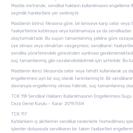
Madde metninde, sendikal hakların kullanılmasını engelleme fi
seçimlik hareketlere yer verilmiştir.
Maddenin birinci fıkrasına göre, bir kimseye karşı cebir veya
faaliyetlerine katılmaya veya katılmamaya ya da sendikadan
oluşturmaktadır. Bu suçun tamamlanmış şekline göre cezaya h
üye olması veya olmaktan vazgeçmesi, sendikanın faaliyetle
sendika yönetimindeki görevinden ayrılması gerekmemektedir. 
suç tamamlanmış gibi cezalandırılabilmek için yeterlidir. Bu 
Maddenin ikinci fıkrasında cebir veya tehdit kullanılarak ya da
engellenmesi ayrı bir suç olarak tanımlanmıştır. Bir sendikanın
davranışla engellenmiş olması hâlinde, suç tamamlanmış olur
TCK 118 Sendikal Hakların Kullanılmasının Engellenmesi Suçu Y
Ceza Genel Kurulu – Karar: 2019/554
TCK 117
Katılanların iş akitlerinin sendikal nedenlerle feshedilmesi iş
işlemler dolayısıyla sendikanın bir takım faaliyetleri engelle