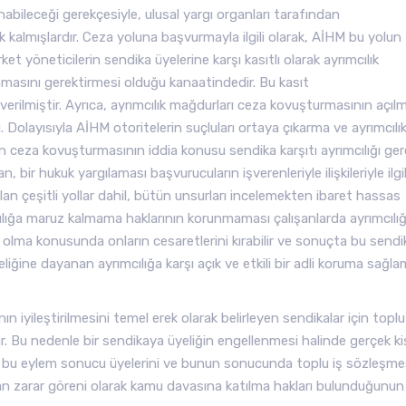
abileceği gerekçesiyle, ulusal yargı organları tarafından
kalmışlardır. Ceza yoluna başvurmayla ilgili olarak, AİHM bu yolun
t yöneticilerin sendika üyelerine karşı kasıtlı olarak ayrımcılık
anmasını gerektirmesi olduğu kanaatindedir. Bu kasıt
ilmiştir. Ayrıca, ayrımcılık mağdurları ceza kovuşturmasının açıl
 Dolayısıyla AİHM otoritelerin suçluları ortaya çıkarma ve ayrımcılı
an ceza kovuşturmasının iddia konusu sendika karşıtı ayrımcılığı ger
bir hukuk yargılaması başvurucuların işverenleriyle ilişkileriyle ilgil
lan çeşitli yollar dahil, bütün unsurları incelemekten ibaret hassas
mcılığa maruz kalmama haklarının korunmaması çalışanlarda ayrımcılı
 olma konusunda onların cesaretlerini kırabilir ve sonuçta bu sendi
liğine dayanan ayrımcılığa karşı açık ve etkili bir adli koruma sağl
n iyileştirilmesini temel erek olarak belirleyen sendikalar için toplu
 Bu nedenle bir sendikaya üyeliğin engellenmesi halinde gerçek ki
a bu eylem sonucu üyelerini ve bunun sonucunda toplu iş sözleşme
an zarar göreni olarak kamu davasına katılma hakları bulunduğunun