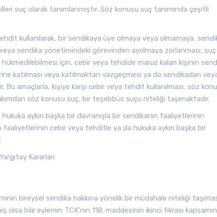
illeri suç olarak tanımlanmıştır. Söz konusu suç tanımında çeşitli
 tehdit kullanılarak, bir sendikaya üye olmaya veya olmamaya, sendi
 veya sendika yönetimindeki görevinden ayrılmaya zorlanması, suç
ükmedilebilmesi için, cebir veya tehdide maruz kalan kişinin sen
rine katılması veya katılmaktan vazgeçmesi ya da sendikadan vey
Bu amaçlarla, kişiye karşı cebir veya tehdit kullanılması, söz kon
bakımdan söz konusu suç, bir teşebbüs suçu niteliği taşımaktadır.
 hukuka aykırı başka bir davranışla bir sendikanın faaliyetlerinin
 faaliyetlerinin cebir veya tehditle ya da hukuka aykırı başka bir
.
argıtay Kararları
leminin bireysel sendika hakkına yönelik bir müdahale niteliği taşımas
nmiş olsa bile eylemin TCK’nın 118. maddesinin ikinci fıkrası kapsamı