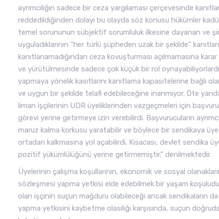
ayrımcılığın sadece bir ceza yargılaması çerçevesinde kanıtlan
reddedildiğinden dolayı bu olayda söz konusu hükümler kadük 
temel sorununun sübjektif sorumluluk ilkesine dayanan ve şirke
uyguladıklarının “her türlü şüpheden uzak bir şekilde” kanıtl
kanıtlanamadığından ceza kovuşturması açılmamasına karar ver
ve yürütülmesinde sadece çok küçük bir rol oynayabiliyorlardı.
yapmaya yönelik kasıtlarını kanıtlama kapasitelerine bağlı ol
ve uygun bir şekilde telafi edebileceğine inanmıyor. Öte yandan, 
liman işçilerinin UDR üyeliklerinden vazgeçmeleri için başvuru
görevi yerine getirmeye izin verebilirdi. Başvurucuların ayrı
maruz kalma korkusu yaratabilir ve böylece bir sendikaya üye
ortadan kalkmasına yol açabilirdi. Kısacası, devlet sendika üye
pozitif yükümlülüğünü yerine getirmemiştir.” denilmektedir.
Üyelerinin çalışma koşullarının, ekonomik ve sosyal olanaklarını
sözleşmesi yapma yetkisi elde edebilmek bir yaşam koşuludur.
olan işçinin suçun mağduru olabileceği ancak sendikaların d
yapma yetkisini kaybetme olasılığı karşısında, suçun doğrud