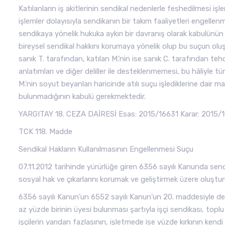
Katılanların iş akitlerinin sendikal nedenlerle feshedilmesi iş
işlemler dolayısıyla sendikanın bir takım faaliyetleri engelle
sendikaya yönelik hukuka aykırı bir davranış olarak kabulünü
bireysel sendikal hakkını korumaya yönelik olup bu suçun oluşa
sanık T. tarafından, katılan M.’nin ise sanık C. tarafından teh
anlatımları ve diğer deliller ile desteklenmemesi, bu hâliyle t
M.’nin soyut beyanları haricinde atılı suçu işlediklerine dair m
bulunmadığının kabulü gerekmektedir.
YARGITAY 18. CEZA DAİRESİ Esas: 2015/16631 Karar: 2015/10
TCK 118. Madde
Sendikal Hakların Kullanılmasının Engellenmesi Suçu
07.11.2012 tarihinde yürürlüğe giren 6356 sayılı Kanunda sendik
sosyal hak ve çıkarlarını korumak ve geliştirmek üzere oluşturu
6356 sayılı Kanun’un 6552 sayılı Kanun’un 20. maddesiyle değ
az yüzde birinin üyesi bulunması şartıyla işçi sendikası, top
işçilerin yarıdan fazlasının, işletmede ise yüzde kırkının kend