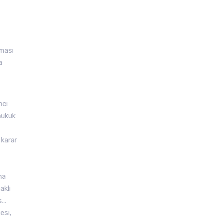
lması
a
mcı
hukuk
 karar
na
aklı
s…
esi,