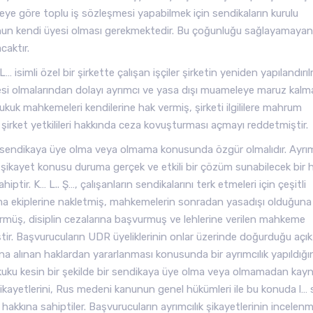
eye göre toplu iş sözleşmesi yapabilmek için sendikaların kurulu
ğunun kendi üyesi olması gerekmektedir. Bu çoğunluğu sağlayamayan
caktır.
imli özel bir şirkette çalışan işçiler şirketin yeniden yapılandırı
yesi olmalarından dolayı ayrımcı ve yasa dışı muameleye maruz kalm
hukuk mahkemeleri kendilerine hak vermiş, şirketi ilgililere mahrum
 şirket yetkilileri hakkında ceza kovuşturması açmayı reddetmiştir.
ir sendikaya üye olma veya olmama konusunda özgür olmalıdır. Ayrı
e şikayet konusu duruma gerçek ve etkili bir çözüm sunabilecek bir 
tir. K… L.. Ş…, çalışanların sendikalarını terk etmeleri için çeşitli
ışma ekiplerine nakletmiş, mahkemelerin sonradan yasadışı olduğuna
şürmüş, disiplin cezalarına başvurmuş ve lehlerine verilen mahkeme
tir. Başvurucuların UDR üyeliklerinin onlar üzerinde doğurduğu açık
na alınan haklardan yararlanması konusunda bir ayrımcılık yapıldığı
hukuku kesin bir şekilde bir sendikaya üye olma veya olmamadan kayn
 şikayetlerini, Rus medeni kanunun genel hükümleri ile bu konuda l… 
kına sahiptiler. Başvurucuların ayrımcılık şikayetlerinin incelenm