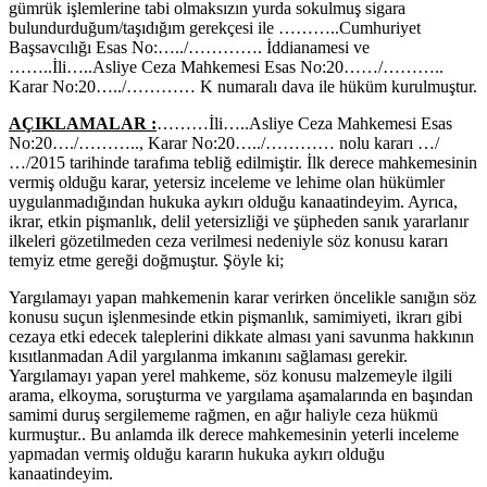
gümrük işlemlerine tabi olmaksızın yurda sokulmuş sigara
bulundurduğum/taşıdığım gerekçesi ile ………..Cumhuriyet
Başsavcılığı Esas No:…../…………. İddianamesi ve
……..İli…..Asliye Ceza Mahkemesi Esas No:20……/………..
Karar No:20…../………… K numaralı dava ile hüküm kurulmuştur.
AÇIKLAMALAR :
………İli…..Asliye Ceza Mahkemesi Esas
No:20…./……….., Karar No:20…../………… nolu kararı …/
…/2015 tarihinde tarafıma tebliğ edilmiştir. İlk derece mahkemesinin
vermiş olduğu karar, yetersiz inceleme ve lehime olan hükümler
uygulanmadığından hukuka aykırı olduğu kanaatindeyim. Ayrıca,
ikrar, etkin pişmanlık, delil yetersizliği ve şüpheden sanık yararlanır
ilkeleri gözetilmeden ceza verilmesi nedeniyle söz konusu kararı
temyiz etme gereği doğmuştur. Şöyle ki;
Yargılamayı yapan mahkemenin karar verirken öncelikle sanığın söz
konusu suçun işlenmesinde etkin pişmanlık, samimiyeti, ikrarı gibi
cezaya etki edecek taleplerini dikkate alması yani savunma hakkının
kısıtlanmadan Adil yargılanma imkanını sağlaması gerekir.
Yargılamayı yapan yerel mahkeme, söz konusu malzemeyle ilgili
arama, elkoyma, soruşturma ve yargılama aşamalarında en başından
samimi duruş sergilememe rağmen, en ağır haliyle ceza hükmü
kurmuştur.. Bu anlamda ilk derece mahkemesinin yeterli inceleme
yapmadan vermiş olduğu kararın hukuka aykırı olduğu
kanaatindeyim.