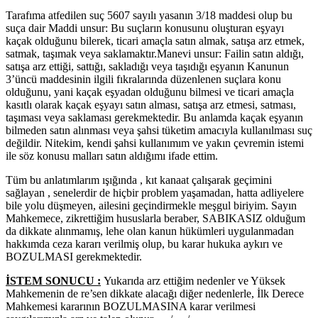
Tarafıma atfedilen suç 5607 sayılı yasanın 3/18 maddesi olup bu
suça dair Maddi unsur: Bu suçların konusunu oluşturan eşyayı
kaçak olduğunu bilerek, ticari amaçla satın almak, satışa arz etmek,
satmak, taşımak veya saklamaktır.Manevi unsur: Failin satın aldığı,
satışa arz ettiği, sattığı, sakladığı veya taşıdığı eşyanın Kanunun
3’üncü maddesinin ilgili fıkralarında düzenlenen suçlara konu
olduğunu, yani kaçak eşyadan olduğunu bilmesi ve ticari amaçla
kasıtlı olarak kaçak eşyayı satın alması, satışa arz etmesi, satması,
taşıması veya saklaması gerekmektedir. Bu anlamda kaçak eşyanın
bilmeden satın alınması veya şahsi tüketim amacıyla kullanılması suç
değildir. Nitekim, kendi şahsi kullanımım ve yakın çevremin istemi
ile söz konusu malları satın aldığımı ifade ettim.
Tüm bu anlatımlarım ışığında , kıt kanaat çalışarak geçimini
sağlayan , senelerdir de hiçbir problem yaşamadan, hatta adliyelere
bile yolu düşmeyen, ailesini geçindirmekle meşgul biriyim. Sayın
Mahkemece, zikrettiğim hususlarla beraber, SABIKASIZ olduğum
da dikkate alınmamış, lehe olan kanun hükümleri uygulanmadan
hakkımda ceza kararı verilmiş olup, bu karar hukuka aykırı ve
BOZULMASI gerekmektedir.
İSTEM SONUCU :
Yukarıda arz ettiğim nedenler ve Yüksek
Mahkemenin de re’sen dikkate alacağı diğer nedenlerle, İlk Derece
Mahkemesi kararının BOZULMASINA karar verilmesi