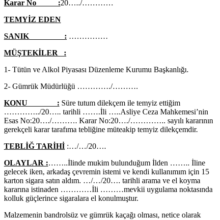
Karar No :
20…../…………
TEMYİZ EDEN
SANIK :
……………
MÜŞTEKİLER :
1- Tütün ve Alkol Piyasası Düzenleme Kurumu Başkanlığı.
2- Gümrük Müdürlüğü …………./……….
KONU :
Süre tutum dilekçem ile temyiz ettiğim
…………../20….. tarihli …….İli …..Asliye Ceza Mahkemesi’nin
Esas No:20…./………. Karar No:20…./………….. sayılı kararının
gerekçeli karar tarafıma tebliğine müteakip temyiz dilekçemdir.
TEBLİĞ TARİHİ
:…/…/20….
OLAYLAR :
……..İlinde mukim bulunduğum İlden …….. İline
gelecek iken, arkadaş çevremin istemi ve kendi kullanımım için 15
karton sigara satın aldım. …/…/20…. tarihli arama ve el koyma
kararına istinaden …………İli ………mevkii uygulama noktasında
kolluk güçlerince sigaralara el konulmuştur.
Malzemenin bandrolsüz ve gümrük kaçağı olması, netice olarak