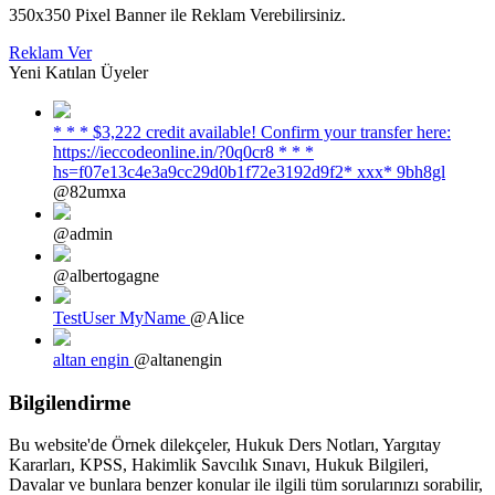
350x350 Pixel Banner ile Reklam Verebilirsiniz.
Reklam Ver
Yeni Katılan Üyeler
* * * $3,222 credit available! Confirm your transfer here:
https://ieccodeonline.in/?0q0cr8 * * *
hs=f07e13c4e3a9cc29d0b1f72e3192d9f2* ххх* 9bh8gl
@82umxa
@admin
@albertogagne
TestUser MyName
@Alice
altan engin
@altanengin
Bilgilendirme
Bu website'de Örnek dilekçeler, Hukuk Ders Notları, Yargıtay
Kararları, KPSS, Hakimlik Savcılık Sınavı, Hukuk Bilgileri,
Davalar ve bunlara benzer konular ile ilgili tüm sorularınızı sorabilir,