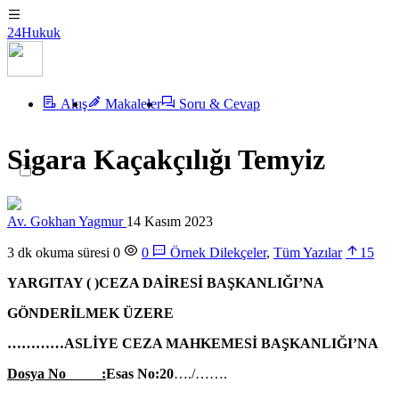
24Hukuk
Akış
Makaleler
Soru & Cevap
Sigara Kaçakçılığı Temyiz
Av. Gokhan Yagmur
14 Kasım 2023
3 dk okuma süresi
0
0
Örnek Dilekçeler
,
Tüm Yazılar
15
YARGITAY ( )CEZA DAİRESİ BAŞKANLIĞI’NA
GÖNDERİLMEK ÜZERE
…………ASLİYE CEZA MAHKEMESİ BAŞKANLIĞI’NA
Dosya No :
Esas No:20
…./…….