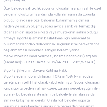
çıktığı olayda;
Özel belgede sahtecilik suçunun oluşabilmesi için sahte özel
belgenin oluşturulması dışında kullanılmasının da zorunlu
olduğu, olayda ise özel belgenin kullanılmamış olması
nedeniyle suçun oluşmayacağı ayrıca sanık ve temyiz dışı
diğer sanığın sigorta şirketi veya müştekinin sahibi olduğu
firmaya sigorta işleminin başlatılması için müracaatta
bulunmadıklarından dolandırıcılık suçunun icrai hareketlerine
başlanmaması nedeniyle sanığın beraati yerine
mahkumiyetine karar verilmesi, bozma nedenidir (Yargıtay
(Kapatılan)15. Ceza Dairesi 2019/14631 E. , 2021/6774 K.).
Sigorta Şirketinin Davaya Katılma Hakkı
Sigorta edenin dolandırılması, TCK’nin 158/1-k maddesi
gereğince nitelikli hâl olarak kabul edilmiştir. Suçun oluşması
için, sigorta bedelini almak üzere, zararın gerçekleştiğini ileri
sürerek bu bedeli sahte işlem ve belgelerle almaları ya da
almaya kalkışmaları gerekir. Olayla ilgili belgeler sigorta
kurumuna sunulmadıkça suçun icra hareketleri başlamaz.