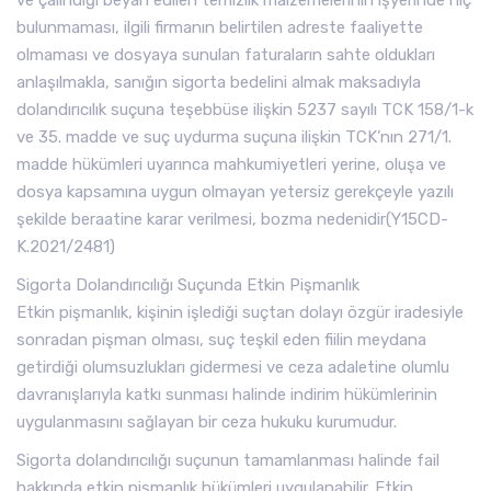
ve çalındığı beyan edilen temizlik malzemelerinin işyerinde hiç
bulunmaması, ilgili firmanın belirtilen adreste faaliyette
olmaması ve dosyaya sunulan faturaların sahte oldukları
anlaşılmakla, sanığın sigorta bedelini almak maksadıyla
dolandırıcılık suçuna teşebbüse ilişkin 5237 sayılı TCK 158/1-k
ve 35. madde ve suç uydurma suçuna ilişkin TCK’nın 271/1.
madde hükümleri uyarınca mahkumiyetleri yerine, oluşa ve
dosya kapsamına uygun olmayan yetersiz gerekçeyle yazılı
şekilde beraatine karar verilmesi, bozma nedenidir(Y15CD-
K.2021/2481)
Sigorta Dolandırıcılığı Suçunda Etkin Pişmanlık
Etkin pişmanlık, kişinin işlediği suçtan dolayı özgür iradesiyle
sonradan pişman olması, suç teşkil eden fiilin meydana
getirdiği olumsuzlukları gidermesi ve ceza adaletine olumlu
davranışlarıyla katkı sunması halinde indirim hükümlerinin
uygulanmasını sağlayan bir ceza hukuku kurumudur.
Sigorta dolandırıcılığı suçunun tamamlanması halinde fail
hakkında etkin pişmanlık hükümleri uygulanabilir. Etkin