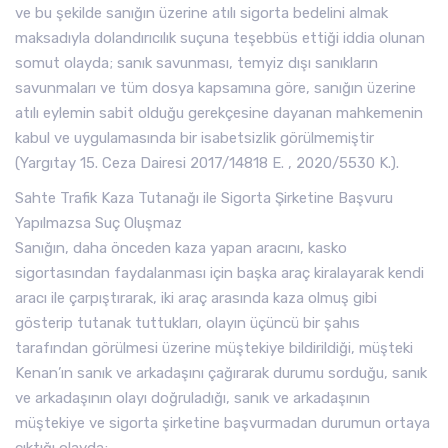
ve bu şekilde sanığın üzerine atılı sigorta bedelini almak
maksadıyla dolandırıcılık suçuna teşebbüs ettiği iddia olunan
somut olayda; sanık savunması, temyiz dışı sanıkların
savunmaları ve tüm dosya kapsamına göre, sanığın üzerine
atılı eylemin sabit olduğu gerekçesine dayanan mahkemenin
kabul ve uygulamasında bir isabetsizlik görülmemiştir
(Yargıtay 15. Ceza Dairesi 2017/14818 E. , 2020/5530 K.).
Sahte Trafik Kaza Tutanağı ile Sigorta Şirketine Başvuru
Yapılmazsa Suç Oluşmaz
Sanığın, daha önceden kaza yapan aracını, kasko
sigortasından faydalanması için başka araç kiralayarak kendi
aracı ile çarpıştırarak, iki araç arasında kaza olmuş gibi
gösterip tutanak tuttukları, olayın üçüncü bir şahıs
tarafından görülmesi üzerine müştekiye bildirildiği, müşteki
Kenan’ın sanık ve arkadaşını çağırarak durumu sorduğu, sanık
ve arkadaşının olayı doğruladığı, sanık ve arkadaşının
müştekiye ve sigorta şirketine başvurmadan durumun ortaya