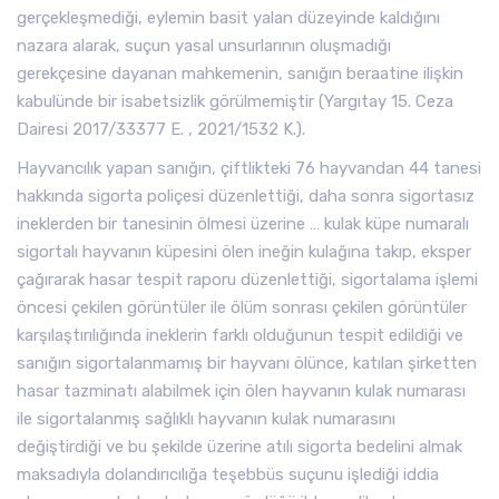
gerçekleşmediği, eylemin basit yalan düzeyinde kaldığını
nazara alarak, suçun yasal unsurlarının oluşmadığı
gerekçesine dayanan mahkemenin, sanığın beraatine ilişkin
kabulünde bir isabetsizlik görülmemiştir (Yargıtay 15. Ceza
Dairesi 2017/33377 E. , 2021/1532 K.).
Hayvancılık yapan sanığın, çiftlikteki 76 hayvandan 44 tanesi
hakkında sigorta poliçesi düzenlettiği, daha sonra sigortasız
ineklerden bir tanesinin ölmesi üzerine … kulak küpe numaralı
sigortalı hayvanın küpesini ölen ineğin kulağına takıp, eksper
çağırarak hasar tespit raporu düzenlettiği, sigortalama işlemi
öncesi çekilen görüntüler ile ölüm sonrası çekilen görüntüler
karşılaştırılığında ineklerin farklı olduğunun tespit edildiği ve
sanığın sigortalanmamış bir hayvanı ölünce, katılan şirketten
hasar tazminatı alabilmek için ölen hayvanın kulak numarası
ile sigortalanmış sağlıklı hayvanın kulak numarasını
değiştirdiği ve bu şekilde üzerine atılı sigorta bedelini almak
maksadıyla dolandırıcılığa teşebbüs suçunu işlediği iddia