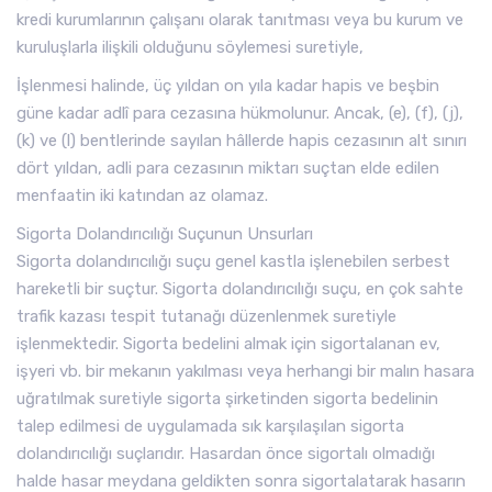
kredi kurumlarının çalışanı olarak tanıtması veya bu kurum ve
kuruluşlarla ilişkili olduğunu söylemesi suretiyle,
İşlenmesi halinde, üç yıldan on yıla kadar hapis ve beşbin
güne kadar adlî para cezasına hükmolunur. Ancak, (e), (f), (j),
(k) ve (l) bentlerinde sayılan hâllerde hapis cezasının alt sınırı
dört yıldan, adli para cezasının miktarı suçtan elde edilen
menfaatin iki katından az olamaz.
Sigorta Dolandırıcılığı Suçunun Unsurları
Sigorta dolandırıcılığı suçu genel kastla işlenebilen serbest
hareketli bir suçtur. Sigorta dolandırıcılığı suçu, en çok sahte
trafik kazası tespit tutanağı düzenlenmek suretiyle
işlenmektedir. Sigorta bedelini almak için sigortalanan ev,
işyeri vb. bir mekanın yakılması veya herhangi bir malın hasara
uğratılmak suretiyle sigorta şirketinden sigorta bedelinin
talep edilmesi de uygulamada sık karşılaşılan sigorta
dolandırıcılığı suçlarıdır. Hasardan önce sigortalı olmadığı
halde hasar meydana geldikten sonra sigortalatarak hasarın