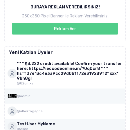
BURAYA REKLAM VEREBILIRSINIZ!
350x350 Pixel Banner ile Reklam Verebilirsiniz.
Reklam Ver
Yeni Katılan Üyeler
* * * $3,222 credit available! Confirm your transfer
here: https://ieccodeonline.in/?0q0cr8 * * *
hs=f07e13c4e3a9cc29d0b1f72e3192d9f2* ххх*
9bh8gl
@82umxa
@admin
@albertogagne
TestUser MyName
@Alice