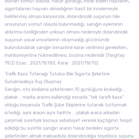
olunan somut olayda; hasar gördüğü ihbar edilen hayvanın,
sigortalanan hayvan olmadığının basit bir incelemeyle
belirlenmiş olması karşısında, dolandırıcılık suçunun hile
unsurunun somut olayda bulunmadığı, sanığın eyleminin
aldatma özelliğinden yoksun olması nedeniyle dolandırıcılık
suçunun yasal unsurlarının oluşmadığı gözönünde
bulundurularak sanığın beraatine karar verilmesi gerekirken,
mahkumiyetine hükmedilmesi, bozma nedenidir (Yargıtay
11CD Esas : 2021/15783, Karar : 2021/11670).
Trafik Kaza Tutanağı Tutulsa Bile Sigorta Şirketine
Sunulmadıkça Suç Oluşmaz
Sanığın, oto kiralama şirketinden 10 günlüğüne kiraladığı …
plakalı … marka aracını kullandığı esnada “tek taraflı kaza”
olduğu beyanıyla Trafik Şube Ekiplerine tutanak tutturmak
istediği, aynı aracın aynı tarihte … plakalı araca arkadan
çarpmak suretiyle kazaya sebebiyet vererek kaçtığının tespit
edildiği bu suretle sanığın aracın hasar bedelini sigorta
şirketinden almak maksadıyla dolandırıcılığa teşebbüs suçunu