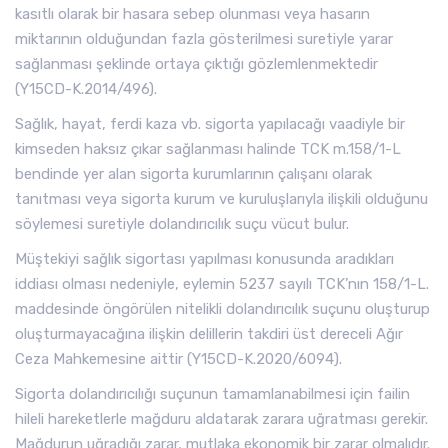
kasıtlı olarak bir hasara sebep olunması veya hasarın
miktarının olduğundan fazla gösterilmesi suretiyle yarar
sağlanması şeklinde ortaya çıktığı gözlemlenmektedir
(Y15CD-K.2014/496).
Sağlık, hayat, ferdi kaza vb. sigorta yapılacağı vaadiyle bir
kimseden haksız çıkar sağlanması halinde TCK m.158/1-L
bendinde yer alan sigorta kurumlarının çalışanı olarak
tanıtması veya sigorta kurum ve kuruluşlarıyla ilişkili olduğunu
söylemesi suretiyle dolandırıcılık suçu vücut bulur.
Müştekiyi sağlık sigortası yapılması konusunda aradıkları
iddiası olması nedeniyle, eylemin 5237 sayılı TCK’nın 158/1-L.
maddesinde öngörülen nitelikli dolandırıcılık suçunu oluşturup
oluşturmayacağına ilişkin delillerin takdiri üst dereceli Ağır
Ceza Mahkemesine aittir (Y15CD-K.2020/6094).
Sigorta dolandırıcılığı suçunun tamamlanabilmesi için failin
hileli hareketlerle mağduru aldatarak zarara uğratması gerekir.
Mağdurun uğradığı zarar, mutlaka ekonomik bir zarar olmalıdır.