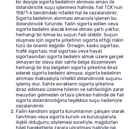
bir deyişle sigorta bedelinin alınması amacı ile
dolandırıcılık suçu işlenmesi halinde, fail TCK’nun
158/1-k bendindeki nitelikli hal ile cezalandırılır.
Sigorta bedelinin alıınması amacıyla işlenen bu
dolandırıcılık türünde, failin sigorta edilen veya
sigorta bedelini alacak kimse olması şartı yoktur,
herhangi bir kimse bu suçun faili olabilir. Suçun
oluşması için sigorta şirketinin sigorta ettiği riskin
türü de önemli değildir. Örneğin, kasko sigortası,
trafik sigortası, mal sigortası veya hayat
sigortasından sigorta bedelini almak üzere gerçek
olmayan bir olaya dair sahte belge düzenleyen
herhangi bir kişi belgeleri sigorta şirketine ibraz
ederek sigorta bedelini almışsa, sigorta bedelinin
alınması maksadıyla nitelikli dolandırıcılık suçunu
işlemiş olur. Sahte evrakların sigorta şirketine
ibraz edilmesi üzerine hilenin ve sahteciliğin zarar
meuydan gelmeden ortaya çıkması halinde de fail
sigorta dolandırıcılığına teşebbüs suçu nedeniyle
cezalandırılır.
Failin kendisini sigorta kurumlarının çalışanı olarak
tanıtması veya sigorta kurum ve kuruluşlarıyla
ilişkili olduğunu söylemesi suretiyle, mağdurları
hileli hareketlerle zarara uğratması halinde ise,