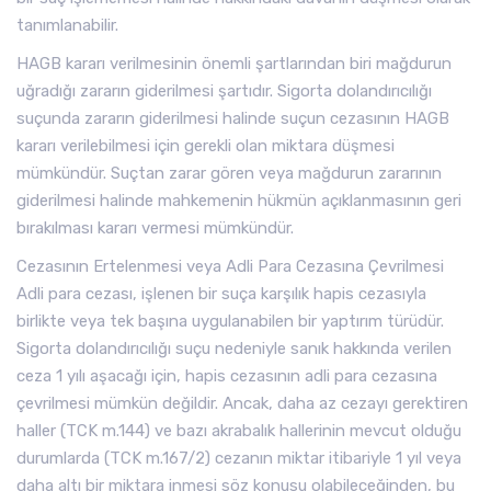
tanımlanabilir.
HAGB kararı verilmesinin önemli şartlarından biri mağdurun
uğradığı zararın giderilmesi şartıdır. Sigorta dolandırıcılığı
suçunda zararın giderilmesi halinde suçun cezasının HAGB
kararı verilebilmesi için gerekli olan miktara düşmesi
mümkündür. Suçtan zarar gören veya mağdurun zararının
giderilmesi halinde mahkemenin hükmün açıklanmasının geri
bırakılması kararı vermesi mümkündür.
Cezasının Ertelenmesi veya Adli Para Cezasına Çevrilmesi
Adli para cezası, işlenen bir suça karşılık hapis cezasıyla
birlikte veya tek başına uygulanabilen bir yaptırım türüdür.
Sigorta dolandırıcılığı suçu nedeniyle sanık hakkında verilen
ceza 1 yılı aşacağı için, hapis cezasının adli para cezasına
çevrilmesi mümkün değildir. Ancak, daha az cezayı gerektiren
haller (TCK m.144) ve bazı akrabalık hallerinin mevcut olduğu
durumlarda (TCK m.167/2) cezanın miktar itibariyle 1 yıl veya
daha altı bir miktara inmesi söz konusu olabileceğinden, bu