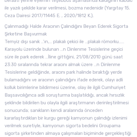
beraati yerine eylemin teşebbüs aşamasında kaldığının kabulü
ile yazılı şekilde karar verilmesi, bozma nedenidir (Yargıtay 15.
Ceza Dairesi 2017/11445 E. , 2020/1812 K.).
Çalınmadığı Halde Aracının Çalındığını Beyan Ederek Sigorta
Şirketine Başvurmak
Temyiz dışı sanık …‘ın,… plakalı çekici ile …plakalı römorku……
Karayolu üzerinde bulunan …n Dinlenme Tesislerine geçici
süre ile park ederek …İline gittiğini, 21/08/2010 günü saat
23:30 sıralarında tekrar aracını almak üzere …n Dinlenme
Tesislerine geldiğinde, aracını park halinde bıraktığı yerde
bulamadığını ve aracının çalındığını ifade ederek, olayı adli
kolluk birimlerine bildirmesi üzerine, olay ile ilgili Cumhuriyet
Başsavcılığınca adli soruşturma başlatıldığı, ancak hırsızlık
şeklinde bildirilen bu olayla ilgili araştırmanın derinleştirilmesi
sonucunda; sanıkların kendi aralarında önceden
kararlaştırdıkları bir kurgu gereği kamyonun çalındığı izlenimi
verilmek suretiyle, kamyonun sigorta bedelini Groupama
sigorta şirketinden almaya çalışmaları biçiminde gerçekleştiği