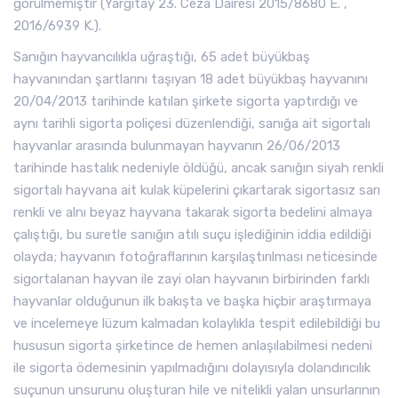
görülmemiştir (Yargıtay 23. Ceza Dairesi 2015/8680 E. ,
2016/6939 K.).
Sanığın hayvancılıkla uğraştığı, 65 adet büyükbaş
hayvanından şartlarını taşıyan 18 adet büyükbaş hayvanını
20/04/2013 tarihinde katılan şirkete sigorta yaptırdığı ve
aynı tarihli sigorta poliçesi düzenlendiği, sanığa ait sigortalı
hayvanlar arasında bulunmayan hayvanın 26/06/2013
tarihinde hastalık nedeniyle öldüğü, ancak sanığın siyah renkli
sigortalı hayvana ait kulak küpelerini çıkartarak sigortasız sarı
renkli ve alnı beyaz hayvana takarak sigorta bedelini almaya
çalıştığı, bu suretle sanığın atılı suçu işlediğinin iddia edildiği
olayda; hayvanın fotoğraflarının karşılaştırılması neticesinde
sigortalanan hayvan ile zayi olan hayvanın birbirinden farklı
hayvanlar olduğunun ilk bakışta ve başka hiçbir araştırmaya
ve incelemeye lüzum kalmadan kolaylıkla tespit edilebildiği bu
hususun sigorta şirketince de hemen anlaşılabilmesi nedeni
ile sigorta ödemesinin yapılmadığını dolayısıyla dolandırıcılık
suçunun unsurunu oluşturan hile ve nitelikli yalan unsurlarının