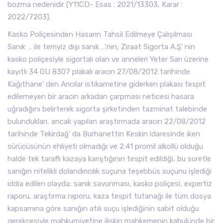
bozma nedenidir (Y11CD- Esas : 2021/13303, Karar :
2022/7203).
Kasko Poliçesinden Hasarın Tahsil Edilmeye Çalışılması
Sanık … ile temyiz dışı sanık …‘nın, Ziraat Sigorta A.Ş’ nin
kasko poliçesiyle sigortalı olan ve anneleri Yeter Sarı üzerine
kayıtlı 34 GU 8307 plakalı aracın 27/08/2012 tarihinde
Kağıthane’ den Arıcılar istikametine giderken plakası tespit
edilemeyen bir aracın arkadan çarpması neticesi hasara
uğradığını belirterek sigorta şirketinden tazminat talebinde
bulundukları, ancak yapılan araştırmada aracın 22/08/2012
tarihinde Tekirdağ’ da Burhanettin Keskin idaresinde iken
sürücüsünün ehliyeti olmadığı ve 2.41 promil alkollü olduğu
halde tek taraflı kazaya karıştığının tespit edildiği, bu suretle
sanığın nitelikli dolandırıcılık suçuna teşebbüs suçunu işlediği
iddia edilen olayda; sanık savunması, kasko poliçesi, expertiz
raporu, araştırma raporu, kaza tespit tutanağı ile tüm dosya
kapsamına göre sanığın atılı suçu işlediğinin sabit olduğu
gerekçesiyle mahkumiyetine ilişkin mahkemenin kabulünde bir