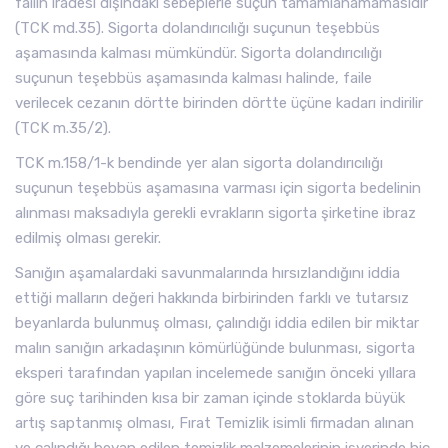
failin iradesi dışındaki sebeplerle suçun tamamlanamamasıdır
(TCK md.35). Sigorta dolandırıcılığı suçunun teşebbüs
aşamasında kalması mümkündür. Sigorta dolandırıcılığı
suçunun teşebbüs aşamasında kalması halinde, faile
verilecek cezanın dörtte birinden dörtte üçüne kadarı indirilir
(TCK m.35/2).
TCK m.158/1-k bendinde yer alan sigorta dolandırıcılığı
suçunun teşebbüs aşamasına varması için sigorta bedelinin
alınması maksadıyla gerekli evrakların sigorta şirketine ibraz
edilmiş olması gerekir.
Sanığın aşamalardaki savunmalarında hırsızlandığını iddia
ettiği malların değeri hakkında birbirinden farklı ve tutarsız
beyanlarda bulunmuş olması, çalındığı iddia edilen bir miktar
malın sanığın arkadaşının kömürlüğünde bulunması, sigorta
eksperi tarafından yapılan incelemede sanığın önceki yıllara
göre suç tarihinden kısa bir zaman içinde stoklarda büyük
artış saptanmış olması, Fırat Temizlik isimli firmadan alınan