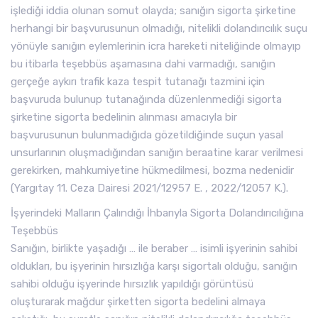
işlediği iddia olunan somut olayda; sanığın sigorta şirketine
herhangi bir başvurusunun olmadığı, nitelikli dolandırıcılık suçu
yönüyle sanığın eylemlerinin icra hareketi niteliğinde olmayıp
bu itibarla teşebbüs aşamasına dahi varmadığı, sanığın
gerçeğe aykırı trafik kaza tespit tutanağı tazmini için
başvuruda bulunup tutanağında düzenlenmediği sigorta
şirketine sigorta bedelinin alınması amacıyla bir
başvurusunun bulunmadığıda gözetildiğinde suçun yasal
unsurlarının oluşmadığından sanığın beraatine karar verilmesi
gerekirken, mahkumiyetine hükmedilmesi, bozma nedenidir
(Yargıtay 11. Ceza Dairesi 2021/12957 E. , 2022/12057 K.).
İşyerindeki Malların Çalındığı İhbarıyla Sigorta Dolandırıcılığına
Teşebbüs
Sanığın, birlikte yaşadığı … ile beraber … isimli işyerinin sahibi
oldukları, bu işyerinin hırsızlığa karşı sigortalı olduğu, sanığın
sahibi olduğu işyerinde hırsızlık yapıldığı görüntüsü
oluşturarak mağdur şirketten sigorta bedelini almaya