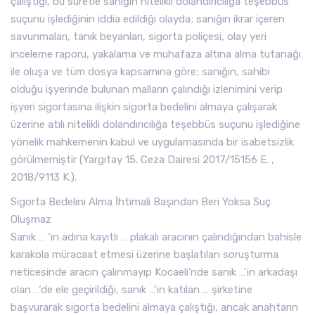
çalıştığı, bu suretle sanığın nitelikli dolandırıcılığa teşebbüs
suçunu işlediğinin iddia edildiği olayda; sanığın ikrar içeren
savunmaları, tanık beyanları, sigorta poliçesi, olay yeri
inceleme raporu, yakalama ve muhafaza altına alma tutanağı
ile oluşa ve tüm dosya kapsamına göre; sanığın, sahibi
olduğu işyerinde bulunan malların çalındığı izlenimini verip
işyeri sigortasına ilişkin sigorta bedelini almaya çalışarak
üzerine atılı nitelikli dolandırıcılığa teşebbüs suçunu işlediğine
yönelik mahkemenin kabul ve uygulamasında bir isabetsizlik
görülmemiştir (Yargıtay 15. Ceza Dairesi 2017/15156 E. ,
2018/9113 K.).
Sigorta Bedelini Alma İhtimali Başından Beri Yoksa Suç
Oluşmaz
Sanık … ‘in adına kayıtlı … plakalı aracının çalındığından bahisle
karakola müracaat etmesi üzerine başlatılan soruşturma
neticesinde aracın çalınmayıp Kocaeli’nde sanık …‘in arkadaşı
olan …‘de ele geçirildiği, sanık …‘in katılan … şirketine
başvurarak sigorta bedelini almaya çalıştığı, ancak anahtarın