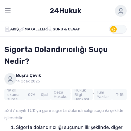
24Hukuk
AKIŞ
MAKALELER
SORU & CEVAP
Sigorta Dolandırıcılığı Suçu
Nedir?
Büşra Çevik
14 Ocak 2025
19 dk
Hukuk
,
,
Ceza
Tüm
okuma
0
0
Bilgi
18
Hukuku
Yazılar
süresi
Bankası
5237 sayılı TCK’ya göre sigorta dolandırıcılığı suçu iki şekilde
işlenebilir:
Sigorta dolandırıcılığı suçunun ilk şeklinde, diğer