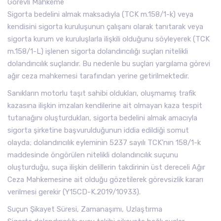
Görevli Mahkeme
Sigorta bedelini almak maksadıyla (TCK m.158/1-k) veya
kendisini sigorta kuruluşunun çalışanı olarak tanıtarak veya
sigorta kurum ve kuruluşlarla ilişkili olduğunu söyleyerek (TCK
m.158/1-L) işlenen sigorta dolandırıcılığı suçları nitelikli
dolandırıcılık suçlarıdır. Bu nedenle bu suçları yargılama görevi
ağır ceza mahkemesi tarafından yerine getirilmektedir.
Sanıkların motorlu taşıt sahibi oldukları, oluşmamış trafik
kazasına ilişkin imzaları kendilerine ait olmayan kaza tespit
tutanağını oluşturdukları, sigorta bedelini almak amacıyla
sigorta şirketine başvurulduğunun iddia edildiği somut
olayda; dolandırıcılık eyleminin 5237 sayılı TCK’nın 158/1-k
maddesinde öngörülen nitelikli dolandırıcılık suçunu
oluşturduğu, suça ilişkin delillerin takdirinin üst dereceli Ağır
Ceza Mahkemesine ait olduğu gözetilerek görevsizlik kararı
verilmesi gerekir (Y15CD-K.2019/10933).
Suçun Şikayet Süresi, Zamanaşımı, Uzlaştırma