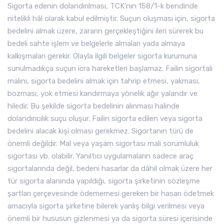
Sigorta edenin dolandırılması, TCK’nın 158/1-k bendinde
nitelikli hâl olarak kabul edilmiştir. Suçun oluşması için, sigorta
bedelini almak üzere, zararın gerçekleştiğini ileri sürerek bu
bedeli sahte işlem ve belgelerle almaları yada almaya
kalkışmaları gerekir. Olayla ilgili belgeler sigorta kurumuna
sunulmadıkça suçun icra hareketleri başlamaz. Failin sigortalı
malını, sigorta bedelini almak için tahrip etmesi, yakması,
bozması, yok etmesi kandırmaya yönelik ağır yalandır ve
hiledir. Bu şekilde sigorta bedelinin alınması halinde
dolandırıcılık suçu oluşur. Failin sigorta edilen veya sigorta
bedelini alacak kişi olması gerekmez. Sigortanın türü de
önemli değildir. Mal veya yaşam sigortası mali sorumluluk
sigortası vb. olabilir. Yanıltıcı uygulamaların sadece araç
sigortalarında değil, bedeni hasarlar da dâhil olmak üzere her
tür sigorta alanında yapıldığı, sigorta şirketinin sözleşme
şartları çerçevesinde ödememesi gereken bir hasarı ödetmek
amacıyla sigorta şirketine bilerek yanlış bilgi verilmesi veya
önemli bir hususun gizlenmesi ya da sigorta süresi içerisinde