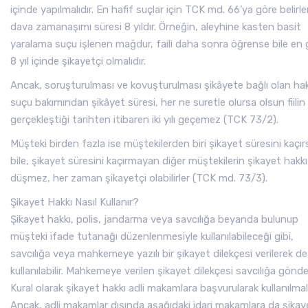
içinde yapılmalıdır. En hafif suçlar için TCK md. 66’ya göre belirl
dava zamanaşımı süresi 8 yıldır. Örneğin, aleyhine kasten basit
yaralama suçu işlenen mağdur, faili daha sonra öğrense bile en
8 yıl içinde şikayetçi olmalıdır.
Ancak, soruşturulması ve kovuşturulması şikâyete bağlı olan ha
suçu bakımından şikâyet süresi, her ne suretle olursa olsun fiilin
gerçekleştiği tarihten itibaren iki yılı geçemez (TCK 73/2).
Müşteki birden fazla ise müştekilerden biri şikayet süresini kaçır
bile, şikayet süresini kaçırmayan diğer müştekilerin şikayet hakkı
düşmez, her zaman şikayetçi olabilirler (TCK md. 73/3).
Şikayet Hakkı Nasıl Kullanır?
Şikayet hakkı, polis, jandarma veya savcılığa beyanda bulunup
müşteki ifade tutanağı düzenlenmesiyle kullanılabileceği gibi,
savcılığa veya mahkemeye yazılı bir şikayet dilekçesi verilerek de
kullanılabilir. Mahkemeye verilen şikayet dilekçesi savcılığa gönderi
Kural olarak şikayet hakkı adli makamlara başvurularak kullanılmalı
Ancak, adli makamlar dışında aşağıdaki idari makamlara da şikay