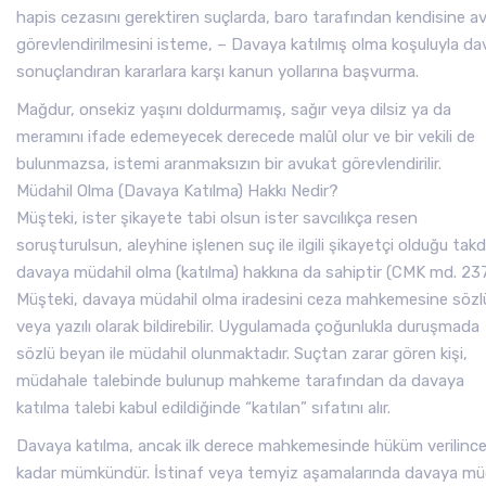
hapis cezasını gerektiren suçlarda, baro tarafından kendisine a
görevlendirilmesini isteme, – Davaya katılmış olma koşuluyla da
sonuçlandıran kararlara karşı kanun yollarına başvurma.
Mağdur, onsekiz yaşını doldurmamış, sağır veya dilsiz ya da
meramını ifade edemeyecek derecede malûl olur ve bir vekili de
bulunmazsa, istemi aranmaksızın bir avukat görevlendirilir.
Müdahil Olma (Davaya Katılma) Hakkı Nedir?
Müşteki, ister şikayete tabi olsun ister savcılıkça resen
soruşturulsun, aleyhine işlenen suç ile ilgili şikayetçi olduğu takd
davaya müdahil olma (katılma) hakkına da sahiptir (CMK md. 237
Müşteki, davaya müdahil olma iradesini ceza mahkemesine sözl
veya yazılı olarak bildirebilir. Uygulamada çoğunlukla duruşmada
sözlü beyan ile müdahil olunmaktadır. Suçtan zarar gören kişi,
müdahale talebinde bulunup mahkeme tarafından da davaya
katılma talebi kabul edildiğinde “katılan” sıfatını alır.
Davaya katılma, ancak ilk derece mahkemesinde hüküm verilinc
kadar mümkündür. İstinaf veya temyiz aşamalarında davaya mü