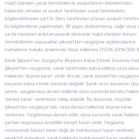
malûl olanların yasal temsilcileri ile avukatlarının birbirlerinden
haberdar olmaları ve avukat tarafından yasal temsilcilerin
bilgilendirilmeleri şarttır. Baro tarafından atanan avukatı tarafı
bu bilgilendirme yapılmadan, 18 yaşını doldurmamış, sağır veya d
ya da meramını anlatamayacak derecede malul olanların kanuni
temsilcilerinin yapacakları şikayetten vazgeçme açıklamalarına
muhakeme hukuku anlamında itibar edilemez (YCGK-2014/206 K.
Sanık Şikayetten Vazgeçme Beyanını Kabul Etmek Zorunda mıd
Şikayetten vazgeçme, sanık tarafından kabul edilirse ceza dava
hakkında ‘düşme kararı’ verilir. Ancak, sanık şikayetten vazgeçm
beyanını kabul etmek zorunda değildir. Sanık ceza davasının dü
yerine, yargılamaya devam edilerek dava sonunda kendisi hakkı
‘beraat kararı’ verilmesini talep edebilir. Bu durumda, müşteki
şikayetten vazgeçse bile, ceza davası hakkında düşme kararı
verilemez. Yargılamaya devam edilir, dava sonunda sanık hakkın
şartları oluşmuşsa öncelikle beraat kararı verilir. Yargılama
neticesinde beraat kararı değil de mahkumiyet kararı verilmesi
gerektiği anlaşılırsa, sanık hakkında mahkumiyet kararı verilmez,