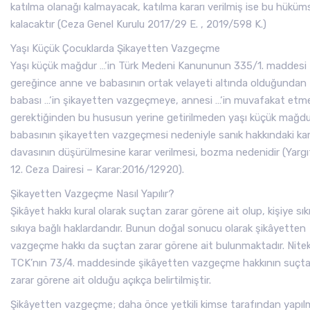
katılma olanağı kalmayacak, katılma kararı verilmiş ise bu hüküm
kalacaktır (Ceza Genel Kurulu 2017/29 E. , 2019/598 K.)
Yaşı Küçük Çocuklarda Şikayetten Vazgeçme
Yaşı küçük mağdur …‘in Türk Medeni Kanununun 335/1. maddesi
gereğince anne ve babasının ortak velayeti altında olduğundan
babası …‘in şikayetten vazgeçmeye, annesi …‘in muvafakat etm
gerektiğinden bu hususun yerine getirilmeden yaşı küçük mağd
babasının şikayetten vazgeçmesi nedeniyle sanık hakkındaki k
davasının düşürülmesine karar verilmesi, bozma nedenidir (Yarg
12. Ceza Dairesi – Karar:2016/12920).
Şikayetten Vazgeçme Nasıl Yapılır?
Şikâyet hakkı kural olarak suçtan zarar görene ait olup, kişiye sık
sıkıya bağlı haklardandır. Bunun doğal sonucu olarak şikâyetten
vazgeçme hakkı da suçtan zarar görene ait bulunmaktadır. Nite
TCK’nın 73/4. maddesinde şikâyetten vazgeçme hakkının suçt
zarar görene ait olduğu açıkça belirtilmiştir.
Şikâyetten vazgeçme; daha önce yetkili kimse tarafından yapıl