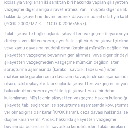
iddiasıyla yargılanan iki sanıktan biri hakkında yapılan şikayetten
vazgeçme diğer sanığa sirayet etmez. Yani, müşteki diğer sanık
hakkında şikayetine devam ederek davaya müdahil sıfatıyla katıla
(YCGK-2000/137 K. – 11.CD-K.2006/6557).
Takibi şikayete bağlı suçlarda şikayetten vazgeçme beyanı veya
dilekçesi verildikten sonra, aynı fiil ile ilgili bir daha şikayetçi olm
veya kamu davasına müdahil olma (katılma) mümkün değildir. Yan
şikayetten vazgeçme beyanının geri alınması veya diğer bir deyi
şikayetten vazgeçmeden vazgeçme mümkün değildir. İster
soruşturma aşamasında (karakol, savcılık ifadesi vs.) ister
mahkemede görülen ceza davasının kovuşturulması aşamasınd
olsun, takibi şikayete tabi suçlarda şikayetten vazgeçme beya
bulunulduktan sonra aynı fiil ile ilgili şikayet hakkı bir daha
kullanılamaz. Müştekinin şikayetten vazgeçme hakkını kullandığı fi
şikayete tabi suçlardan ise soruşturma aşamasında kovuşturm
yer olmadığına dair karar (KYOK Kararı), ceza davası hakkında ise
düşme kararı verilir. Ancak, hakkında şikayetten vazgeçme
beyanında bulunulan fiil, savcılıkça kendiliğinden takibi gereken