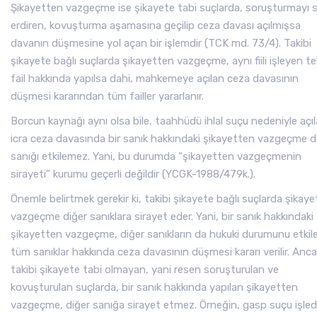
Şikayetten vazgeçme ise şikayete tabi suçlarda, soruşturmayı 
erdiren, kovuşturma aşamasına geçilip ceza davası açılmışsa
davanın düşmesine yol açan bir işlemdir (TCK md. 73/4). Takibi
şikayete bağlı suçlarda şikayetten vazgeçme, aynı fiili işleyen te
fail hakkında yapılsa dahi, mahkemeye açılan ceza davasının
düşmesi kararından tüm failler yararlanır.
Borcun kaynağı aynı olsa bile, taahhüdü ihlal suçu nedeniyle açı
icra ceza davasında bir sanık hakkındaki şikayetten vazgeçme d
sanığı etkilemez. Yani, bu durumda “şikayetten vazgeçmenin
sirayeti” kurumu geçerli değildir (YCGK-1988/479k.).
Önemle belirtmek gerekir ki, takibi şikayete bağlı suçlarda şikay
vazgeçme diğer sanıklara sirayet eder. Yani, bir sanık hakkındaki
şikayetten vazgeçme, diğer sanıkların da hukuki durumunu etkile
tüm sanıklar hakkında ceza davasının düşmesi kararı verilir. Anca
takibi şikayete tabi olmayan, yani resen soruşturulan ve
kovuşturulan suçlarda, bir sanık hakkında yapılan şikayetten
vazgeçme, diğer sanığa sirayet etmez. Örneğin, gasp suçu işledi