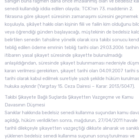
sanığın buna rağmen daha önce imzalanmış olan ve bedelsiz ka
senedi kullandığı iddia edilen olayda; TCK’nın 73. maddenin 2.
fıkrasına göre şikayet süresinin zamanaşımı süresini geçmemek
koşuluyla, şikâyet hakkı olan kişinin fiili ve failin kim olduğunu bild
veya öğrendiği günden başlayacağı, müştekinin de bedelsiz kald
belirtilen senedin tahsiline yönelik olarak icra takibi sonucu kend
tebliğ edilen ödeme emrinin tebliğ tarihi olan 29.03.2006 tarihi
itibaren yasal şikayet süresinde şikayette bulunulmadığı
anlaşıldığından, süresinde şikayet bulunmaması nedeniyle düş
kararı verilmesi gerekirken, şikayet tarihi olan 04.09.2007 tarihi 
tarihi olarak kabul edilmek suretiyle yazılı şekilde hüküm kurulmas
hukuka aykırıdır (Yargıtay 15. Ceza Dairesi – Karar: 2013/5047).
Takibi Şikayete Bağlı Suçlarda Şikayetten Vazgeçme ve Kamu
Davasının Düşmesi
Sanıklar hakkında bedelsiz senedi kullanma suçundan kamu dava
açıldığı, hüküm verildikten sonra, mağdurun, 27/04/2011 havale
tarihli dilekçeyle şikayetten vazgeçtiği dikkate alınarak ve sanıkl
yüklenen bedelsiz senedi kullanma suçunun soruşturulması ve