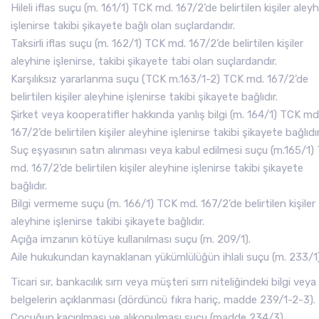
Hileli iflas suçu (m. 161/1) TCK md. 167/2’de belirtilen kişiler aley
işlenirse takibi şikayete bağlı olan suçlardandır.
Taksirli iflas suçu (m. 162/1) TCK md. 167/2’de belirtilen kişiler
aleyhine işlenirse, takibi şikayete tabi olan suçlardandır.
Karşılıksız yararlanma suçu (TCK m.163/1-2) TCK md. 167/2’de
belirtilen kişiler aleyhine işlenirse takibi şikayete bağlıdır.
Şirket veya kooperatifler hakkında yanlış bilgi (m. 164/1) TCK md
167/2’de belirtilen kişiler aleyhine işlenirse takibi şikayete bağlıdır
Suç eşyasının satın alınması veya kabul edilmesi suçu (m.165/1)
md. 167/2’de belirtilen kişiler aleyhine işlenirse takibi şikayete
bağlıdır.
Bilgi vermeme suçu (m. 166/1) TCK md. 167/2’de belirtilen kişiler
aleyhine işlenirse takibi şikayete bağlıdır.
Açığa imzanın kötüye kullanılması suçu (m. 209/1).
Aile hukukundan kaynaklanan yükümlülüğün ihlali suçu (m. 233/1)
Ticari sır, bankacılık sırrı veya müşteri sırrı niteliğindeki bilgi veya
belgelerin açıklanması (dördüncü fıkra hariç, madde 239/1-2-3).
Çocuğun kaçırılması ve alıkonulması suçu (madde 234/3).