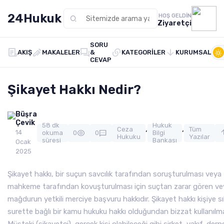
24Hukuk
HOŞ GELDIN
Ziyaretçi
SORU
AKIŞ
MAKALELER
&
KATEGORILER
KURUMSAL
CEVAP
Şikayet Hakkı Nedir?
Büşra
Çevik
58 dk
Hukuk
,
,
Ceza
Tüm
14
okuma
0
0
Bilgi
Hukuku
Yazılar
süresi
Bankası
Ocak
2025
Şikayet hakkı, bir suçun savcılık tarafından soruşturulması veya
mahkeme tarafından kovuşturulması için suçtan zarar gören ve
mağdurun yetkili merciye başvuru hakkıdır. Şikayet hakkı kişiye sı
surette bağlı bir kamu hukuku hakkı olduğundan bizzat kullanılmal