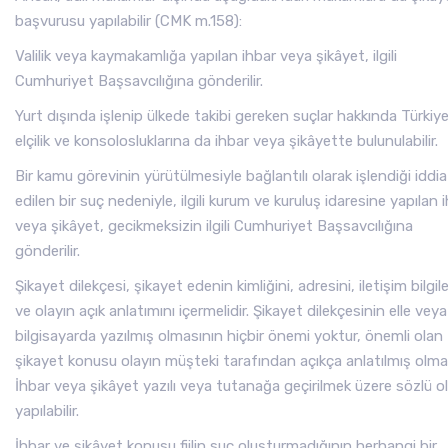
başvurusu yapılabilir (CMK m.158):
Valilik veya kaymakamlığa yapılan ihbar veya şikâyet, ilgili
Cumhuriyet Başsavcılığına gönderilir.
Yurt dışında işlenip ülkede takibi gereken suçlar hakkında Türkiye
elçilik ve konsolosluklarına da ihbar veya şikâyette bulunulabilir.
Bir kamu görevinin yürütülmesiyle bağlantılı olarak işlendiği iddia
edilen bir suç nedeniyle, ilgili kurum ve kuruluş idaresine yapılan 
veya şikâyet, gecikmeksizin ilgili Cumhuriyet Başsavcılığına
gönderilir.
Şikayet dilekçesi, şikayet edenin kimliğini, adresini, iletişim bilgile
ve olayın açık anlatımını içermelidir. Şikayet dilekçesinin elle veya
bilgisayarda yazılmış olmasının hiçbir önemi yoktur, önemli olan
şikayet konusu olayın müşteki tarafından açıkça anlatılmış olmas
İhbar veya şikâyet yazılı veya tutanağa geçirilmek üzere sözlü o
yapılabilir.
İhbar ve şikâyet konusu fiilin suç oluşturmadığının herhangi bir