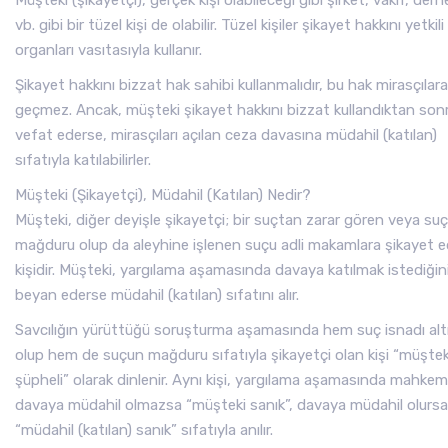
Müşteki (şikayetçi), gerçek kişi olabileceği gibi şirket, vakıf, dern
vb. gibi bir tüzel kişi de olabilir. Tüzel kişiler şikayet hakkını yetkili
organları vasıtasıyla kullanır.
Şikayet hakkını bizzat hak sahibi kullanmalıdır, bu hak mirasçılara
geçmez. Ancak, müşteki şikayet hakkını bizzat kullandıktan son
vefat ederse, mirasçıları açılan ceza davasına müdahil (katılan)
sıfatıyla katılabilirler.
Müşteki (Şikayetçi), Müdahil (Katılan) Nedir?
Müşteki, diğer deyişle şikayetçi; bir suçtan zarar gören veya su
mağduru olup da aleyhine işlenen suçu adli makamlara şikayet 
kişidir. Müşteki, yargılama aşamasında davaya katılmak istediğin
beyan ederse müdahil (katılan) sıfatını alır.
Savcılığın yürüttüğü soruşturma aşamasında hem suç isnadı alt
olup hem de suçun mağduru sıfatıyla şikayetçi olan kişi “müştek
şüpheli” olarak dinlenir. Aynı kişi, yargılama aşamasında mahke
davaya müdahil olmazsa “müşteki sanık”, davaya müdahil olursa
“müdahil (katılan) sanık” sıfatıyla anılır.