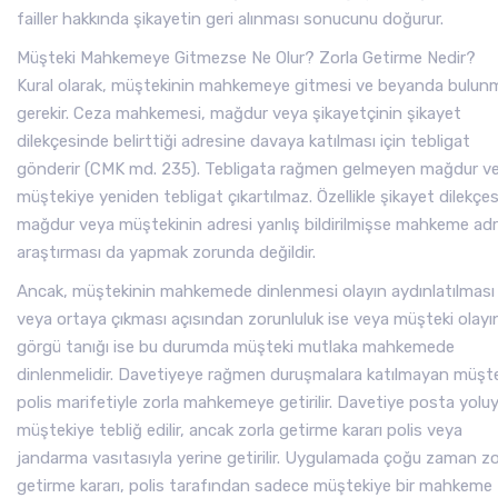
failler hakkında şikayetin geri alınması sonucunu doğurur.
Müşteki Mahkemeye Gitmezse Ne Olur? Zorla Getirme Nedir?
Kural olarak, müştekinin mahkemeye gitmesi ve beyanda bulun
gerekir. Ceza mahkemesi, mağdur veya şikayetçinin şikayet
dilekçesinde belirttiği adresine davaya katılması için tebligat
gönderir (CMK md. 235). Tebligata rağmen gelmeyen mağdur v
müştekiye yeniden tebligat çıkartılmaz. Özellikle şikayet dilekçe
mağdur veya müştekinin adresi yanlış bildirilmişse mahkeme ad
araştırması da yapmak zorunda değildir.
Ancak, müştekinin mahkemede dinlenmesi olayın aydınlatılması
veya ortaya çıkması açısından zorunluluk ise veya müşteki olayı
görgü tanığı ise bu durumda müşteki mutlaka mahkemede
dinlenmelidir. Davetiyeye rağmen duruşmalara katılmayan müşte
polis marifetiyle zorla mahkemeye getirilir. Davetiye posta yoluy
müştekiye tebliğ edilir, ancak zorla getirme kararı polis veya
jandarma vasıtasıyla yerine getirilir. Uygulamada çoğu zaman zo
getirme kararı, polis tarafından sadece müştekiye bir mahkeme