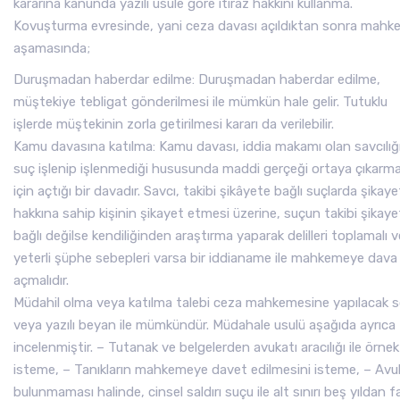
kararına kanunda yazılı usule göre itiraz hakkını kullanma.
Kovuşturma evresinde, yani ceza davası açıldıktan sonra mah
aşamasında;
Duruşmadan haberdar edilme: Duruşmadan haberdar edilme,
müştekiye tebligat gönderilmesi ile mümkün hale gelir. Tutuklu
işlerde müştekinin zorla getirilmesi kararı da verilebilir.
Kamu davasına katılma: Kamu davası, iddia makamı olan savcılığ
suç işlenip işlenmediği hususunda maddi gerçeği ortaya çıkarm
için açtığı bir davadır. Savcı, takibi şikâyete bağlı suçlarda şikaye
hakkına sahip kişinin şikayet etmesi üzerine, suçun takibi şikaye
bağlı değilse kendiliğinden araştırma yaparak delilleri toplamalı v
yeterli şüphe sebepleri varsa bir iddianame ile mahkemeye dava
açmalıdır.
Müdahil olma veya katılma talebi ceza mahkemesine yapılacak s
veya yazılı beyan ile mümkündür. Müdahale usulü aşağıda ayrıca
incelenmiştir. – Tutanak ve belgelerden avukatı aracılığı ile örnek
isteme, – Tanıkların mahkemeye davet edilmesini isteme, – Avu
bulunmaması halinde, cinsel saldırı suçu ile alt sınırı beş yıldan f