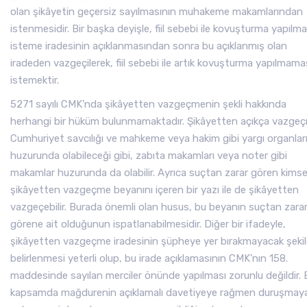
olan şikâyetin geçersiz sayılmasının muhakeme makamlarından
istenmesidir. Bir başka deyişle, fiil sebebi ile kovuşturma yapılma
isteme iradesinin açıklanmasından sonra bu açıklanmış olan
iradeden vazgeçilerek, fiil sebebi ile artık kovuşturma yapılmama
istemektir.
5271 sayılı CMK’nda şikâyetten vazgeçmenin şekli hakkında
herhangi bir hüküm bulunmamaktadır. Şikâyetten açıkça vazge
Cumhuriyet savcılığı ve mahkeme veya hakim gibi yargı organlar
huzurunda olabileceği gibi, zabıta makamları veya noter gibi
makamlar huzurunda da olabilir. Ayrıca suçtan zarar gören kims
şikâyetten vazgeçme beyanını içeren bir yazı ile de şikâyetten
vazgeçebilir. Burada önemli olan husus, bu beyanın suçtan zara
görene ait olduğunun ispatlanabilmesidir. Diğer bir ifadeyle,
şikâyetten vazgeçme iradesinin şüpheye yer bırakmayacak şeki
belirlenmesi yeterli olup, bu irade açıklamasının CMK’nın 158.
maddesinde sayılan merciler önünde yapılması zorunlu değildir. 
kapsamda mağdurenin açıklamalı davetiyeye rağmen duruşmay