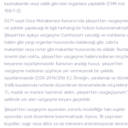
kaymakamlık veya valilik gibi idari organlara yapılabilir (CMK md.
158/1-2).
5271 sayılı Ceza Muhakemesi Kanunu’nda şikayetten vazgeçme
ne şekilde yapılacağı ile ilgili herhangi bir hüküm bulunmamaktadı
Şikayetten açıkça vazgeçme Cumhuriyet savcılığı ve mahkeme 
hakim gibi yargı organları huzurunda olabileceği gibi, zabıta
makamları veya noter gibi makamlar huzurunda da olabilir. Burda
önemli olan nokta, şikayetten vazgeçme hakkını kullanan müşte
beyanının ispatlanmasıdır. Kanunun aradığı husus, şikayetten
vazgeçme iradesinin şüpheye yer vermeyecek bir şekilde
ispatlanmasıdır (CGK-2014/206 K.). Örneğin, yaralamalı ve ölüml
trafik kazalarında noterde düzenlenen ibranamelerde müştekinin
TL maddi ve manevi tazminat aldım, şikayetten vazgeçiyorum.”
şeklinde yer alan vazgeçme beyanı geçerlidir.
Şikayetten vazgeçme açısından zorunlu müdafiliğe tabi sujeler
açısından özel düzenleme bulunmaktadır. Ayrıca, 18 yaşından
küçükler, sağır veya dilsiz ya da meramını anlatamayacak derec