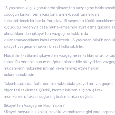
15 yaşından küçük çocuklarda şikayetten vazgeçme hakkı ancak
çocuğun kanuni temsilcisi (örn, anne-baba) tarafından
kullanılabilecek bir haktır. Yargıtay, 15 yaşından küçük çocukların
küçüklüğü nedeniyle ceza muhakemesinde ayırt etme gücüne s
olmadıklarından şikayetten vazgeçme hakkını da
kullanamayacaklarını kabul etmektedir. 15 yaşından büyük çocukl
şikayet vazgeçme hakkını bizzat kullanabilirler.
Müdahilin (katılanın) şikayetten vazgeçme ile katılan sıfatı orta
kalkar. Bu nedenle suçun mağduru olsalar bile şikayetten vazge
müdahillerin hükümleri istinaf veya temyiz etme hakları
bulunmamaktadır.
Taksirli suçlarda, faillerden biri hakkındaki şikayetten vazgeçme
diğer faili etkilemez. Çünkü, kasten işlenen suçlara iştirak
mümkünken, taksirli suçlara iştirak mümkün değildir.
Şikayetten Vazgeçme Nasıl Yapılır?
Şikayet başvurusu, kolluk, savcılık ve mahkeme gibi yargı organlar