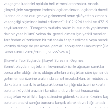
vazgeçme iradesini açıklıkla belli etmesi aranmalıdır. Ancak,
şikâyetçinin vazgeçme iradesini açıklamaksızın, açıklamalı davet
üzerine de olsa duruşmaya gelmemesi onun şikâyetten zımnen
vazgeçtiği biçiminde kabul edilemez”; 11.02.1994 tarihli ve 473-
sayılı kararında; “Feragatin mutlaka hakim huzurunda yapılması
dair bir yasa hükmü yoksa da, geçerli olması için yetkili merciler
tarafından düzenlenen bir tutanakla tespit edilmesi veya merci
verilmiş dilekçe de yer alması gerekir” sonuçlarına ulaşılmıştır (C
Genel Kurulu 2020/205 E. , 2022/326 K.).
Şikayete Tabi Suçlarda Şikayet Süresinin Geçmesi
Somut olayda; müştekinin, kuyumculuk işi ile uğraşan sanıktan
borca altın aldığı, almış olduğu altınları anlaştıkları süre içerisind
getirmemesi üzerine aralarında senet imzaladıkları, bir müddet 
da katılanın sanık ile anlaşarak borcu karşılığında üzerine kayıtlı
bulunan köydeki arazisini kendisine devretmesi hususunda
anlaştıkları ve birlikte tapu dairesine giderek katılanın üzerine kay
bulunan araziyi sanığa borcuna karşılık olarak devrettiği, ancak