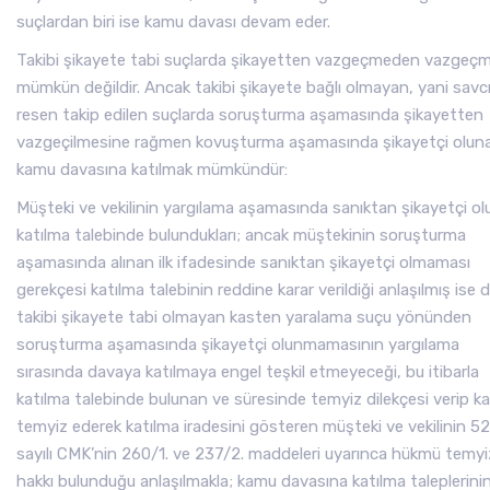
suçlardan biri ise kamu davası devam eder.
Takibi şikayete tabi suçlarda şikayetten vazgeçmeden vazgeç
mümkün değildir. Ancak takibi şikayete bağlı olmayan, yani savcı
resen takip edilen suçlarda soruşturma aşamasında şikayetten
vazgeçilmesine rağmen kovuşturma aşamasında şikayetçi olun
kamu davasına katılmak mümkündür:
Müşteki ve vekilinin yargılama aşamasında sanıktan şikayetçi ol
katılma talebinde bulundukları; ancak müştekinin soruşturma
aşamasında alınan ilk ifadesinde sanıktan şikayetçi olmaması
gerekçesi katılma talebinin reddine karar verildiği anlaşılmış ise d
takibi şikayete tabi olmayan kasten yaralama suçu yönünden
soruşturma aşamasında şikayetçi olunmamasının yargılama
sırasında davaya katılmaya engel teşkil etmeyeceği, bu itibarla
katılma talebinde bulunan ve süresinde temyiz dilekçesi verip ka
temyiz ederek katılma iradesini gösteren müşteki ve vekilinin 5
sayılı CMK’nin 260/1. ve 237/2. maddeleri uyarınca hükmü temy
hakkı bulunduğu anlaşılmakla; kamu davasına katılma taleplerini