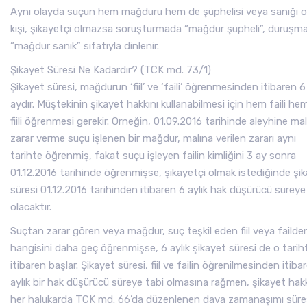
Aynı olayda suçun hem mağduru hem de şüphelisi veya sanığı o
kişi, şikayetçi olmazsa soruşturmada “mağdur şüpheli”, duruşm
“mağdur sanık” sıfatıyla dinlenir.
Şikayet Süresi Ne Kadardır? (TCK md. 73/1)
Şikayet süresi, mağdurun ‘fiil’ ve ‘faili’ öğrenmesinden itibaren 6
aydır. Müştekinin şikayet hakkını kullanabilmesi için hem faili he
fiili öğrenmesi gerekir. Örneğin, 01.09.2016 tarihinde aleyhine ma
zarar verme suçu işlenen bir mağdur, malına verilen zararı aynı
tarihte öğrenmiş, fakat suçu işleyen failin kimliğini 3 ay sonra
01.12.2016 tarihinde öğrenmişse, şikayetçi olmak istediğinde şi
süresi 01.12.2016 tarihinden itibaren 6 aylık hak düşürücü süreye
olacaktır.
Suçtan zarar gören veya mağdur, suç teşkil eden fiil veya failde
hangisini daha geç öğrenmişse, 6 aylık şikayet süresi de o tarih
itibaren başlar. Şikayet süresi, fiil ve failin öğrenilmesinden itiba
aylık bir hak düşürücü süreye tabi olmasına rağmen, şikayet hakk
her halukarda TCK md. 66’da düzenlenen dava zamanaşımı süre