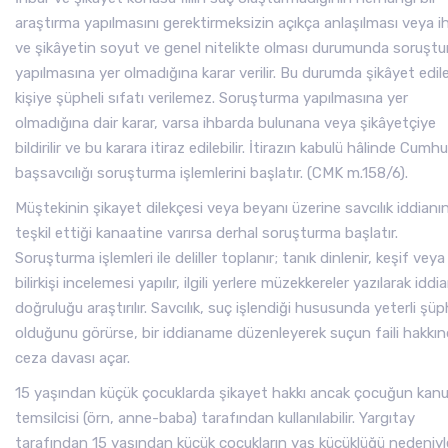
araştırma yapılmasını gerektirmeksizin açıkça anlaşılması veya i
ve şikâyetin soyut ve genel nitelikte olması durumunda soruşt
yapılmasına yer olmadığına karar verilir. Bu durumda şikâyet edil
kişiye şüpheli sıfatı verilemez. Soruşturma yapılmasına yer
olmadığına dair karar, varsa ihbarda bulunana veya şikâyetçiye
bildirilir ve bu karara itiraz edilebilir. İtirazın kabulü hâlinde Cumh
başsavcılığı soruşturma işlemlerini başlatır. (CMK m.158/6).
Müştekinin şikayet dilekçesi veya beyanı üzerine savcılık iddianı
teşkil ettiği kanaatine varırsa derhal soruşturma başlatır.
Soruşturma işlemleri ile deliller toplanır; tanık dinlenir, keşif veya
bilirkişi incelemesi yapılır, ilgili yerlere müzekkereler yazılarak iddi
doğruluğu araştırılır. Savcılık, suç işlendiği hususunda yeterli şü
olduğunu görürse, bir iddianame düzenleyerek suçun faili hakkı
ceza davası açar.
15 yaşından küçük çocuklarda şikayet hakkı ancak çocuğun kanu
temsilcisi (örn, anne-baba) tarafından kullanılabilir. Yargıtay
tarafından 15 yaşından küçük çocukların yaş küçüklüğü nedeniyl