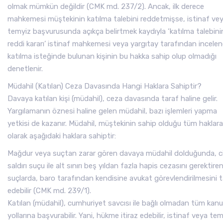
olmak mümkün değildir (CMK md. 237/2). Ancak, ilk derece
mahkemesi müştekinin katılma talebini reddetmişse, istinaf ve
temyiz başvurusunda açıkça belirtmek kaydıyla ‘katılma talebini
reddi kararı’ istinaf mahkemesi veya yargıtay tarafından incelen
katılma isteğinde bulunan kişinin bu hakka sahip olup olmadığı
denetlenir.
Müdahil (Katılan) Ceza Davasında Hangi Haklara Sahiptir?
Davaya katılan kişi (müdahil), ceza davasında taraf haline gelir.
Yargılamanın öznesi haline gelen müdahil, bazı işlemleri yapma
yetkisi de kazanır. Müdahil, müştekinin sahip olduğu tüm haklara
olarak aşağıdaki haklara sahiptir:
Mağdur veya suçtan zarar gören davaya müdahil dolduğunda, c
saldırı suçu ile alt sınırı beş yıldan fazla hapis cezasını gerektire
suçlarda, baro tarafından kendisine avukat görevlendirilmesini t
edebilir (CMK md. 239/1).
Katılan (müdahil), cumhuriyet savcısı ile bağlı olmadan tüm kan
yollarına başvurabilir. Yani, hükme itiraz edebilir, istinaf veya te