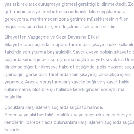
yazısı bırakılarak duruşmaya gitmesi gerektiği bildirilmektedir. Zo
getirmenin aciliyet kesbetmesi nedeniyle fiilen uygulanması
gerekiyorsa, mahkemeden zorla getirme müzekkeresinin fiilen
uygulanmasına dair bir şerh düşülmesi talep edilmelidir.
Şikayetten Vazgeçme ve Ceza Davasına Etkisi
Şikayete tabi suçlarda, mağdur tarafından şikayet hakkı kullanıld
takdirde soruşturma başlatılabilir. Savcılık veya polisin şikayete 
suçlarda kendiliğinden soruşturma başlatma yetkisi yoktur. Örne
bir kimse diğer bir kimseye hakaret ettiğinde, polis hakaret suçu
işlendiğini görse dahi taraflardan biri şikayetçi olmadıkça işlem
yapamaz. Ancak, soruşturması şikayete bağlı ve şikayet hakkı
kullanılmamış olsa bile şu hallerde kendiliğinden soruşturma
başlatılır:
Çocuklara karşı işlenen suçlarda suçüstü halinde,
Beden veya akıl hastalığı, malûllük veya güçsüzlükleri nedeniyle
kendilerini idareden aciz bulunanlara karşı işlenen suçlarda suçü
halinde.