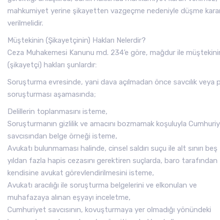
mahkumiyet yerine şikayetten vazgeçme nedeniyle düşme karar
verilmelidir.
Müştekinin (Şikayetçinin) Hakları Nelerdir?
Ceza Muhakemesi Kanunu md. 234’e göre, mağdur ile müştekini
(şikayetçi) hakları şunlardır:
Soruşturma evresinde, yani dava açılmadan önce savcılık veya p
soruşturması aşamasında;
Delillerin toplanmasını isteme,
Soruşturmanın gizlilik ve amacını bozmamak koşuluyla Cumhuri
savcısından belge örneği isteme,
Avukatı bulunmaması halinde, cinsel saldırı suçu ile alt sınırı beş
yıldan fazla hapis cezasını gerektiren suçlarda, baro tarafından
kendisine avukat görevlendirilmesini isteme,
Avukatı aracılığı ile soruşturma belgelerini ve elkonulan ve
muhafazaya alınan eşyayı inceletme,
Cumhuriyet savcısının, kovuşturmaya yer olmadığı yönündeki