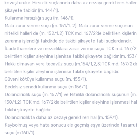
kovuşturulur. Hırsızlık suçlarında daha az cezayı gerektiren halle
şikayete tabidir (m. 144/1).
Kullanma hırsızlığı suçu (m. 146/1).
Mala zarar verme suçu (m. 151/1, 2). Mala zarar verme suçunun
nitelikli halleri de (m. 152/1,2) TCK md. 167/2’de belirtilen kişilerin
zararına işlendiği takdirde de takibi şikayete tabi suçlardandır.
İbadethanelere ve mezarlıklara zarar verme suçu TCK md. 167/2
belirtilen kişiler aleyhine işlenirse takibi şikayete bağlıdır (m. 153/
Hakkı olmayan yere tecavüz suçu (m.154/1,2,3)TCK md. 167/2’d
belirtilen kişiler aleyhine işlenirse takibi şikayete bağlıdır.
Güveni kötüye kullanma suçu (m. 155/1).
Bedelsiz senedi kullanma suçu (m.156/1).
Dolandırıcılık suçu (m. 157/1) ve Nitelikli dolandırıcılık suçunun (m.
158/1,2) TCK md. 167/2’de belirtilen kişiler aleyhine işlenmesi ha
takibi şikayete bağlıdır.
Dolandırıcılıkta daha az cezayı gerektiren hal (m. 159/1).
Kaybolmuş veya hata sonucu ele geçmiş eşya üzerinde tasarru
suçu (m.160/1).