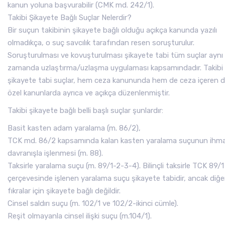
kanun yoluna başvurabilir (CMK md. 242/1).
Takibi Şikayete Bağlı Suçlar Nelerdir?
Bir suçun takibinin şikayete bağlı olduğu açıkça kanunda yazılı
olmadıkça, o suç savcılık tarafından resen soruşturulur.
Soruşturulması ve kovuşturulması şikayete tabi tüm suçlar aynı
zamanda uzlaştırma/uzlaşma uygulaması kapsamındadır. Takibi
şikayete tabi suçlar, hem ceza kanununda hem de ceza içeren d
özel kanunlarda ayrıca ve açıkça düzenlenmiştir.
Takibi şikayete bağlı belli başlı suçlar şunlardır:
Basit kasten adam yaralama (m. 86/2),
TCK md. 86/2 kapsamında kalan kasten yaralama suçunun ihma
davranışla işlenmesi (m. 88).
Taksirle yaralama suçu (m. 89/1-2-3-4). Bilinçli taksirle TCK 89/1
çerçevesinde işlenen yaralama suçu şikayete tabidir, ancak diğe
fıkralar için şikayete bağlı değildir.
Cinsel saldırı suçu (m. 102/1 ve 102/2-ikinci cümle).
Reşit olmayanla cinsel ilişki suçu (m.104/1).