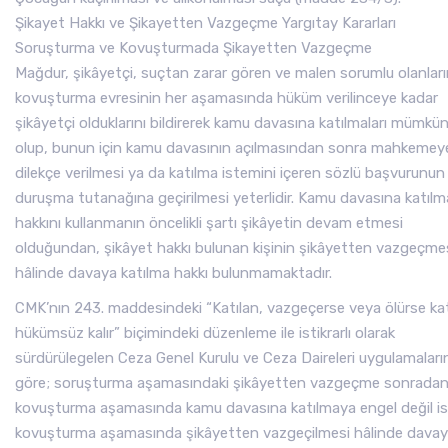
Şikayet Hakkı ve Şikayetten Vazgeçme Yargıtay Kararları
Soruşturma ve Kovuşturmada Şikayetten Vazgeçme
Mağdur, şikâyetçi, suçtan zarar gören ve malen sorumlu olanlar
kovuşturma evresinin her aşamasında hüküm verilinceye kadar
şikâyetçi olduklarını bildirerek kamu davasına katılmaları mümkü
olup, bunun için kamu davasının açılmasından sonra mahkemey
dilekçe verilmesi ya da katılma istemini içeren sözlü başvurunun
duruşma tutanağına geçirilmesi yeterlidir. Kamu davasına katılm
hakkını kullanmanın öncelikli şartı şikâyetin devam etmesi
olduğundan, şikâyet hakkı bulunan kişinin şikâyetten vazgeçme
hâlinde davaya katılma hakkı bulunmamaktadır.
CMK’nın 243. maddesindeki “Katılan, vazgeçerse veya ölürse ka
hükümsüz kalır” biçimindeki düzenleme ile istikrarlı olarak
sürdürülegelen Ceza Genel Kurulu ve Ceza Daireleri uygulamaları
göre; soruşturma aşamasındaki şikâyetten vazgeçme sonrada
kovuşturma aşamasında kamu davasına katılmaya engel değil i
kovuşturma aşamasında şikâyetten vazgeçilmesi hâlinde dava