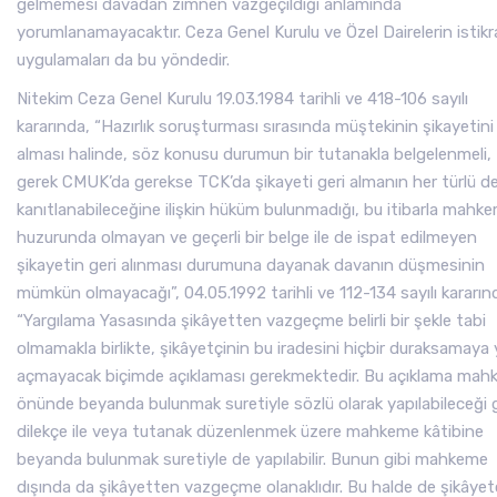
gelmemesi davadan zımnen vazgeçildiği anlamında
yorumlanamayacaktır. Ceza Genel Kurulu ve Özel Dairelerin istikra
uygulamaları da bu yöndedir.
Nitekim Ceza Genel Kurulu 19.03.1984 tarihli ve 418-106 sayılı
kararında, “Hazırlık soruşturması sırasında müştekinin şikayetini 
alması halinde, söz konusu durumun bir tutanakla belgelenmeli,
gerek CMUK’da gerekse TCK’da şikayeti geri almanın her türlü del
kanıtlanabileceğine ilişkin hüküm bulunmadığı, bu itibarla mahk
huzurunda olmayan ve geçerli bir belge ile de ispat edilmeyen
şikayetin geri alınması durumuna dayanak davanın düşmesinin
mümkün olmayacağı”, 04.05.1992 tarihli ve 112-134 sayılı kararın
“Yargılama Yasasında şikâyetten vazgeçme belirli bir şekle tabi
olmamakla birlikte, şikâyetçinin bu iradesini hiçbir duraksamaya 
açmayacak biçimde açıklaması gerekmektedir. Bu açıklama ma
önünde beyanda bulunmak suretiyle sözlü olarak yapılabileceği g
dilekçe ile veya tutanak düzenlenmek üzere mahkeme kâtibine
beyanda bulunmak suretiyle de yapılabilir. Bunun gibi mahkeme
dışında da şikâyetten vazgeçme olanaklıdır. Bu halde de şikâyet