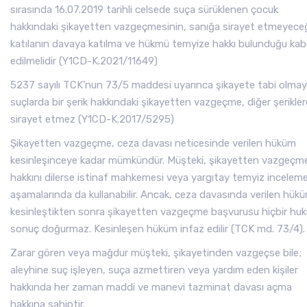
sırasında 16.07.2019 tarihli celsede suça sürüklenen çocuk
hakkındaki şikayetten vazgeçmesinin, sanığa sirayet etmeyeceğ
katılanın davaya katılma ve hükmü temyize hakkı bulunduğu kab
edilmelidir (Y1CD-K.2021/11649)
5237 sayılı TCK’nun 73/5 maddesi uyarınca şikayete tabi olma
suçlarda bir şerik hakkındaki şikayetten vazgeçme, diğer şerikler
sirayet etmez (Y1CD-K.2017/5295)
Şikayetten vazgeçme, ceza davası neticesinde verilen hüküm
kesinleşinceye kadar mümkündür. Müşteki, şikayetten vazgeçm
hakkını dilerse istinaf mahkemesi veya yargıtay temyiz inceleme
aşamalarında da kullanabilir. Ancak, ceza davasında verilen hük
kesinleştikten sonra şikayetten vazgeçme başvurusu hiçbir huk
sonuç doğurmaz. Kesinleşen hüküm infaz edilir (TCK md. 73/4).
Zarar gören veya mağdur müşteki, şikayetinden vazgeçse bile;
aleyhine suç işleyen, suça azmettiren veya yardım eden kişiler
hakkında her zaman maddi ve manevi tazminat davası açma
hakkına sahiptir.