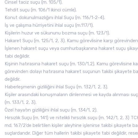
Cinsel taciz suçu (m. 105/1).
Tehdit suçu (m. 106/1 ikinci cümle).
Konut dokunulmazlığını ihlal Suçu (m. 116/1-2-4).
İş ve çalışma hürriyetini ihlal suçu (m.117/1).
Kişilerin huzur ve sükununu bozma suçu (m. 123/1).
Hakaret Suçu (m. 125/1, 2, 3). Kamu görevlisine karşı görevinden
İşlenen hakaret suçu veya cumhurbaşkanına hakaret suçu şikay
tabi değildir.
Kişinin hatırasına hakaret suçu (m. 130/1,2). Kamu görevlisine ka
görevinden dolayı hatırasına hakaret suçunun takibi şikayete ba
değildir.
Haberleşmenin gizliliğini ihlal Suçu (m. 132/1, 2, 3).
Kişiler arasındaki konuşmaların dinlenmesi ve kayda alınması su
(m. 133/1, 2, 3).
Özel hayatın gizliliğini ihlal suçu (m. 134/1, 2).
Hırsızlık Suçu (m. 141) ve nitelikli hırsızlık suçu (m. 142/1, 2, 3) TC
md. 167/2’de belirtilen kişiler aleyhine işlenirse takibi şikayete ba
suçlardandır. Diğer tüm hallerin takibi şikayete tabi değildir, res