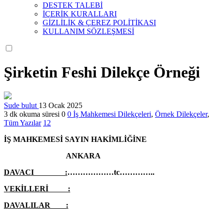
DESTEK TALEBİ
İÇERİK KURALLARI
GİZLİLİK & ÇEREZ POLİTİKASI
KULLANIM SÖZLEŞMESİ
Şirketin Feshi Dilekçe Örneği
Sude bulut
13 Ocak 2025
3 dk okuma süresi
0
0
İş Mahkemesi Dilekçeleri
,
Örnek Dilekçeler
,
Tüm Yazılar
12
İŞ MAHKEMESİ SAYIN HAKİMLİĞİNE
ANKARA
DAVACI :
………………tc…………..
VEKİLLERİ :
DAVALILAR :