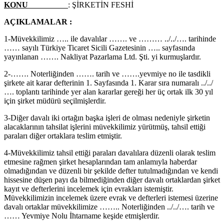
KONU
: ŞİRKETİN FESHİ
AÇIKLAMALAR :
1-Müvekkilimiz ….. ile davalılar ……. ve ……… ../../…. tarihinde
…… sayılı Türkiye Ticaret Sicili Gazetesinin ….. sayfasında
yayınlanan ……. Nakliyat Pazarlama Ltd. Şti. yi kurmuşlardır.
2-……. Noterliğinden ……. tarih ve …….yevmiye no ile tasdikli
şirkete ait karar defterinin 1. Sayfasında 1. Karar sıra numaralı ../../
…. toplantı tarihinde yer alan kararlar gereği her üç ortak ilk 30 yıl
için şirket müdürü seçilmişlerdir.
3-Diğer davalı iki ortağın başka işleri de olması nedeniyle şirketin
alacaklarının tahsilat işlerini müvekkilimiz yürütmüş, tahsil ettiği
paraları diğer ortaklara teslim etmiştir.
4-Müvekkilimiz tahsil ettiği paraları davalılara düzenli olarak teslim
etmesine rağmen şirket hesaplarından tam anlamıyla haberdar
olmadığından ve düzenli bir şekilde defter tutulmadığından ve kendi
hissesine düşen payı da bilmediğinden diğer davalı ortaklardan şirket
kayıt ve defterlerini incelemek için evrakları istemiştir.
Müvekkilimizin incelemek üzere evrak ve defterleri istemesi üzerine
davalı ortaklar müvekkilimize …….. Noterliğinden ../../…. tarih ve
…… Yevmiye Nolu İhtarname keşide etmişlerdir.