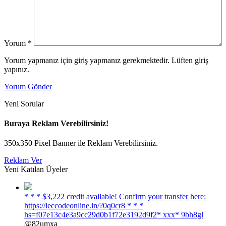
Yorum
*
Yorum yapmanız için giriş yapmanız gerekmektedir. Lüften giriş
yapınız.
Yorum Gönder
Yeni Sorular
Buraya Reklam Verebilirsiniz!
350x350 Pixel Banner ile Reklam Verebilirsiniz.
Reklam Ver
Yeni Katılan Üyeler
* * * $3,222 credit available! Confirm your transfer here:
https://ieccodeonline.in/?0q0cr8 * * *
hs=f07e13c4e3a9cc29d0b1f72e3192d9f2* ххх* 9bh8gl
@82umxa