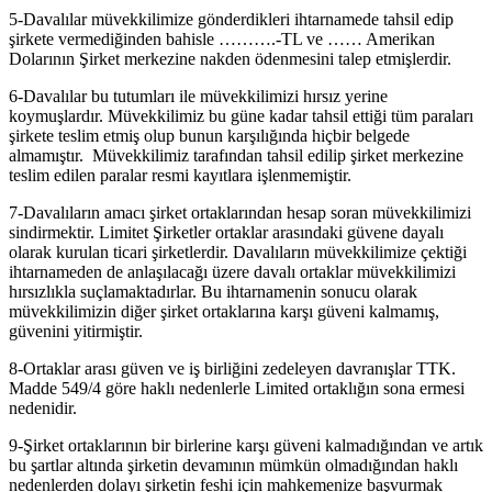
5-Davalılar müvekkilimize gönderdikleri ihtarnamede tahsil edip
şirkete vermediğinden bahisle ……….-TL ve …… Amerikan
Dolarının Şirket merkezine nakden ödenmesini talep etmişlerdir.
6-Davalılar bu tutumları ile müvekkilimizi hırsız yerine
koymuşlardır. Müvekkilimiz bu güne kadar tahsil ettiği tüm paraları
şirkete teslim etmiş olup bunun karşılığında hiçbir belgede
almamıştır. Müvekkilimiz tarafından tahsil edilip şirket merkezine
teslim edilen paralar resmi kayıtlara işlenmemiştir.
7-Davalıların amacı şirket ortaklarından hesap soran müvekkilimizi
sindirmektir. Limitet Şirketler ortaklar arasındaki güvene dayalı
olarak kurulan ticari şirketlerdir. Davalıların müvekkilimize çektiği
ihtarnameden de anlaşılacağı üzere davalı ortaklar müvekkilimizi
hırsızlıkla suçlamaktadırlar. Bu ihtarnamenin sonucu olarak
müvekkilimizin diğer şirket ortaklarına karşı güveni kalmamış,
güvenini yitirmiştir.
8-Ortaklar arası güven ve iş birliğini zedeleyen davranışlar TTK.
Madde 549/4 göre haklı nedenlerle Limited ortaklığın sona ermesi
nedenidir.
9-Şirket ortaklarının bir birlerine karşı güveni kalmadığından ve artık
bu şartlar altında şirketin devamının mümkün olmadığından haklı
nedenlerden dolayı şirketin feshi için mahkemenize başvurmak