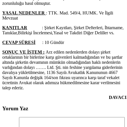
zorunluluğu hasıl olmuştur.
YASAL NEDENLER
: TTK. Mad. 549/4, HUMK. Ve İlgili
Mevzuat
KANITLAR
: Şirket Kayıtları, Şirket Defterleri, İhtarname,
Tanıklar,Bilirkişi İncelemesi,Yasal ve Takdiri Diğer Deliller vs.
CEVAP SÜRESİ
: 10 Gündür
SONUÇ VE İSTEM :
Arz edilen nedenlerden dolayı şirket
ortaklarının bir birlerine karşı güvenleri kalmadığından ve bu şartlar
altında şirketin devamının mümkün olmadığından haklı nedenlerin
varlığından dolayı ……. Ltd. Şti. nin feshine yargılama giderlerinin
davalıya yükletilmesine, 1136 Sayılı Avukatlık Kanununun 4667
Sayılı Kanunla değişik 164/son fıkrası uyarınca karşı taraf vekalet
ücretinin Avukat olarak adımıza hükmedilmesine karar verilmesini
talep ederiz.
DAVACI
Yorum Yaz