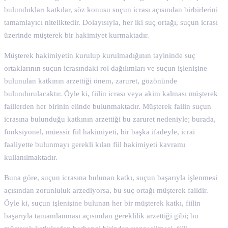
bulundukları katkılar, söz konusu suçun icrası açısından birbirlerini
tamamlayıcı niteliktedir. Dolayısıyla, her iki suç ortağı, suçun icrası
üzerinde müşterek bir hakimiyet kurmaktadır.
Müşterek hakimiyetin kurulup kurulmadığının tayininde suç
ortaklarının suçun icrasındaki rol dağılımları ve suçun işlenişine
bulunulan katkının arzettiği önem, zaruret, gözönünde
bulundurulacaktır. Öyle ki, fiilin icrası veya akim kalması müşterek
faillerden her birinin elinde bulunmaktadır. Müşterek failin suçun
icrasına bulunduğu katkının arzettiği bu zaruret nedeniyle; burada,
fonksiyonel, müessir fiil hakimiyeti, bir başka ifadeyle, icrai
faaliyette bulunmayı gerekli kılan fiil hakimiyeti kavramı
kullanılmaktadır.
Buna göre, suçun icrasına bulunan katkı, suçun başarıyla işlenmesi
açısından zorunluluk arzediyorsa, bu suç ortağı müşterek faildir.
Öyle ki, suçun işlenişine bulunan her bir müşterek katkı, fiilin
başarıyla tamamlanması açısından gereklilik arzettiği gibi; bu