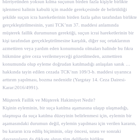
hürriyetinden yoksun kılma suçunun birden fazla kişiyle birlikte
işlenmesi halinin kabulü için madde gerekçesinde de belirtildiği
şekilde suçun icra hareketlerinin birden fazla şahıs tarafından birlikte
gerçekleştirilmesinin, yani TCK’nın 37. maddesi anlamında
müşterek faillik durumunun gerektiği, suçun icrai hareketlerinin bir
kişi tarafından gerçekleştirilmesine karşılık, diğer suç ortaklarının
azmettiren veya yardım eden konumunda olmaları halinde bu fıkra
hükmüne göre ceza verilemeyeceği gözetilmeden, azmettiren
konumunda olup eyleme doğrudan katılmadığı anlaşılan sanık …
hakkında tayin edilen cezada TCK’nın 109/3-b. maddesi uyarınca
arttırım yapılması, bozma nedenidir (Yargıtay 14. Ceza Dairesi-
Karar:2016/4991).
Müşterek Faillik ve Müşterek Hakimiyet Nedir?
Kişinin eyleminin, bir suça katılma aşamasına ulaşıp ulaşmadığı,
ulaşmışsa da suça katılma düzeyinin belirlenmesi için, eylemin bir
aşamasındaki durumun değil, eylemin yapılması için verilen kararın,
bu kararın icra ediliş biçiminin, olay öncesi, sırası ve sonraki
davranışların da dikkate alınıp tüm delillerin birlikte