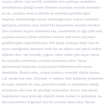
suçunu işlerse, yani nicelik yönünden sınır aşılmışsa azmettiren,
azmettirilenin işlediği kasten öldürme suçundan sorumlu tutulamaz
ise de, yaralama sonucu ölümün de meydana gelebileceğini
öngörme yükümlülüğü altında bulunduğundan, neticesi sebebiyle
ağırlaşmış yaralama suçu (md.87/4) kapsamında sorumlu olacaktır.
Zira yaralama suçuna azmettiren kişi, yaralamanın en ağır şekli olan
yaralama sonucu ölüme sebebiyet vermek neticesinin meydana
gelebileceğini öngörebilecektir. Fail iştirak iradesine dahil olan bu
suçun niteliğinden tamamen farklı bir suç işlerse yani iştirak iradesi
öldürme iken, fail hırsızlık, yağma, cinsel saldırı gibi suçlar işlerse
bu suçlardan azmettiren sorumlu tutulamayacaktır. Suçun
işlenmesinde kullanılan araçlar kastın belirlenmesinde nazara
alınmalıdır. Bomba atma, yangın çıkarma, otomatik silahla tarama,
çok sayıda ateş etme, biyolojik ve nükleer silah kullanma yöntemleri
ile başka kişilerin de zarar görmeleri mutlak ve muhakkak olduğu
eylemlerin olası kast ile işlendiği söylenemez. Eylem neticesinde
başkalarının zarar göreceği objektif olarak mutlak ve muhakkak ise,
tüm neticelerden doğrudan kast ile sorumlu olunacaktır. Bunun