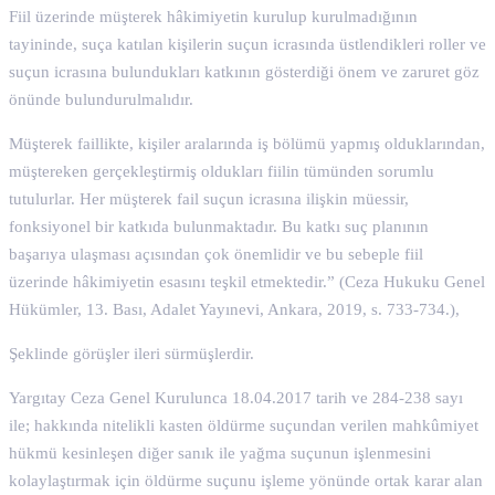
Fiil üzerinde müşterek hâkimiyetin kurulup kurulmadığının
tayininde, suça katılan kişilerin suçun icrasında üstlendikleri roller ve
suçun icrasına bulundukları katkının gösterdiği önem ve zaruret göz
önünde bulundurulmalıdır.
Müşterek faillikte, kişiler aralarında iş bölümü yapmış olduklarından,
müştereken gerçekleştirmiş oldukları fiilin tümünden sorumlu
tutulurlar. Her müşterek fail suçun icrasına ilişkin müessir,
fonksiyonel bir katkıda bulunmaktadır. Bu katkı suç planının
başarıya ulaşması açısından çok önemlidir ve bu sebeple fiil
üzerinde hâkimiyetin esasını teşkil etmektedir.” (Ceza Hukuku Genel
Hükümler, 13. Bası, Adalet Yayınevi, Ankara, 2019, s. 733-734.),
Şeklinde görüşler ileri sürmüşlerdir.
Yargıtay Ceza Genel Kurulunca 18.04.2017 tarih ve 284-238 sayı
ile; hakkında nitelikli kasten öldürme suçundan verilen mahkûmiyet
hükmü kesinleşen diğer sanık ile yağma suçunun işlenmesini
kolaylaştırmak için öldürme suçunu işleme yönünde ortak karar alan