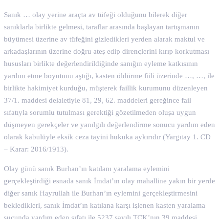
Sanık … olay yerine araçta av tüfeği olduğunu bilerek diğer
sanıklarla birlikte gelmesi, taraflar arasında başlayan tartışmanın
büyümesi üzerine av tüfeğini gizledikleri yerden alarak maktul ve
arkadaşlarının üzerine doğru ateş edip dirençlerini kırıp korkutması
hususları birlikte değerlendirildiğinde sanığın eyleme katkısının
yardım etme boyutunu aştığı, kasten öldürme fiili üzerinde …, …, ile
birlikte hakimiyet kurduğu, müşterek faillik kurumunu düzenleyen
37/1. maddesi delaletiyle 81, 29, 62. maddeleri gereğince fail
sıfatıyla sorumlu tutulması gerektiği gözetilmeden oluşa uygun
düşmeyen gerekçeler ve yanılgılı değerlendirme sonucu yardım eden
olarak kabulüyle eksik ceza tayini hukuka aykırıdır (Yargıtay 1. CD
– Karar: 2016/1913).
Olay günü sanık Burhan’ın katılanı yaralama eylemini
gerçekleştirdiği esnada sanık İmdat’ın olay mahalline yakın bir yerde
diğer sanık Hayrullah ile Burhan’ın eylemini gerçekleştirmesini
bekledikleri, sanık İmdat’ın katılana karşı işlenen kasten yaralama
suçunda yardım eden sıfatı ile 5237 sayılı TCK’nın 39 maddesi