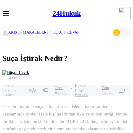
24Hukuk
AKIŞ
MAKALELER
SORU & CEVAP
Suça İştirak Nedir?
Büşra Çevik
14 Ocak 2025
78 dk
Hukuk
,
,
Ceza
Tüm
okuma
0
0
Bilgi
13
Hukuku
Yazılar
süresi
Bankası
Ceza hukukunda suça iştirak, bir suç işleme kararının icrası
kapsamında birden fazla kişi tarafından fikir ve eylem birliği içinde
birlikte suç işlenmesini ifade eder (TCK m.37). Suça iştirak, bir kişi
tarafından işlenebilecek bir suçun aralarında anlaşmak ve işbirliği