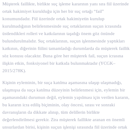
Müşterek faillikte, birlikte suç işleme kararının yanı sıra fiil üzerinde
ortak hakimiyet kurulduğu için her bir suç ortağı “fail”
konumundadır. Fiil üzerinde ortak hakimiyetin kurulup
kurulmadığının belirlenmesinde suç ortaklarının suçun icrasında
üstlendikleri rolleri ve katkılarının taşıdığı önem göz önünde
bulundurulmalıdır. Suç ortaklarının, suçun işlenmesinde yaptıkları
katkının, diğerinin fiilini tamamladığı durumlarda da müşterek faillik
söz konusu olacaktır. Buna göre her müşterek fail, suçun icrasına
ilişkin etkin, fonksiyonel bir katkıda bulunmaktadır (YCGK–
2015/278K).
Kişinin eyleminin, bir suça katılma aşamasına ulaşıp ulaşmadığı,
ulaşmışsa da suça katılma düzeyinin belirlenmesi için, eylemin bir
aşamasındaki durumun değil, eylemin yapılması için verilen kararın,
bu kararın icra ediliş biçiminin, olay öncesi, sırası ve sonraki
davranışların da dikkate alınıp, tüm delillerin birlikte
değerlendirilmesi gerekir. Zira müşterek faillikte aranan en önemli
unsurlardan birisi, kişinin suçun işlenişi sırasında fiil üzerinde ortak