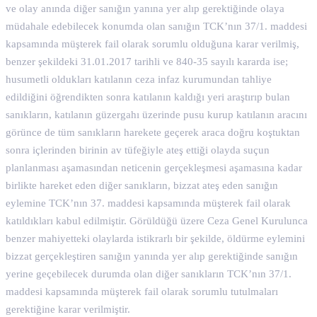
ve olay anında diğer sanığın yanına yer alıp gerektiğinde olaya
müdahale edebilecek konumda olan sanığın TCK’nın 37/1. maddesi
kapsamında müşterek fail olarak sorumlu olduğuna karar verilmiş,
benzer şekildeki 31.01.2017 tarihli ve 840-35 sayılı kararda ise;
husumetli oldukları katılanın ceza infaz kurumundan tahliye
edildiğini öğrendikten sonra katılanın kaldığı yeri araştırıp bulan
sanıkların, katılanın güzergahı üzerinde pusu kurup katılanın aracını
görünce de tüm sanıkların harekete geçerek araca doğru koştuktan
sonra içlerinden birinin av tüfeğiyle ateş ettiği olayda suçun
planlanması aşamasından neticenin gerçekleşmesi aşamasına kadar
birlikte hareket eden diğer sanıkların, bizzat ateş eden sanığın
eylemine TCK’nın 37. maddesi kapsamında müşterek fail olarak
katıldıkları kabul edilmiştir. Görüldüğü üzere Ceza Genel Kurulunca
benzer mahiyetteki olaylarda istikrarlı bir şekilde, öldürme eylemini
bizzat gerçekleştiren sanığın yanında yer alıp gerektiğinde sanığın
yerine geçebilecek durumda olan diğer sanıkların TCK’nın 37/1.
maddesi kapsamında müşterek fail olarak sorumlu tutulmaları
gerektiğine karar verilmiştir.