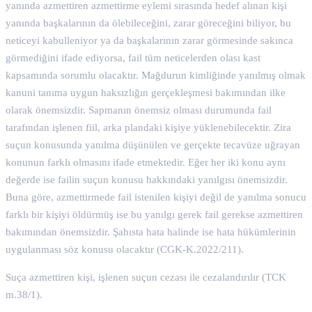
yanında azmettiren azmettirme eylemi sırasında hedef alınan kişi
yanında başkalarının da ölebileceğini, zarar göreceğini biliyor, bu
neticeyi kabulleniyor ya da başkalarının zarar görmesinde sakınca
görmediğini ifade ediyorsa, fail tüm neticelerden olası kast
kapsamında sorumlu olacaktır. Mağdurun kimliğinde yanılmış olmak
kanuni tanıma uygun haksızlığın gerçekleşmesi bakımından ilke
olarak önemsizdir. Sapmanın önemsiz olması durumunda fail
tarafından işlenen fiil, arka plandaki kişiye yüklenebilecektir. Zira
suçun konusunda yanılma düşünülen ve gerçekte tecavüze uğrayan
konunun farklı olmasını ifade etmektedir. Eğer her iki konu aynı
değerde ise failin suçun konusu hakkındaki yanılgısı önemsizdir.
Buna göre, azmettirmede fail istenilen kişiyi değil de yanılma sonucu
farklı bir kişiyi öldürmüş ise bu yanılgı gerek fail gerekse azmettiren
bakımından önemsizdir. Şahısta hata halinde ise hata hükümlerinin
uygulanması söz konusu olacaktır (CGK-K.2022/211).
Suça azmettiren kişi, işlenen suçun cezası ile cezalandırılır (TCK
m.38/1).