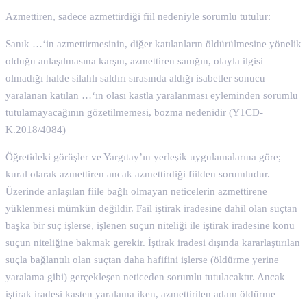
Azmettiren, sadece azmettirdiği fiil nedeniyle sorumlu tutulur:
Sanık …‘in azmettirmesinin, diğer katılanların öldürülmesine yönelik
olduğu anlaşılmasına karşın, azmettiren sanığın, olayla ilgisi
olmadığı halde silahlı saldırı sırasında aldığı isabetler sonucu
yaralanan katılan …‘ın olası kastla yaralanması eyleminden sorumlu
tutulamayacağının gözetilmemesi, bozma nedenidir (Y1CD-
K.2018/4084)
Öğretideki görüşler ve Yargıtay’ın yerleşik uygulamalarına göre;
kural olarak azmettiren ancak azmettirdiği fiilden sorumludur.
Üzerinde anlaşılan fiile bağlı olmayan neticelerin azmettirene
yüklenmesi mümkün değildir. Fail iştirak iradesine dahil olan suçtan
başka bir suç işlerse, işlenen suçun niteliği ile iştirak iradesine konu
suçun niteliğine bakmak gerekir. İştirak iradesi dışında kararlaştırılan
suçla bağlantılı olan suçtan daha hafifini işlerse (öldürme yerine
yaralama gibi) gerçekleşen neticeden sorumlu tutulacaktır. Ancak
iştirak iradesi kasten yaralama iken, azmettirilen adam öldürme