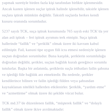
yapmak suretiyle birden fazla kişi tarafından birlikte işlenmesidir.
Ancak kasten işlenen suçlar iştirak halinde işlenebilir, taksirle işlenen
suçlara iştirak mümkün değildir. Taksirli suçlarda herkes kendi
kusuru oranında sorumludur.
5237 sayılı TCK, suça iştirak kurumunda 765 sayılı eski TCK’da yer
alan asli iştirak – feri iştirak ayrımını terk etmiştir. Suça iştirak
hallerinde “faillik” ve “şeriklik” olmak üzere iki kavram kabul
edilmiştir. Fail, kanuni tipe uygun fiili icra etmesi nedeniyle işlenen
suçtan doğrudan sorumludur. Buna karşılık, şeriklerin sorumluluğu
doğrudan değildir, şerikler, suçtan bağlılık kuralı gereğince sorumlu
tutulurlar. Başka bir anlatımla, şeriklerin suçla irtibatları failin şahsına
ve işlediği fiile bağlılık arz etmektedir. Bu nedenle, şerikler
kendilerince bilinen ve failin işlediği fiilden veya şahsından
kaynaklanan nitelikli hallerden etkilenirler. Şeriklik, “yardım etme”
ve “azmettirme” olmak üzere iki şekilde vücut bulur.
TCK md.37’de düzenlenen faillik, “müşterek faillik” ve “dolaylı
faillik” olmak üzere ikiye ayrılmaktadır: