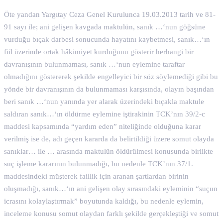
Öte yandan Yargıtay Ceza Genel Kurulunca 19.03.2013 tarih ve 81-
91 sayı ile; ani gelişen kavgada maktulün, sanık …‘nun göğsüne
vurduğu bıçak darbesi sonucunda hayatını kaybetmesi, sanık…‘ın
fiil üzerinde ortak hâkimiyet kurduğunu gösterir herhangi bir
davranışının bulunmaması, sanık …‘nun eylemine taraftar
olmadığını göstererek şekilde engelleyici bir söz söylemediği gibi bu
yönde bir davranışının da bulunmaması karşısında, olayın başından
beri sanık …‘nun yanında yer alarak üzerindeki bıçakla maktule
saldıran sanık…‘ın öldürme eylemine iştirakinin TCK’nın 39/2-c
maddesi kapsamında “yardım eden” niteliğinde olduğuna karar
verilmiş ise de, adı geçen kararda da belirtildiği üzere somut olayda
sanıklar… ile … arasında maktulün öldürülmesi konusunda birlikte
suç işleme kararının bulunmadığı, bu nedenle TCK’nın 37/1.
maddesindeki müşterek faillik için aranan şartlardan birinin
oluşmadığı, sanık…‘ın ani gelişen olay sırasındaki eyleminin “suçun
icrasını kolaylaştırmak” boyutunda kaldığı, bu nedenle eylemin,
inceleme konusu somut olaydan farklı şekilde gerçekleştiği ve somut