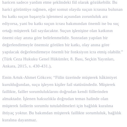
haricen sadece yardım etme şeklindeki fiil olarak gözükebilir. Bu
harici görüntüye rağmen, eğer somut olayda suçun icrasına bulunan
bu katkı suçun başarıyla işlenmesi açısından zorunluluk arz
ediyorsa, yani bu katkı suçun icrası bakımından önemli ise bu suç
ortağı müşterek fail sayılacaktır. Suçun işlenişine olan katkının
önemi olay anına göre belirlenmelidir. Sonradan yapılan bir
değerlendirmeyle önemsiz görülen bir katkı, olay anına göre
yapılacak değerlendirmeye önemli bir fonksiyon icra etmiş olabilir.”
(Türk Ceza Hukuku Genel Hükümler, 8. Bası, Seçkin Yayınları,
Ankara, 2015, s. 430-431.),
Emin Artuk-Ahmet Gökcen; “Fiilin üzerinde müşterek hâkimiyet
kurulduğundan, suçu işleyen kişiler fail statüsündedir. Müşterek
faillikte, failler sorumluluklarını doğrudan kendi fiillerinden
almaktadır. İşlenen haksızlıkla doğrudan temas halinde olan
müşterek faillerin sorumlu tutulabilmeleri için bağlılık kuralına
ihtiyaç yoktur. Bu bakımdan müşterek faillikte sorumluluk, bağlılık
kuralına dayanmaz.