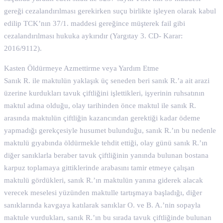
gereği cezalandırılması gerekirken suçu birlikte işleyen olarak kabul
edilip TCK’nın 37/1. maddesi gereğince müşterek fail gibi
cezalandırılması hukuka aykırıdır (Yargıtay 3. CD- Karar:
2016/9112).
Kasten Öldürmeye Azmettirme veya Yardım Etme
Sanık R. ile maktulün yaklaşık üç seneden beri sanık R.’a ait arazi
üzerine kurdukları tavuk çiftliğini işlettikleri, işyerinin ruhsatının
maktul adına olduğu, olay tarihinden önce maktul ile sanık R.
arasında maktulün çiftliğin kazancından gerektiği kadar ödeme
yapmadığı gerekçesiyle husumet bulunduğu, sanık R.’ın bu nedenle
maktulü gıyabında öldürmekle tehdit ettiği, olay günü sanık R.’ın
diğer sanıklarla beraber tavuk çiftliğinin yanında bulunan bostana
karpuz toplamaya gittiklerinde arabasını tamir etmeye çalışan
maktulü gördükleri, sanık R.’ın maktulün yanına giderek alacak
verecek meselesi yüzünden maktulle tartışmaya başladığı, diğer
sanıklarında kavgaya katılarak sanıklar O. ve B. A.’nin sopayla
maktule vurdukları, sanık R.’ın bu sırada tavuk çiftliğinde bulunan