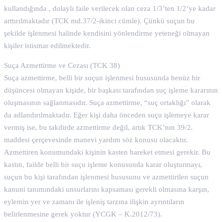
kullandığında , dolaylı faile verilecek olan ceza 1/3’ten 1/2’ye kadar
arttırılmaktadır (TCK md.37/2-ikinci cümle). Çünkü suçun bu
şekilde işlenmesi halinde kendisini yönlendirme yeteneği olmayan
kişiler istismar edilmektedir.
Suça Azmettirme ve Cezası (TCK 38)
Suça azmettirme, belli bir suçun işlenmesi hususunda henüz bir
düşüncesi olmayan kişide, bir başkası tarafından suç işleme kararının
oluşmasının sağlanmasıdır. Suça azmettirme, “suç ortaklığı” olarak
da adlandırılmaktadır. Eğer kişi daha önceden suçu işlemeye karar
vermiş ise, bu takdirde azmettirme değil, artık TCK’nın 39/2.
maddesi çerçevesinde manevi yardım söz konusu olacaktır.
Azmettiren konumundaki kişinin kasten hareket etmesi gerekir. Bu
kastın, failde belli bir suçu işleme konusunda karar oluşturmayı,
suçun bu kişi tarafından işlenmesi hususunu ve azmettirilen suçun
kanuni tanımındaki unsurlarını kapsaması gerekli olmasına karşın,
eylemin yer ve zamanı ile işleniş tarzına ilişkin ayrıntıların
belirlenmesine gerek yoktur (YCGK – K.2012/73).