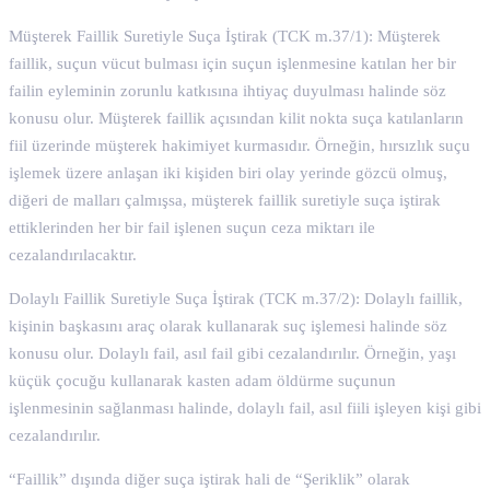
Müşterek Faillik Suretiyle Suça İştirak (TCK m.37/1): Müşterek
faillik, suçun vücut bulması için suçun işlenmesine katılan her bir
failin eyleminin zorunlu katkısına ihtiyaç duyulması halinde söz
konusu olur. Müşterek faillik açısından kilit nokta suça katılanların
fiil üzerinde müşterek hakimiyet kurmasıdır. Örneğin, hırsızlık suçu
işlemek üzere anlaşan iki kişiden biri olay yerinde gözcü olmuş,
diğeri de malları çalmışsa, müşterek faillik suretiyle suça iştirak
ettiklerinden her bir fail işlenen suçun ceza miktarı ile
cezalandırılacaktır.
Dolaylı Faillik Suretiyle Suça İştirak (TCK m.37/2): Dolaylı faillik,
kişinin başkasını araç olarak kullanarak suç işlemesi halinde söz
konusu olur. Dolaylı fail, asıl fail gibi cezalandırılır. Örneğin, yaşı
küçük çocuğu kullanarak kasten adam öldürme suçunun
işlenmesinin sağlanması halinde, dolaylı fail, asıl fiili işleyen kişi gibi
cezalandırılır.
“Faillik” dışında diğer suça iştirak hali de “Şeriklik” olarak