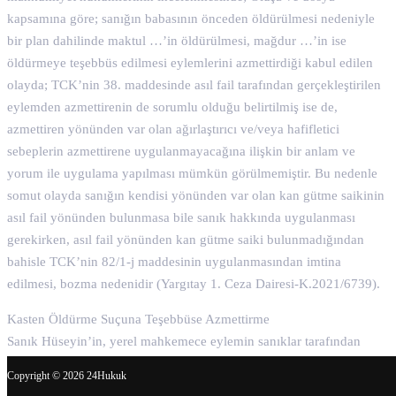
kapsamına göre; sanığın babasının önceden öldürülmesi nedeniyle
bir plan dahilinde maktul …’in öldürülmesi, mağdur …’in ise
öldürmeye teşebbüs edilmesi eylemlerini azmettirdiği kabul edilen
olayda; TCK’nin 38. maddesinde asıl fail tarafından gerçekleştirilen
eylemden azmettirenin de sorumlu olduğu belirtilmiş ise de,
azmettiren yönünden var olan ağırlaştırıcı ve/veya hafifletici
sebeplerin azmettirene uygulanmayacağına ilişkin bir anlam ve
yorum ile uygulama yapılması mümkün görülmemiştir. Bu nedenle
somut olayda sanığın kendisi yönünden var olan kan gütme saikinin
asıl fail yönünden bulunmasa bile sanık hakkında uygulanması
gerekirken, asıl fail yönünden kan gütme saiki bulunmadığından
bahisle TCK’nin 82/1-j maddesinin uygulanmasından imtina
edilmesi, bozma nedenidir (Yargıtay 1. Ceza Dairesi-K.2021/6739).
Kasten Öldürme Suçuna Teşebbüse Azmettirme
Sanık Hüseyin’in, yerel mahkemece eylemin sanıklar tarafından
işlendiğini kabulde esas alınan beyanlarında, sanık Ali ile birlikte
Copyright © 2026 24Hukuk
sanık Mehmet Ali’yi katılanın öldürülmesi konusunda değil de