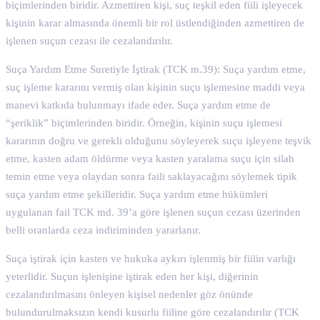
biçimlerinden biridir. Azmettiren kişi, suç teşkil eden fiili işleyecek
kişinin karar almasında önemli bir rol üstlendiğinden azmettiren de
işlenen suçun cezası ile cezalandırılır.
Suça Yardım Etme Suretiyle İştirak (TCK m.39): Suça yardım etme,
suç işleme kararını vermiş olan kişinin suçu işlemesine maddi veya
manevi katkıda bulunmayı ifade eder. Suça yardım etme de
“şeriklik” biçimlerinden biridir. Örneğin, kişinin suçu işlemesi
kararının doğru ve gerekli olduğunu söyleyerek suçu işleyene teşvik
etme, kasten adam öldürme veya kasten yaralama suçu için silah
temin etme veya olaydan sonra faili saklayacağını söylemek tipik
suça yardım etme şekilleridir. Suça yardım etme hükümleri
uygulanan fail TCK md. 39’a göre işlenen suçun cezası üzerinden
belli oranlarda ceza indiriminden yararlanır.
Suça iştirak için kasten ve hukuka aykırı işlenmiş bir fiilin varlığı
yeterlidir. Suçun işlenişine iştirak eden her kişi, diğerinin
cezalandırılmasını önleyen kişisel nedenler göz önünde
bulundurulmaksızın kendi kusurlu fiiline göre cezalandırılır (TCK