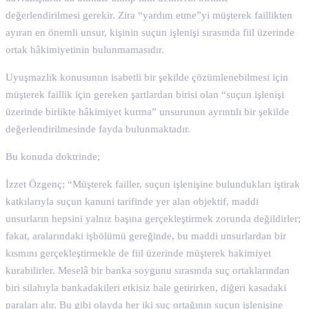
değerlendirilmesi gerekir. Zira “yardım etme”yi müşterek faillikten
ayıran en önemli unsur, kişinin suçun işlenişi sırasında fiil üzerinde
ortak hâkimiyetinin bulunmamasıdır.
Uyuşmazlık konusunun isabetli bir şekilde çözümlenebilmesi için
müşterek faillik için gereken şartlardan birisi olan “suçun işlenişi
üzerinde birlikte hâkimiyet kurma” unsurunun ayrıntılı bir şekilde
değerlendirilmesinde fayda bulunmaktadır.
Bu konuda doktrinde;
İzzet Özgenç; “Müşterek failler, suçun işlenişine bulundukları iştirak
katkılarıyla suçun kanuni tarifinde yer alan objektif, maddi
unsurların hepsini yalnız başına gerçekleştirmek zorunda değildirler;
fakat, aralarındaki işbölümü gereğinde, bu maddi unsurlardan bir
kısmını gerçekleştirmekle de fiil üzerinde müşterek hakimiyet
kurabilirler. Meselâ bir banka soygunu sırasında suç ortaklarından
biri silahıyla bankadakileri etkisiz hale getirirken, diğeri kasadaki
paraları alır. Bu gibi olayda her iki suç ortağının suçun işlenişine