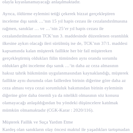
olayla kıyaslanamayacağı anlaşılmaktadır.
Ayrıca, öldürme eylemini tetiği çekerek bizzat gerçekleştiren
inceleme dışı sanık …‘nın 15 yıl hapis cezası ile cezalandırılmasına
rağmen, sanıklar … ve …‘nin 25’er yıl hapis cezası ile
cezalandırılmalarının TCK’nın 3. maddesinde düzenlenen orantılılık
ilkesine aykırı olacağı ileri sürülmüş ise de, TCK’nın 37/1. maddesi
kapsamında kalan müşterek faillikte her bir fail müştereken
gerçekleştirmiş oldukları fiilin tümünden aynı oranda sorumlu
oldukları gibi inceleme dışı sanık …‘in daha az ceza almasının
haksız tahrik hükmünün uygulanmasından kaynaklandığı, müşterek
faillikte aynı durumda olan faillerden birinin diğerine göre daha az
ceza alması veya cezai sorumluluk bakımından birinin eyleminin
diğerine göre daha önemli ya da nitelikli olmasının söz konusu
olamayacağı anlaşıldığından bu yöndeki düşüncelere katılmak
mümkün olmamaktadır (CGK-Karar : 2020/116).
Müşterek Faillik ve Suça Yardım Etme
Kardeş olan sanıkların olay öncesi maktul ile yaşadıkları tartışmadan