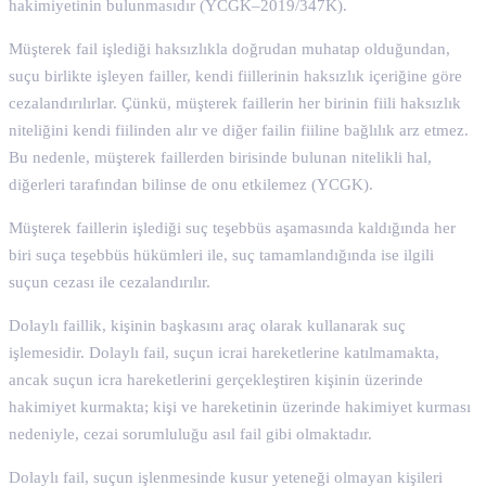
hakimiyetinin bulunmasıdır (YCGK–2019/347K).
Müşterek fail işlediği haksızlıkla doğrudan muhatap olduğundan,
suçu birlikte işleyen failler, kendi fiillerinin haksızlık içeriğine göre
cezalandırılırlar. Çünkü, müşterek faillerin her birinin fiili haksızlık
niteliğini kendi fiilinden alır ve diğer failin fiiline bağlılık arz etmez.
Bu nedenle, müşterek faillerden birisinde bulunan nitelikli hal,
diğerleri tarafından bilinse de onu etkilemez (YCGK).
Müşterek faillerin işlediği suç teşebbüs aşamasında kaldığında her
biri suça teşebbüs hükümleri ile, suç tamamlandığında ise ilgili
suçun cezası ile cezalandırılır.
Dolaylı faillik, kişinin başkasını araç olarak kullanarak suç
işlemesidir. Dolaylı fail, suçun icrai hareketlerine katılmamakta,
ancak suçun icra hareketlerini gerçekleştiren kişinin üzerinde
hakimiyet kurmakta; kişi ve hareketinin üzerinde hakimiyet kurması
nedeniyle, cezai sorumluluğu asıl fail gibi olmaktadır.
Dolaylı fail, suçun işlenmesinde kusur yeteneği olmayan kişileri