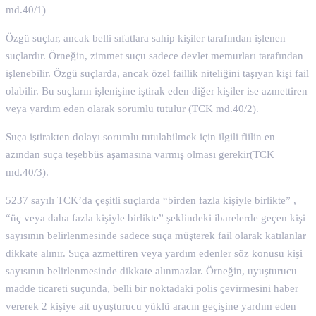
md.40/1)
Özgü suçlar, ancak belli sıfatlara sahip kişiler tarafından işlenen
suçlardır. Örneğin, zimmet suçu sadece devlet memurları tarafından
işlenebilir. Özgü suçlarda, ancak özel faillik niteliğini taşıyan kişi fail
olabilir. Bu suçların işlenişine iştirak eden diğer kişiler ise azmettiren
veya yardım eden olarak sorumlu tutulur (TCK md.40/2).
Suça iştirakten dolayı sorumlu tutulabilmek için ilgili fiilin en
azından suça teşebbüs aşamasına varmış olması gerekir(TCK
md.40/3).
5237 sayılı TCK’da çeşitli suçlarda “birden fazla kişiyle birlikte” ,
“üç veya daha fazla kişiyle birlikte” şeklindeki ibarelerde geçen kişi
sayısının belirlenmesinde sadece suça müşterek fail olarak katılanlar
dikkate alınır. Suça azmettiren veya yardım edenler söz konusu kişi
sayısının belirlenmesinde dikkate alınmazlar. Örneğin, uyuşturucu
madde ticareti suçunda, belli bir noktadaki polis çevirmesini haber
vererek 2 kişiye ait uyuşturucu yüklü aracın geçişine yardım eden