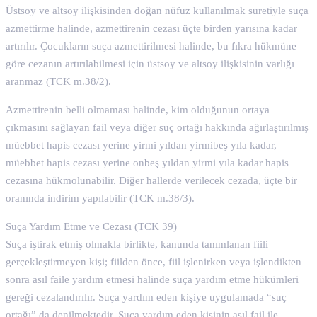
Üstsoy ve altsoy ilişkisinden doğan nüfuz kullanılmak suretiyle suça
azmettirme halinde, azmettirenin cezası üçte birden yarısına kadar
artırılır. Çocukların suça azmettirilmesi halinde, bu fıkra hükmüne
göre cezanın artırılabilmesi için üstsoy ve altsoy ilişkisinin varlığı
aranmaz (TCK m.38/2).
Azmettirenin belli olmaması halinde, kim olduğunun ortaya
çıkmasını sağlayan fail veya diğer suç ortağı hakkında ağırlaştırılmış
müebbet hapis cezası yerine yirmi yıldan yirmibeş yıla kadar,
müebbet hapis cezası yerine onbeş yıldan yirmi yıla kadar hapis
cezasına hükmolunabilir. Diğer hallerde verilecek cezada, üçte bir
oranında indirim yapılabilir (TCK m.38/3).
Suça Yardım Etme ve Cezası (TCK 39)
Suça iştirak etmiş olmakla birlikte, kanunda tanımlanan fiili
gerçekleştirmeyen kişi; fiilden önce, fiil işlenirken veya işlendikten
sonra asıl faile yardım etmesi halinde suça yardım etme hükümleri
gereği cezalandırılır. Suça yardım eden kişiye uygulamada “suç
ortağı” da denilmektedir. Suça yardım eden kişinin asıl fail ile