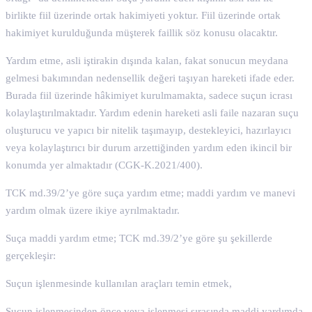
birlikte fiil üzerinde ortak hakimiyeti yoktur. Fiil üzerinde ortak
hakimiyet kurulduğunda müşterek faillik söz konusu olacaktır.
Yardım etme, asli iştirakin dışında kalan, fakat sonucun meydana
gelmesi bakımından nedensellik değeri taşıyan hareketi ifade eder.
Burada fiil üzerinde hâkimiyet kurulmamakta, sadece suçun icrası
kolaylaştırılmaktadır. Yardım edenin hareketi asli faile nazaran suçu
oluşturucu ve yapıcı bir nitelik taşımayıp, destekleyici, hazırlayıcı
veya kolaylaştırıcı bir durum arzettiğinden yardım eden ikincil bir
konumda yer almaktadır (CGK-K.2021/400).
TCK md.39/2’ye göre suça yardım etme; maddi yardım ve manevi
yardım olmak üzere ikiye ayrılmaktadır.
Suça maddi yardım etme; TCK md.39/2’ye göre şu şekillerde
gerçekleşir:
Suçun işlenmesinde kullanılan araçları temin etmek,
Suçun işlenmesinden önce veya işlenmesi sırasında maddi yardımda