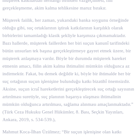
müşterek katkılardan herhangi birinden vazgeçilmesi, fiili
gerçekleşmeme, akim kalma tehlikesine maruz bırakır.
Müşterek faiilik, her zaman, yukarıdaki banka soygunu örneğinde
olduğu gibi, suç ortaklarının iştirak katkılarının karşılıklı olarak
birbirlerini tamamladığı klasik şekliyle karşımıza çıkmamaktadır.
Bazı hallerde, müşterek faillerden her biri suçun kanunî tarifindeki
bütün unsurları tek başına gerçekleştirmeye gayret etmek üzere, bir
müşterek anlaşmaya varılır. Böyle bir durumda müşterek hareket
etmenin amacı, fiilin akim kalma ihtimalini mümkün olduğunca az
indirmektir. Fakat, bu demek değildir ki, böyle bir ihtimalde her bir
suç ortağının suçun işlenişine bulunduğu katkı bizatihî önemsizdir.
Aksine, suçun icraî hareketlerini gerçekleştirecek suç ortağı sayısının
artırılması suretiyle, suç planının başarıya ulaşması ihtimalinin
mümkün olduğunca artırılması, sağlama alınması amaçlanmaktadır.”
(Türk Ceza Hukuku Genel Hükümler, 8. Bası, Seçkin Yayınları,
Ankara, 2019, s. 534-539.),
Mahmut Koca-İlhan Üzülmez; “Bir suçun işlenişine olan katkı