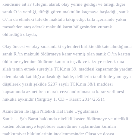
kendisine ait av tüfeğini alarak olay yerine geldiği ve tüfeği diğer
sanık O.’a verdiği, tüfeği gören maktulün kaçmaya başladığı, sanık
O.’ın da elindeki tüfekle maktulü takip edip, tarla içerisinde yakın
mesafeden ateş ederek maktulü karın bölgesinden vurarak
öldürdüğü olayda;
Olay öncesi ve olay sırasındaki eylemleri birlikte dikkate alındığında
sanık R.’ın maktulü öldürmeye karar vermiş olan sanık O.’ın kasten
öldürme eylemine öldürme kararını teşvik ve takviye ederek ona
silah temin etmek suretiyle TCK.nın 39. maddesi kapsamında yardım
eden olarak katıldığı anlaşıldığı halde, delillerin takdirinde yanılgıya
düşülerek yazılı şekilde 5237 sayılı TCK.nın 38/1 maddesi
kapsamında azmettiren olarak cezalandırılmasına karar verilmesi
hukuka aykırıdır (Yargıtay 1. CD – Karar: 2014/2551).
Azmettiren ile İlgili Nitelikli Hal Faile Uygulanmaz
Sanık … Şah Barut hakkında nitelikli kasten öldürmeye ve nitelikli
kasten öldürmeye teşebbüse azmettirme suçlarından kurulan
mahkumiyet hükümlerinin incelenmesinde; Oluşa ve dosya