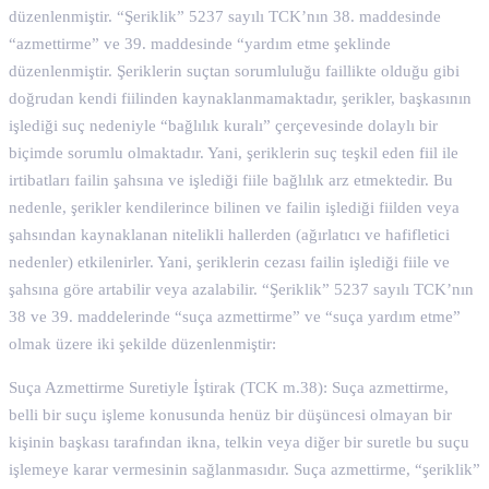
düzenlenmiştir. “Şeriklik” 5237 sayılı TCK’nın 38. maddesinde
“azmettirme” ve 39. maddesinde “yardım etme şeklinde
düzenlenmiştir. Şeriklerin suçtan sorumluluğu faillikte olduğu gibi
doğrudan kendi fiilinden kaynaklanmamaktadır, şerikler, başkasının
işlediği suç nedeniyle “bağlılık kuralı” çerçevesinde dolaylı bir
biçimde sorumlu olmaktadır. Yani, şeriklerin suç teşkil eden fiil ile
irtibatları failin şahsına ve işlediği fiile bağlılık arz etmektedir. Bu
nedenle, şerikler kendilerince bilinen ve failin işlediği fiilden veya
şahsından kaynaklanan nitelikli hallerden (ağırlatıcı ve hafifletici
nedenler) etkilenirler. Yani, şeriklerin cezası failin işlediği fiile ve
şahsına göre artabilir veya azalabilir. “Şeriklik” 5237 sayılı TCK’nın
38 ve 39. maddelerinde “suça azmettirme” ve “suça yardım etme”
olmak üzere iki şekilde düzenlenmiştir:
Suça Azmettirme Suretiyle İştirak (TCK m.38): Suça azmettirme,
belli bir suçu işleme konusunda henüz bir düşüncesi olmayan bir
kişinin başkası tarafından ikna, telkin veya diğer bir suretle bu suçu
işlemeye karar vermesinin sağlanmasıdır. Suça azmettirme, “şeriklik”