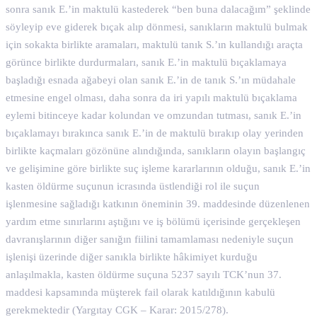
sonra sanık E.’in maktulü kastederek “ben buna dalacağım” şeklinde
söyleyip eve giderek bıçak alıp dönmesi, sanıkların maktulü bulmak
için sokakta birlikte aramaları, maktulü tanık S.’ın kullandığı araçta
görünce birlikte durdurmaları, sanık E.’in maktulü bıçaklamaya
başladığı esnada ağabeyi olan sanık E.’in de tanık S.’ın müdahale
etmesine engel olması, daha sonra da iri yapılı maktulü bıçaklama
eylemi bitinceye kadar kolundan ve omzundan tutması, sanık E.’in
bıçaklamayı bırakınca sanık E.’in de maktulü bırakıp olay yerinden
birlikte kaçmaları gözönüne alındığında, sanıkların olayın başlangıç
ve gelişimine göre birlikte suç işleme kararlarının olduğu, sanık E.’in
kasten öldürme suçunun icrasında üstlendiği rol ile suçun
işlenmesine sağladığı katkının öneminin 39. maddesinde düzenlenen
yardım etme sınırlarını aştığını ve iş bölümü içerisinde gerçekleşen
davranışlarının diğer sanığın fiilini tamamlaması nedeniyle suçun
işlenişi üzerinde diğer sanıkla birlikte hâkimiyet kurduğu
anlaşılmakla, kasten öldürme suçuna 5237 sayılı TCK’nun 37.
maddesi kapsamında müşterek fail olarak katıldığının kabulü
gerekmektedir (Yargıtay CGK – Karar: 2015/278).