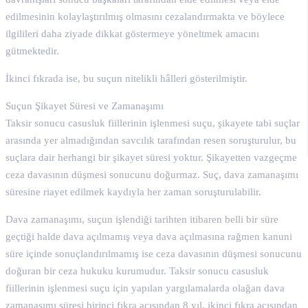
edilmesinin kolaylaştırılmış olmasını cezalandırmakta ve böylece
ilgilileri daha ziyade dikkat göstermeye yöneltmek amacını
gütmektedir.
İkinci fıkrada ise, bu suçun nitelikli hâlleri gösterilmiştir.
Suçun Şikayet Süresi ve Zamanaşımı
Taksir sonucu casusluk fiillerinin işlenmesi suçu, şikayete tabi suçlar
arasında yer almadığından savcılık tarafından resen soruşturulur, bu
suçlara dair herhangi bir şikayet süresi yoktur. Şikayetten vazgeçme
ceza davasının düşmesi sonucunu doğurmaz. Suç, dava zamanaşımı
süresine riayet edilmek kaydıyla her zaman soruşturulabilir.
Dava zamanaşımı, suçun işlendiği tarihten itibaren belli bir süre
geçtiği halde dava açılmamış veya dava açılmasına rağmen kanuni
süre içinde sonuçlandırılmamış ise ceza davasının düşmesi sonucunu
doğuran bir ceza hukuku kurumudur. Taksir sonucu casusluk
fiillerinin işlenmesi suçu için yapılan yargılamalarda olağan dava
zamanaşımı süresi birinci fıkra açısından 8 yıl, ikinci fıkra açısından