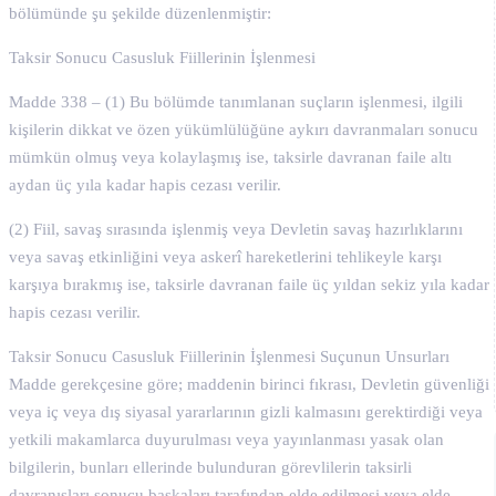
bölümünde şu şekilde düzenlenmiştir:
Taksir Sonucu Casusluk Fiillerinin İşlenmesi
Madde 338 – (1) Bu bölümde tanımlanan suçların işlenmesi, ilgili
kişilerin dikkat ve özen yükümlülüğüne aykırı davranmaları sonucu
mümkün olmuş veya kolaylaşmış ise, taksirle davranan faile altı
aydan üç yıla kadar hapis cezası verilir.
(2) Fiil, savaş sırasında işlenmiş veya Devletin savaş hazırlıklarını
veya savaş etkinliğini veya askerî hareketlerini tehlikeyle karşı
karşıya bırakmış ise, taksirle davranan faile üç yıldan sekiz yıla kadar
hapis cezası verilir.
Taksir Sonucu Casusluk Fiillerinin İşlenmesi Suçunun Unsurları
Madde gerekçesine göre; maddenin birinci fıkrası, Devletin güvenliği
veya iç veya dış siyasal yararlarının gizli kalmasını gerektirdiği veya
yetkili makamlarca duyurulması veya yayınlanması yasak olan
bilgilerin, bunları ellerinde bulunduran görevlilerin taksirli
davranışları sonucu başkaları tarafından elde edilmesi veya elde