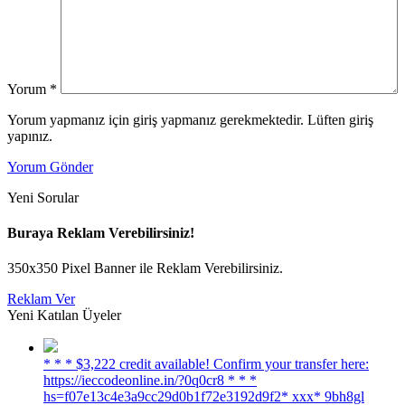
Yorum
*
Yorum yapmanız için giriş yapmanız gerekmektedir. Lüften giriş
yapınız.
Yorum Gönder
Yeni Sorular
Buraya Reklam Verebilirsiniz!
350x350 Pixel Banner ile Reklam Verebilirsiniz.
Reklam Ver
Yeni Katılan Üyeler
* * * $3,222 credit available! Confirm your transfer here:
https://ieccodeonline.in/?0q0cr8 * * *
hs=f07e13c4e3a9cc29d0b1f72e3192d9f2* ххх* 9bh8gl