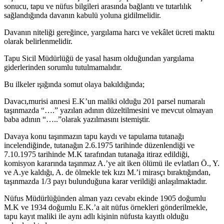
sonucu, tapu ve nüfus bilgileri arasında bağlantı ve tutarlılık
sağlandığında davanın kabulü yoluna gidilmelidir.
Davanın niteliği gereğince, yargılama harcı ve vekâlet ücreti maktu
olarak belirlenmelidir.
Tapu Sicil Müdürlüğü de yasal hasım olduğundan yargılama
giderlerinden sorumlu tutulmamalıdır.
Bu ilkeler ışığında somut olaya bakıldığında;
Davacı,murisi annesi E.K’un maliki olduğu 201 parsel numaralı
taşınmazda “….” yazılan adının düzeltilmesini ve mevcut olmayan
baba adının “…..”olarak yazılmasını istemiştir.
Davaya konu taşınmazın tapu kaydı ve tapulama tutanağı
incelendiğinde, tutanağın 2.6.1975 tarihinde düzenlendiği ve
7.10.1975 tarihinde M.K tarafından tutanağa itiraz edildiği,
komisyon kararında taşınmaz A.’ye ait iken ölümü ile evlatları Ö., Y.
ve A.ye kaldığı, A. de ölmekle tek kızı M.’i mirasçı bıraktığından,
taşınmazda 1/3 payı bulunduğuna karar verildiği anlaşılmaktadır.
Nüfus Müdürlüğünden alman yazı cevabı ekinde 1905 doğumlu
M.K ve 1934 doğumlu E.K.’a ait nüfus örnekleri gönderilmekle,
tapu kayıt maliki ile aynı adlı kişinin nüfusta kayıtlı olduğu