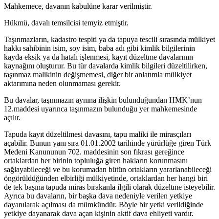
Mahkemece, davanın kabulüne karar verilmiştir.
Hükmü, davalı temsilcisi temyiz etmiştir.
Taşınmazların, kadastro tespiti ya da tapuya tescili sırasında mülkiyet
hakkı sahibinin isim, soy isim, baba adı gibi kimlik bilgilerinin
kayda eksik ya da hatalı işlenmesi, kayıt düzeltme davalarının
kaynağını oluşturur. Bu tür davalarda kimlik bilgileri düzeltilirken,
taşınmaz malikinin değişmemesi, diğer bir anlatımla mülkiyet
aktarımına neden olunmaması gerekir.
Bu davalar, taşınmazın aynına ilişkin bulunduğundan HMK’nun
12.maddesi uyarınca taşınmazın bulunduğu yer mahkemesinde
açılır.
Tapuda kayıt düzeltilmesi davasını, tapu maliki ile mirasçıları
açabilir. Bunun yanı sıra 01.01.2002 tarihinde yürürlüğe giren Türk
Medeni Kanununun 702. maddesinin son fıkrası gereğince
ortaklardan her birinin topluluğa giren hakların korunmasını
sağlayabileceği ve bu korumadan bütün ortakların yararlanabileceği
öngörüldüğünden elbirliği mülkiyetinde, ortaklardan her hangi biri
de tek başına tapuda miras bırakanla ilgili olarak düzeltme isteyebilir.
Ayrıca bu davaların, bir başka dava nedeniyle verilen yetkiye
dayanılarak açılması da mümkündür. Böyle bir yetki verildiğinde
yetkiye dayanarak dava açan kişinin aktif dava ehliyeti vardır.