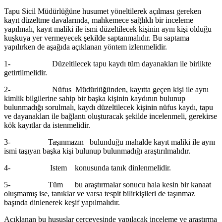
Tapu Sicil Müdürlüğüne husumet yöneltilerek açılması gereken
kayıt düzeltme davalarında, mahkemece sağlıklı bir inceleme
yapılmalı, kayıt maliki ile ismi düzeltilecek kişinin aynı kişi olduğu
kuşkuya yer vermeyecek şekilde saptanmalıdır. Bu saptama
yapılırken de aşağıda açıklanan yöntem izlenmelidir.
1- Düzeltilecek tapu kaydı tüm dayanakları ile birlikte
getirtilmelidir.
2- Nüfus Müdürlüğünden, kayıtta geçen kişi ile aynı
kimlik bilgilerine sahip bir başka kişinin kaydının bulunup
bulunmadığı sorulmalı, kaydı düzeltilecek kişinin nüfus kaydı, tapu
ve dayanakları ile bağlantı oluşturacak şekilde incelenmeli, gerekirse
kök kayıtlar da istenmelidir.
3- Taşınmazın bulunduğu mahalde kayıt maliki ile aynı
ismi taşıyan başka kişi bulunup bulunmadığı araştırılmalıdır.
4- Istem konusunda tanık dinlenmelidir.
5- Tüm bu araştırmalar sonucu hala kesin bir kanaat
oluşmamış ise, tanıklar ve varsa tespit bilirkişileri de taşınmaz
başında dinlenerek keşif yapılmalıdır.
Açıklanan bu hususlar çerçevesinde yapılacak inceleme ve araştırma