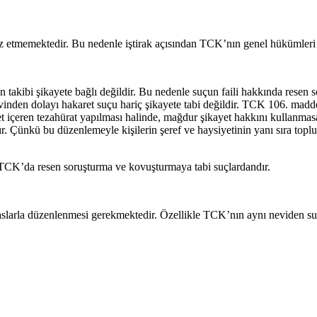
rz etmemektedir. Bu nedenle iştirak açısından TCK’nın genel hükümleri
n takibi şikayete bağlı değildir. Bu nedenle suçun faili hakkında rese
den dolayı hakaret suçu hariç şikayete tabi değildir. TCK 106. maddesin
akaret içeren tezahürat yapılması halinde, mağdur şikayet hakkını kullan
dır. Çünkü bu düzenlemeyle kişilerin şeref ve haysiyetinin yanı sıra to
CK’da resen soruşturma ve kovuşturmaya tabi suçlardandır.
aslarla düzenlenmesi gerekmektedir. Özellikle TCK’nın aynı neviden su