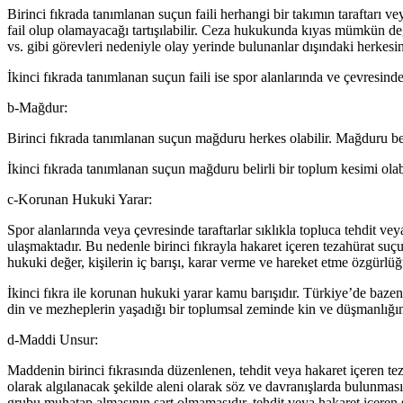
Birinci fıkrada tanımlanan suçun faili herhangi bir takımın taraftarı v
fail olup olamayacağı tartışılabilir. Ceza hukukunda kıyas mümkün de
vs. gibi görevleri nedeniyle olay yerinde bulunanlar dışındaki herkes
İkinci fıkrada tanımlanan suçun faili ise spor alanlarında ve çevresinde
b-Mağdur:
Birinci fıkrada tanımlanan suçun mağduru herkes olabilir. Mağduru be
İkinci fıkrada tanımlanan suçun mağduru belirli bir toplum kesimi olab
c-Korunan Hukuki Yarar:
Spor alanlarında veya çevresinde taraftarlar sıklıkla topluca tehdit ve
ulaşmaktadır. Bu nedenle birinci fıkrayla hakaret içeren tezahürat suç
hukuki değer, kişilerin iç barışı, karar verme ve hareket etme özgürlü
İkinci fıkra ile korunan hukuki yarar kamu barışıdır. Türkiye’de bazen e
din ve mezheplerin yaşadığı bir toplumsal zeminde kin ve düşmanlığın 
d-Maddi Unsur:
Maddenin birinci fıkrasında düzenlenen, tehdit veya hakaret içeren tez
olarak algılanacak şekilde aleni olarak söz ve davranışlarda bulunması
grubu muhatap almasının şart olmamasıdır. tehdit veya hakaret içeren 