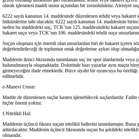
olarak işlenmesi maddi unsur açısından bir zorunluluktur. Aleniyet 
6222 sayılı kanunun 14. maddesinde düzenlenen tehdit veya hakaret içere
hükümlerine tabi olacaktır. 6222 sayılı kanunun 14. maddesinin birinci
neden bu maddedeki suç, TCK’nın 125. maddesindeki hakaret suçundan a
hakaret suçu veya TCK’nın 106. maddesindeki tehdit suçu unsurlarını
Suçun oluşması için önemli olan unsurlardan biri de hakaret içeren söz
değerlendirileceği de toplumun ortak değerlerine aykırı olup olmadığın
Maddenin ikinci fıkrasında tanımlanan suç ise spor alanlarında veya çe
bulunulmasıyla oluşmaktadır. Doktrinde bazı yazarlar aynı maçta bire
girmeyeceğini ifade etmektedir. Bizce siyahi bir oyuncuya bu özelliğ
edilmelidir.
e-Manevi Unsur:
Madde de düzenlenen suçlar kasten işlenebilecek suçlardandır. Failin s
hiçbir önemi yoktur.
f-Nitelikli Hal:
Maddenin üçüncü fıkrası suçun nitelikli hallerini tanımlamıştır. Buna 
arttırılacaktır. Maddenin üçüncü fıkrasında suçun bu şekildeki nitelik
olmasıdır.