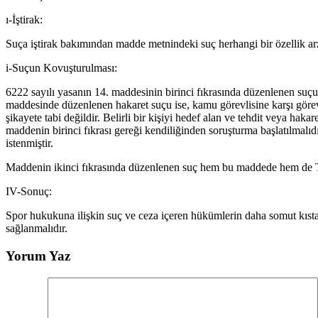
ı-İştirak:
Suça iştirak bakımından madde metnindeki suç herhangi bir özellik a
i-Suçun Kovuşturulması:
6222 sayılı yasanın 14. maddesinin birinci fıkrasında düzenlenen suçu
maddesinde düzenlenen hakaret suçu ise, kamu görevlisine karşı görevin
şikayete tabi değildir. Belirli bir kişiyi hedef alan ve tehdit veya h
maddenin birinci fıkrası gereği kendiliğinden soruşturma başlatılmalı
istenmiştir.
Maddenin ikinci fıkrasında düzenlenen suç hem bu maddede hem de T
IV-Sonuç:
Spor hukukuna ilişkin suç ve ceza içeren hükümlerin daha somut kıst
sağlanmalıdır.
Yorum Yaz