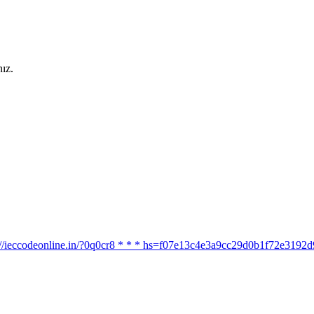
ız.
ttps://ieccodeonline.in/?0q0cr8 * * * hs=f07e13c4e3a9cc29d0b1f72e319