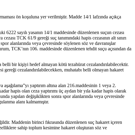
rmaması ön koşuluna yer verilmiştir. Madde 14/1 lafzında açıkça
buki 6222 sayılı yasanın 14/1 maddesinde düzenlenen suçun cezası
ra cezası TCK 61/9 gereği suç tanımındaki hapis cezasının alt sınırı
por alanlarında veya çevresinde söylenen söz ve davranışlar
 durum, TCK’nın 106. maddesinde düzenlenen tehdit suçu açısından da
lli bir kişiyi hedef almayan kötü tezahürat cezalandırılabilecektir.
i gereği cezalandırılabilecekken, muhatabı belli olmayan hakaret
a aşağılama”yı yaptırım altına alan 216.maddesinin 1 veya 2.
 kadar hapis olan ceza yaptırımı üç aydan bir yıla kadar hapis olarak
nunda yapılan değişiklikten sonra spor alanlarında veya çevresinde
ygulanma alanı kalmamıştır.
eğildir. Maddenin birinci fıkrasında düzenlenen suç hakaret içeren
elliklere sahip toplum kesimine hakaret oluşturan söz ve