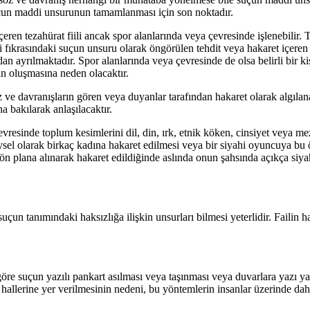
suçun maddi unsurunun tamamlanması için son noktadır.
n tezahürat fiili ancak spor alanlarında veya çevresinde işlenebilir. Ta
 fıkrasındaki suçun unsuru olarak öngörülen tehdit veya hakaret içeren s
yrılmaktadır. Spor alanlarında veya çevresinde de olsa belirli bir ki
n oluşmasına neden olacaktır.
 ve davranışların gören veya duyanlar tarafından hakaret olarak algılana
a bakılarak anlaşılacaktır.
vresinde toplum kesimlerini dil, din, ırk, etnik köken, cinsiyet veya m
ysel olarak birkaç kadına hakaret edilmesi veya bir siyahi oyuncuya b
i ön plana alınarak hakaret edildiğinde aslında onun şahsında açıkça s
uçun tanımındaki haksızlığa ilişkin unsurları bilmesi yeterlidir. Failin
göre suçun yazılı pankart asılması veya taşınması veya duvarlara yazı y
li hallerine yer verilmesinin nedeni, bu yöntemlerin insanlar üzerinde d