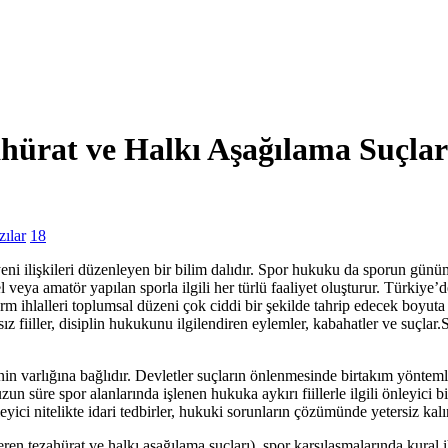
hürat ve Halkı Aşağılama Suçlar
ılar
18
ni ilişkileri düzenleyen bir bilim dalıdır. Spor hukuku da sporun günü
veya amatör yapılan sporla ilgili her türlü faaliyet oluşturur. Türkiye’
m ihlalleri toplumsal düzeni çok ciddi bir şekilde tahrip edecek boyuta ge
sız fiiller, disiplin hukukunu ilgilendiren eylemler, kabahatler ve suçlar.
tinin varlığına bağlıdır. Devletler suçların önlenmesinde birtakım yöntem
zun süre spor alanlarında işlenen hukuka aykırı fiillerle ilgili önleyici
ci nitelikte idari tedbirler, hukuki sorunların çözümünde yetersiz kalı
n tezahürat ve halkı aşağılama suçları), spor karşılaşmalarında kural ihl