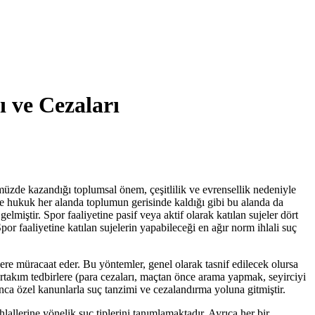
ı ve Cezaları
müzde kazandığı toplumsal önem, çeşitlilik ve evrensellik nedeniyle
de hukuk her alanda toplumun gerisinde kaldığı gibi bu alanda da
lmiştir. Spor faaliyetine pasif veya aktif olarak katılan sujeler dört
Spor faaliyetine katılan sujelerin yapabileceği en ağır norm ihlali suç
lere müracaat eder. Bu yöntemler, genel olarak tasnif edilecek olursa
 birtakım tedbirlere (para cezaları, maçtan önce arama yapmak, seyirciyi
nca özel kanunlarla suç tanzimi ve cezalandırma yoluna gitmiştir.
allerine yönelik suç tiplerini tanımlamaktadır. Ayrıca her bir