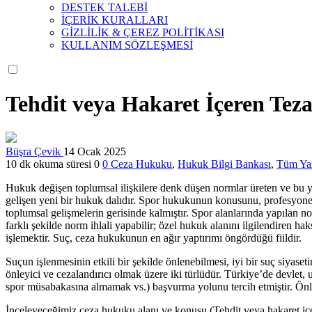
DESTEK TALEBİ
İÇERİK KURALLARI
GİZLİLİK & ÇEREZ POLİTİKASI
KULLANIM SÖZLEŞMESİ
Tehdit veya Hakaret İçeren Teza
Büşra Çevik
14 Ocak 2025
10 dk okuma süresi
0
0
Ceza Hukuku
,
Hukuk Bilgi Bankası
,
Tüm Yaz
Hukuk değişen toplumsal ilişkilere denk düşen normlar üreten ve bu ye
gelişen yeni bir hukuk dalıdır. Spor hukukunun konusunu, profesyonel 
toplumsal gelişmelerin gerisinde kalmıştır. Spor alanlarında yapılan nor
farklı şekilde norm ihlali yapabilir; özel hukuk alanını ilgilendiren hak
işlemektir. Suç, ceza hukukunun en ağır yaptırımı öngördüğü fiildir.
Suçun işlenmesinin etkili bir şekilde önlenebilmesi, iyi bir suç siyase
önleyici ve cezalandırıcı olmak üzere iki türlüdür. Türkiye’de devlet, u
spor müsabakasına almamak vs.) başvurma yolunu tercih etmiştir. Önleyi
İnceleyeceğimiz ceza hukuku alanı ve konusu (Tehdit veya hakaret içere