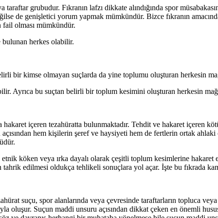
eya taraftar grubudur. Fıkranın lafzı dikkate alındığında spor müsabakası
ğilse de genişletici yorum yapmak mümkündür. Bizce fıkranın amacından
in fail olması mümkündür.
 bulunan herkes olabilir.
lirli bir kimse olmayan suçlarda da yine toplumu oluşturan herkesin mağ
ilir. Ayrıca bu suçtan belirli bir toplum kesimini oluşturan herkesin mağ
ya hakaret içeren tezahüratta bulunmaktadır. Tehdit ve hakaret içeren köt
u açısından hem kişilerin şeref ve haysiyeti hem de fertlerin ortak ahl
ğüdür.
tnik köken veya ırka dayalı olarak çeşitli toplum kesimlerine hakaret edil
tahrik edilmesi oldukça tehlikeli sonuçlara yol açar. İşte bu fıkrada k
ahürat suçu, spor alanlarında veya çevresinde taraftarların topluca veya
yla oluşur. Suçun maddi unsuru açısından dikkat çeken en önemli husus, 
söz ve davranış herhangi bir muhataba yönelmese bile suçun maddi unsur