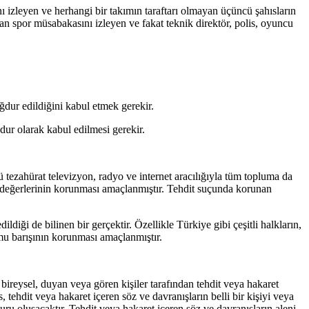
nı izleyen ve herhangi bir takımın taraftarı olmayan üçüncü şahısların
 spor müsabakasını izleyen ve fakat teknik direktör, polis, oyuncu
dur edildiğini kabul etmek gerekir.
dur olarak kabul edilmesi gerekir.
ü tezahürat televizyon, radyo ve internet aracılığıyla tüm topluma da
aki değerlerinin korunması amaçlanmıştır. Tehdit suçunda korunan
diği de bilinen bir gerçektir. Özellikle Türkiye gibi çeşitli halkların,
amu barışının korunması amaçlanmıştır.
 bireysel, duyan veya gören kişiler tarafından tehdit veya hakaret
tehdit veya hakaret içeren söz ve davranışların belli bir kişiyi veya
u oluşacaktır. Tehdit veya hakaret içeren söz ve davranışların aleni