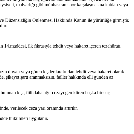
aysiyeti, malvarlığı gibi münhasıran spor karşılaşmasına katılan veya
et ve Düzensizliğin Önlenmesi Hakkında Kanun ile yürürlüğe girmiştir.
dur.
14.maddesi, ilk fıkrasıyla tehdit veya hakaret içeren tezahüratı,
zın duyan veya gören kişiler tarafından tehdit veya hakaret olarak
de, şikayet şartı aranmaksızın, failler hakkında elli günden az
ulunan kişi, fiili daha ağır cezayı gerektiren başka bir suç
nde, verilecek ceza yarı oranında artırılır.
u madde hükümleri uygulanır.