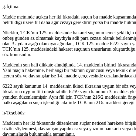
g-İçtima:
Madde metninde açıkça her iki fıkradaki suçun bu madde kapsamında ce
belirtildiği üzere fiil daha ağır cezayı gerektirmiyorsa bu madde hükmü 
Nitekim, TCK’nın 125. maddesinde hakaret suçunun temel şekli için ü
onbeş günden az olmamak kaydıyla adli para cezası olarak belirlenmişti
olan 3 aydan aşağı olamayacağından, TCK 125. madde 6222 sayılı yasa
TCK’nın 125. maddesindeki hakaret suçunun unsurlarını oluşturduğu t
söz konusudur.
Maddenin son hali dikkate alındığında 14. maddenin birinci fıkrasında
Yani maçın hakemine, herhangi bir takımın oyuncusu veya teknik dire
içeren söz ve davranışlar ise 14. madde çerçevesinde cezalandırılacaktı
6222 sayılı kanunun 14. maddesinin ikinci fıkrasına uygun bir söz ve
fıkralarına uygun fiili oluşturabilir. 6259 sayılı kanunun 3. maddesiyl
yeniden düzenlenmiştir. Aynı fiil için TCK’nın 216/2 maddesinin öngör
halkı aşağılama suçu işlendiği takdirde TCK’nın 216. maddesi gereği ce
h-Teşebbüs:
Maddenin her iki fıkrasında düzenlenen suçlar neticesi harekete bitişik
sözün söylenmesi, davranışın yapılması veya yazının pankarta veya duv
davranışlarda bulunmakla tamamlanır.