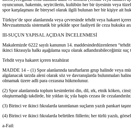
oyuncunun, hakemin, seyircilerin, kulübün her bir üyesinin veya tüzel 
spor karşılaşması ile bireysel olarak ilgili bulunan her bir kişiye ait h
Türkiye’de spor alanlarında veya çevresinde tehdit veya hakaret içere
Mevzuatımızda sistematik bir şekilde spor faaliyeti ile ceza hukuku ar
III-SUÇUN YAPISAL AÇIDAN İNCELENMESİ
Makalemizde 6222 sayılı kanunun 14. maddesindedüzenlenen “tehdit veya
ikinci fıkrasıyla halkı aşağılama suçu olarak adlandırabileceğimiz suç t
Tehdit veya hakaret içeren tezahürat
MADDE 14 – (1) Spor alanlarında taraftarların grup halinde veya münfe
algılanacak tarzda aleni olarak söz ve davranışlarda bulunmaları halinde
olmamak üzere adli para cezasına hükmolunur.
(2) Spor alanlarında toplum kesimlerini din, dil, ırk, etnik köken, cin
oluşturmadığı takdirde, bir yıldan üç yıla hapis cezası ile cezalandırılır
(3) Birinci ve ikinci fıkralarda tanımlanan suçların yazılı pankart taşın
(4) Birinci ve ikinci fıkralarda belirtilen fiillerin; her türlü yazılı, gö
a-Fail: