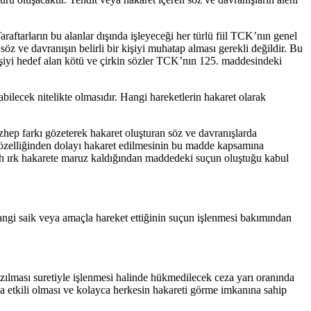
raftarların bu alanlar dışında işleyeceği her türlü fiil TCK’nın genel
öz ve davranışın belirli bir kişiyi muhatap alması gerekli değildir. Bu
şiyi hedef alan kötü ve çirkin sözler TCK’nın 125. maddesindeki
bilecek nitelikte olmasıdır. Hangi hareketlerin hakaret olarak
ezhep farkı gözeterek hakaret oluşturan söz ve davranışlarda
u özelliğinden dolayı hakaret edilmesinin bu madde kapsamına
iyah ırk hakarete maruz kaldığından maddedeki suçun oluştuğu kabul
 hangi saik veya amaçla hareket ettiğinin suçun işlenmesi bakımından
azılması suretiyle işlenmesi halinde hükmedilecek ceza yarı oranında
aha etkili olması ve kolayca herkesin hakareti görme imkanına sahip