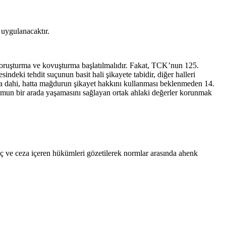
 uygulanacaktır.
n soruşturma ve kovuşturma başlatılmalıdır. Fakat, TCK’nun 125.
deki tehdit suçunun basit hali şikayete tabidir, diğer halleri
masa dahi, hatta mağdurun şikayet hakkını kullanması beklenmeden 14.
plumun bir arada yaşamasını sağlayan ortak ahlaki değerler korunmak
ç ve ceza içeren hükümleri gözetilerek normlar arasında ahenk