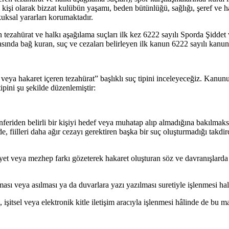
kişi olarak bizzat kulübün yaşamı, beden bütünlüğü, sağlığı, şeref ve h
ukuksal yararları korumaktadır.
n tezahürat ve halkı aşağılama suçları ilk kez 6222 sayılı Sporda Şidd
asında bağ kuran, suç ve cezaları belirleyen ilk kanun 6222 sayılı kanun
 hakaret içeren tezahürat” başlıklı suç tipini inceleyeceğiz. Kanunun 
ipini şu şekilde düzenlemiştir:
riden belirli bir kişiyi hedef veya muhatap alıp almadığına bakılmaksı
, fiilleri daha ağır cezayı gerektiren başka bir suç oluşturmadığı takdir
siyet veya mezhep farkı gözeterek hakaret oluşturan söz ve davranışlarda b
.
ması veya asılması ya da duvarlara yazı yazılması suretiyle işlenmesi hali
rsel, işitsel veya elektronik kitle iletişim aracıyla işlenmesi hâlinde de b