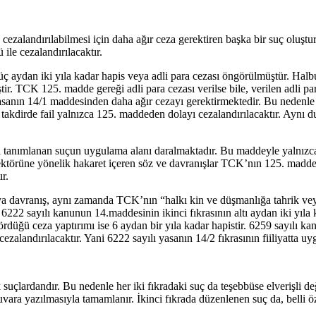
zalandırılabilmesi için daha ağır ceza gerektiren başka bir suç oluştu
ile cezalandırılacaktır.
ç aydan iki yıla kadar hapis veya adli para cezası öngörülmüştür. Hal
r. TCK 125. madde gereği adli para cezası verilse bile, verilen adli pa
nın 14/1 maddesinden daha ağır cezayı gerektirmektedir. Bu nedenle s
akdirde fail yalnızca 125. maddeden dolayı cezalandırılacaktır. Aynı
 tanımlanan suçun uygulama alanı daralmaktadır. Bu maddeyle yalnızca be
ktörüne yönelik hakaret içeren söz ve davranışlar TCK’nın 125. maddes
r.
ya davranış, aynı zamanda TCK’nın “halkı kin ve düşmanlığa tahrik vey
e 6222 sayılı kanunun 14.maddesinin ikinci fıkrasının altı aydan iki yıla
düğü ceza yaptırımı ise 6 aydan bir yıla kadar hapistir. 6259 sayılı ka
zalandırılacaktır. Yani 6222 sayılı yasanın 14/2 fıkrasının fiiliyatta u
 suçlardandır. Bu nedenle her iki fıkradaki suç da teşebbüse elverişli d
ara yazılmasıyla tamamlanır. İkinci fıkrada düzenlenen suç da, belli öz