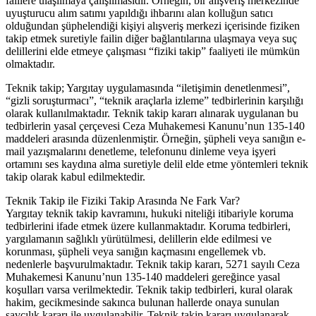
faillere ulaşılmaya çalışılmasıdır. Örneğin, bir alışveriş merkezinde
uyuşturucu alım satımı yapıldığı ihbarını alan kolluğun satıcı
olduğundan şüphelendiği kişiyi alışveriş merkezi içerisinde fiziken
takip etmek suretiyle failin diğer bağlantılarına ulaşmaya veya suç
delillerini elde etmeye çalışması “fiziki takip” faaliyeti ile mümkün
olmaktadır.
Teknik takip; Yargıtay uygulamasında “iletişimin denetlenmesi”,
“gizli soruşturmacı”, “teknik araçlarla izleme” tedbirlerinin karşılığı
olarak kullanılmaktadır. Teknik takip kararı alınarak uygulanan bu
tedbirlerin yasal çerçevesi Ceza Muhakemesi Kanunu’nun 135-140
maddeleri arasında düzenlenmiştir. Örneğin, şüpheli veya sanığın e-
mail yazışmalarını denetleme, telefonunu dinleme veya işyeri
ortamını ses kaydına alma suretiyle delil elde etme yöntemleri teknik
takip olarak kabul edilmektedir.
Teknik Takip ile Fiziki Takip Arasında Ne Fark Var?
Yargıtay teknik takip kavramını, hukuki niteliği itibariyle koruma
tedbirlerini ifade etmek üzere kullanmaktadır. Koruma tedbirleri,
yargılamanın sağlıklı yürütülmesi, delillerin elde edilmesi ve
korunması, şüpheli veya sanığın kaçmasını engellemek vb.
nedenlerle başvurulmaktadır. Teknik takip kararı, 5271 sayılı Ceza
Muhakemesi Kanunu’nun 135-140 maddeleri gereğince yasal
koşulları varsa verilmektedir. Teknik takip tedbirleri, kural olarak
hakim, gecikmesinde sakınca bulunan hallerde onaya sunulan
savcılık kararı ile uygulanabilir. Teknik takip kararı uygulanarak