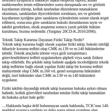
belirtilen uyuşturucu maddeye ilişkin ekspertiz raporu, anılan
mahkemeden temin edilmesinden sonra duruşmada ses ve görüntü
kayıtlarının izlenip, kolluk tarafından düzenlenen tutanakların
okunması, sanıklardan diyeceklerinin sorulması, ses ve görüntü
kayıtlarının içeriğine göre sanıkların eylemlerinin somut olarak tespit
edilmesi, sonucuna göre sanıkların hukuki durumlarının tayin ve
takdiri gerekirken, eksik araştırma sonucu yazılı şekilde hüküm
kurulması, bozma nedenidir. (Yargıtay 20CD-K.2016/2090).
Teknik Takip Kararına Dayanan Fiziki Takip Nedir?
Teknik takip kararına bağlı olarak yapılan fiziki takip; hukuki niteliği
itibariyle koruma tedbiri olup CMK m.139 ve m.140 hükümlerine
tabidir. Teknik araçlarla izleme veya gizli soruşturmacı
görevlendirilmesi tedbiri uygulanırken şüpheli veya sanık fiziken
takip edilebilir. Bu şekilde takip halinde aşağıda incelediğimiz teknik
takip tedbirine bağlı olarak yapılan fiziki takip bir koruma tedbiri
mahiyetinde olup CMK m.160 vd. genel soruşturma hükümleri
değil, özel hükümler olan CMK m.139 ve m.140 hükümleri
uygulanır.
Fiziki takibin dayandığı teknik takip kararının hukuka aykırı olması
halinde, kolluk görevlileri tarafından tutulan fiziki takip tutanakları
da hukuka aykırı hale gelir:
…Hakkında başka delil bulunmayan sanık hakkında, TCK’nun 140.
maddesi uyarınca verilmiş ve daha sonra süresi uzatılmış olan