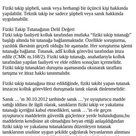
Fiziki takip şüpheli, sanık veya herhangi bir üçüncü kişi hakkında
yapılabilir. Teknik takip ise sadece şüpheli veya sanık hakkında
uygulanabilir.
Fiziki Takip Tutanağının Delil Değeri
Fizki takip faaliyeti kolluk tarafından mutlaka “fiziki takip tutanağı”
başlığı altında bir tutanağa bağlanmaktadır. Özellikle soruşturma,
yazılılık ilkesinin geçerli olduğu bir aşamadır. Her soruşturma işlemi
tutanağa bağlanır. Tutanak, adlî kolluk görevlisi tarafından imza
edilir (CMK m.168/2). Fiziki takip tutanağı, anahatlarıyla kolluk
tarafından yapılan faaliyeti ve elde edilen sonuçları içermelidir.
Fiziki takip tutanakları duruşma aşamasında okunarak taraflara
tartışma ve itiraz hakkı tanınmalıdır.
Fiziki takip tutanağına itiraz edildiğinde, fiziki takibi yapan tutanak
imzacısı kolluk görevlileri duruşmada tanık olarak dinlenmelidir:
Sanık …’ın 30.10.2012 tarihinde sanık …’ye uyuşturucu madde
sattığı iddiası ile ilgili olarak, sanıkların fiziki takip ve yakalama
tutanağı içeriğini kabul etmedikleri, sanık …’in ele geçen
uyuşturucu maddelerin güvenlik güçlerince yerde bulunduğunu,bu
maddelerin kendisine ait olmadığını beyan ettiği anlaşıldığından
fiziki takip ve yakalama tutanaklarını düzenleyen tutanak
tanıklarının usulüne uygun şekilde çağrılarak beyanlarının alınması