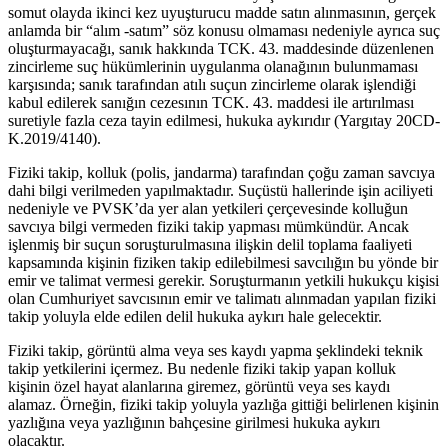
somut olayda ikinci kez uyuşturucu madde satın alınmasının, gerçek
anlamda bir “alım -satım” söz konusu olmaması nedeniyle ayrıca suç
oluşturmayacağı, sanık hakkında TCK. 43. maddesinde düzenlenen
zincirleme suç hükümlerinin uygulanma olanağının bulunmaması
karşısında; sanık tarafından atılı suçun zincirleme olarak işlendiği
kabul edilerek sanığın cezesının TCK. 43. maddesi ile artırılması
suretiyle fazla ceza tayin edilmesi, hukuka aykırıdır (Yargıtay 20CD-
K.2019/4140).
Fiziki takip, kolluk (polis, jandarma) tarafından çoğu zaman savcıya
dahi bilgi verilmeden yapılmaktadır. Suçüstü hallerinde işin aciliyeti
nedeniyle ve PVSK’da yer alan yetkileri çerçevesinde kolluğun
savcıya bilgi vermeden fiziki takip yapması mümkündür. Ancak
işlenmiş bir suçun soruşturulmasına ilişkin delil toplama faaliyeti
kapsamında kişinin fiziken takip edilebilmesi savcılığın bu yönde bir
emir ve talimat vermesi gerekir. Soruşturmanın yetkili hukukçu kişisi
olan Cumhuriyet savcısının emir ve talimatı alınmadan yapılan fiziki
takip yoluyla elde edilen delil hukuka aykırı hale gelecektir.
Fiziki takip, görüntü alma veya ses kaydı yapma şeklindeki teknik
takip yetkilerini içermez. Bu nedenle fiziki takip yapan kolluk
kişinin özel hayat alanlarına giremez, görüntü veya ses kaydı
alamaz. Örneğin, fiziki takip yoluyla yazlığa gittiği belirlenen kişinin
yazlığına veya yazlığının bahçesine girilmesi hukuka aykırı
olacaktır.