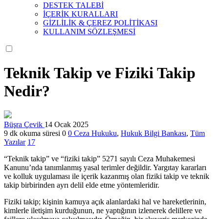
DESTEK TALEBİ
İÇERİK KURALLARI
GİZLİLİK & ÇEREZ POLİTİKASI
KULLANIM SÖZLEŞMESİ
Teknik Takip ve Fiziki Takip
Nedir?
Büşra Çevik
14 Ocak 2025
9 dk okuma süresi
0
0
Ceza Hukuku
,
Hukuk Bilgi Bankası
,
Tüm
Yazılar
17
“Teknik takip” ve “fiziki takip” 5271 sayılı Ceza Muhakemesi
Kanunu’nda tanımlanmış yasal terimler değildir. Yargıtay kararları
ve kolluk uygulaması ile içerik kazanmış olan fiziki takip ve teknik
takip birbirinden ayrı delil elde etme yöntemleridir.
Fiziki takip; kişinin kamuya açık alanlardaki hal ve hareketlerinin,
kimlerle iletişim kurduğunun, ne yaptığının izlenerek delillere ve