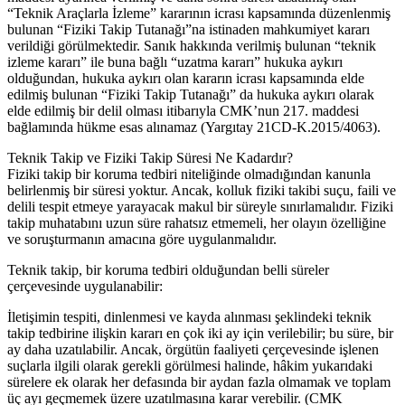
“Teknik Araçlarla İzleme” kararının icrası kapsamında düzenlenmiş
bulunan “Fiziki Takip Tutanağı”na istinaden mahkumiyet kararı
verildiği görülmektedir. Sanık hakkında verilmiş bulunan “teknik
izleme kararı” ile buna bağlı “uzatma kararı” hukuka aykırı
olduğundan, hukuka aykırı olan kararın icrası kapsamında elde
edilmiş bulunan “Fiziki Takip Tutanağı” da hukuka aykırı olarak
elde edilmiş bir delil olması itibarıyla CMK’nun 217. maddesi
bağlamında hükme esas alınamaz (Yargıtay 21CD-K.2015/4063).
Teknik Takip ve Fiziki Takip Süresi Ne Kadardır?
Fiziki takip bir koruma tedbiri niteliğinde olmadığından kanunla
belirlenmiş bir süresi yoktur. Ancak, kolluk fiziki takibi suçu, faili ve
delili tespit etmeye yarayacak makul bir süreyle sınırlamalıdır. Fiziki
takip muhatabını uzun süre rahatsız etmemeli, her olayın özelliğine
ve soruşturmanın amacına göre uygulanmalıdır.
Teknik takip, bir koruma tedbiri olduğundan belli süreler
çerçevesinde uygulanabilir:
İletişimin tespiti, dinlenmesi ve kayda alınması şeklindeki teknik
takip tedbirine ilişkin kararı en çok iki ay için verilebilir; bu süre, bir
ay daha uzatılabilir. Ancak, örgütün faaliyeti çerçevesinde işlenen
suçlarla ilgili olarak gerekli görülmesi halinde, hâkim yukarıdaki
sürelere ek olarak her defasında bir aydan fazla olmamak ve toplam
üç ayı geçmemek üzere uzatılmasına karar verebilir. (CMK