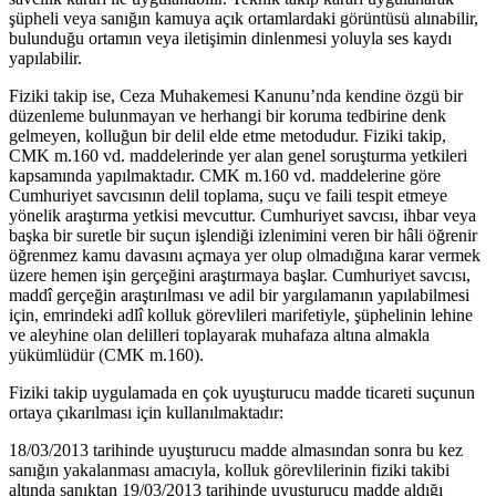
şüpheli veya sanığın kamuya açık ortamlardaki görüntüsü alınabilir,
bulunduğu ortamın veya iletişimin dinlenmesi yoluyla ses kaydı
yapılabilir.
Fiziki takip ise, Ceza Muhakemesi Kanunu’nda kendine özgü bir
düzenleme bulunmayan ve herhangi bir koruma tedbirine denk
gelmeyen, kolluğun bir delil elde etme metodudur. Fiziki takip,
CMK m.160 vd. maddelerinde yer alan genel soruşturma yetkileri
kapsamında yapılmaktadır. CMK m.160 vd. maddelerine göre
Cumhuriyet savcısının delil toplama, suçu ve faili tespit etmeye
yönelik araştırma yetkisi mevcuttur. Cumhuriyet savcısı, ihbar veya
başka bir suretle bir suçun işlendiği izlenimini veren bir hâli öğrenir
öğrenmez kamu davasını açmaya yer olup olmadığına karar vermek
üzere hemen işin gerçeğini araştırmaya başlar. Cumhuriyet savcısı,
maddî gerçeğin araştırılması ve adil bir yargılamanın yapılabilmesi
için, emrindeki adlî kolluk görevlileri marifetiyle, şüphelinin lehine
ve aleyhine olan delilleri toplayarak muhafaza altına almakla
yükümlüdür (CMK m.160).
Fiziki takip uygulamada en çok uyuşturucu madde ticareti suçunun
ortaya çıkarılması için kullanılmaktadır:
18/03/2013 tarihinde uyuşturucu madde almasından sonra bu kez
sanığın yakalanması amacıyla, kolluk görevlilerinin fiziki takibi
altında sanıktan 19/03/2013 tarihinde uyuşturucu madde aldığı