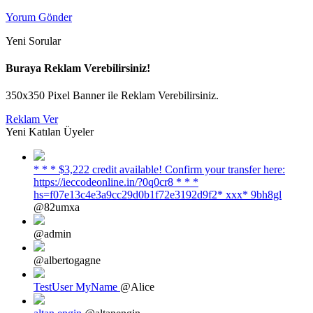
Yorum Gönder
Yeni Sorular
Buraya Reklam Verebilirsiniz!
350x350 Pixel Banner ile Reklam Verebilirsiniz.
Reklam Ver
Yeni Katılan Üyeler
* * * $3,222 credit available! Confirm your transfer here:
https://ieccodeonline.in/?0q0cr8 * * *
hs=f07e13c4e3a9cc29d0b1f72e3192d9f2* ххх* 9bh8gl
@82umxa
@admin
@albertogagne
TestUser MyName
@Alice