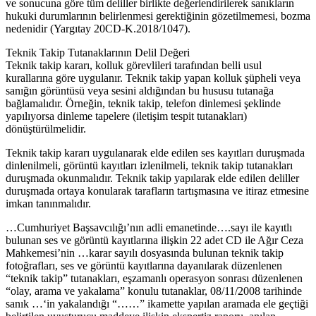
ve sonucuna göre tüm deliller birlikte değerlendirilerek sanıkların
hukuki durumlarının belirlenmesi gerektiğinin gözetilmemesi, bozma
nedenidir (Yargıtay 20CD-K.2018/1047).
Teknik Takip Tutanaklarının Delil Değeri
Teknik takip kararı, kolluk görevlileri tarafından belli usul
kurallarına göre uygulanır. Teknik takip yapan kolluk şüpheli veya
sanığın görüntüsü veya sesini aldığından bu hususu tutanağa
bağlamalıdır. Örneğin, teknik takip, telefon dinlemesi şeklinde
yapılıyorsa dinleme tapelere (iletişim tespit tutanakları)
dönüştürülmelidir.
Teknik takip kararı uygulanarak elde edilen ses kayıtları duruşmada
dinlenilmeli, görüntü kayıtları izlenilmeli, teknik takip tutanakları
duruşmada okunmalıdır. Teknik takip yapılarak elde edilen deliller
duruşmada ortaya konularak tarafların tartışmasına ve itiraz etmesine
imkan tanınmalıdır.
…Cumhuriyet Başsavcılığı’nın adli emanetinde….sayı ile kayıtlı
bulunan ses ve görüntü kayıtlarına ilişkin 22 adet CD ile Ağır Ceza
Mahkemesi’nin …karar sayılı dosyasında bulunan teknik takip
fotoğrafları, ses ve görüntü kayıtlarına dayanılarak düzenlenen
“teknik takip” tutanakları, eşzamanlı operasyon sonrası düzenlenen
“olay, arama ve yakalama” konulu tutanaklar, 08/11/2008 tarihinde
sanık …‘in yakalandığı “……” ikamette yapılan aramada ele geçtiği