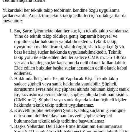
Teknik araçlarla izleme.
Yukarıdaki her teknik takip tedbirinin kendine özgü uygulanma
şartları vardır. Ancak tüm teknik takip tedbirleri için ortak şartlar da
mevcuttur:
Suç Şartı: İşlenmekte olan her suç için teknik takip yapılamaz.
Yine de teknik takip oldukça geniş kapsamlı bireysel ve
örgütlü suçlar hakkında yapılabilmektedir. Teknik takip,
uyuşturucu madde ticareti, silahlı örgüt, silah kaçakçılığı vb.
bazı katalog suçlar hakkında uygulanabilmektedir. Teknik
takip yolu ile elde edilen deliller sadece CMK m.135-140’da
yer alan katalog suçlar kapsamında delil olarak kullanılabilir.
Elde edilen bulgular başka suçlar açısından delil olarak kabul
edilemez.
Hakkında İletişimin Tespiti Yapılacak Kişi: Teknik takip
sadece şüpheli veya sanık hakkında yapılabilir. Şüpheli,
soruşturma evresinde suç şüphesi altında bulunan kişiyi; sanık
ise, kovuşturma evresinde suç süphesi altında bulunan kişidir.
(CMK m.2). Şüpheli veya sanık dışında kalan üçüncü kişiler
hakkında teknik takip tedbiri uygulanamaz.
Kuvvetli Şüphe Sebepleri Şartı: Katalog suçların işlendiğine
dair somut delillere dayanan kuvvetli şüphe sebepleri
bulunmadan teknik takip tedbirine başvurulamaz.
Başka Yollardan Delil Elde Etme İmkanının Bulunmaması
Şartı: 5271 sayılı Ceza Muhakemesi Kanunu’nda teknik takip