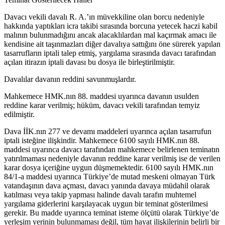
Davacı vekili davalı R. A.’ın müvekkiline olan borcu nedeniyle
hakkında yaptıkları icra takibi sırasında borcuna yetecek haczi kabil
malının bulunmadığını ancak alacaklılardan mal kaçırmak amacı ile
kendisine ait taşınmazları diğer davalıya sattığını öne sürerek yapılan
tasarrufların iptali talep etmiş, yargılama sırasında davacı tarafından
açılan itirazın iptali davası bu dosya ile birleştirilmiştir.
Davalılar davanın reddini savunmuşlardır.
Mahkemece HMK.nın 88. maddesi uyarınca davanın usulden
reddine karar verilmiş; hüküm, davacı vekili tarafından temyiz
edilmiştir.
Dava İİK.nın 277 ve devamı maddeleri uyarınca açılan tasarrufun
iptali isteğine ilişkindir. Mahkemece 6100 sayılı HMK.nın 88.
maddesi uyarınca davacı tarafından mahkemece belirlenen teminatın
yatırılmaması nedeniyle davanın reddine karar verilmiş ise de verilen
karar dosya içeriğine uygun düşmemektedir. 6100 sayılı HMK.nın
84/1-a maddesi uyarınca Türkiye’de mutad meskeni olmayan Türk
vatandaşının dava açması, davacı yanında davaya müdahil olarak
katılması veya takip yapması halinde davalı tarafın muhtemel
yargılama giderlerini karşılayacak uygun bir teminat gösterilmesi
gerekir. Bu madde uyarınca teminat isteme ölçütü olarak Türkiye’de
yerleşim yerinin bulunmaması değil, tüm hayat ilişkilerinin belirli bir