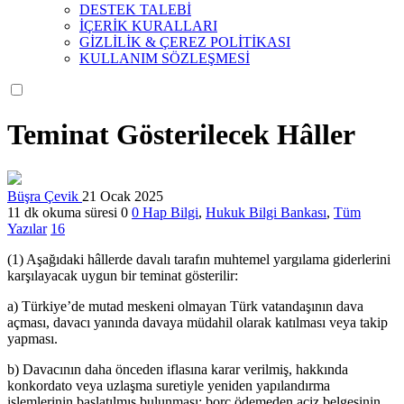
DESTEK TALEBİ
İÇERİK KURALLARI
GİZLİLİK & ÇEREZ POLİTİKASI
KULLANIM SÖZLEŞMESİ
Teminat Gösterilecek Hâller
Büşra Çevik
21 Ocak 2025
11 dk okuma süresi
0
0
Hap Bilgi
,
Hukuk Bilgi Bankası
,
Tüm
Yazılar
16
(1) Aşağıdaki hâllerde davalı tarafın muhtemel yargılama giderlerini
karşılayacak uygun bir teminat gösterilir:
a) Türkiye’de mutad meskeni olmayan Türk vatandaşının dava
açması, davacı yanında davaya müdahil olarak katılması veya takip
yapması.
b) Davacının daha önceden iflasına karar verilmiş, hakkında
konkordato veya uzlaşma suretiyle yeniden yapılandırma
işlemlerinin başlatılmış bulunması; borç ödemeden aciz belgesinin