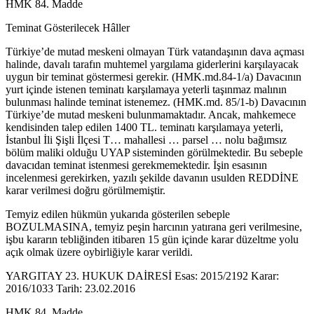
HMK 84. Madde
Teminat Gösterilecek Hâller
Türkiye’de mutad meskeni olmayan Türk vatandaşının dava açması
halinde, davalı tarafın muhtemel yargılama giderlerini karşılayacak
uygun bir teminat göstermesi gerekir. (HMK.md.84-1/a) Davacının
yurt içinde istenen teminatı karşılamaya yeterli taşınmaz malının
bulunması halinde teminat istenemez. (HMK.md. 85/1-b) Davacının
Türkiye’de mutad meskeni bulunmamaktadır. Ancak, mahkemece
kendisinden talep edilen 1400 TL. teminatı karşılamaya yeterli,
İstanbul İli Şişli İlçesi T… mahallesi … parsel … nolu bağımsız
bölüm maliki olduğu UYAP sisteminden görülmektedir. Bu sebeple
davacıdan teminat istenmesi gerekmemektedir. İşin esasının
incelenmesi gerekirken, yazılı şekilde davanın usulden REDDİNE
karar verilmesi doğru görülmemiştir.
Temyiz edilen hükmün yukarıda gösterilen sebeple
BOZULMASINA, temyiz peşin harcının yatırana geri verilmesine,
işbu kararın tebliğinden itibaren 15 gün içinde karar düzeltme yolu
açık olmak üzere oybirliğiyle karar verildi.
YARGITAY 23. HUKUK DAİRESİ Esas: 2015/2192 Karar:
2016/1033 Tarih: 23.02.2016
HMK 84. Madde