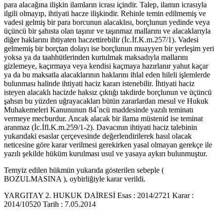
para alacağına ilişkin ilamların icrası içindir. Talep, ilamın icrasıyla
ilgili olmayıp, ihtiyati hacze ilişkindir. Rehinle temin edilmemiş ve
vadesi gelmiş bir para borcunun alacaklısı, borçlunun yedinde veya
üçüncü bir şahısta olan taşınır ve taşınmaz mallarını ve alacaklarıyla
diğer haklarını ihtiyaten haczettirebilir (İc.İf.K.m.257/1). Vadesi
gelmemiş bir borçtan dolayı ise borçlunun muayyen bir yerleşim yeri
yoksa ya da taahhütlerinden kurtulmak maksadıyla mallarını
gizlemeye, kaçırmaya veya kendisi kaçmaya hazırlanır yahut kaçar
ya da bu maksatla alacaklarının haklarını ihlal eden hileli işlemlerde
bulunması halinde ihtiyati haciz kararı istenebilir. İhtiyati haciz
isteyen alacaklı hacizde haksız çıktığı takdirde borçlunun ve üçüncü
şahsın bu yüzden uğrayacakları bütün zararlardan mesul ve Hukuk
Muhakemeleri Kanununun 84`ncü maddesinde yazılı teminatı
vermeye mecburdur. Ancak alacak bir ilama müstenid ise teminat
aranmaz (İc.İfl.K.m.259/1-2). Davacının ihtiyati haciz talebinin
yukarıdaki esaslar çerçevesinde değerlendirilerek hasıl olacak
neticesine göre karar verilmesi gerekirken yasal olmayan gerekçe ile
yazılı şekilde hüküm kurulması usul ve yasaya aykırı bulunmuştur.
Temyiz edilen hükmün yukarıda gösterilen sebeple (
BOZULMASINA ), oybirliğiyle karar verildi.
YARGITAY 2. HUKUK DAİRESİ Esas : 2014/2721 Karar :
2014/10520 Tarih : 7.05.2014