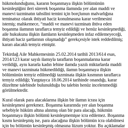
hükmolunduğunu, kararın boşanmaya ilişkin bölümünün
kesinleştiğini ileri sürerek boşanma ilamında yer alan maddi ve
manevi tazminatın tahsilini temini için borçlunun malvarlığına
teminatsız olarak ihtiyati haciz konulmasına karar verilmesini
istemiş; mahkemece, “maddi ve manevi tazminatı ihtiva eden
boşanma ilamının taraflarca temyiz edildiği ve henüz kesinleşmediği,
aile hukukuna ilişkin ilamların kesinleşmeden infaz edilemeyeceği,
ihtiyati haciz şartlarının oluşmadığı” gerekçesiyle istek reddedilmiş;
kararı alacaklı temyiz etmiştir.
Tekirdağ Aile Mahkemesinin 25.02.2014 tarihli 2013/614 esas,
2014/123 karar sayılı ilamıyla tarafların boşanmalarına karar
verildiği, aynı kararla kadın lehine ilamda yazılı miktarlarda maddi
ve manevi tazminata hükmedildiği, ilamın boşanmaya ilişkin
bölümünün temyiz edilmediği tazminata ilişkin kısmının taraflarca
temyiz edildiği; Yargıtayca 18.06.2014 tarihinde onandığı, karar
düzeltme talebinde bulunulduğu bu talebin henüz incelenmediği
görülmektedir.
Kural olarak para alacaklarına ilişkin bir ilamın icrası için
kesinleşmesi gerekmez. Boşanma kararında yer alan boşanma
sebebiyle hüküm altına alınmış olan bir para alacağı, hükmün
boşanmaya ilişkin bölümü kesinleşmemişse icra edilemez. Boşanma
kısmı kesinleşmiş ise, para alacağına ilişkin bölümün icra olabilmesi
için bu bölümün kesinleşmiş olmasına lüzum yoktur. Bu açıklamalar