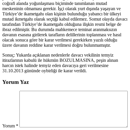
coğrafi alanda yoğunlaşması biçiminde tanımlanan mutad
meskeninin olmaması gerekir. İşçi olarak yurt dışında yaşayan ve
Türkiye’de ikametgahı olan kişinin bulunduğu yabancı bir ülkeyi
mutad ikmetgahı olarak seçtiği kabul edilemez. Somut olayda davacı
tarafından Türkiye’de ikametgahı olduğuna ilişkin resmi belge de
ibraz edilmiştir. Bu durumda mahkemece teminat aranmaksızın
davanın esasına girilerek tarafların delillerinin toplanması ve hasıl
olacak sonuca göre bir karar verilmesi gerekirken yazılı olduğu
üzere davanın reddine karar verilmesi doğru bulunmamıştır.
Sonuç: Yukarda açıklanan nedenlerle davacı vekilinin temyiz
itirazlarının kabulü ile hükmün BOZULMASINA, peşin alınan
harcın istek halinde temyiz eden davacıya geri verilmesine
31.10.2013 gününde oybirliği ile karar verildi.
Yorum Yaz
Yorum
*