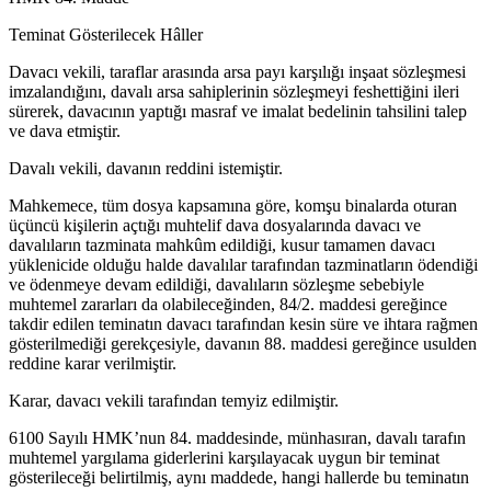
Teminat Gösterilecek Hâller
Davacı vekili, taraflar arasında arsa payı karşılığı inşaat sözleşmesi
imzalandığını, davalı arsa sahiplerinin sözleşmeyi feshettiğini ileri
sürerek, davacının yaptığı masraf ve imalat bedelinin tahsilini talep
ve dava etmiştir.
Davalı vekili, davanın reddini istemiştir.
Mahkemece, tüm dosya kapsamına göre, komşu binalarda oturan
üçüncü kişilerin açtığı muhtelif dava dosyalarında davacı ve
davalıların tazminata mahkûm edildiği, kusur tamamen davacı
yüklenicide olduğu halde davalılar tarafından tazminatların ödendiği
ve ödenmeye devam edildiği, davalıların sözleşme sebebiyle
muhtemel zararları da olabileceğinden, 84/2. maddesi gereğince
takdir edilen teminatın davacı tarafından kesin süre ve ihtara rağmen
gösterilmediği gerekçesiyle, davanın 88. maddesi gereğince usulden
reddine karar verilmiştir.
Karar, davacı vekili tarafından temyiz edilmiştir.
6100 Sayılı HMK’nun 84. maddesinde, münhasıran, davalı tarafın
muhtemel yargılama giderlerini karşılayacak uygun bir teminat
gösterileceği belirtilmiş, aynı maddede, hangi hallerde bu teminatın