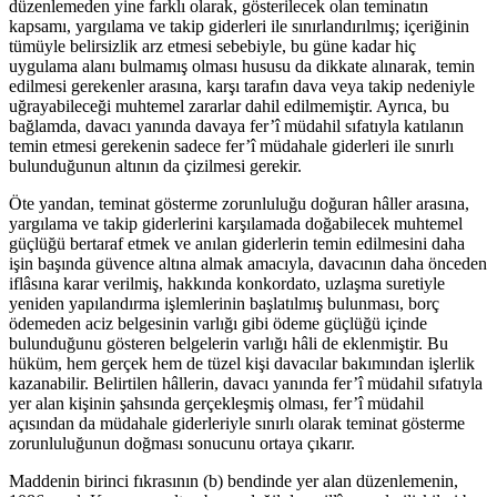
düzenlemeden yine farklı olarak, gösterilecek olan teminatın
kapsamı, yargılama ve takip giderleri ile sınırlandırılmış; içeriğinin
tümüyle belirsizlik arz etmesi sebebiyle, bu güne kadar hiç
uygulama alanı bulmamış olması hususu da dikkate alınarak, temin
edilmesi gerekenler arasına, karşı tarafın dava veya takip nedeniyle
uğrayabileceği muhtemel zararlar dahil edilmemiştir. Ayrıca, bu
bağlamda, davacı yanında davaya fer’î müdahil sıfatıyla katılanın
temin etmesi gerekenin sadece fer’î müdahale giderleri ile sınırlı
bulunduğunun altının da çizilmesi gerekir.
Öte yandan, teminat gösterme zorunluluğu doğuran hâller arasına,
yargılama ve takip giderlerini karşılamada doğabilecek muhtemel
güçlüğü bertaraf etmek ve anılan giderlerin temin edilmesini daha
işin başında güvence altına almak amacıyla, davacının daha önceden
iflâsına karar verilmiş, hakkında konkordato, uzlaşma suretiyle
yeniden yapılandırma işlemlerinin başlatılmış bulunması, borç
ödemeden aciz belgesinin varlığı gibi ödeme güçlüğü içinde
bulunduğunu gösteren belgelerin varlığı hâli de eklenmiştir. Bu
hüküm, hem gerçek hem de tüzel kişi davacılar bakımından işlerlik
kazanabilir. Belirtilen hâllerin, davacı yanında fer’î müdahil sıfatıyla
yer alan kişinin şahsında gerçekleşmiş olması, fer’î müdahil
açısından da müdahale giderleriyle sınırlı olarak teminat gösterme
zorunluluğunun doğması sonucunu ortaya çıkarır.
Maddenin birinci fıkrasının (b) bendinde yer alan düzenlemenin,