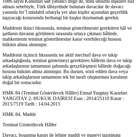
1086 sayılı Kanunun salt yabancı değil de, millî unsurlu ilişkileri baz
alması sebebiyle, Türk tâbiyetinde bulunan davacılar ile davacı
yanında fer’î müdahil sıfatıyla yer alan kişiler açısından geçerlilik
taşıyacağı konusunda herhangi bir kuşku duymamak gerekir.
Maddenin ikinci fıkrasında, teminat gösterilmesini gerektiren hâl ve
şartların davanın görülmesi sırasında ortaya çıkması hâlinde,
mahkemenin teminat gösterilmesine karar verebileceği hususu
hüküm altına alınmıştır.
Maddenin üçüncü fıkrasında ise aktif mecburî dava ve takip
arkadaşlığında, teminat göstermeyi gerektiren hâllerin dava ve takip
arkadaşlarının tamamının şahsında gerçekleşmesi hâlinde doğacağı
hususu hüküm altına alınmıştır. Bu durum, sözü edilen dava veya
takip arkadaşlarının tamamının tek bir tarafı oluşturması kuralının
doğal bir sonucudur.
HMK 84 (Teminat Gösterilecek Hâller) Emsal Yargıtay Kararları
YARGITAY 2. HUKUK DAİRESİ Esas : 2014/25110 Karar :
2015/7519 Tarih : 14.04.2015
HMK 84. Madde
Teminat Gösterilecek Hâller
Davacı, boşanma kararı ile lehine maddi ve manevi tazminata