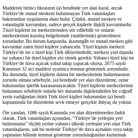
Maddenin birinci fıkrasının (a) bendinde yer alan kural, ancak
Türkiye’de mutad meskeni bulunmayan Türk vatandaşları
bakımından uygulanma alanı bulur. Çünkü, mutad mesken ve
vatandaşlık kavramları, sadece gerçek kişilerle ilişkili kavramlardır.
Tüzel kişilerin ise merkezlerinden söz edilebilir ve onların
merkezlerinin kuruluş belgelerinde (statülerinde) gösterilmesi
zorunludur. Bu durum karşısında, ikametgâh ve mutad mesken gibi
kavramlar zaten tüzel kişilere yabancıdır. Tüzel kişinin merkezi
Türkiye’de ise o tüzel kişi Türk tâbiyetindedir; merkezi yurt dışında
ise yabancı bir tüzel kişiden söz etmek gerekir. Yabancı tüzel kişi ise
Türkiye’de dava açacak yahut takip yapacak olursa, 2675 sayılı
Kanunun 32 nci maddesi uyarınca teminat göstermek zorundadır.
Bu durumda, tüzel kişilerin daima bir merkezlerinin bulunmasının
zorunlu olması sebebiyle, (a) bendinde yer alan düzenleme, onlar
bakımından işlerlik kazanamayacaktır. Tüzel kişilerin merkezlerinin
bulunması sebebiyle onlarla her durumda ilişkilendirilen bir coğrafî
yerin varlığından ötürü Türk tüzel kişileri bakımından (a) bendi
kapsamında bir düzenleme sevk etmeye gerçekte ihtiyaç da yoktur.
Öte yandan, 1086 sayılı Kanunda yer alan düzenlemeden farklı
olarak, Türk vatandaşları açısından, “Türkiye’de yerleşim yeri
bulunmama” ölçütü yerine yabancı ülkede yerleşim yeri olan Türk
vatandaşlarını, salt bu nedenle Türkiye’de dava açmaları veya takip
yapmaları hâlinde teminat gösterme zorunluluğundan kurtarmak