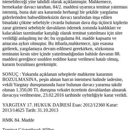
istenebileceği yine tahdidi olarak açıklanmıştır. Mahkemece,
hernekadar davacı taraftan, 84/2. maddesi uyarınca teminat yatırması
istenmiş, buna dair ara kararında herhangi bir şekilde yargılama
giderlerinden bahsedilmeksizin davacı tarafından inşa edilen
binadaki çökme sebebiyle civarda bulunan dava dışı üçüncü kişilerin
zarar görmesi sebebiyle davalıların ödemek zorunda kaldıkları ve
kalacakları tazminatlar karşılığı olarak teminat yatırılması için süre
verildiği anlaşılmış ise de; bu uygulama 84. madde kapsamı ve
amacına aykırı olmuştur. Bu itibarla,mahkemece, işin esasına
girilerek, yargılamaya devam edilmesi gerekirken, sözkonusu
teminatın kesin süre içinde yatırılmadığından bahisle davanın 88.
maddesi gereğince usulden reddine karar verilmesi hatalı olmuş,
kararın bozulması gerekmiştir.
SONUÇ : Yukarıda açıklanan sebeplerle mahkeme kararının
BOZULMASINA, peşin alınan harcın istenmesi halinde iadesine,
vekili Yargıtay duruşmasında hazır bulunan davacı yararına takdir
olunan 1.350,00 TL duruşma vekalet ücretinin davalılardan alınarak
davacıya verilmesine, 23.02.2016 tarihinde oybirliğiyle karar verildi.
YARGITAY 17. HUKUK DAİRESİ Esas: 2012/12360 Karar:
2013/14625 Tarih: 31.10.2013
HMK 84. Madde
Teminat Gösterilecek Hâller