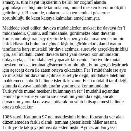
amacıyla, tüm hayat ilişkilerinin belirli bir coğrafî alanda
yoğunlaşması biçiminde tanımlanan, mutad mesken kavramı ölçütü
getirilmiştir. Bu suretle, onların, istisnaen teminat gösterme
zorunluluğu ile karşı karşıya kalmaları amaçlanmıştır.
Maddede sözü edilen davaya müdahaleden maksat ise davaya fer’î
müdahaledir. Çünkü, aslî müdahale, görülmekte olan davanın
konusunu oluşturan şey üzerinde kısmen ya da tamamen üstün bir
hak iddiasında bulunan üçüncü kişinin, görülmekte olan davanın
taraflarına karşı müstakil bir dava açılması suretiyle gerçekleştirildiği
için, aslî müdahil zaten davada taraf yani davacı konumundadır;
dolayısıyla, aslî müdahaleyi yapacak kimsenin Türkiye’de mutat
meskeni yoksa, teminat gösterme zorunluluğu, bunu gerçekleştirmek
için açacağı dava ile zaten ortaya çıkacaktır. Fer’î müdahale ise ayrı
ve müstakil bir davanın açılması suretiyle değil, müdahale talebinin
mahkemece kabulü hâlinde işlerlik kazanır. Fer’î müdahil taraf değil,
yanında davaya katıldığı tarafın yardımcısı konumundadır.
Türkiye’de mutad meskeni bulunmayan fer’î müdahil açısından
teminat gösterme yükümü ise davalının yanında değil, ancak
davacının yanında davaya katılarak bu sıfatı iktisap etmesi hâlinde
ortaya çıkacaktır.
1086 sayılı Kanunun 97 nci maddesinin birinci fıkrasında yer alan
düzenlemeden farklı olarak, teminat gösterilecek hâller arasına
Türkiye’de takip yapılması da eklenmiştir. Ayrıca, anılan yasal