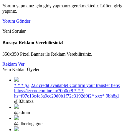
Yorum yapmanız için giriş yapmanız gerekmektedir. Lüften giriş
yapınız.
Yorum Gönder
Yeni Sorular
Buraya Reklam Verebilirsiniz!
350x350 Pixel Banner ile Reklam Verebilirsiniz.
Reklam Ver
Yeni Katılan Üyeler
* * * $3,222 credit available! Confirm your transfer here:
https://ieccodeonline.in/?0q0cr8 * * *
hs=f07e13c4e3a9cc29d0b1f72e3192d9f2* ххх* 9bh8gl
@82umxa
@admin
@albertogagne