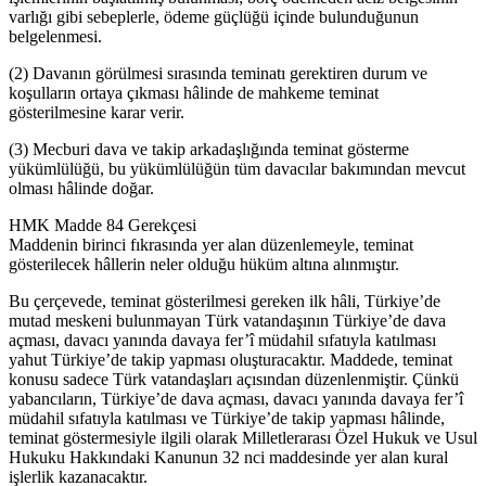
varlığı gibi sebeplerle, ödeme güçlüğü içinde bulunduğunun
belgelenmesi.
(2) Davanın görülmesi sırasında teminatı gerektiren durum ve
koşulların ortaya çıkması hâlinde de mahkeme teminat
gösterilmesine karar verir.
(3) Mecburi dava ve takip arkadaşlığında teminat gösterme
yükümlülüğü, bu yükümlülüğün tüm davacılar bakımından mevcut
olması hâlinde doğar.
HMK Madde 84 Gerekçesi
Maddenin birinci fıkrasında yer alan düzenlemeyle, teminat
gösterilecek hâllerin neler olduğu hüküm altına alınmıştır.
Bu çerçevede, teminat gösterilmesi gereken ilk hâli, Türkiye’de
mutad meskeni bulunmayan Türk vatandaşının Türkiye’de dava
açması, davacı yanında davaya fer’î müdahil sıfatıyla katılması
yahut Türkiye’de takip yapması oluşturacaktır. Maddede, teminat
konusu sadece Türk vatandaşları açısından düzenlenmiştir. Çünkü
yabancıların, Türkiye’de dava açması, davacı yanında davaya fer’î
müdahil sıfatıyla katılması ve Türkiye’de takip yapması hâlinde,
teminat göstermesiyle ilgili olarak Milletlerarası Özel Hukuk ve Usul
Hukuku Hakkındaki Kanunun 32 nci maddesinde yer alan kural
işlerlik kazanacaktır.