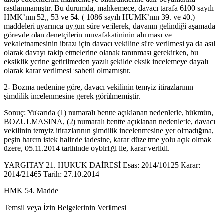
rastlanmamıştır. Bu durumda, mahkemece, davacı tarafa 6100 sayılı
HMK’nın 52,, 53 ve 54. ( 1086 sayılı HUMK’nın 39. ve 40.)
maddeleri uyarınca uygun süre verilerek, davanın gelindiği aşamada
görevde olan denetçilerin muvafakatininin alınması ve
vekaletnamesinin ibrazı için davacı vekiline süre verilmesi ya da asıl
olarak davayı takip etmelerine olanak tanınması gerekirken, bu
eksiklik yerine getirilmeden yazılı şekilde eksik incelemeye dayalı
olarak karar verilmesi isabetli olmamıştır.
2- Bozma nedenine göre, davacı vekilinin temyiz itirazlarının
şimdilik incelenmesine gerek görülmemiştir.
Sonuç: Yukarıda (1) numaralı bentte açıklanan nedenlerle, hükmün,
BOZULMASINA, (2) numaralı bentte açıklanan nedenlerle, davacı
vekilinin temyiz itirazlarının şimdilik incelenmesine yer olmadığına,
peşin harcın istek halinde iadesine, karar düzeltme yolu açık olmak
üzere, 05.11.2014 tarihinde oybirliği ile, karar verildi.
YARGITAY 21. HUKUK DAİRESİ Esas: 2014/10125 Karar:
2014/21465 Tarih: 27.10.2014
HMK 54. Madde
Temsil veya İzin Belgelerinin Verilmesi