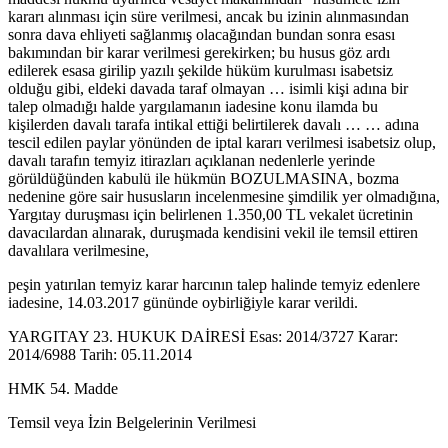
kararı alınması için süre verilmesi, ancak bu izinin alınmasından
sonra dava ehliyeti sağlanmış olacağından bundan sonra esası
bakımından bir karar verilmesi gerekirken; bu husus göz ardı
edilerek esasa girilip yazılı şekilde hüküm kurulması isabetsiz
olduğu gibi, eldeki davada taraf olmayan … isimli kişi adına bir
talep olmadığı halde yargılamanın iadesine konu ilamda bu
kişilerden davalı tarafa intikal ettiği belirtilerek davalı … … adına
tescil edilen paylar yönünden de iptal kararı verilmesi isabetsiz olup,
davalı tarafın temyiz itirazları açıklanan nedenlerle yerinde
görüldüğünden kabulü ile hükmün BOZULMASINA, bozma
nedenine göre sair hususların incelenmesine şimdilik yer olmadığına,
Yargıtay duruşması için belirlenen 1.350,00 TL vekalet ücretinin
davacılardan alınarak, duruşmada kendisini vekil ile temsil ettiren
davalılara verilmesine,
peşin yatırılan temyiz karar harcının talep halinde temyiz edenlere
iadesine, 14.03.2017 gününde oybirliğiyle karar verildi.
YARGITAY 23. HUKUK DAİRESİ Esas: 2014/3727 Karar:
2014/6988 Tarih: 05.11.2014
HMK 54. Madde
Temsil veya İzin Belgelerinin Verilmesi