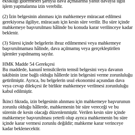
eksikliği gidermeleri şartıyla dava açmalarına yahut davayla ilgili
işlem yapmalarına izin verebilir.
(2) İzin belgesinin alınması için mahkemeye müracaat edilmesi
gerekiyorsa ilgiliye, müracaatı için kesin süre verilir. Bu süre içinde
mahkemeye başvurulması hâlinde bu konuda karar verilinceye kadar
beklenir.
(3) Süresi içinde belgelerin ibraz edilmemesi veya mahkemeye
başvurulmaması hâlinde, dava açılmamış veya gerçekleştirilen
işlemler yapılmamış sayılır.
HMK Madde 54 Gerekçesi
Bu maddede, kanunî temsilcilerin temsil belgesini veya davanın
takibinin izne bağlı olduğu hâllerde izin belgesini verme zorunluluğu
getirilmiştir. Ayrıca, bu belgelerin usul ekonomisi açısından dava
veya cevap dilekçesi ile birlikte mahkemeye verilmesi zorunluluğu
kabul edilmiştir.
İkinci fıkrada, izin belgesinin alınması için mahkemeye başvurunun
zorunlu olduğu hâllerde, mahkemenin bir süre vereceği ve bu
sürenin de kesin olacağı düzenlenmiştir. Verilen kesin süre içinde
mahkemeye başvurulması yeterli olup ayrıca mahkemenin bu süre
içinde karar vermesi zorunlu değildir; mahkeme karar verinceye
kadar beklenecektir.