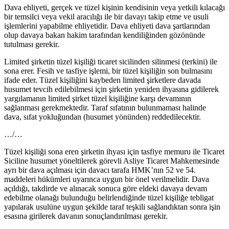
Dava ehliyeti, gerçek ve tüzel kişinin kendisinin veya yetkili kılacağı
bir temsilci veya vekil aracılığı ile bir davayı takip etme ve usuli
işlemlerini yapabilme ehliyetidir. Dava ehliyeti dava şartlarından
olup davaya bakan hakim tarafından kendiliğinden gözönünde
tutulması gerekir.
Limited şirketin tüzel kişiliği ticaret sicilinden silinmesi (terkini) ile
sona erer. Fesih ve tasfiye işlemi, bir tüzel kişiliğin son bulmasını
ifade eder. Tüzel kişiliğini kaybeden limited şirketlere davada
husumet tevcih edilebilmesi için şirketin yeniden ihyasına gidilerek
yargılamanın limited şirket tüzel kişiliğine karşı devamının
sağlanması gerekmektedir. Taraf sıfatının bulunmaması halinde
dava, sıfat yokluğundan (husumet yönünden) reddedilecektir.
…/…
Tüzel kişiliği sona eren şirketin ihyası için tasfiye memuru ile Ticaret
Siciline husumet yöneltilerek görevli Asliye Ticaret Mahkemesinde
ayrı bir dava açılması için davacı tarafa HMK’nın 52 ve 54.
maddeleri hükümleri uyarınca uygun bir önel verilmelidir. Dava
açıldığı, takdirde ve alınacak sonuca göre eldeki davaya devam
edebilme olanağı bulunduğu belirlendiğinde tüzel kişiliğe tebligat
yapılarak usulüne uygun şekilde taraf teşkili sağlandıktan sonra işin
esasına girilerek davanın sonuçlandırılması gerekir.