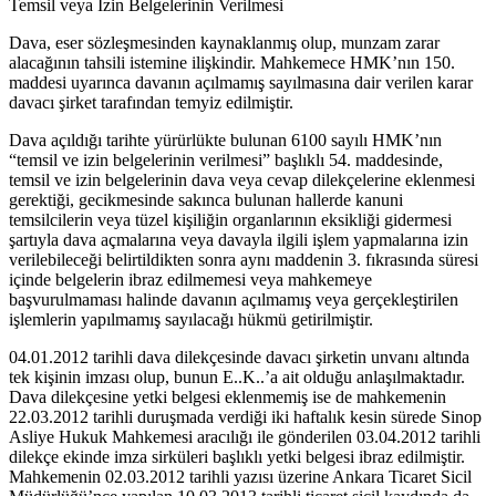
Temsil veya İzin Belgelerinin Verilmesi
Dava, eser sözleşmesinden kaynaklanmış olup, munzam zarar
alacağının tahsili istemine ilişkindir. Mahkemece HMK’nın 150.
maddesi uyarınca davanın açılmamış sayılmasına dair verilen karar
davacı şirket tarafından temyiz edilmiştir.
Dava açıldığı tarihte yürürlükte bulunan 6100 sayılı HMK’nın
“temsil ve izin belgelerinin verilmesi” başlıklı 54. maddesinde,
temsil ve izin belgelerinin dava veya cevap dilekçelerine eklenmesi
gerektiği, gecikmesinde sakınca bulunan hallerde kanuni
temsilcilerin veya tüzel kişiliğin organlarının eksikliği gidermesi
şartıyla dava açmalarına veya davayla ilgili işlem yapmalarına izin
verilebileceği belirtildikten sonra aynı maddenin 3. fıkrasında süresi
içinde belgelerin ibraz edilmemesi veya mahkemeye
başvurulmaması halinde davanın açılmamış veya gerçekleştirilen
işlemlerin yapılmamış sayılacağı hükmü getirilmiştir.
04.01.2012 tarihli dava dilekçesinde davacı şirketin unvanı altında
tek kişinin imzası olup, bunun E..K..’a ait olduğu anlaşılmaktadır.
Dava dilekçesine yetki belgesi eklenmemiş ise de mahkemenin
22.03.2012 tarihli duruşmada verdiği iki haftalık kesin sürede Sinop
Asliye Hukuk Mahkemesi aracılığı ile gönderilen 03.04.2012 tarihli
dilekçe ekinde imza sirküleri başlıklı yetki belgesi ibraz edilmiştir.
Mahkemenin 02.03.2012 tarihli yazısı üzerine Ankara Ticaret Sicil