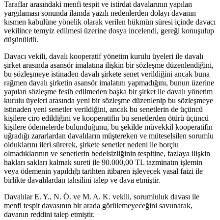
Taraflar arasındaki menfi tespit ve istirdat davalarının yapılan
yargılaması sonunda ilamda yazılı nedenlerden dolayı davanın
kısmen kabulüne yönelik olarak verilen hükmün süresi içinde davacı
vekilince temyiz edilmesi üzerine dosya incelendi, gereği konuşulup
düşünüldü.
Davacı vekili, davalı kooperatif yönetim kurulu üyeleri ile davalı
şirket arasında asansör imalatına ilişkin bir sözleşme düzenlendiğini,
bu sözleşmeye istinaden davalı şirkete senet verildiğini ancak buna
rağmen davalı şirketin asansör imalatını yapmadığını, bunun üzerine
yapılan sözleşme fesih edilmeden başka bir şirket ile davalı yönetim
kurulu üyeleri arasında yeni bir sözleşme düzenlenip bu sözleşmeye
istinaden yeni senetler verildiğini, ancak bu senetlerin de üçüncü
kişilere ciro edildiğini ve kooperatifin bu senetlerden ötürü üçüncü
kişilere ödemelerde bulunduğunu, bu şekilde müvekkil kooperatifin
uğradığı zararlardan davalıların müştereken ve müteselsilen sorumlu
olduklarını ileri sürerek, şirkete senetler nedeni ile borçlu
olmadıklarının ve senetlerin bedelsizliğinin tespitine, fazlaya ilişkin
hakları sakları kalmak sureti ile 90.000,00 TL tazminatın işlemin
veya ödemenin yapıldığı tarihten itibaren işleyecek yasal faizi ile
birlikte davalılardan tahsilini talep ve dava etmiştir.
Davalılar E. Y., N. Ö. ve M. A. K. vekili, sorumluluk davası ile
menfi tespit davasının bir arada görülemeyeceğini savunarak,
davanın reddini talep etmiştir.