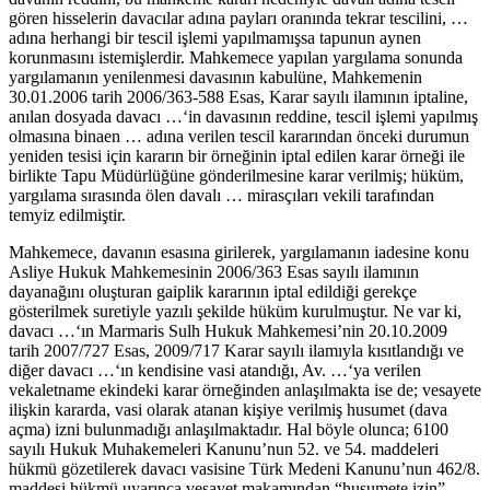
gören hisselerin davacılar adına payları oranında tekrar tescilini, …
adına herhangi bir tescil işlemi yapılmamışsa tapunun aynen
korunmasını istemişlerdir. Mahkemece yapılan yargılama sonunda
yargılamanın yenilenmesi davasının kabulüne, Mahkemenin
30.01.2006 tarih 2006/363-588 Esas, Karar sayılı ilamının iptaline,
anılan dosyada davacı …‘in davasının reddine, tescil işlemi yapılmış
olmasına binaen … adına verilen tescil kararından önceki durumun
yeniden tesisi için kararın bir örneğinin iptal edilen karar örneği ile
birlikte Tapu Müdürlüğüne gönderilmesine karar verilmiş; hüküm,
yargılama sırasında ölen davalı … mirasçıları vekili tarafından
temyiz edilmiştir.
Mahkemece, davanın esasına girilerek, yargılamanın iadesine konu
Asliye Hukuk Mahkemesinin 2006/363 Esas sayılı ilamının
dayanağını oluşturan gaiplik kararının iptal edildiği gerekçe
gösterilmek suretiyle yazılı şekilde hüküm kurulmuştur. Ne var ki,
davacı …‘ın Marmaris Sulh Hukuk Mahkemesi’nin 20.10.2009
tarih 2007/727 Esas, 2009/717 Karar sayılı ilamıyla kısıtlandığı ve
diğer davacı …‘ın kendisine vasi atandığı, Av. …‘ya verilen
vekaletname ekindeki karar örneğinden anlaşılmakta ise de; vesayete
ilişkin kararda, vasi olarak atanan kişiye verilmiş husumet (dava
açma) izni bulunmadığı anlaşılmaktadır. Hal böyle olunca; 6100
sayılı Hukuk Muhakemeleri Kanunu’nun 52. ve 54. maddeleri
hükmü gözetilerek davacı vasisine Türk Medeni Kanunu’nun 462/8.
maddesi hükmü uyarınca vesayet makamından “husumete izin”