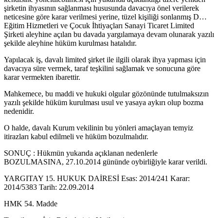
şirketin ihyasının sağlanması hususunda davacıya önel verilerek
neticesine göre karar verilmesi yerine, tüzel kişiliği sonlanmış D…
Eğitim Hizmetleri ve Çocuk İhtiyaçları Sanayi Ticaret Limited
Şirketi aleyhine açılan bu davada yargılamaya devam olunarak yazılı
şekilde aleyhine hüküm kurulması hatalıdır.
Yapılacak iş, davalı limited şirket ile ilgili olarak ihya yapması için
davacıya süre vermek, taraf teşkilini sağlamak ve sonucuna göre
karar vermekten ibarettir.
Mahkemece, bu maddi ve hukuki olgular gözönünde tutulmaksızın
yazılı şekilde hüküm kurulması usul ve yasaya aykırı olup bozma
nedenidir.
O halde, davalı Kurum vekilinin bu yönleri amaçlayan temyiz
itirazları kabul edilmeli ve hüküm bozulmalıdır.
SONUÇ : Hükmün yukarıda açıklanan nedenlerle
BOZULMASINA, 27.10.2014 gününde oybirliğiyle karar verildi.
YARGITAY 15. HUKUK DAİRESİ Esas: 2014/241 Karar:
2014/5383 Tarih: 22.09.2014
HMK 54. Madde