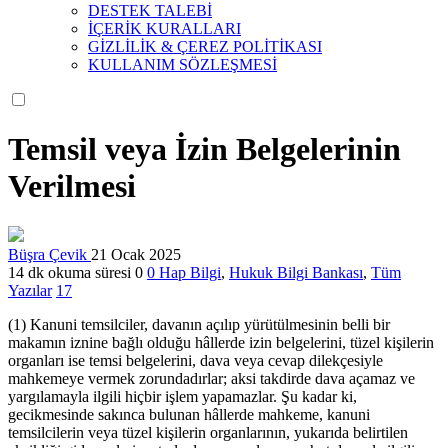
DESTEK TALEBİ
İÇERİK KURALLARI
GİZLİLİK & ÇEREZ POLİTİKASI
KULLANIM SÖZLEŞMESİ
Temsil veya İzin Belgelerinin
Verilmesi
Büşra Çevik
21 Ocak 2025
14 dk okuma süresi
0
0
Hap Bilgi
,
Hukuk Bilgi Bankası
,
Tüm
Yazılar
17
(1) Kanuni temsilciler, davanın açılıp yürütülmesinin belli bir
makamın iznine bağlı olduğu hâllerde izin belgelerini, tüzel kişilerin
organları ise temsi belgelerini, dava veya cevap dilekçesiyle
mahkemeye vermek zorundadırlar; aksi takdirde dava açamaz ve
yargılamayla ilgili hiçbir işlem yapamazlar. Şu kadar ki,
gecikmesinde sakınca bulunan hâllerde mahkeme, kanuni
temsilcilerin veya tüzel kişilerin organlarının, yukarıda belirtilen