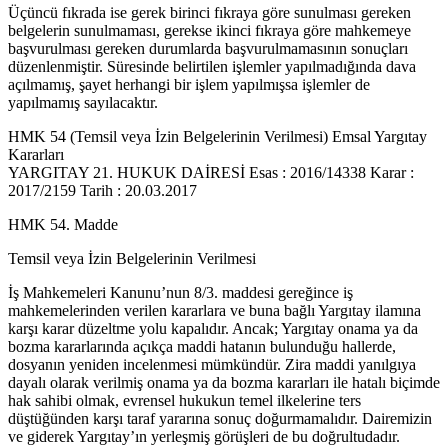
Üçüncü fıkrada ise gerek birinci fıkraya göre sunulması gereken
belgelerin sunulmaması, gerekse ikinci fıkraya göre mahkemeye
başvurulması gereken durumlarda başvurulmamasının sonuçları
düzenlenmiştir. Süresinde belirtilen işlemler yapılmadığında dava
açılmamış, şayet herhangi bir işlem yapılmışsa işlemler de
yapılmamış sayılacaktır.
HMK 54 (Temsil veya İzin Belgelerinin Verilmesi) Emsal Yargıtay
Kararları
YARGITAY 21. HUKUK DAİRESİ Esas : 2016/14338 Karar :
2017/2159 Tarih : 20.03.2017
HMK 54. Madde
Temsil veya İzin Belgelerinin Verilmesi
İş Mahkemeleri Kanunu’nun 8/3. maddesi gereğince iş
mahkemelerinden verilen kararlara ve buna bağlı Yargıtay ilamına
karşı karar düzeltme yolu kapalıdır. Ancak; Yargıtay onama ya da
bozma kararlarında açıkça maddi hatanın bulunduğu hallerde,
dosyanın yeniden incelenmesi mümkündür. Zira maddi yanılgıya
dayalı olarak verilmiş onama ya da bozma kararları ile hatalı biçimde
hak sahibi olmak, evrensel hukukun temel ilkelerine ters
düştüğünden karşı taraf yararına sonuç doğurmamalıdır. Dairemizin
ve giderek Yargıtay’ın yerleşmiş görüşleri de bu doğrultudadır.