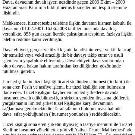
Dava, davacının davalı işyeri nezdinde geçen 2000 Ekim – 2003
Haziran arası Kurum’a bildirilmemiş hizmetlerinin tespiti istemine
ilişkindir.
Mahkemece, hizmet tesbit talebine ilişkin davanın kısmen kabulü ile,
davacının 01.02.2001-16.06.2003 tarihleri arasında davalı iş
verenlikte, 855 gün asgari ücretle çalıştığının tespitine, fazlaya ilişkin
talebin reddine karar verilmiştir.
Dava ehliyeti, gerçek ve tüzel kişinin kendisinin veya yetkili kılacağı
bir temsilci veya vekil aracılığı ile bir davayı takip etme ve usuli
işlemlerini yapabilme ehliyetidir. Dava ehliyeti dava şartlarından
olup davaya bakan hakim tarafından kendiliğinden gözönünde
tutulması gerekir.
Limited şirketin tüzel kişiliği ticaret sicilinden silinmesi ( terkini ) ile
sona erer. Fesih ve tasfiye işlemi, bir tüzel kişiliğin son bulmasını
ifade eder. Tüzel kişiliğini kaybeden limited şirketlere davada
husumet tevcih edilebilmesi için şirketin yeniden ihyasına gidilerek
yargılamanın limited şirket tüzel kişiliğine karşı devamının
sağlanması gerekmektedir. Taraf sıfatının bulunmaması halinde
dava, sıfat yokluğundan ( husumet yönünden ) reddedilecektir.
Tüzel kişiliği sona eren şirketin ihyası için tasfiye memuru ile Ticaret
Sicili’ne husumet yöneltilerek görevli Asliye Ticaret Mahkemesi’nde