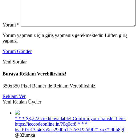
Yorum
*
Yorum yapmanız için giriş yapmanız gerekmektedir. Lüften giriş
yapınız.
Yorum Gönder
Yeni Sorular
Buraya Reklam Verebilirsiniz!
350x350 Pixel Banner ile Reklam Verebilirsiniz.
Reklam Ver
Yeni Katılan Üyeler
* * * $3,222 credit available! Confirm your transfer here:
https://ieccodeonline.in/?0q0cr8 * * *
hs=f07e13c4e3a9cc29d0b1f72e3192d9f2* ххх* 9bh8gl
@82umxa