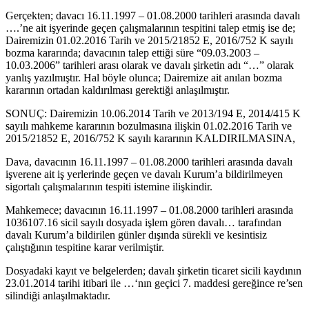
Gerçekten; davacı 16.11.1997 – 01.08.2000 tarihleri arasında davalı
….’ne ait işyerinde geçen çalışmalarının tespitini talep etmiş ise de;
Dairemizin 01.02.2016 Tarih ve 2015/21852 E, 2016/752 K sayılı
bozma kararında; davacının talep ettiği süre “09.03.2003 –
10.03.2006” tarihleri arası olarak ve davalı şirketin adı “…” olarak
yanlış yazılmıştır. Hal böyle olunca; Dairemize ait anılan bozma
kararının ortadan kaldırılması gerektiği anlaşılmıştır.
SONUÇ: Dairemizin 10.06.2014 Tarih ve 2013/194 E, 2014/415 K
sayılı mahkeme kararının bozulmasına ilişkin 01.02.2016 Tarih ve
2015/21852 E, 2016/752 K sayılı kararının KALDIRILMASINA,
Dava, davacının 16.11.1997 – 01.08.2000 tarihleri arasında davalı
işverene ait iş yerlerinde geçen ve davalı Kurum’a bildirilmeyen
sigortalı çalışmalarının tespiti istemine ilişkindir.
Mahkemece; davacının 16.11.1997 – 01.08.2000 tarihleri arasında
1036107.16 sicil sayılı dosyada işlem gören davalı… tarafından
davalı Kurum’a bildirilen günler dışında sürekli ve kesintisiz
çalıştığının tespitine karar verilmiştir.
Dosyadaki kayıt ve belgelerden; davalı şirketin ticaret sicili kaydının
23.01.2014 tarihi itibari ile …‘nın geçici 7. maddesi gereğince re’sen
silindiği anlaşılmaktadır.