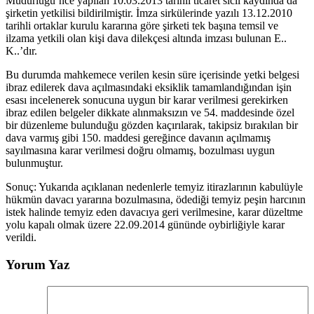
Müdürlüğü’nce yapılan 10.03.2013 tarihli ticaret sicil kaydında da
şirketin yetkilisi bildirilmiştir. İmza sirkülerinde yazılı 13.12.2010
tarihli ortaklar kurulu kararına göre şirketi tek başına temsil ve
ilzama yetkili olan kişi dava dilekçesi altında imzası bulunan E..
K..’dır.
Bu durumda mahkemece verilen kesin süre içerisinde yetki belgesi
ibraz edilerek dava açılmasındaki eksiklik tamamlandığından işin
esası incelenerek sonucuna uygun bir karar verilmesi gerekirken
ibraz edilen belgeler dikkate alınmaksızın ve 54. maddesinde özel
bir düzenleme bulunduğu gözden kaçırılarak, takipsiz bırakılan bir
dava varmış gibi 150. maddesi gereğince davanın açılmamış
sayılmasına karar verilmesi doğru olmamış, bozulması uygun
bulunmuştur.
Sonuç: Yukarıda açıklanan nedenlerle temyiz itirazlarının kabulüyle
hükmün davacı yararına bozulmasına, ödediği temyiz peşin harcının
istek halinde temyiz eden davacıya geri verilmesine, karar düzeltme
yolu kapalı olmak üzere 22.09.2014 gününde oybirliğiyle karar
verildi.
Yorum Yaz