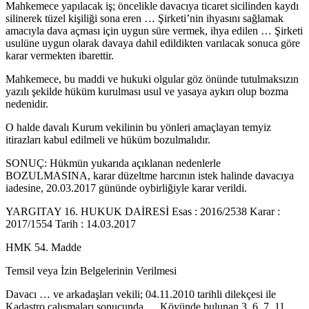
Mahkemece yapılacak iş; öncelikle davacıya ticaret sicilinden kaydı
silinerek tüzel kişiliği sona eren … Şirketi’nin ihyasını sağlamak
amacıyla dava açması için uygun süre vermek, ihya edilen … Şirketi
usulüne uygun olarak davaya dahil edildikten varılacak sonuca göre
karar vermekten ibarettir.
Mahkemece, bu maddi ve hukuki olgular göz önünde tutulmaksızın
yazılı şekilde hüküm kurulması usul ve yasaya aykırı olup bozma
nedenidir.
O halde davalı Kurum vekilinin bu yönleri amaçlayan temyiz
itirazları kabul edilmeli ve hüküm bozulmalıdır.
SONUÇ: Hükmün yukarıda açıklanan nedenlerle
BOZULMASINA, karar düzeltme harcının istek halinde davacıya
iadesine, 20.03.2017 gününde oybirliğiyle karar verildi.
YARGITAY 16. HUKUK DAİRESİ Esas : 2016/2538 Karar :
2017/1554 Tarih : 14.03.2017
HMK 54. Madde
Temsil veya İzin Belgelerinin Verilmesi
Davacı … ve arkadaşları vekili; 04.11.2010 tarihli dilekçesi ile
Kadastro çalışmaları sonucunda … Köyünde bulunan 3, 6, 7, 11,