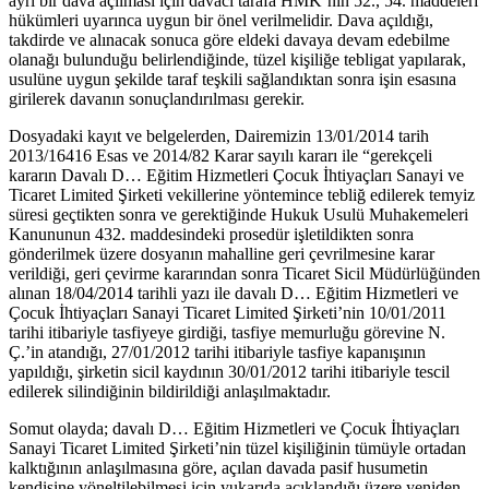
ayrı bir dava açılması için davacı tarafa HMK’nın 52., 54. maddeleri
hükümleri uyarınca uygun bir önel verilmelidir. Dava açıldığı,
takdirde ve alınacak sonuca göre eldeki davaya devam edebilme
olanağı bulunduğu belirlendiğinde, tüzel kişiliğe tebligat yapılarak,
usulüne uygun şekilde taraf teşkili sağlandıktan sonra işin esasına
girilerek davanın sonuçlandırılması gerekir.
Dosyadaki kayıt ve belgelerden, Dairemizin 13/01/2014 tarih
2013/16416 Esas ve 2014/82 Karar sayılı kararı ile “gerekçeli
kararın Davalı D… Eğitim Hizmetleri Çocuk İhtiyaçları Sanayi ve
Ticaret Limited Şirketi vekillerine yöntemince tebliğ edilerek temyiz
süresi geçtikten sonra ve gerektiğinde Hukuk Usulü Muhakemeleri
Kanununun 432. maddesindeki prosedür işletildikten sonra
gönderilmek üzere dosyanın mahalline geri çevrilmesine karar
verildiği, geri çevirme kararından sonra Ticaret Sicil Müdürlüğünden
alınan 18/04/2014 tarihli yazı ile davalı D… Eğitim Hizmetleri ve
Çocuk İhtiyaçları Sanayi Ticaret Limited Şirketi’nin 10/01/2011
tarihi itibariyle tasfiyeye girdiği, tasfiye memurluğu görevine N.
Ç.’in atandığı, 27/01/2012 tarihi itibariyle tasfiye kapanışının
yapıldığı, şirketin sicil kaydının 30/01/2012 tarihi itibariyle tescil
edilerek silindiğinin bildirildiği anlaşılmaktadır.
Somut olayda; davalı D… Eğitim Hizmetleri ve Çocuk İhtiyaçları
Sanayi Ticaret Limited Şirketi’nin tüzel kişiliğinin tümüyle ortadan
kalktığının anlaşılmasına göre, açılan davada pasif husumetin
kendisine yöneltilebilmesi için yukarıda açıklandığı üzere yeniden