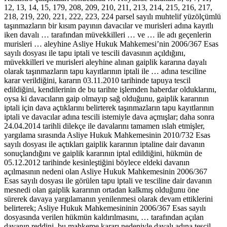
12, 13, 14, 15, 179, 208, 209, 210, 211, 213, 214, 215, 216, 217,
218, 219, 220, 221, 222, 223, 224 parsel sayılı muhtelif yüzölçümlü
taşınmazların bir kısım payının davacılar ve murisleri adına kayıtlı
iken davalı … tarafından müvekkilleri … ve … ile adı geçenlerin
murisleri … aleyhine Asliye Hukuk Mahkemesi’nin 2006/367 Esas
sayılı dosyası ile tapu iptali ve tescili davasının açıldığını,
müvekkilleri ve murisleri aleyhine alınan gaiplik kararına dayalı
olarak taşınmazların tapu kayıtlarının iptali ile … adına tesciline
karar verildiğini, kararın 03.11.2010 tarihinde tapuya tescil
edildiğini, kendilerinin de bu tarihte işlemden haberdar olduklarını,
oysa ki davacıların gaip olmayıp sağ olduğunu, gaiplik kararının
iptali için dava açtıklarını belirterek taşınmazların tapu kayıtlarının
iptali ve davacılar adına tescili istemiyle dava açmışlar; daha sonra
24.04.2014 tarihli dilekçe ile davalarını tamamen ıslah etmişler,
yargılama sırasında Asliye Hukuk Mahkemesinin 2010/732 Esas
sayılı dosyası ile açtıkları gaiplik kararının iptaline dair davanın
sonuçlandığını ve gaiplik kararının iptal edildiğini, hükmün de
05.12.2012 tarihinde kesinleştiğini böylece eldeki davanın
açılmasının nedeni olan Asliye Hukuk Mahkemesinin 2006/367
Esas sayılı dosyası ile görülen tapu iptali ve tesciline dair davanın
mesnedi olan gaiplik kararının ortadan kalkmış olduğunu öne
sürerek davaya yargılamanın yenilenmesi olarak devam ettiklerini
belirterek; Asliye Hukuk Mahkemesininin 2006/367 Esas sayılı
dosyasında verilen hükmün kaldırılmasını, … tarafından açılan
davanın reddini, bu mahkeme kararı nedeniyle davalı adına tescil