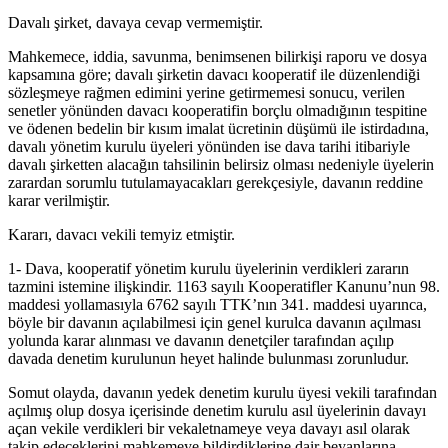
Davalı şirket, davaya cevap vermemiştir.
Mahkemece, iddia, savunma, benimsenen bilirkişi raporu ve dosya
kapsamına göre; davalı şirketin davacı kooperatif ile düzenlendiği
sözleşmeye rağmen edimini yerine getirmemesi sonucu, verilen
senetler yönünden davacı kooperatifin borçlu olmadığının tespitine
ve ödenen bedelin bir kısım imalat ücretinin düşümü ile istirdadına,
davalı yönetim kurulu üyeleri yönünden ise dava tarihi itibariyle
davalı şirketten alacağın tahsilinin belirsiz olması nedeniyle üyelerin
zarardan sorumlu tutulamayacakları gerekçesiyle, davanın reddine
karar verilmiştir.
Kararı, davacı vekili temyiz etmiştir.
1- Dava, kooperatif yönetim kurulu üyelerinin verdikleri zararın
tazmini istemine ilişkindir. 1163 sayılı Kooperatifler Kanunu’nun 98.
maddesi yollamasıyla 6762 sayılı TTK’nın 341. maddesi uyarınca,
böyle bir davanın açılabilmesi için genel kurulca davanın açılması
yolunda karar alınması ve davanın denetçiler tarafından açılıp
davada denetim kurulunun heyet halinde bulunması zorunludur.
Somut olayda, davanın yedek denetim kurulu üyesi vekili tarafından
açılmış olup dosya içerisinde denetim kurulu asıl üyelerinin davayı
açan vekile verdikleri bir vekaletnameye veya davayı asıl olarak
takip edeceklerini mahkemeye bildirdiklerine dair beyanlarına