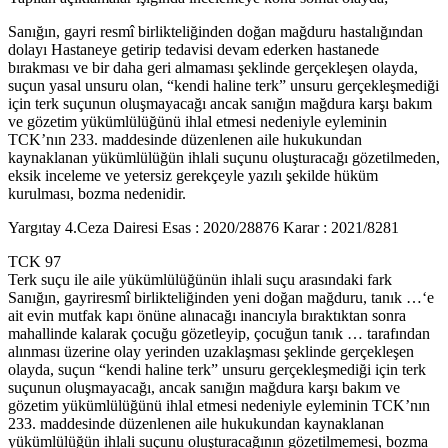
Sanığın, gayri resmî birlikteliğinden doğan mağduru hastalığından
dolayı Hastaneye getirip tedavisi devam ederken hastanede
bırakması ve bir daha geri almaması şeklinde gerçekleşen olayda,
suçun yasal unsuru olan, “kendi haline terk” unsuru gerçekleşmediği
için terk suçunun oluşmayacağı ancak sanığın mağdura karşı bakım
ve gözetim yükümlülüğünü ihlal etmesi nedeniyle eyleminin
TCK’nın 233. maddesinde düzenlenen aile hukukundan
kaynaklanan yükümlülüğün ihlali suçunu oluşturacağı gözetilmeden,
eksik inceleme ve yetersiz gerekçeyle yazılı şekilde hüküm
kurulması, bozma nedenidir.
Yargıtay 4.Ceza Dairesi Esas : 2020/28876 Karar : 2021/8281
TCK 97
Terk suçu ile aile yükümlülüğünün ihlali suçu arasındaki fark
Sanığın, gayriresmî birlikteliğinden yeni doğan mağduru, tanık …‘e
ait evin mutfak kapı önüne alınacağı inancıyla bıraktıktan sonra
mahallinde kalarak çocuğu gözetleyip, çocuğun tanık … tarafından
alınması üzerine olay yerinden uzaklaşması şeklinde gerçekleşen
olayda, suçun “kendi haline terk” unsuru gerçekleşmediği için terk
suçunun oluşmayacağı, ancak sanığın mağdura karşı bakım ve
gözetim yükümlülüğünü ihlal etmesi nedeniyle eyleminin TCK’nın
233. maddesinde düzenlenen aile hukukundan kaynaklanan
yükümlülüğün ihlali suçunu oluşturacağının gözetilmemesi, bozma