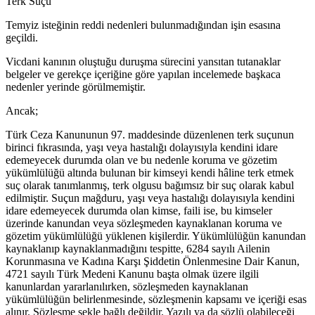
Terk Suçu
Temyiz isteğinin reddi nedenleri bulunmadığından işin esasına
geçildi.
Vicdani kanının oluştuğu duruşma sürecini yansıtan tutanaklar
belgeler ve gerekçe içeriğine göre yapılan incelemede başkaca
nedenler yerinde görülmemiştir.
Ancak;
Türk Ceza Kanununun 97. maddesinde düzenlenen terk suçunun
birinci fıkrasında, yaşı veya hastalığı dolayısıyla kendini idare
edemeyecek durumda olan ve bu nedenle koruma ve gözetim
yükümlülüğü altında bulunan bir kimseyi kendi hâline terk etmek
suç olarak tanımlanmış, terk olgusu bağımsız bir suç olarak kabul
edilmiştir. Suçun mağduru, yaşı veya hastalığı dolayısıyla kendini
idare edemeyecek durumda olan kimse, faili ise, bu kimseler
üzerinde kanundan veya sözleşmeden kaynaklanan koruma ve
gözetim yükümlülüğü yüklenen kişilerdir. Yükümlülüğün kanundan
kaynaklanıp kaynaklanmadığını tespitte, 6284 sayılı Ailenin
Korunmasına ve Kadına Karşı Şiddetin Önlenmesine Dair Kanun,
4721 sayılı Türk Medeni Kanunu başta olmak üzere ilgili
kanunlardan yararlanılırken, sözleşmeden kaynaklanan
yükümlülüğün belirlenmesinde, sözleşmenin kapsamı ve içeriği esas
alınır. Sözleşme şekle bağlı değildir. Yazılı ya da sözlü olabileceği