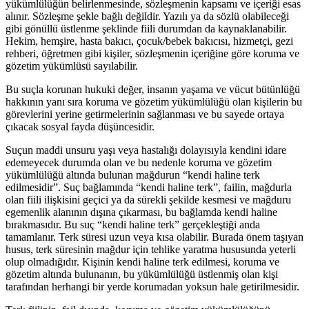
yükümlülüğün belirlenmesinde, sözleşmenin kapsamı ve içeriği esas
alınır. Sözleşme şekle bağlı değildir. Yazılı ya da sözlü olabileceği
gibi gönüllü üstlenme şeklinde fiili durumdan da kaynaklanabilir.
Hekim, hemşire, hasta bakıcı, çocuk/bebek bakıcısı, hizmetçi, gezi
rehberi, öğretmen gibi kişiler, sözleşmenin içeriğine göre koruma ve
gözetim yükümlüsü sayılabilir.
Bu suçla korunan hukuki değer, insanın yaşama ve vücut bütünlüğü
hakkının yanı sıra koruma ve gözetim yükümlülüğü olan kişilerin bu
görevlerini yerine getirmelerinin sağlanması ve bu sayede ortaya
çıkacak sosyal fayda düşüncesidir.
Suçun maddi unsuru yaşı veya hastalığı dolayısıyla kendini idare
edemeyecek durumda olan ve bu nedenle koruma ve gözetim
yükümlülüğü altında bulunan mağdurun “kendi haline terk
edilmesidir”. Suç bağlamında “kendi haline terk”, failin, mağdurla
olan fiili ilişkisini geçici ya da sürekli şekilde kesmesi ve mağduru
egemenlik alanının dışına çıkarması, bu bağlamda kendi haline
bırakmasıdır. Bu suç “kendi haline terk” gerçekleştiği anda
tamamlanır. Terk süresi uzun veya kısa olabilir. Burada önem taşıyan
husus, terk süresinin mağdur için tehlike yaratma hususunda yeterli
olup olmadığıdır. Kişinin kendi haline terk edilmesi, koruma ve
gözetim altında bulunanın, bu yükümlülüğü üstlenmiş olan kişi
tarafından herhangi bir yerde korumadan yoksun hale getirilmesidir.