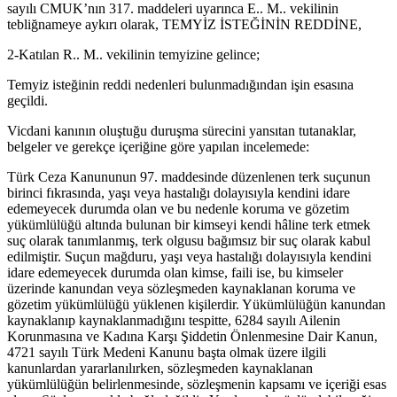
sayılı CMUK’nın 317. maddeleri uyarınca E.. M.. vekilinin
tebliğnameye aykırı olarak, TEMYİZ İSTEĞİNİN REDDİNE,
2-Katılan R.. M.. vekilinin temyizine gelince;
Temyiz isteğinin reddi nedenleri bulunmadığından işin esasına
geçildi.
Vicdani kanının oluştuğu duruşma sürecini yansıtan tutanaklar,
belgeler ve gerekçe içeriğine göre yapılan incelemede:
Türk Ceza Kanununun 97. maddesinde düzenlenen terk suçunun
birinci fıkrasında, yaşı veya hastalığı dolayısıyla kendini idare
edemeyecek durumda olan ve bu nedenle koruma ve gözetim
yükümlülüğü altında bulunan bir kimseyi kendi hâline terk etmek
suç olarak tanımlanmış, terk olgusu bağımsız bir suç olarak kabul
edilmiştir. Suçun mağduru, yaşı veya hastalığı dolayısıyla kendini
idare edemeyecek durumda olan kimse, faili ise, bu kimseler
üzerinde kanundan veya sözleşmeden kaynaklanan koruma ve
gözetim yükümlülüğü yüklenen kişilerdir. Yükümlülüğün kanundan
kaynaklanıp kaynaklanmadığını tespitte, 6284 sayılı Ailenin
Korunmasına ve Kadına Karşı Şiddetin Önlenmesine Dair Kanun,
4721 sayılı Türk Medeni Kanunu başta olmak üzere ilgili
kanunlardan yararlanılırken, sözleşmeden kaynaklanan
yükümlülüğün belirlenmesinde, sözleşmenin kapsamı ve içeriği esas