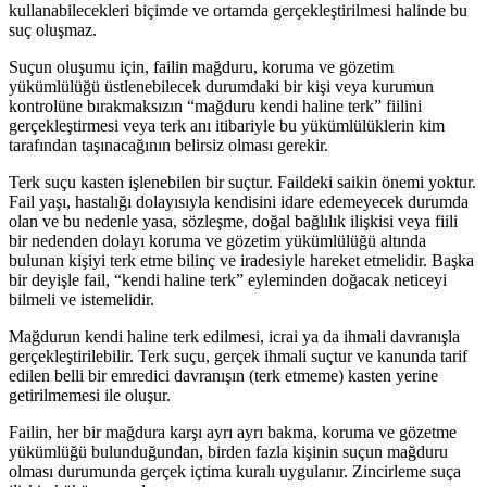
kullanabilecekleri biçimde ve ortamda gerçekleştirilmesi halinde bu
suç oluşmaz.
Suçun oluşumu için, failin mağduru, koruma ve gözetim
yükümlülüğü üstlenebilecek durumdaki bir kişi veya kurumun
kontrolüne bırakmaksızın “mağduru kendi haline terk” fiilini
gerçekleştirmesi veya terk anı itibariyle bu yükümlülüklerin kim
tarafından taşınacağının belirsiz olması gerekir.
Terk suçu kasten işlenebilen bir suçtur. Faildeki saikin önemi yoktur.
Fail yaşı, hastalığı dolayısıyla kendisini idare edemeyecek durumda
olan ve bu nedenle yasa, sözleşme, doğal bağlılık ilişkisi veya fiili
bir nedenden dolayı koruma ve gözetim yükümlülüğü altında
bulunan kişiyi terk etme bilinç ve iradesiyle hareket etmelidir. Başka
bir deyişle fail, “kendi haline terk” eyleminden doğacak neticeyi
bilmeli ve istemelidir.
Mağdurun kendi haline terk edilmesi, icrai ya da ihmali davranışla
gerçekleştirilebilir. Terk suçu, gerçek ihmali suçtur ve kanunda tarif
edilen belli bir emredici davranışın (terk etmeme) kasten yerine
getirilmemesi ile oluşur.
Failin, her bir mağdura karşı ayrı ayrı bakma, koruma ve gözetme
yükümlüğü bulunduğundan, birden fazla kişinin suçun mağduru
olması durumunda gerçek içtima kuralı uygulanır. Zincirleme suça