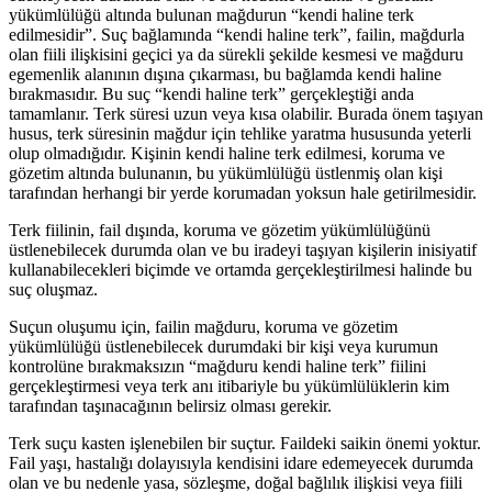
yükümlülüğü altında bulunan mağdurun “kendi haline terk
edilmesidir”. Suç bağlamında “kendi haline terk”, failin, mağdurla
olan fiili ilişkisini geçici ya da sürekli şekilde kesmesi ve mağduru
egemenlik alanının dışına çıkarması, bu bağlamda kendi haline
bırakmasıdır. Bu suç “kendi haline terk” gerçekleştiği anda
tamamlanır. Terk süresi uzun veya kısa olabilir. Burada önem taşıyan
husus, terk süresinin mağdur için tehlike yaratma hususunda yeterli
olup olmadığıdır. Kişinin kendi haline terk edilmesi, koruma ve
gözetim altında bulunanın, bu yükümlülüğü üstlenmiş olan kişi
tarafından herhangi bir yerde korumadan yoksun hale getirilmesidir.
Terk fiilinin, fail dışında, koruma ve gözetim yükümlülüğünü
üstlenebilecek durumda olan ve bu iradeyi taşıyan kişilerin inisiyatif
kullanabilecekleri biçimde ve ortamda gerçekleştirilmesi halinde bu
suç oluşmaz.
Suçun oluşumu için, failin mağduru, koruma ve gözetim
yükümlülüğü üstlenebilecek durumdaki bir kişi veya kurumun
kontrolüne bırakmaksızın “mağduru kendi haline terk” fiilini
gerçekleştirmesi veya terk anı itibariyle bu yükümlülüklerin kim
tarafından taşınacağının belirsiz olması gerekir.
Terk suçu kasten işlenebilen bir suçtur. Faildeki saikin önemi yoktur.
Fail yaşı, hastalığı dolayısıyla kendisini idare edemeyecek durumda
olan ve bu nedenle yasa, sözleşme, doğal bağlılık ilişkisi veya fiili