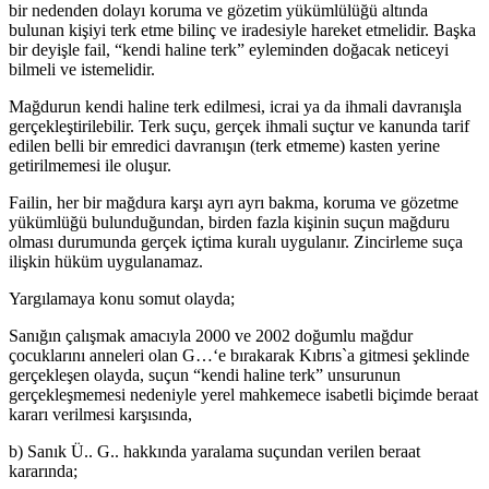
bir nedenden dolayı koruma ve gözetim yükümlülüğü altında
bulunan kişiyi terk etme bilinç ve iradesiyle hareket etmelidir. Başka
bir deyişle fail, “kendi haline terk” eyleminden doğacak neticeyi
bilmeli ve istemelidir.
Mağdurun kendi haline terk edilmesi, icrai ya da ihmali davranışla
gerçekleştirilebilir. Terk suçu, gerçek ihmali suçtur ve kanunda tarif
edilen belli bir emredici davranışın (terk etmeme) kasten yerine
getirilmemesi ile oluşur.
Failin, her bir mağdura karşı ayrı ayrı bakma, koruma ve gözetme
yükümlüğü bulunduğundan, birden fazla kişinin suçun mağduru
olması durumunda gerçek içtima kuralı uygulanır. Zincirleme suça
ilişkin hüküm uygulanamaz.
Yargılamaya konu somut olayda;
Sanığın çalışmak amacıyla 2000 ve 2002 doğumlu mağdur
çocuklarını anneleri olan G…‘e bırakarak Kıbrıs`a gitmesi şeklinde
gerçekleşen olayda, suçun “kendi haline terk” unsurunun
gerçekleşmemesi nedeniyle yerel mahkemece isabetli biçimde beraat
kararı verilmesi karşısında,
b) Sanık Ü.. G.. hakkında yaralama suçundan verilen beraat
kararında;