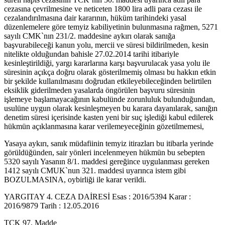
cezasına çevrilmesine ve neticeten 1800 lira adli para cezası ile
cezalandırılmasına dair kararının, hüküm tarihindeki yasal
düzenlemelere göre temyiz kabiliyetinin bulunmasına rağmen, 5271
sayılı CMK`nın 231/2. maddesine aykırı olarak sanığa
başvurabileceği kanun yolu, mercii ve süresi bildirilmeden, kesin
nitelikte olduğundan bahisle 27.02.2014 tarihi itibariyle
kesinleştirildiği, yargı kararlarına karşı başvurulacak yasa yolu ile
süresinin açıkça doğru olarak gösterilmemiş olması bu hakkın etkin
bir şekilde kullanılmasını doğrudan etkileyebileceğinden belirtilen
eksiklik giderilmeden yasalarda öngörülen başvuru süresinin
işlemeye başlamayacağının kabulünde zorunluluk bulunduğundan,
usulüne uygun olarak kesinleşmeyen bu karara dayanılarak, sanığın
denetim süresi içerisinde kasten yeni bir suç işlediği kabul edilerek
hükmün açıklanmasına karar verilemeyeceğinin gözetilmemesi,
Yasaya aykırı, sanık müdafiinin temyiz itirazları bu itibarla yerinde
görüldüğünden, sair yönleri incelenmeyen hükmün bu sebepten
5320 sayılı Yasanın 8/1. maddesi gereğince uygulanması gereken
1412 sayılı CMUK`nun 321. maddesi uyarınca istem gibi
BOZULMASINA, oybirliği ile karar verildi.
YARGITAY 4. CEZA DAİRESİ Esas : 2016/5394 Karar :
2016/9879 Tarih : 12.05.2016
TCK 97. Madde