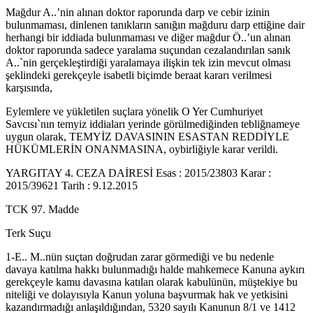
Mağdur A..’nin alınan doktor raporunda darp ve cebir izinin
bulunmaması, dinlenen tanıkların sanığın mağduru darp ettiğine dair
herhangi bir iddiada bulunmaması ve diğer mağdur Ö..’un alınan
doktor raporunda sadece yaralama suçundan cezalandırılan sanık
A..`nin gerçekleştirdiği yaralamaya ilişkin tek izin mevcut olması
şeklindeki gerekçeyle isabetli biçimde beraat kararı verilmesi
karşısında,
Eylemlere ve yükletilen suçlara yönelik O Yer Cumhuriyet
Savcısı`nın temyiz iddiaları yerinde görülmediğinden tebliğnameye
uygun olarak, TEMYİZ DAVASININ ESASTAN REDDİYLE
HÜKÜMLERİN ONANMASINA, oybirliğiyle karar verildi.
YARGITAY 4. CEZA DAİRESİ Esas : 2015/23803 Karar :
2015/39621 Tarih : 9.12.2015
TCK 97. Madde
Terk Suçu
1-E.. M..nün suçtan doğrudan zarar görmediği ve bu nedenle
davaya katılma hakkı bulunmadığı halde mahkemece Kanuna aykırı
gerekçeyle kamu davasına katılan olarak kabulünün, müştekiye bu
niteliği ve dolayısıyla Kanun yoluna başvurmak hak ve yetkisini
kazandırmadığı anlaşıldığından, 5320 sayılı Kanunun 8/1 ve 1412