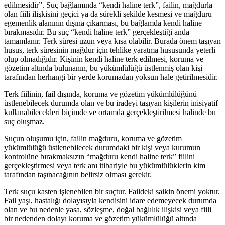
edilmesidir”. Suç bağlamında “kendi haline terk”, failin, mağdurla
olan fiili ilişkisini geçici ya da sürekli şekilde kesmesi ve mağduru
egemenlik alanının dışına çıkarması, bu bağlamda kendi haline
bırakmasıdır. Bu suç “kendi haline terk” gerçekleştiği anda
tamamlanır. Terk süresi uzun veya kısa olabilir. Burada önem taşıyan
husus, terk süresinin mağdur için tehlike yaratma hususunda yeterli
olup olmadığıdır. Kişinin kendi haline terk edilmesi, koruma ve
gözetim altında bulunanın, bu yükümlülüğü üstlenmiş olan kişi
tarafından herhangi bir yerde korumadan yoksun hale getirilmesidir.
Terk fiilinin, fail dışında, koruma ve gözetim yükümlülüğünü
üstlenebilecek durumda olan ve bu iradeyi taşıyan kişilerin inisiyatif
kullanabilecekleri biçimde ve ortamda gerçekleştirilmesi halinde bu
suç oluşmaz.
Suçun oluşumu için, failin mağduru, koruma ve gözetim
yükümlülüğü üstlenebilecek durumdaki bir kişi veya kurumun
kontrolüne bırakmaksızın “mağduru kendi haline terk” fiilini
gerçekleştirmesi veya terk anı itibariyle bu yükümlülüklerin kim
tarafından taşınacağının belirsiz olması gerekir.
Terk suçu kasten işlenebilen bir suçtur. Faildeki saikin önemi yoktur.
Fail yaşı, hastalığı dolayısıyla kendisini idare edemeyecek durumda
olan ve bu nedenle yasa, sözleşme, doğal bağlılık ilişkisi veya fiili
bir nedenden dolayı koruma ve gözetim yükümlülüğü altında