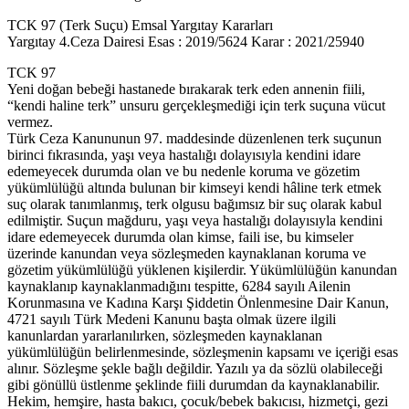
TCK 97 (Terk Suçu) Emsal Yargıtay Kararları
Yargıtay 4.Ceza Dairesi Esas : 2019/5624 Karar : 2021/25940
TCK 97
Yeni doğan bebeği hastanede bırakarak terk eden annenin fiili,
“kendi haline terk” unsuru gerçekleşmediği için terk suçuna vücut
vermez.
Türk Ceza Kanununun 97. maddesinde düzenlenen terk suçunun
birinci fıkrasında, yaşı veya hastalığı dolayısıyla kendini idare
edemeyecek durumda olan ve bu nedenle koruma ve gözetim
yükümlülüğü altında bulunan bir kimseyi kendi hâline terk etmek
suç olarak tanımlanmış, terk olgusu bağımsız bir suç olarak kabul
edilmiştir. Suçun mağduru, yaşı veya hastalığı dolayısıyla kendini
idare edemeyecek durumda olan kimse, faili ise, bu kimseler
üzerinde kanundan veya sözleşmeden kaynaklanan koruma ve
gözetim yükümlülüğü yüklenen kişilerdir. Yükümlülüğün kanundan
kaynaklanıp kaynaklanmadığını tespitte, 6284 sayılı Ailenin
Korunmasına ve Kadına Karşı Şiddetin Önlenmesine Dair Kanun,
4721 sayılı Türk Medeni Kanunu başta olmak üzere ilgili
kanunlardan yararlanılırken, sözleşmeden kaynaklanan
yükümlülüğün belirlenmesinde, sözleşmenin kapsamı ve içeriği esas
alınır. Sözleşme şekle bağlı değildir. Yazılı ya da sözlü olabileceği
gibi gönüllü üstlenme şeklinde fiili durumdan da kaynaklanabilir.
Hekim, hemşire, hasta bakıcı, çocuk/bebek bakıcısı, hizmetçi, gezi