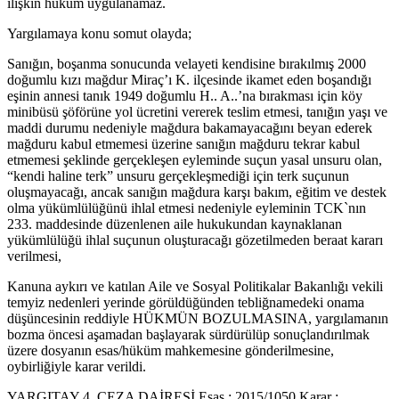
ilişkin hüküm uygulanamaz.
Yargılamaya konu somut olayda;
Sanığın, boşanma sonucunda velayeti kendisine bırakılmış 2000
doğumlu kızı mağdur Miraç’ı K. ilçesinde ikamet eden boşandığı
eşinin annesi tanık 1949 doğumlu H.. A..’na bırakması için köy
minibüsü şöförüne yol ücretini vererek teslim etmesi, tanığın yaşı ve
maddi durumu nedeniyle mağdura bakamayacağını beyan ederek
mağduru kabul etmemesi üzerine sanığın mağduru tekrar kabul
etmemesi şeklinde gerçekleşen eyleminde suçun yasal unsuru olan,
“kendi haline terk” unsuru gerçekleşmediği için terk suçunun
oluşmayacağı, ancak sanığın mağdura karşı bakım, eğitim ve destek
olma yükümlülüğünü ihlal etmesi nedeniyle eyleminin TCK`nın
233. maddesinde düzenlenen aile hukukundan kaynaklanan
yükümlülüğü ihlal suçunun oluşturacağı gözetilmeden beraat kararı
verilmesi,
Kanuna aykırı ve katılan Aile ve Sosyal Politikalar Bakanlığı vekili
temyiz nedenleri yerinde görüldüğünden tebliğnamedeki onama
düşüncesinin reddiyle HÜKMÜN BOZULMASINA, yargılamanın
bozma öncesi aşamadan başlayarak sürdürülüp sonuçlandırılmak
üzere dosyanın esas/hüküm mahkemesine gönderilmesine,
oybirliğiyle karar verildi.
YARGITAY 4. CEZA DAİRESİ Esas : 2015/1050 Karar :