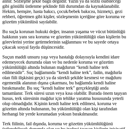
alınır. Sözleşme şekle bağlı değildir. Yazılı ya da sözlü olabileceği
gibi gönüllü üstlenme şeklinde fiili durumdan da kaynaklanabilir.
Hekim, hemşire, hasta bakıcı, çocuk/bebek bakıcısı, hizmetçi, gezi
rehberi, öğretmen gibi kişiler, sözleşmenin içeriğine göre koruma ve
gözetim yükümlüsü sayılabilir.
Bu suçla korunan hukuki değer, insanın yaşama ve vücut bütünlüğü
hakkının yanı sıra koruma ve gözetim yükümlülüğü olan kişilerin bu
görevlerini yerine getirmelerinin sağlanması ve bu sayede ortaya
çıkacak sosyal fayda düşüncesidir.
Suçun maddi unsuru yaşı veya hastalığı dolayısıyla kendini idare
edemeyecek durumda olan ve bu nedenle koruma ve gözetim
yükümlülüğü altında bulunan mağdurun “kendi haline terk
edilmesidir”. Suç bağlamında “kendi haline terk”, failin, mağdurla
olan fiili ilişkisini geçici ya da sürekli şekilde kesmesi ve mağduru
egemenlik alanının dışına çıkarması, bu bağlamda kendi haline
bırakmasıdır. Bu suç “kendi haline terk” gerçekleştiği anda
tamamlanır. Terk süresi uzun veya kısa olabilir. Burada önem taşıyan
husus, terk süresinin mağdur için tehlike yaratma hususunda yeterli
olup olmadığıdır. Kişinin kendi haline terk edilmesi, koruma ve
gözetim altında bulunanın, bu yükümlülüğü olan kişi tarafından
herhangi bir yerde korumadan yoksun bırakılmasıdır.
Terk fiilinin, fail dışında, koruma ve gözetim yükümlülüğünü
üstlenebilecek durumda olan ve bu iradeyi taşıyan kişilerin inisiyatif