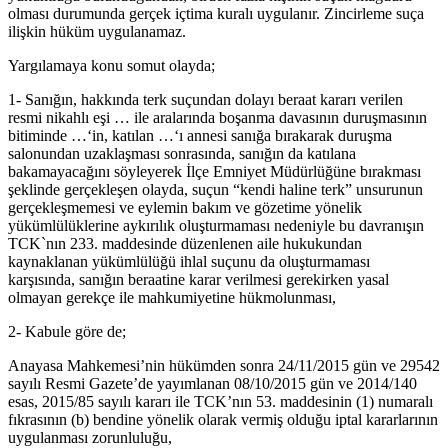
olması durumunda gerçek içtima kuralı uygulanır. Zincirleme suça
ilişkin hüküm uygulanamaz.
Yargılamaya konu somut olayda;
1- Sanığın, hakkında terk suçundan dolayı beraat kararı verilen
resmi nikahlı eşi … ile aralarında boşanma davasının duruşmasının
bitiminde …‘in, katılan …‘ı annesi sanığa bırakarak duruşma
salonundan uzaklaşması sonrasında, sanığın da katılana
bakamayacağını söyleyerek İlçe Emniyet Müdürlüğüne bırakması
şeklinde gerçekleşen olayda, suçun “kendi haline terk” unsurunun
gerçekleşmemesi ve eylemin bakım ve gözetime yönelik
yükümlülüklerine aykırılık oluşturmaması nedeniyle bu davranışın
TCK`nın 233. maddesinde düzenlenen aile hukukundan
kaynaklanan yükümlülüğü ihlal suçunu da oluşturmaması
karşısında, sanığın beraatine karar verilmesi gerekirken yasal
olmayan gerekçe ile mahkumiyetine hükmolunması,
2- Kabule göre de;
Anayasa Mahkemesi’nin hükümden sonra 24/11/2015 gün ve 29542
sayılı Resmi Gazete’de yayımlanan 08/10/2015 gün ve 2014/140
esas, 2015/85 sayılı kararı ile TCK’nın 53. maddesinin (1) numaralı
fıkrasının (b) bendine yönelik olarak vermiş olduğu iptal kararlarının
uygulanması zorunluluğu,