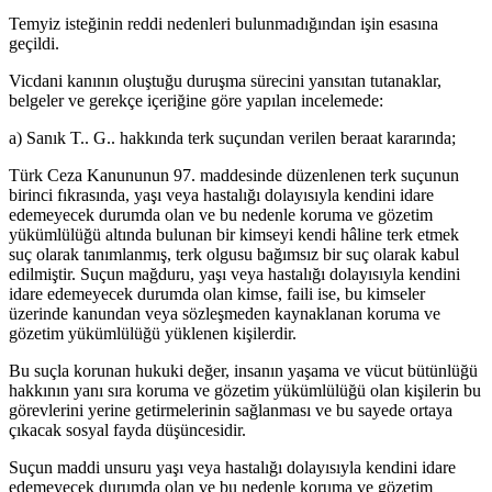
Temyiz isteğinin reddi nedenleri bulunmadığından işin esasına
geçildi.
Vicdani kanının oluştuğu duruşma sürecini yansıtan tutanaklar,
belgeler ve gerekçe içeriğine göre yapılan incelemede:
a) Sanık T.. G.. hakkında terk suçundan verilen beraat kararında;
Türk Ceza Kanununun 97. maddesinde düzenlenen terk suçunun
birinci fıkrasında, yaşı veya hastalığı dolayısıyla kendini idare
edemeyecek durumda olan ve bu nedenle koruma ve gözetim
yükümlülüğü altında bulunan bir kimseyi kendi hâline terk etmek
suç olarak tanımlanmış, terk olgusu bağımsız bir suç olarak kabul
edilmiştir. Suçun mağduru, yaşı veya hastalığı dolayısıyla kendini
idare edemeyecek durumda olan kimse, faili ise, bu kimseler
üzerinde kanundan veya sözleşmeden kaynaklanan koruma ve
gözetim yükümlülüğü yüklenen kişilerdir.
Bu suçla korunan hukuki değer, insanın yaşama ve vücut bütünlüğü
hakkının yanı sıra koruma ve gözetim yükümlülüğü olan kişilerin bu
görevlerini yerine getirmelerinin sağlanması ve bu sayede ortaya
çıkacak sosyal fayda düşüncesidir.
Suçun maddi unsuru yaşı veya hastalığı dolayısıyla kendini idare
edemeyecek durumda olan ve bu nedenle koruma ve gözetim