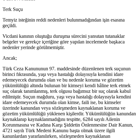
Terk Suçu
Temyiz isteğinin reddi nedenleri bulunmadığından işin esasına
geçildi.
Vicdani kanının oluştuğu duruşma sürecini yansıtan tutanaklar
belgeler ve gerekçe içeriğine göre yapılan incelemede başkaca
nedenler yerinde görülmemiştir.
Ancak;
Türk Ceza Kanununun 97. maddesinde düzenlenen terk suçunun
birinci fıkrasında, yaşı veya hastalığı dolayısıyla kendini idare
edemeyecek durumda olan ve bu nedenle koruma ve gözetim
yükümlülüğü altında bulunan bir kimseyi kendi hâline terk etmek
suç olarak tanımlanmış, terk olgusu bağımsız bir suç olarak kabul
edilmiştir. Suçun mağduru, yaşı veya hastalığı dolayısıyla kendini
idare edemeyecek durumda olan kimse, faili ise, bu kimseler
üzerinde kanundan veya sözleşmeden kaynaklanan koruma ve
gözetim yükümlülüğü yüklenen kişilerdir. Yükümlülüğün kanundan
kaynaklanıp kaynaklanmadığını tespitte, 6284 sayılı Ailenin
Korunmasına ve Kadına Karşı Şiddetin Önlenmesine Dair Kanun,
4721 sayılı Türk Medeni Kanunu başta olmak üzere ilgili
kanunlardan yararlanılırken, sözleşmeden kaynaklanan