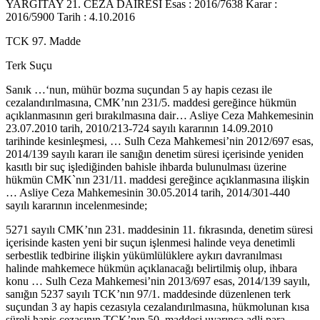
YARGITAY 21. CEZA DAİRESİ Esas : 2016/7638 Karar :
2016/5900 Tarih : 4.10.2016
TCK 97. Madde
Terk Suçu
Sanık …‘nun, mühür bozma suçundan 5 ay hapis cezası ile
cezalandırılmasına, CMK’nın 231/5. maddesi gereğince hükmün
açıklanmasının geri bırakılmasına dair… Asliye Ceza Mahkemesinin
23.07.2010 tarih, 2010/213-724 sayılı kararının 14.09.2010
tarihinde kesinleşmesi, … Sulh Ceza Mahkemesi’nin 2012/697 esas,
2014/139 sayılı kararı ile sanığın denetim süresi içerisinde yeniden
kasıtlı bir suç işlediğinden bahisle ihbarda bulunulması üzerine
hükmün CMK`nın 231/11. maddesi gereğince açıklanmasına ilişkin
… Asliye Ceza Mahkemesinin 30.05.2014 tarih, 2014/301-440
sayılı kararının incelenmesinde;
5271 sayılı CMK’nın 231. maddesinin 11. fıkrasında, denetim süresi
içerisinde kasten yeni bir suçun işlenmesi halinde veya denetimli
serbestlik tedbirine ilişkin yükümlülüklere aykırı davranılması
halinde mahkemece hükmün açıklanacağı belirtilmiş olup, ihbara
konu … Sulh Ceza Mahkemesi’nin 2013/697 esas, 2014/139 sayılı,
sanığın 5237 sayılı TCK’nın 97/1. maddesinde düzenlenen terk
suçundan 3 ay hapis cezasıyla cezalandırılmasına, hükmolunan kısa
süreli hapis cezasının TCK’nın 50. maddesi uyarınca adli para