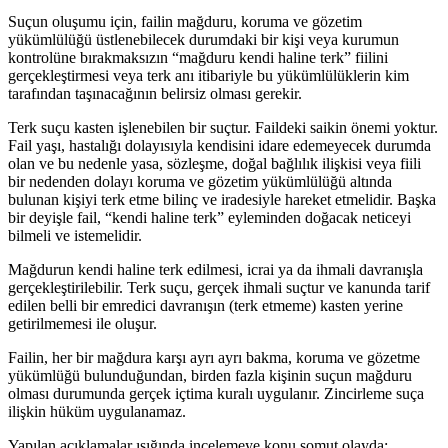
Suçun oluşumu için, failin mağduru, koruma ve gözetim
yükümlülüğü üstlenebilecek durumdaki bir kişi veya kurumun
kontrolüne bırakmaksızın “mağduru kendi haline terk” fiilini
gerçekleştirmesi veya terk anı itibariyle bu yükümlülüklerin kim
tarafından taşınacağının belirsiz olması gerekir.
Terk suçu kasten işlenebilen bir suçtur. Faildeki saikin önemi yoktur.
Fail yaşı, hastalığı dolayısıyla kendisini idare edemeyecek durumda
olan ve bu nedenle yasa, sözleşme, doğal bağlılık ilişkisi veya fiili
bir nedenden dolayı koruma ve gözetim yükümlülüğü altında
bulunan kişiyi terk etme bilinç ve iradesiyle hareket etmelidir. Başka
bir deyişle fail, “kendi haline terk” eyleminden doğacak neticeyi
bilmeli ve istemelidir.
Mağdurun kendi haline terk edilmesi, icrai ya da ihmali davranışla
gerçekleştirilebilir. Terk suçu, gerçek ihmali suçtur ve kanunda tarif
edilen belli bir emredici davranışın (terk etmeme) kasten yerine
getirilmemesi ile oluşur.
Failin, her bir mağdura karşı ayrı ayrı bakma, koruma ve gözetme
yükümlüğü bulunduğundan, birden fazla kişinin suçun mağduru
olması durumunda gerçek içtima kuralı uygulanır. Zincirleme suça
ilişkin hüküm uygulanamaz.
Yapılan açıklamalar ışığında incelemeye konu somut olayda;