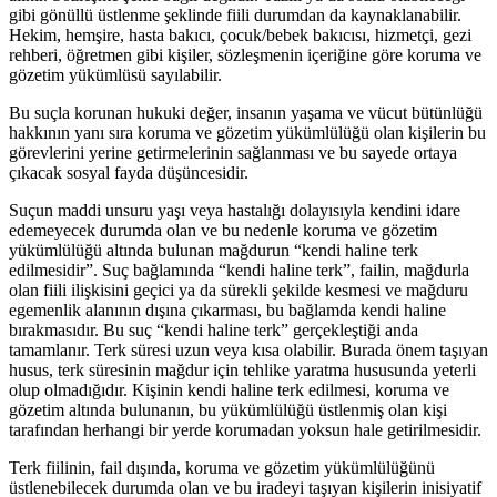
gibi gönüllü üstlenme şeklinde fiili durumdan da kaynaklanabilir.
Hekim, hemşire, hasta bakıcı, çocuk/bebek bakıcısı, hizmetçi, gezi
rehberi, öğretmen gibi kişiler, sözleşmenin içeriğine göre koruma ve
gözetim yükümlüsü sayılabilir.
Bu suçla korunan hukuki değer, insanın yaşama ve vücut bütünlüğü
hakkının yanı sıra koruma ve gözetim yükümlülüğü olan kişilerin bu
görevlerini yerine getirmelerinin sağlanması ve bu sayede ortaya
çıkacak sosyal fayda düşüncesidir.
Suçun maddi unsuru yaşı veya hastalığı dolayısıyla kendini idare
edemeyecek durumda olan ve bu nedenle koruma ve gözetim
yükümlülüğü altında bulunan mağdurun “kendi haline terk
edilmesidir”. Suç bağlamında “kendi haline terk”, failin, mağdurla
olan fiili ilişkisini geçici ya da sürekli şekilde kesmesi ve mağduru
egemenlik alanının dışına çıkarması, bu bağlamda kendi haline
bırakmasıdır. Bu suç “kendi haline terk” gerçekleştiği anda
tamamlanır. Terk süresi uzun veya kısa olabilir. Burada önem taşıyan
husus, terk süresinin mağdur için tehlike yaratma hususunda yeterli
olup olmadığıdır. Kişinin kendi haline terk edilmesi, koruma ve
gözetim altında bulunanın, bu yükümlülüğü üstlenmiş olan kişi
tarafından herhangi bir yerde korumadan yoksun hale getirilmesidir.
Terk fiilinin, fail dışında, koruma ve gözetim yükümlülüğünü
üstlenebilecek durumda olan ve bu iradeyi taşıyan kişilerin inisiyatif