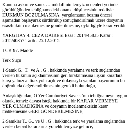
Kanuna aykırı ve sanık … müdafiinin temyiz nedenleri yerinde
görüldüğünden tebliğnamedeki onama düşüncesinin reddiyle
HÜKMÜN BOZULMASINA, yargılamanın bozma öncesi
aşamadan başlayarak sürdürülüp sonuçlandırılmak üzere dosyanın
esas/hüküm mahkemesine gönderilmesine, oybirliğiyle karar verildi.
YARGITAY 4. CEZA DAİRESİ Esas : 2014/45835 Karar :
2015/40857 Tarih : 25.12.2015
TCK 97. Madde
Terk Suçu
1-Sanık G.. T.. ve A.. G.. hakkında yaralama ve terk suçlarından
verilen hükmün açıklanmasının geri bırakılmasına ilişkin kararlara
karşı yalnızca itiraz yolu açık ve dolayısıyla yapılan başvurunun bu
doğrultuda değerlendirilmesinin gerekli bulunduğu,
Anlaşıldığından, O Yer Cumhuriyet Savcısı`nın tebliğnameye uygun
olarak, temyiz davası isteği hakkında bir KARAR VERMEYE
YER OLMADIĞINA ve dosyanın incelenmeksizin karar
mahkemesine GERİ GÖNDERİLMESİNE,
2-Sanıklar T.. G.. ve Ü.. G.. hakkında terk ve yaralama suçlarından
verilen beraat kararlarına yönelik temyize gelince;