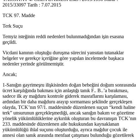
2015/33097 Tarih : 7.07.2015
TCK 97. Madde
Terk Suçu
Temyiz isteğinin reddi nedenleri bulunmadığından işin esasına
geçildi.
Vicdani kanının oluştuğu duruşma sürecini yansıtan tutanaklar
belgeler ve gerekçe içeriğine göre yapılan incelemede başkaca
nedenler yerinde görülmemiştir.
Ancak;
1-Sanığın gayrimeşru ilişkisinden doğan bebeğini doğum sonrasında
ücret karşılığında bakması için anlaştığı tanık F.. B..’a bırakması,
sadece ilk ay mağduru kontrole giderek masraflarını karşılaması,
ardından bir daha mağduru arayıp sormaması şeklinde gerçekleşen
olayda, TCK’nın 97/1. maddesinde düzenlenen suçun “kendi haline
terk” unsurunun gerçekleşmediği, ancak sanığın bakım ve gözetime
yönelik yükümlülüklerine aykırılık oluşturan bu davranışın TCK’nın
233. maddesinde düzenlenen aile hukukundan kaynaklanan
yükümlülüğü ihlal suçunu oluşturduğu, ayrıca mağdur çocuk ile
annesi olan sanık arasında menfaat çatışması bulunduğu gözetilerek