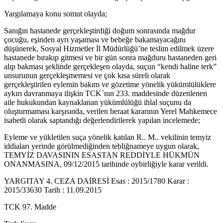
Yargılamaya konu somut olayda;
Sanığın hastanede gerçekleştirdiği doğum sonrasında mağdur
çocuğu, eşinden ayrı yaşaması ve bebeğe bakamayacağını
düşünerek, Sosyal Hizmetler İl Müdürlüğü’ne teslim edilmek üzere
hastanede bırakıp gitmesi ve bir gün sonra mağduru hastaneden geri
alıp bakması şeklinde gerçekleşen olayda, suçun “kendi haline terk”
unsurunun gerçekleşmemesi ve çok kısa süreli olarak
gerçekleştirilen eylemin bakım ve gözetime yönelik yükümlülüklere
aykırı davranmaya ilişkin TCK`nın 233. maddesinde düzenlenen
aile hukukundan kaynaklanan yükümlülüğü ihlal suçunu da
oluşturmaması karşısında, verilen beraat kararının Yerel Mahkemece
isabetli olarak saptandığı değerlendirilerek yapılan incelemede;
Eyleme ve yükletilen suça yönelik katılan R.. M.. vekilinin temyiz
iddiaları yerinde görülmediğinden tebliğnameye uygun olarak,
TEMYİZ DAVASININ ESASTAN REDDİYLE HÜKMÜN
ONANMASINA, 09/12/2015 tarihinde oybirliğiyle karar verildi.
YARGITAY 4. CEZA DAİRESİ Esas : 2015/1780 Karar :
2015/33630 Tarih : 11.09.2015
TCK 97. Madde