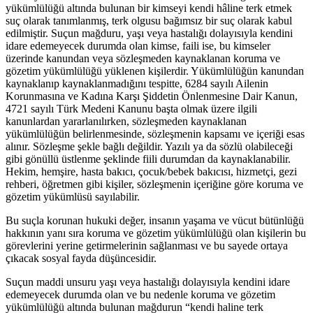
yükümlülüğü altında bulunan bir kimseyi kendi hâline terk etmek
suç olarak tanımlanmış, terk olgusu bağımsız bir suç olarak kabul
edilmiştir. Suçun mağduru, yaşı veya hastalığı dolayısıyla kendini
idare edemeyecek durumda olan kimse, faili ise, bu kimseler
üzerinde kanundan veya sözleşmeden kaynaklanan koruma ve
gözetim yükümlülüğü yüklenen kişilerdir. Yükümlülüğün kanundan
kaynaklanıp kaynaklanmadığını tespitte, 6284 sayılı Ailenin
Korunmasına ve Kadına Karşı Şiddetin Önlenmesine Dair Kanun,
4721 sayılı Türk Medeni Kanunu başta olmak üzere ilgili
kanunlardan yararlanılırken, sözleşmeden kaynaklanan
yükümlülüğün belirlenmesinde, sözleşmenin kapsamı ve içeriği esas
alınır. Sözleşme şekle bağlı değildir. Yazılı ya da sözlü olabileceği
gibi gönüllü üstlenme şeklinde fiili durumdan da kaynaklanabilir.
Hekim, hemşire, hasta bakıcı, çocuk/bebek bakıcısı, hizmetçi, gezi
rehberi, öğretmen gibi kişiler, sözleşmenin içeriğine göre koruma ve
gözetim yükümlüsü sayılabilir.
Bu suçla korunan hukuki değer, insanın yaşama ve vücut bütünlüğü
hakkının yanı sıra koruma ve gözetim yükümlülüğü olan kişilerin bu
görevlerini yerine getirmelerinin sağlanması ve bu sayede ortaya
çıkacak sosyal fayda düşüncesidir.
Suçun maddi unsuru yaşı veya hastalığı dolayısıyla kendini idare
edemeyecek durumda olan ve bu nedenle koruma ve gözetim
yükümlülüğü altında bulunan mağdurun “kendi haline terk