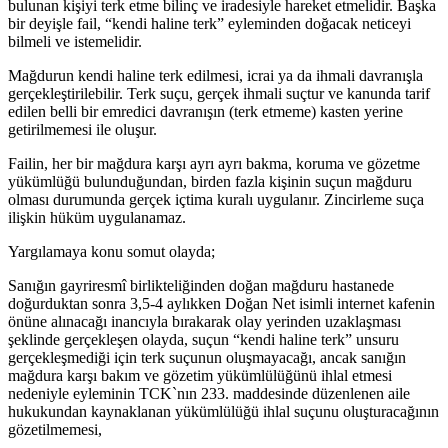
bulunan kişiyi terk etme bilinç ve iradesiyle hareket etmelidir. Başka
bir deyişle fail, “kendi haline terk” eyleminden doğacak neticeyi
bilmeli ve istemelidir.
Mağdurun kendi haline terk edilmesi, icrai ya da ihmali davranışla
gerçekleştirilebilir. Terk suçu, gerçek ihmali suçtur ve kanunda tarif
edilen belli bir emredici davranışın (terk etmeme) kasten yerine
getirilmemesi ile oluşur.
Failin, her bir mağdura karşı ayrı ayrı bakma, koruma ve gözetme
yükümlüğü bulunduğundan, birden fazla kişinin suçun mağduru
olması durumunda gerçek içtima kuralı uygulanır. Zincirleme suça
ilişkin hüküm uygulanamaz.
Yargılamaya konu somut olayda;
Sanığın gayriresmî birlikteliğinden doğan mağduru hastanede
doğurduktan sonra 3,5-4 aylıkken Doğan Net isimli internet kafenin
önüne alınacağı inancıyla bırakarak olay yerinden uzaklaşması
şeklinde gerçekleşen olayda, suçun “kendi haline terk” unsuru
gerçekleşmediği için terk suçunun oluşmayacağı, ancak sanığın
mağdura karşı bakım ve gözetim yükümlülüğünü ihlal etmesi
nedeniyle eyleminin TCK`nın 233. maddesinde düzenlenen aile
hukukundan kaynaklanan yükümlülüğü ihlal suçunu oluşturacağının
gözetilmemesi,