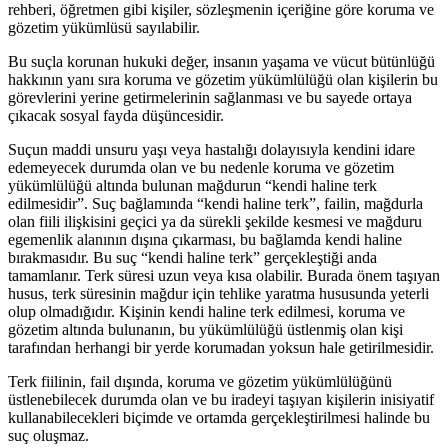
rehberi, öğretmen gibi kişiler, sözleşmenin içeriğine göre koruma ve
gözetim yükümlüsü sayılabilir.
Bu suçla korunan hukuki değer, insanın yaşama ve vücut bütünlüğü
hakkının yanı sıra koruma ve gözetim yükümlülüğü olan kişilerin bu
görevlerini yerine getirmelerinin sağlanması ve bu sayede ortaya
çıkacak sosyal fayda düşüncesidir.
Suçun maddi unsuru yaşı veya hastalığı dolayısıyla kendini idare
edemeyecek durumda olan ve bu nedenle koruma ve gözetim
yükümlülüğü altında bulunan mağdurun “kendi haline terk
edilmesidir”. Suç bağlamında “kendi haline terk”, failin, mağdurla
olan fiili ilişkisini geçici ya da sürekli şekilde kesmesi ve mağduru
egemenlik alanının dışına çıkarması, bu bağlamda kendi haline
bırakmasıdır. Bu suç “kendi haline terk” gerçekleştiği anda
tamamlanır. Terk süresi uzun veya kısa olabilir. Burada önem taşıyan
husus, terk süresinin mağdur için tehlike yaratma hususunda yeterli
olup olmadığıdır. Kişinin kendi haline terk edilmesi, koruma ve
gözetim altında bulunanın, bu yükümlülüğü üstlenmiş olan kişi
tarafından herhangi bir yerde korumadan yoksun hale getirilmesidir.
Terk fiilinin, fail dışında, koruma ve gözetim yükümlülüğünü
üstlenebilecek durumda olan ve bu iradeyi taşıyan kişilerin inisiyatif
kullanabilecekleri biçimde ve ortamda gerçekleştirilmesi halinde bu
suç oluşmaz.