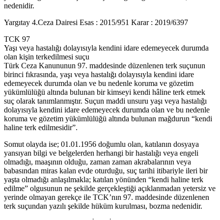
nedenidir.
Yargıtay 4.Ceza Dairesi Esas : 2015/951 Karar : 2019/6397
TCK 97
Yaşı veya hastalığı dolayısıyla kendini idare edemeyecek durumda
olan kişin terkedilmesi suçu
Türk Ceza Kanununun 97. maddesinde düzenlenen terk suçunun
birinci fıkrasında, yaşı veya hastalığı dolayısıyla kendini idare
edemeyecek durumda olan ve bu nedenle koruma ve gözetim
yükümlülüğü altında bulunan bir kimseyi kendi hâline terk etmek
suç olarak tanımlanmıştır. Suçun maddi unsuru yaşı veya hastalığı
dolayısıyla kendini idare edemeyecek durumda olan ve bu nedenle
koruma ve gözetim yükümlülüğü altında bulunan mağdurun “kendi
haline terk edilmesidir”.
Somut olayda ise; 01.01.1956 doğumlu olan, katılanın dosyaya
yansıyan bilgi ve belgelerden herhangi bir hastalığı veya engeli
olmadığı, maaşının olduğu, zaman zaman akrabalarının veya
babasından miras kalan evde oturduğu, suç tarihi itibariyle ileri bir
yaşta olmadığı anlaşılmakla; katılan yönünden “kendi haline terk
edilme” olgusunun ne şekilde gerçekleştiği açıklanmadan yetersiz ve
yerinde olmayan gerekçe ile TCK’nın 97. maddesinde düzenlenen
terk suçundan yazılı şekilde hüküm kurulması, bozma nedenidir.