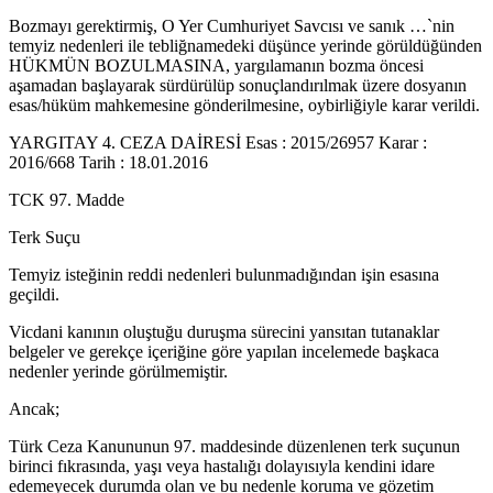
Bozmayı gerektirmiş, O Yer Cumhuriyet Savcısı ve sanık …`nin
temyiz nedenleri ile tebliğnamedeki düşünce yerinde görüldüğünden
HÜKMÜN BOZULMASINA, yargılamanın bozma öncesi
aşamadan başlayarak sürdürülüp sonuçlandırılmak üzere dosyanın
esas/hüküm mahkemesine gönderilmesine, oybirliğiyle karar verildi.
YARGITAY 4. CEZA DAİRESİ Esas : 2015/26957 Karar :
2016/668 Tarih : 18.01.2016
TCK 97. Madde
Terk Suçu
Temyiz isteğinin reddi nedenleri bulunmadığından işin esasına
geçildi.
Vicdani kanının oluştuğu duruşma sürecini yansıtan tutanaklar
belgeler ve gerekçe içeriğine göre yapılan incelemede başkaca
nedenler yerinde görülmemiştir.
Ancak;
Türk Ceza Kanununun 97. maddesinde düzenlenen terk suçunun
birinci fıkrasında, yaşı veya hastalığı dolayısıyla kendini idare
edemeyecek durumda olan ve bu nedenle koruma ve gözetim