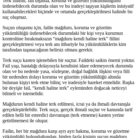
Terk fiilinin, fail dışında, koruma ve gözetim yükümlülüğünü
üstlenebilecek durumda olan ve bu iradeyi taşıyan kişilerin inisiyatif
kullanabilecekleri biçimde ve ortamda gerçekleştirilmesi halinde bu
suç oluşmaz.
Suçun oluşumu için, failin mağduru, koruma ve gözetim
yükümlülüğü üstlenebilecek durumdaki bir kişi veya kurumun
kontrolüne bırakmaksızın “mağduru kendi haline terk” fiilini
gerçekleştirmesi veya terk anı itibariyle bu yükümlülüklerin kim
tarafından taşınacağının belirsiz olması gerekir.
Terk suçu kasten işlenebilen bir suçtur. Faildeki saikin önemi yoktur.
Fail yaşı, hastalığı dolayısıyla kendisini idare edemeyecek durumda
olan ve bu nedenle yasa, sözleşme, doğal bağlılık ilişkisi veya fiili
bir nedenden dolayı koruma ve gözetim yükümlülüğü altında
bulunan kişiyi terk etme bilinç ve iradesiyle hareket etmelidir. Başka
bir deyişle fail, “kendi haline terk” eyleminden doğacak neticeyi
bilmeli ve istemelidir.
Mağdurun kendi haline terk edilmesi, icrai ya da ihmali davranışla
gerçekleştirilebilir. Terk suçu, gerçek ihmali suçtur ve kanunda tarif
edilen belli bir emredici davranışın (terk etmeme) kasten yerine
getirilmemesi ile oluşur.
Failin, her bir mağdura karşı ayrı ayrı bakma, koruma ve gözetme
yükümlüğü bulunduğundan, birden fazla kişinin suçun mağduru