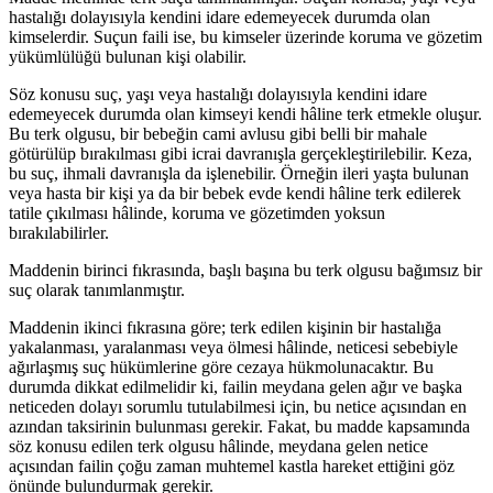
hastalığı dolayısıyla kendini idare edemeyecek durumda olan
kimselerdir. Suçun faili ise, bu kimseler üzerinde koruma ve gözetim
yükümlülüğü bulunan kişi olabilir.
Söz konusu suç, yaşı veya hastalığı dolayısıyla kendini idare
edemeyecek durumda olan kimseyi kendi hâline terk etmekle oluşur.
Bu terk olgusu, bir bebeğin cami avlusu gibi belli bir mahale
götürülüp bırakılması gibi icrai davranışla gerçekleştirilebilir. Keza,
bu suç, ihmali davranışla da işlenebilir. Örneğin ileri yaşta bulunan
veya hasta bir kişi ya da bir bebek evde kendi hâline terk edilerek
tatile çıkılması hâlinde, koruma ve gözetimden yoksun
bırakılabilirler.
Maddenin birinci fıkrasında, başlı başına bu terk olgusu bağımsız bir
suç olarak tanımlanmıştır.
Maddenin ikinci fıkrasına göre; terk edilen kişinin bir hastalığa
yakalanması, yaralanması veya ölmesi hâlinde, neticesi sebebiyle
ağırlaşmış suç hükümlerine göre cezaya hükmolunacaktır. Bu
durumda dikkat edilmelidir ki, failin meydana gelen ağır ve başka
neticeden dolayı sorumlu tutulabilmesi için, bu netice açısından en
azından taksirinin bulunması gerekir. Fakat, bu madde kapsamında
söz konusu edilen terk olgusu hâlinde, meydana gelen netice
açısından failin çoğu zaman muhtemel kastla hareket ettiğini göz
önünde bulundurmak gerekir.