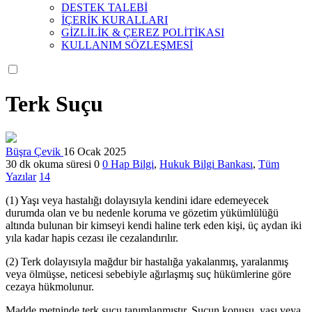
DESTEK TALEBİ
İÇERİK KURALLARI
GİZLİLİK & ÇEREZ POLİTİKASI
KULLANIM SÖZLEŞMESİ
Terk Suçu
Büşra Çevik
16 Ocak 2025
30 dk okuma süresi
0
0
Hap Bilgi
,
Hukuk Bilgi Bankası
,
Tüm
Yazılar
14
(1) Yaşı veya hastalığı dolayısıyla kendini idare edemeyecek
durumda olan ve bu nedenle koruma ve gözetim yükümlülüğü
altında bulunan bir kimseyi kendi haline terk eden kişi, üç aydan iki
yıla kadar hapis cezası ile cezalandırılır.
(2) Terk dolayısıyla mağdur bir hastalığa yakalanmış, yaralanmış
veya ölmüşse, neticesi sebebiyle ağırlaşmış suç hükümlerine göre
cezaya hükmolunur.
Madde metninde terk suçu tanımlanmıştır. Suçun konusu, yaşı veya