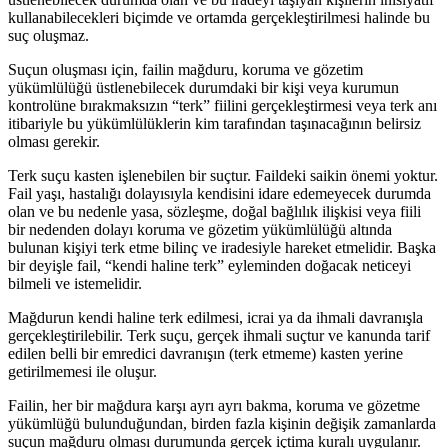
kullanabilecekleri biçimde ve ortamda gerçekleştirilmesi halinde bu
suç oluşmaz.
Suçun oluşması için, failin mağduru, koruma ve gözetim
yükümlülüğü üstlenebilecek durumdaki bir kişi veya kurumun
kontrolüne bırakmaksızın “terk” fiilini gerçekleştirmesi veya terk anı
itibariyle bu yükümlülüklerin kim tarafından taşınacağının belirsiz
olması gerekir.
Terk suçu kasten işlenebilen bir suçtur. Faildeki saikin önemi yoktur.
Fail yaşı, hastalığı dolayısıyla kendisini idare edemeyecek durumda
olan ve bu nedenle yasa, sözleşme, doğal bağlılık ilişkisi veya fiili
bir nedenden dolayı koruma ve gözetim yükümlülüğü altında
bulunan kişiyi terk etme bilinç ve iradesiyle hareket etmelidir. Başka
bir deyişle fail, “kendi haline terk” eyleminden doğacak neticeyi
bilmeli ve istemelidir.
Mağdurun kendi haline terk edilmesi, icrai ya da ihmali davranışla
gerçekleştirilebilir. Terk suçu, gerçek ihmali suçtur ve kanunda tarif
edilen belli bir emredici davranışın (terk etmeme) kasten yerine
getirilmemesi ile oluşur.
Failin, her bir mağdura karşı ayrı ayrı bakma, koruma ve gözetme
yükümlüğü bulunduğundan, birden fazla kişinin değişik zamanlarda
suçun mağduru olması durumunda gerçek içtima kuralı uygulanır.