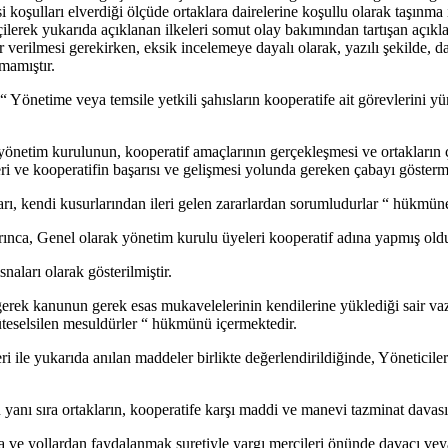
 koşulları elverdiği ölçüde ortaklara dairelerine koşullu olarak taşınm
ilerek yukarıda açıklanan ilkeleri somut olay bakımından tartışan açıkla
ar verilmesi gerekirken, eksik incelemeye dayalı olarak, yazılı şekilde, d
mamıştır.
önetime veya temsile yetkili şahısların kooperatife ait görevlerini yür
 yönetim kurulunun, kooperatif amaçlarının gerçekleşmesi ve ortakların ç
leri ve kooperatifin başarısı ve gelişmesi yolunda gereken çabayı gösterme
, kendi kusurlarından ileri gelen zararlardan sorumludurlar “ hükmüne 
ca, Genel olarak yönetim kurulu üyeleri kooperatif adına yapmış olduk
aları olarak gösterilmiştir.
a gerek kanunun gerek esas mukavelelerinin kendilerine yüklediği sair v
müteselsilen mesuldürler “ hükmünü içermektedir.
e yukarıda anılan maddeler birlikte değerlendirildiğinde, Yöneticileri
n yanı sıra ortakların, kooperatife karşı maddi ve manevi tazminat davas
 ve yollardan faydalanmak suretiyle yargı mercileri önünde davacı veya