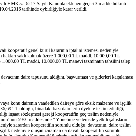
00 sayılı HMK.ya 6217 Sayılı Kanunla eklenen geçici 3.madde hükmü
4.2016 tarihinde oybirliğiyle karar verildi.
lı kooperatif genel kurul kararının iptalini istemesi nedeniyle
şkin hakları saklı kalmak üzere 1.000,00 TL maddi, 10.000,00 TL
zere 1.000.00 TL maddi, 10.000,00 TL manevi tazminatın tahsilini talep
 davacının daire tapusunu aldığını, başvurması ve giderleri karşılaması
.
vaya konu dairenin vaadedilen daireye göre eksik malzeme ve işçilik
36,69 TL olduğu, binadaki bazı dairelerin üyelere teslim edildiği,
ılığı inşaat sözleşmesi gereği kooperatifin geç teslim nedeniyle
anunu’nun 59/3. maddesinde “ Yönetime ve temsile yetkili şahısların
deniyle zarardan kooperatifin sorumlu olduğu, davacının, daire teslim
 işçilik nedeniyle oluşan zarardan da davalı kooperatifin sorumlu
rulu üyelerinin: Kooperatif üyelerine eşit davranmadığının sabit