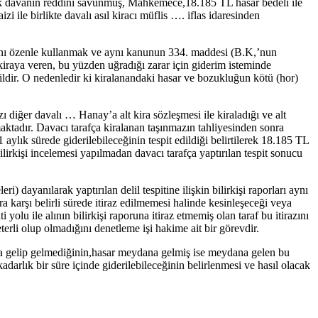
erek davanın reddini savunmuş, Mahkemece,18.185 TL hasar bedeli ile
i ile birlikte davalı asıl kiracı müflis …. iflas idaresinden
anı özenle kullanmak ve aynı kanunun 334. maddesi (B.K,’nun
iraya veren, bu yüzden uğradığı zarar için giderim isteminde
ldir. O nedenledir ki kiralanandaki hasar ve bozukluğun kötü (hor)
ı diğer davalı … Hanay’a alt kira sözleşmesi ile kiraladığı ve alt
aktadır. Davacı tarafça kiralanan taşınmazın tahliyesinden sonra
ylık sürede giderilebileceğinin tespit edildiği belirtilerek 18.185 TL
lirkişi incelemesi yapılmadan davacı tarafça yaptırılan tespit sonucu
anılarak yaptırılan delil tespitine ilişkin bilirkişi raporları aynı
arşı belirli sürede itiraz edilmemesi halinde kesinleşeceği veya
yolu ile alının bilirkişi raporuna itiraz etmemiş olan taraf bu itirazını
rli olup olmadığını denetleme işi hakime ait bir görevdir.
na gelip gelmediğinin,hasar meydana gelmiş ise meydana gelen bu
darlık bir süre içinde giderilebileceğinin belirlenmesi ve hasıl olacak