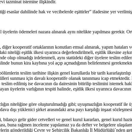
i tazminat istemine ilişkindir.
esaslar dahilinde hak ve vecibelerde eşittirler” ifadesine yer verilmişt
al üyelerin ödemeleri nazara alınarak aynı nitelikte yapılması gerekir. O
, diğer kooperatif ortaklarının konutları emsal alınarak, yapım hataları 
daki niteliği eşitlik ilkesi uyarınca değerlendirilmeli, eşitlik ilkesine ay
e olup olmadığı irdelenmeli, aynı statüdeki diğer üyelere teslim edilen b
i halinde bunun kira kaybına yol açıp açmadığının belirlenmesi gerekmekte
ölümlerin teslim tarihine ilişkin genel kurullarda bir tarih kararlaştırılı
delilleri sunması için davalı kooperatife olanak tanınması icap etmekte
eslim edilmiş ise davacının da dairesinin bitirilip teslimini istemek ha
yan üyelerin varlığının tespiti halinde, eşitlik ilkesi uyarınca davacını
ın niteliğine göre oluşturulmadığı gibi; uyuşmazlığın kooperatif ile üy
 dava dışı yüklenici şirket arasındaki arsa payı karşılığı inşaat sözleşm
bilanço gelir gider cetvelleri ve genel kurul kararları, genel kurul hazir
lması, buna rağmen inceleme yapılamaz ya da defter ve belgelere ulaşıla
in gönderildiği Çevre ve Şehircilik Bakanlığı İl Müdürlüğü`nden getir