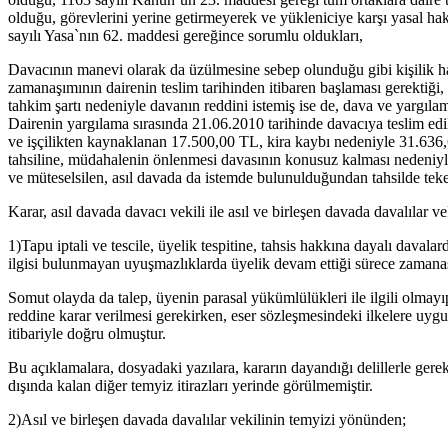
olduğu, görevlerini yerine getirmeyerek ve yükleniciye karşı yasal hak
sayılı Yasa`nın 62. maddesi gereğince sorumlu oldukları,
Davacının manevi olarak da üzülmesine sebep olunduğu gibi kişilik ha
zamanaşımının dairenin teslim tarihinden itibaren başlaması gerektiği, 
tahkim şartı nedeniyle davanın reddini istemiş ise de, dava ve yargıl
Dairenin yargılama sırasında 21.06.2010 tarihinde davacıya teslim ed
ve işçilikten kaynaklanan 17.500,00 TL, kira kaybı nedeniyle 31.636,
tahsiline, müdahalenin önlenmesi davasının konusuz kalması nedeniyl
ve müteselsilen, asıl davada da istemde bulunulduğundan tahsilde teker
Karar, asıl davada davacı vekili ile asıl ve birleşen davada davalılar ve
1)Tapu iptali ve tescile, üyelik tespitine, tahsis hakkına dayalı davalar
ilgisi bulunmayan uyuşmazlıklarda üyelik devam ettiği sürece zamanaş
Somut olayda da talep, üyenin parasal yükümlülükleri ile ilgili olma
reddine karar verilmesi gerekirken, eser sözleşmesindeki ilkelere uyg
itibariyle doğru olmuştur.
Bu açıklamalara, dosyadaki yazılara, kararın dayandığı delillerle gerek
dışında kalan diğer temyiz itirazları yerinde görülmemiştir.
2)Asıl ve birleşen davada davalılar vekilinin temyizi yönünden;