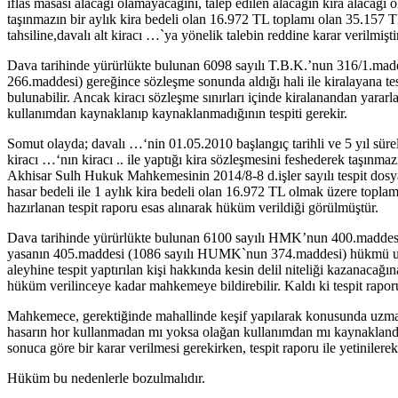
iflas masası alacağı olamayacağını, talep edilen alacağın kira alaca
taşınmazın bir aylık kira bedeli olan 16.972 TL toplamı olan 35.157 TL n
tahsiline,davalı alt kiracı …`ya yönelik talebin reddine karar verilmişti
Dava tarihinde yürürlükte bulunan 6098 sayılı T.B.K.’nun 316/1.mad
266.maddesi) gereğince sözleşme sonunda aldığı hali ile kiralayana t
bulunabilir. Ancak kiracı sözleşme sınırları içinde kiralanandan yar
kullanımdan kaynaklanıp kaynaklanmadığının tespiti gerekir.
Somut olayda; davalı …‘nin 01.05.2010 başlangıç tarihli ve 5 yıl süreli
kiracı …‘nın kiracı .. ile yaptığı kira sözleşmesini feshederek taşınm
Akhisar Sulh Hukuk Mahkemesinin 2014/8-8 d.işler sayılı tespit dosyas
hasar bedeli ile 1 aylık kira bedeli olan 16.972 TL olmak üzere toplam
hazırlanan tespit raporu esas alınarak hüküm verildiği görülmüştür.
Dava tarihinde yürürlükte bulunan 6100 sayılı HMK’nun 400.maddesi (y
yasanın 405.maddesi (1086 sayılı HUMK`nun 374.maddesi) hükmü uyarınc
aleyhine tespit yaptırılan kişi hakkında kesin delil niteliği kazanacağın
hüküm verilinceye kadar mahkemeye bildirebilir. Kaldı ki tespit rapor
Mahkemece, gerektiğinde mahallinde keşif yapılarak konusunda uzman 
hasarın hor kullanmadan mı yoksa olağan kullanımdan mı kaynaklandığının
sonuca göre bir karar verilmesi gerekirken, tespit raporu ile yetinilere
Hüküm bu nedenlerle bozulmalıdır.