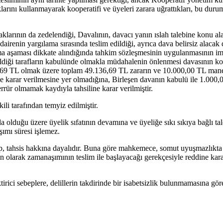
larını kullanmayarak kooperatifi ve üyeleri zarara uğrattıkları, bu duru
klarının da zedelendiği, Davalının, davacı yanın ıslah talebine konu 
dairenin yargılama sırasında teslim edildiği, ayrıca dava belirsiz alaca
ama aşaması dikkate alındığında tahkim sözleşmesinin uygulanmasının imkâ
ildiği tarafların kabulünde olmakla müdahalenin önlenmesi davasının k
69 TL olmak üzere toplam 49.136,69 TL zararın ve 10.000,00 TL manevi t
e karar verilmesine yer olmadığına, Birleşen davanın kabulü ile 1.00
rür olmamak kaydıyla tahsiline karar verilmiştir.
kili tarafından temyiz edilmiştir.
da olduğu üzere üyelik sıfatının devamına ve üyeliğe sıkı sıkıya bağlı tal
ımı süresi işlemez.
yıp, tahsis hakkına dayalıdır. Buna göre mahkemece, somut uyuşmazlıkt
un olarak zamanaşımının teslim ile başlayacağı gerekçesiyle reddine ka
tirici sebeplere, delillerin takdirinde bir isabetsizlik bulunmamasına gö