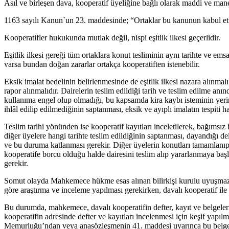
Asıl ve birleşen dava, kooperatif üyeliğine bağlı olarak maddi ve manev
1163 sayılı Kanun`un 23. maddesinde; “Ortaklar bu kanunun kabul ettiği 
Kooperatifler hukukunda mutlak değil, nispi eşitlik ilkesi geçerlidir.
Eşitlik ilkesi gereği tüm ortaklara konut tesliminin aynı tarihte ve ems
varsa bundan doğan zararlar ortakça kooperatiften istenebilir.
Eksik imalat bedelinin belirlenmesinde de eşitlik ilkesi nazara alınmalı
rapor alınmalıdır. Dairelerin teslim edildiği tarih ve teslim edilme anın
kullanıma engel olup olmadığı, bu kapsamda kira kaybı isteminin yerind
ihlâl edilip edilmediğinin saptanması, eksik ve ayıplı imalatın tespit
Teslim tarihi yönünden ise kooperatif kayıtları inceletilerek, bağımsız b
diğer üyelere hangi tarihte teslim edildiğinin saptanması, dayandığı 
ve bu duruma katlanması gerekir. Diğer üyelerin konutları tamamlanıp t
kooperatife borcu olduğu halde dairesini teslim alıp yararlanmaya başla
gerekir.
Somut olayda Mahkemece hükme esas alınan bilirkişi kurulu uyuşmazlığ
göre araştırma ve inceleme yapılması gerekirken, davalı kooperatif ile
Bu durumda, mahkemece, davalı kooperatifin defter, kayıt ve belgeleri, 
kooperatifin adresinde defter ve kayıtları incelenmesi için keşif yapı
Memurluğu’ndan veya anasözleşmenin 41. maddesi uyarınca bu belgeler