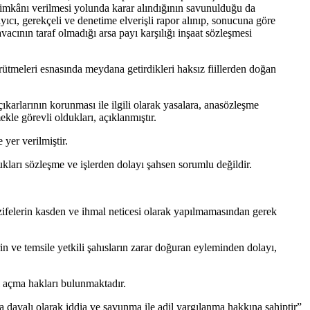
a imkânı verilmesi yolunda karar alındığının savunulduğu da
yıcı, gerekçeli ve denetime elverişli rapor alınıp, sonucuna göre
avacının taraf olmadığı arsa payı karşılığı inşaat sözleşmesi
ütmeleri esnasında meydana getirdikleri haksız fiillerden doğan
ıkarlarının korunması ile ilgili olarak yasalara, anasözleşme
kle görevli oldukları, açıklanmıştır.
yer verilmiştir.
ları sözleşme ve işlerden dolayı şahsen sorumlu değildir.
azifelerin kasden ve ihmal neticesi olarak yapılmamasından gerek
n ve temsile yetkili şahısların zarar doğuran eyleminden dolayı,
ı açma hakları bulunmaktadır.
 davalı olarak iddia ve savunma ile adil yargılanma hakkına sahiptir”