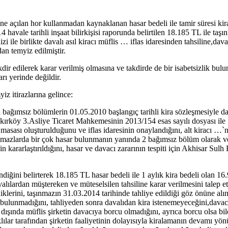
yhine açılan hor kullanmadan kaynaklanan hasar bedeli ile tamir süresi ki
avale tarihli inşaat bilirkişisi raporunda belirtilen 18.185 TL ile taş
izi ile birlikte davalı asıl kiracı müflis … iflas idaresinden tahsiline,da
dan temyiz edilmiştir.
r edilerek karar verilmiş olmasına ve takdirde de bir isabetsizlik bulu
rı yerinde değildir.
iz itirazlarına gelince:
 bağımsız bölümlerin 01.05.2010 başlangıç tarihli kira sözleşmesiyle da
akırköy 3.Asliye Ticaret Mahkemesinin 2013/154 esas sayılı dosyası ile 19
 masası oluşturulduğunu ve iflas idaresinin onaylandığını, alt kiracı …`nın
ınmazlarda bir çok hasar bulunmanın yanında 2 bağımsız bölüm olarak ve
n kararlaştırıldığını, hasar ve davacı zararının tespiti için Akhisar Sul
lendiğini belirterek 18.185 TL hasar bedeli ile 1 aylık kira bedeli olan 
valılardan müştereken ve müteselsilen tahsiline karar verilmesini talep et
ediklerini, taşınmazın 31.03.2014 tarihinde tahliye edildiği göz önüne al
bulunmadığını, tahliyeden sonra davalıdan kira istenemeyeceğini,davacı 
un dışında müflis şirketin davacıya borcu olmadığını, ayrıca borcu olsa b
ılar tarafından şirketin faaliyetinin dolayısıyla kiralamanın devamı yö