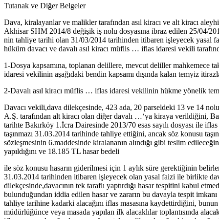
Tutanak ve Diğer Belgeler
Dava, kiralayanlar ve malikler tarafından asıl kiracı ve alt kiracı ale
Akhisar SHM 2014/8 değişik iş nolu dosyasına ibraz edilen 25/04/2014 h
nin tahliye tarihi olan 31/03/2014 tarihinden itibaren işleyecek yasal fa
hüküm davacı ve davalı asıl kiracı müflis … iflas idaresi vekili tarafın
1-Dosya kapsamına, toplanan delillere, mevcut deliller mahkemece takdi
idaresi vekilinin aşağıdaki bendin kapsamı dışında kalan temyiz itirazla
2-Davalı asıl kiracı müflis … iflas idaresi vekilinin hükme yönelik temy
Davacı vekili,dava dilekçesinde, 423 ada, 20 parseldeki 13 ve 14 nolu
A.Ş. tarafından alt kiracı olan diğer davalı …‘ya kiraya verildiğini, B
tarihte Bakırköy 1.İcra Dairesinde 2013/70 esas sayılı dosyası ile iflas
taşınmazı 31.03.2014 tarihinde tahliye ettiğini, ancak söz konusu taş
sözleşmesinin 6.maddesinde kiralananın alındığı gibi teslim edileceğini
yapıldığını ve 18.185 TL hasar bedeli
ile söz konusu hasarın giderilmesi için 1 aylık süre gerektiğinin belir
31.03.2014 tarihinden itibaren işleyecek olan yasal faizi ile birlikte da
dilekçesinde,davacının tek taraflı yaptırdığı hasar tespitini kabul etm
bulunduğundan iddia edilen hasar ve zararın bu davayla tespit imkanı 
tahliye tarihine kadarki alacağını iflas masasına kaydettirdiğini, bun
müdürlüğünce veya masada yapılan ilk alacaklılar toplantısında alacakl