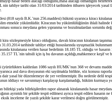
ğı olmayıp hasar bedeli alacağı olduğunu,masa alacağı olmadığını belirt
in tahliye tarihi olan 31/03/2014 tarihinden itibaren işleyecek yasal faiz
r.
desi (818 sayılı B.K.’nun 256.maddesi) hükmü uyarınca kiracı kiralan
eslim etmekle yükümlüdür. Kiracının bu yükümlülüğünün ihlali halinde k
arlanması sonucu meydana gelen yıpranma ve bozulmalardan sorumlu deği
 kira sözleşmesiyle kiracı olduğunu, davalı kiracının kiralanan taşınmaz
azı 31.03.2014 tarihinde tahliye ettiği hususlarında uyuşmazlık bulunmam
ında kiralanana verilen hasar bedelinin 18.185 TL olduğu ve hasarın 1 a
 35.157 TL`nin tahsili için iş bu davanın açıldığı,mahkemece keşif ve bi
ürürlükten kaldırılan 1086 sayılı HUMK’nun 368 ve devamı maddeleri) day
a asıl dava dosyasının eki sayılmakla birlikte, söz konusu raporlara k
a dair yasal bir düzenlemeye de yer verilmemiştir. Bu nedenle delil tespiti 
unun iddiayı ve savunmayı karşılayıp karşılamadığı, hüküm kurmaya yete
bilirkişi yada bilirkişilerden rapor alınarak kiralananda hasar meyda
 ayrıntılı bir şekilde tespit edilmesi ayrıca tespit edilen hasarın ne ka
k eksik inceleme ile yazılı şekilde karar verilmesi doğru görülmemiştir.