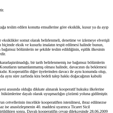
ir.
rtağa teslim edilen konutta emsallerine göre eksiklik, kusur ya da ayıp
ve eksiklikler somut olarak belirlenmeli, denetime ve izlemeye elverişli
kırı biçimde eksik ve kusurlu imalatın tespit edilmesi halinde bunun,
ağımsız bölümlerin ne şekilde teslim edildiğinin, eşitlik ilkesinin
dir.
p kararlaştırılmadığı, bir tarih belirlenmemiş ise bağımsız bölümlerin
dir. Konutların tamamlanmamış olması halinde, davacının da beklemesi
kkıdır. Kooperatifin diğer üyelerinden davacı ile aynı konumda olup,
n da aynı süre zarfında kira bedeli talep hakkı doğacağının kabulü
esi arasında olduğu dikkate alınarak kooperatif hukuku ilkelerine
esi hükümlerine dayalı olarak uyuşmazlığın çözümü yoluna gidilmiştir.
un cetvellerinin öncelikle kooperatiften istenilmesi, ibraz edilmezse
maz ise anasözleşmenin 40. maddesi uyarınca Ticaret Sicil
tildikten sonra, Davalı kooperatifin cevap dilekçesinde 28.06.2009