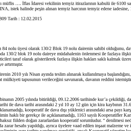
ı müflis …. İflas İdaresi vekilinin temyiz itirazlarının kabulü ile 61
ek halinde peşin alınan temyiz harcının temyiz edene iadesine, 19.0
9 Tarih : 12.02.2015
n 84 nolu üyesi olarak 130/2 Blok 19 nolu dairenin sahibi olduğunu, dava
davada 130/2 blok 19 nolu daireye müdahalenin önlenmesi ile fazlaya ili
ticileri taraf olarak gösterilerek fazlaya ilişkin hakları saklı kalmak ü
 artırmıştır.
airenin 2010 yılı Nisan ayında teslim alınarak kullanılmaya başlandığını,
t mülkiyeti tapusunun verileceğini savunarak, davanın reddini istemiştir
nın 2005 yılında bitirildiği, 09.12.2006 tarihinde kur’a çekildiği, da
ihi ile dava tarihi arasındaki 2 yıl 10 ay 12 gün için kira kaybının 31.6
klanamadığı, kooperatif ile dava dışı yüklenici arasındaki arsa payı karş
limin haklı bir gerekçe ile açıklanamadığı, 1163 sayılı Kooperatifler K
 haksız fiilden doğan zararlardan kooperatif sorumludur. “ denilmesi ne
nda zarar hesabı yapıldığı, ayrıca üyelere vaad edilen inşaat malzeme ve
esliminin aynı tarihte yapılması gerektiği, ancak Kooperatif yönetim ku