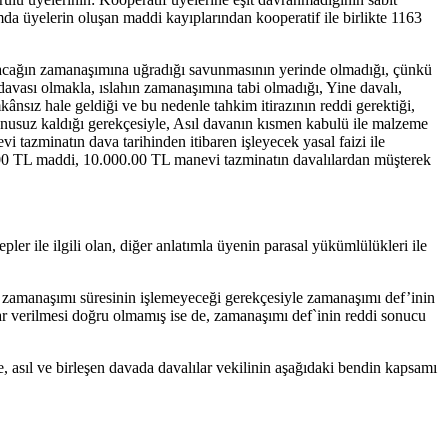
mda üyelerin oluşan maddi kayıplarından kooperatif ile birlikte 1163
alacağın zamanaşımına uğradığı savunmasının yerinde olmadığı, çünkü
k davası olmakla, ıslahın zamanaşımına tabi olmadığı, Yine davalı,
nsız hale geldiği ve bu nedenle tahkim itirazının reddi gerektiği,
onusuz kaldığı gerekçesiyle, Asıl davanın kısmen kabulü ile malzeme
azminatın dava tarihinden itibaren işleyecek yasal faizi ile
0,00 TL maddi, 10.000.00 TL manevi tazminatın davalılardan müşterek
epler ile ilgili olan, diğer anlatımla üyenin parasal yükümlülükleri ile
a zamanaşımı süresinin işlemeyeceği gerekçesiyle zamanaşımı def’inin
rar verilmesi doğru olmamış ise de, zamanaşımı def`inin reddi sonucu
re, asıl ve birleşen davada davalılar vekilinin aşağıdaki bendin kapsamı