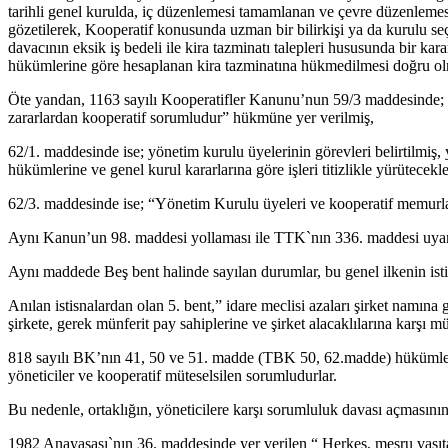
tarihli genel kurulda, iç düzenlemesi tamamlanan ve çevre düzenlemesi
gözetilerek, Kooperatif konusunda uzman bir bilirkişi ya da kurulu seç
davacının eksik iş bedeli ile kira tazminatı talepleri hususunda bir kar
hükümlerine göre hesaplanan kira tazminatına hükmedilmesi doğru ol
Öte yandan, 1163 sayılı Kooperatifler Kanunu’nun 59/3 maddesinde; “ Y
zararlardan kooperatif sorumludur” hükmüne yer verilmiş,
62/1. maddesinde ise; yönetim kurulu üyelerinin görevleri belirtilmiş,
hükümlerine ve genel kurul kararlarına göre işleri titizlikle yürütecek
62/3. maddesinde ise; “Yönetim Kurulu üyeleri ve kooperatif memurları
Aynı Kanun’un 98. maddesi yollaması ile TTK`nın 336. maddesi uyarın
Aynı maddede Beş bent halinde sayılan durumlar, bu genel ilkenin istisn
Anılan istisnalardan olan 5. bent,” idare meclisi azaları şirket namın
şirkete, gerek münferit pay sahiplerine ve şirket alacaklılarına karşı 
818 sayılı BK’nın 41, 50 ve 51. madde (TBK 50, 62.madde) hükümleri il
yöneticiler ve kooperatif müteselsilen sorumludurlar.
Bu nedenle, ortaklığın, yöneticilere karşı sorumluluk davası açmasını
1982 Anayasası`nın 36. maddesinde yer verilen “ Herkes, meşru vasıta