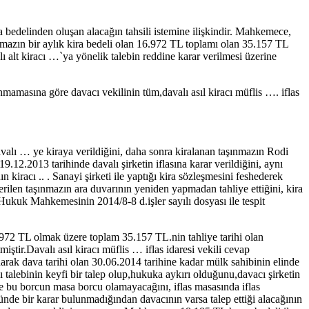
ra bedelinden oluşan alacağın tahsili istemine ilişkindir. Mahkemece,
ınmazın bir aylık kira bedeli olan 16.972 TL toplamı olan 35.157 TL
valı alt kiracı …`ya yönelik talebin reddine karar verilmesi üzerine
nmamasına göre davacı vekilinin tüm,davalı asıl kiracı müflis …. iflas
valı … ye kiraya verildiğini, daha sonra kiralanan taşınmazın Rodi
.12.2013 tarihinde davalı şirketin iflasına karar verildiğini, aynı
 kiracı .. . Sanayi şirketi ile yaptığı kira sözleşmesini feshederek
rilen taşınmazın ara duvarının yeniden yapmadan tahliye ettiğini, kira
h Hukuk Mahkemesinin 2014/8-8 d.işler sayılı dosyası ile tespit
16.972 TL olmak üzere toplam 35.157 TL.nin tahliye tarihi olan
miştir.Davalı asıl kiracı müflis … iflas idaresi vekili cevap
ınarak dava tarihi olan 30.06.2014 tarihine kadar mülk sahibinin elinde
talebinin keyfi bir talep olup,hukuka aykırı olduğunu,davacı şirketin
ile bu borcun masa borcu olamayacağını, iflas masasında iflas
nünde bir karar bulunmadığından davacının varsa talep ettiği alacağının