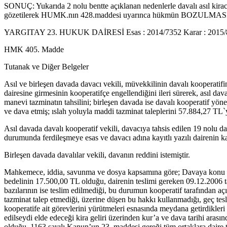
SONUÇ: Yukarıda 2 nolu bentte açıklanan nedenlerle davalı asıl kirac
gözetilerek HUMK.nın 428.maddesi uyarınca hükmün BOZULMASINA, ist
YARGITAY 23. HUKUK DAİRESİ Esas : 2014/7352 Karar : 2015/80
HMK 405. Madde
Tutanak ve Diğer Belgeler
Asıl ve birleşen davada davacı vekili, müvekkilinin davalı kooperatifi
dairesine girmesinin kooperatifçe engellendiğini ileri sürerek, asıl 
manevi tazminatın tahsilini; birleşen davada ise davalı kooperatif yöne
ve dava etmiş; ıslah yoluyla maddi tazminat taleplerini 57.884,27 TL`ye
Asıl davada davalı kooperatif vekili, davacıya tahsis edilen 19 nolu d
durumunda ferdileşmeye esas ve davacı adına kayıtlı yazılı dairenin ka
Birleşen davada davalılar vekili, davanın reddini istemiştir.
Mahkemece, iddia, savunma ve dosya kapsamına göre; Davaya konu bina
bedelinin 17.500,00 TL olduğu, dairenin teslimi gereken 09.12.2006 tar
bazılarının ise teslim edilmediği, bu durumun kooperatif tarafından açı
tazminat talep etmediği, üzerine düşen bu hakkı kullanmadığı, geç tes
kooperatife ait görevlerini yürütmeleri esnasında meydana getirdikleri
edilseydi elde edeceği kira geliri üzerinden kur’a ve dava tarihi arası
olduğu, 1163 sayılı Kanun’un 23. maddesi gereği tüm ortaklara daire t