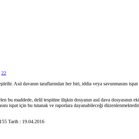
22
eştirilir. Asıl davanın taraflarından her biri, iddia veya savunmasını ispa
u maddede, delil tespitine ilişkin dosyanın asıl dava dosyasının eki say
masını ispat için bu tutanak ve raporlara dayanabileceği düzenlenmektedir
5 Tarih : 19.04.2016