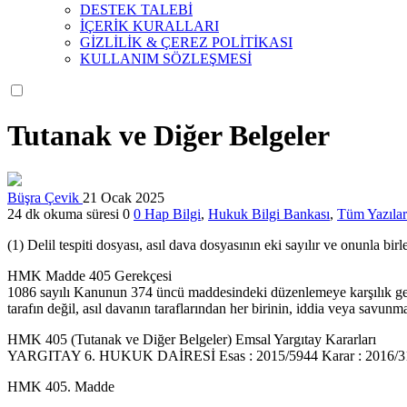
DESTEK TALEBİ
İÇERİK KURALLARI
GİZLİLİK & ÇEREZ POLİTİKASI
KULLANIM SÖZLEŞMESİ
Tutanak ve Diğer Belgeler
Büşra Çevik
21 Ocak 2025
24 dk okuma süresi
0
0
Hap Bilgi
,
Hukuk Bilgi Bankası
,
Tüm Yazılar
(1) Delil tespiti dosyası, asıl dava dosyasının eki sayılır ve onunla birl
HMK Madde 405 Gerekçesi
1086 sayılı Kanunun 374 üncü maddesindeki düzenlemeye karşılık gelen b
tarafın değil, asıl davanın taraflarından her birinin, iddia veya savun
HMK 405 (Tutanak ve Diğer Belgeler) Emsal Yargıtay Kararları
YARGITAY 6. HUKUK DAİRESİ Esas : 2015/5944 Karar : 2016/315
HMK 405. Madde