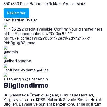
350x350 Pixel Banner ile Reklam Verebilirsiniz.
Reklam Ver
Yeni Katılan Üyeler
* * * $3,222 credit available! Confirm your transfer here:
https://ieccodeonline.in/?0q0cr8 * * *
hs=f07e13c4e3a9cc29d0b1f72e3192d9f2* ххх*
9bh8gl
@82umxa
@admin
@albertogagne
TestUser MyName
@Alice
altan engin
@altanengin
Bilgilendirme
Bu website'de Örnek dilekçeler, Hukuk Ders Notları,
Yargıtay Kararları, KPSS, Hakimlik Savcılık Sınavı, Hukuk
Bilgileri, Davalar ve bunlara benzer konular ile ilgili tüm