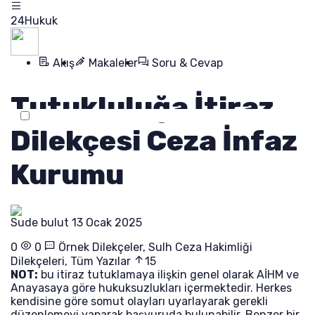
24Hukuk
Akış
Makaleler
Soru & Cevap
Tutukluluğa İtiraz
Dilekçesi Ceza İnfaz
Kurumu
Sude bulut
13 Ocak 2025
0
0
Örnek Dilekçeler
,
Sulh Ceza Hakimliği
Dilekçeleri
,
Tüm Yazılar
15
NOT:
bu itiraz tutuklamaya ilişkin genel olarak AİHM ve
Anayasaya göre hukuksuzlukları içermektedir. Herkes
kendisine göre somut olayları uyarlayarak gerekli
düzenlemeyi yaparak başvuruda bulunabilir. Benzer bir