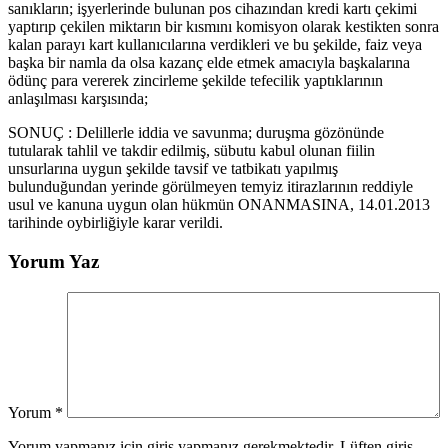
sanıkların; işyerlerinde bulunan pos cihazından kredi kartı çekimi
yaptırıp çekilen miktarın bir kısmını komisyon olarak kestikten sonra
kalan parayı kart kullanıcılarına verdikleri ve bu şekilde, faiz veya
başka bir namla da olsa kazanç elde etmek amacıyla başkalarına
ödünç para vererek zincirleme şekilde tefecilik yaptıklarının
anlaşılması karşısında;
SONUÇ : Delillerle iddia ve savunma; duruşma gözönünde
tutularak tahlil ve takdir edilmiş, sübutu kabul olunan fiilin
unsurlarına uygun şekilde tavsif ve tatbikatı yapılmış
bulunduğundan yerinde görülmeyen temyiz itirazlarının reddiyle
usul ve kanuna uygun olan hükmün ONANMASINA, 14.01.2013
tarihinde oybirliğiyle karar verildi.
Yorum Yaz
Yorum
*
Yorum yapmanız için giriş yapmanız gerekmektedir. Lüften giriş