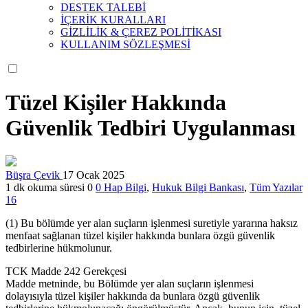
DESTEK TALEBİ
İÇERİK KURALLARI
GİZLİLİK & ÇEREZ POLİTİKASI
KULLANIM SÖZLEŞMESİ
Tüzel Kişiler Hakkında
Güvenlik Tedbiri Uygulanması
Büşra Çevik
17 Ocak 2025
1 dk okuma süresi
0
0
Hap Bilgi
,
Hukuk Bilgi Bankası
,
Tüm Yazılar
16
(1) Bu bölümde yer alan suçların işlenmesi suretiyle yararına haksız
menfaat sağlanan tüzel kişiler hakkında bunlara özgü güvenlik
tedbirlerine hükmolunur.
TCK Madde 242 Gerekçesi
Madde metninde, bu Bölümde yer alan suçların işlenmesi
dolayısıyla tüzel kişiler hakkında da bunlara özgü güvenlik