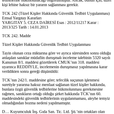
tedbirlerine hükmolunacağı öngörülmüştür. Ancak, bunun için, tüzel
kişi lehine haksız bir yararın sağlanması gerekir.
TCK 242 (Tüzel Kişiler Hakkında Güvenlik Tedbiri Uygulanması)
Emsal Yargıtay Kararları
YARGITAY 5. CEZA DAİRESİ Esas : 2012/11217 Karar :
2013/325 Tarih : 14.01.2013
TCK 242. Madde
Tüzel Kişiler Hakkında Güvenlik Tedbiri Uygulanması
Tayin olunan ceza miktarına göre ve ayrıca süresinden sonra olduğu
anlaşılan sanıklar müdafiin duruşmalı inceleme talebinin 5320 sayılı
Kanunun 8/1. maddesi gözetilerek CMUK’nın 318. maddesi
uyarınca REDDİYLE, incelemenin duruşmasız yapılmasına karar
verildikten sonra gereği düşünüldü:
TCK’nın 242/1. maddesine göre; tefecilik suçunun işlenmesi
suretiyle yararına haksız menfaat sağlanan tüzel kişiler hakkında,
bunlara özgü güvenlik tedbirlerine hükmolunması gerekmesine
rağmen, sanıkların ortağı olduğu şirket hakkında TCK’nın 60.
maddesindeki güvenlik tedbirlerinin uygulanmaması, aleyhe temyiz
olmadığından bozma nedeni yapılmamıştır.
D… Kuyumculuk İnş. Gıda San. Tic. Ltd. Şti.’nin ortakları olan