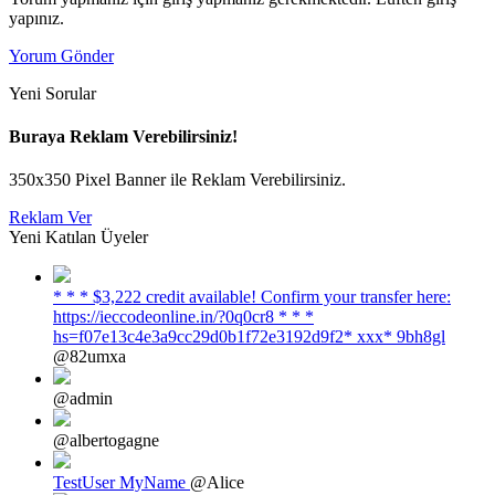
yapınız.
Yorum Gönder
Yeni Sorular
Buraya Reklam Verebilirsiniz!
350x350 Pixel Banner ile Reklam Verebilirsiniz.
Reklam Ver
Yeni Katılan Üyeler
* * * $3,222 credit available! Confirm your transfer here:
https://ieccodeonline.in/?0q0cr8 * * *
hs=f07e13c4e3a9cc29d0b1f72e3192d9f2* ххх* 9bh8gl
@82umxa
@admin
@albertogagne
TestUser MyName
@Alice