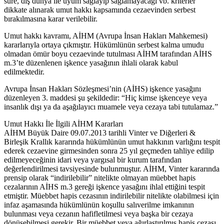
süre, dış dünya ile uyum sağlayıp sağlamayacağı vb. kriterler
dikkate alınarak umut hakkı kapsamında cezaevinden serbest
bırakılmasına karar verilebilir.
Umut hakkı kavramı, AİHM (Avrupa İnsan Hakları Mahkemesi)
kararlarıyla ortaya çıkmıştır. Hükümlünün serbest kalma umudu
olmadan ömür boyu cezaevinde tutulması AİHM tarafından AİHS
m.3’te düzenlenen işkence yasağının ihlali olarak kabul
edilmektedir.
Avrupa İnsan Hakları Sözleşmesi’nin (AİHS) işkence yasağını
düzenleyen 3. maddesi şu şekildedir: “Hiç kimse işkenceye veya
insanlık dışı ya da aşağılayıcı muamele veya cezaya tabi tutulamaz.”
Umut Hakkı İle İlgili AİHM Kararları
AİHM Büyük Daire 09.07.2013 tarihli Vinter ve Diğerleri &
Birleşik Krallık kararında hükümlünün umut hakkının varlığını tespit
ederek cezaevine girmesinden sonra 25 yıl geçmeden tahliye edilip
edilmeyeceğinin idari veya yargısal bir kurum tarafından
değerlendirilmesi tavsiyesinde bulunmuştur. AİHM, Vinter kararında
prensip olarak “indirilebilir” nitelikte olmayan müebbet hapis
cezalarının AİHS m.3 gereği işkence yasağını ihlal ettiğini tespit
etmiştir. Müebbet hapis cezasının indirilebilir nitelikte olabilmesi için
infaz aşamasında hükümlünün koşullu salıverilme imkanının
bulunması veya cezanın hafifletilmesi veya başka bir cezaya
dönüşebilmesi gerekir. Bir müebbet veya ağırlaştırılmış hapis cezası,