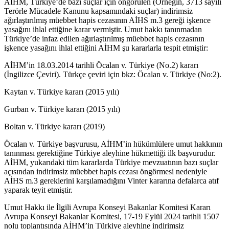
AİHM, Türkiye’de bazı suçlar için öngörülen (Örneğin, 3713 sayılı
Terörle Mücadele Kanunu kapsamındaki suçlar) indirimsiz
ağırlaştırılmış müebbet hapis cezasının AİHS m.3 gereği işkence
yasağını ihlal ettiğine karar vermiştir. Umut hakkı tanınmadan
Türkiye’de infaz edilen ağırlaştırılmış müebbet hapis cezasının
işkence yasağını ihlal ettiğini AİHM şu kararlarla tespit etmiştir:
AİHM’in 18.03.2014 tarihli Öcalan v. Türkiye (No.2) kararı
(İngilizce Çeviri). Türkçe çeviri için bkz: Öcalan v. Türkiye (No:2).
Kaytan v. Türkiye kararı (2015 yılı)
Gurban v. Türkiye kararı (2015 yılı)
Boltan v. Türkiye kararı (2019)
Öcalan v. Türkiye başvurusu, AİHM’in hükümlülere umut hakkının
tanınması gerektiğine Türkiye aleyhine hükmettiği ilk başvurudur.
AİHM, yukarıdaki tüm kararlarda Türkiye mevzuatının bazı suçlar
açısından indirimsiz müebbet hapis cezası öngörmesi nedeniyle
AİHS m.3 gereklerini karşılamadığını Vinter kararına defalarca atıf
yaparak teyit etmiştir.
Umut Hakkı ile İlgili Avrupa Konseyi Bakanlar Komitesi Kararı
Avrupa Konseyi Bakanlar Komitesi, 17-19 Eylül 2024 tarihli 1507
nolu toplantısında AİHM’in Türkiye aleyhine indirimsiz