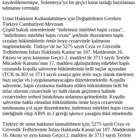
kaydedilememişse, Sekreterya’ya bir geçici karar taslağı hazırlaması
talimatını vermiştir.
Umut Hakkının Kullanılabilmesi için Değiştirilmesi Gereken
Türkiye Cumhuriyeti Mevzuatı
Çeşitli hukuk sistemlerinde “indirimsiz müebbet hapis cezası”,
“indirilemez müebbet hapis cezası” şeklinde düzenlenen hapis
cezaları hükümlülerin ömür boyu cezaevinde kalmasını
öngörmektedir. Türkiye’de ise 5275 sayılı Ceza ve Güvenlik
Tedbirlerinin İnfazı Hakkında Kanun’un 107. Maddesinin 16.
Fıkrası ve aynı kanunun Geçici 2. maddesi ile 3713 sayılı Terörle
Mücadele Kanunu’nun 17. maddesi ağırlaştırılmış müebbet hapis
cezasında koşullu salıverme hükümlerinin belli suçlar açısından
(TCK m.302 ve 3713 sayılı yasaya göre terör suçu olarak nitelenen
bazı suçlar vb.) uygulanamayacağını düzenlemektedir. Koşullu
salıverme, hapis cezalarına mahkum edilen hükümlünün belli bir
infaz süresini cezaevinde iyi halli olarak geçirmesi halinde
cezaevinden serbest bırakılması anlamına gelmektedir. Koşullu
salıverme hakkı olmadan hükümlünün ömür boyu cezaevinde
tutulmasına yol açan düzenlemeler, indirimsiz müebbet hapis cezası
niteliğinde olup AİHS m.3 gereği işkence yasağını ihlal etmektedir.
Türkiye’de umut hakkının tanınabilmesi için; 5275 sayılı Ceza ve
Güvenlik Tedbirlerinin İnfazı Hakkında Kanun’un 107. Maddesinin
16. fıkrası ve aynı kanun Geçici 2. maddesi ile 3713 sayılı Terörle