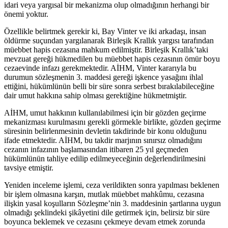
idari veya yargısal bir mekanizma olup olmadığının herhangi bir
önemi yoktur.
Özellikle belirtmek gerekir ki, Bay Vinter ve iki arkadaşı, insan
öldürme suçundan yargılanarak Birleşik Krallık yargısı tarafından
müebbet hapis cezasına mahkum edilmiştir. Birleşik Krallık’taki
mevzuat gereği hükmedilen bu müebbet hapis cezasının ömür boyu
cezaevinde infazı gerekmektedir. AİHM, Vinter kararıyla bu
durumun sözleşmenin 3. maddesi gereği işkence yasağını ihlal
ettiğini, hükümlünün belli bir süre sonra serbest bırakılabileceğine
dair umut hakkına sahip olması gerektiğine hükmetmiştir.
AİHM, umut hakkının kullanılabilmesi için bir gözden geçirme
mekanizması kurulmasını gerekli görmekle birlikte, gözden geçirme
süresinin belirlenmesinin devletin takdirinde bir konu olduğunu
ifade etmektedir. AİHM, bu takdir marjının sınırsız olmadığını
cezanın infazının başlamasından itibaren 25 yıl geçmeden
hükümlünün tahliye edilip edilmeyeceğinin değerlendirilmesini
tavsiye etmiştir.
Yeniden inceleme işlemi, ceza verildikten sonra yapılması beklenen
bir işlem olmasına karşın, mutlak müebbet mahkûmu, cezasına
ilişkin yasal koşulların Sözleşme’nin 3. maddesinin şartlarına uygun
olmadığı şeklindeki şikâyetini dile getirmek için, belirsiz bir süre
boyunca beklemek ve cezasını çekmeye devam etmek zorunda