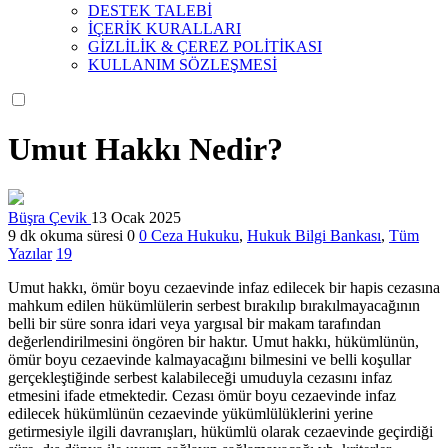
DESTEK TALEBİ
İÇERİK KURALLARI
GİZLİLİK & ÇEREZ POLİTİKASI
KULLANIM SÖZLEŞMESİ
Umut Hakkı Nedir?
Büşra Çevik
13 Ocak 2025
9 dk okuma süresi
0
0
Ceza Hukuku
,
Hukuk Bilgi Bankası
,
Tüm
Yazılar
19
Umut hakkı, ömür boyu cezaevinde infaz edilecek bir hapis cezasına
mahkum edilen hükümlülerin serbest bırakılıp bırakılmayacağının
belli bir süre sonra idari veya yargısal bir makam tarafından
değerlendirilmesini öngören bir haktır. Umut hakkı, hükümlünün,
ömür boyu cezaevinde kalmayacağını bilmesini ve belli koşullar
gerçekleştiğinde serbest kalabileceği umuduyla cezasını infaz
etmesini ifade etmektedir. Cezası ömür boyu cezaevinde infaz
edilecek hükümlünün cezaevinde yükümlülüklerini yerine
getirmesiyle ilgili davranışları, hükümlü olarak cezaevinde geçirdiği