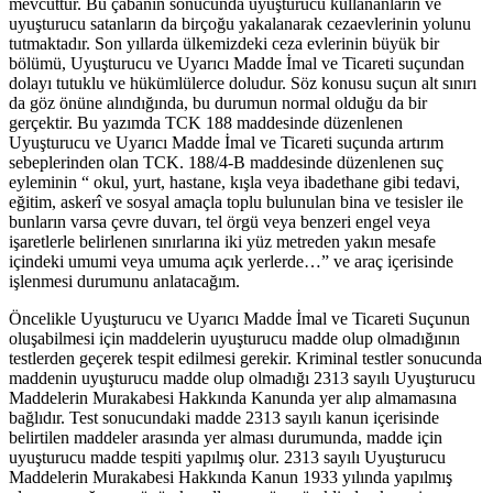
mevcuttur. Bu çabanın sonucunda uyuşturucu kullananların ve
uyuşturucu satanların da birçoğu yakalanarak cezaevlerinin yolunu
tutmaktadır. Son yıllarda ülkemizdeki ceza evlerinin büyük bir
bölümü, Uyuşturucu ve Uyarıcı Madde İmal ve Ticareti suçundan
dolayı tutuklu ve hükümlülerce doludur. Söz konusu suçun alt sınırı
da göz önüne alındığında, bu durumun normal olduğu da bir
gerçektir. Bu yazımda TCK 188 maddesinde düzenlenen
Uyuşturucu ve Uyarıcı Madde İmal ve Ticareti suçunda artırım
sebeplerinden olan TCK. 188/4-B maddesinde düzenlenen suç
eyleminin “ okul, yurt, hastane, kışla veya ibadethane gibi tedavi,
eğitim, askerî ve sosyal amaçla toplu bulunulan bina ve tesisler ile
bunların varsa çevre duvarı, tel örgü veya benzeri engel veya
işaretlerle belirlenen sınırlarına iki yüz metreden yakın mesafe
içindeki umumi veya umuma açık yerlerde…” ve araç içerisinde
işlenmesi durumunu anlatacağım.
Öncelikle Uyuşturucu ve Uyarıcı Madde İmal ve Ticareti Suçunun
oluşabilmesi için maddelerin uyuşturucu madde olup olmadığının
testlerden geçerek tespit edilmesi gerekir. Kriminal testler sonucunda
maddenin uyuşturucu madde olup olmadığı 2313 sayılı Uyuşturucu
Maddelerin Murakabesi Hakkında Kanunda yer alıp almamasına
bağlıdır. Test sonucundaki madde 2313 sayılı kanun içerisinde
belirtilen maddeler arasında yer alması durumunda, madde için
uyuşturucu madde tespiti yapılmış olur. 2313 sayılı Uyuşturucu
Maddelerin Murakabesi Hakkında Kanun 1933 yılında yapılmış