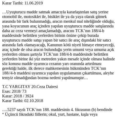
Karar Tarihi: 11.06.2019
…Uyuşturucu madde satmak amacıyla kararlaştırılan satış yerine
otomobil ile, motosiklet ile, bisiklet ile ya da yaya olarak gitmek
arasında bir fark bulunmadığı, aracın menkul mal niteliğinde olduğu,
yasa koyucunun araç içinden yapılan uyuşturucu madde satışlarında
daha az ceza vermeyi amaçlamadığı, aracını TCK’nın 188/4-b
maddesinde belirtilen yerlerden birinin önüne çekip burada
uyuşturucu madde satışı yapan bir satıcı ile araç dışındaki bir satıcı
arasında fark olamayacağı, Kanunun kötü niyeti himaye etmeyeceği,
araç içinde de olsa aracın bulunduğu yerin umumi veya umuma açık
yerlerden olması şartıyla TCK’nın 188/4-b maddesinde belirtilen
yerlerden birine iki yüz metreden yakın mesafe içinde olması halinde
söz konusu madde uyarınca cezanın yarı oranında artırılması
gerektiği halde, ilk derece mahkemesinin hükmünden TCK’nın
188//4-b maddesi uyarınca yapılan uygulamanın çıkartılması, aleyhe
temyiz olmadığından bozma nedeni yapılmamıştır…
T.C YARGITAY 20.Ceza Dairesi
Esas: 2018/ 73
Karar: 2018 / 3924
Karar Tarihi: 02.10.2018
….5237 sayılı TCK’nın 188. maddesinin 4. fıkrasının (b) bendinde
“ Üçüncü fıkradaki fiillerin; okul, yurt, hastane, kışla veya