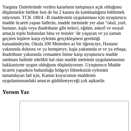
Yargıtay Dairelerinde verilen kararların tartışmaya açık olduğunu
düşünmekle birlikte ben de bu 2 karara da katılmadığımı bildirmek
istiyorum. TCK 188/4 –B maddesinin uygulanması için uyuşturucu
madde ticareti yapan faillerin, madde metninde yer alan “okul, yurt,
hastane, kışla veya ibadethane gibi tedavi, eğitim, askerî ve sosyal
amaçla toplu bulunulan bina ve tesisler ’de yaşayan ve ya zaman
geçiren kişilere karşı eylemin gerçekleşmesi gerektiği
kanaatindeyim. Okula 200 Metreden az bir öğrenciye, Hastane
yakınında doktora ve ya hemşireye, kışla yakınında er ve ya erbaşa,
ibadethane yakınında cemaatten birine karşı uyuşturucu madde
satılması halinde nitelikli hal olan madde metninin uygulanmasının
hakkaniyete uygun olduğunu düşünüyorum. Uyuşturucu Madde
ticareti yaparken bulunduğu bölgeyi bilmeksizin eylemini
tamamlayan fail için, Kanun koyucunun maddenin
uygulanmasındaki amacın güdülmeyeceği çok aşikardır.
Yorum Yaz