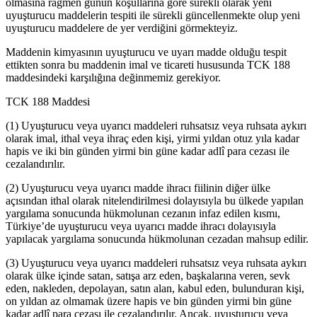
olmasına rağmen günün koşullarına göre sürekli olarak yeni
uyuşturucu maddelerin tespiti ile sürekli güncellenmekte olup yeni
uyuşturucu maddelere de yer verdiğini görmekteyiz.
Maddenin kimyasının uyuşturucu ve uyarı madde olduğu tespit
ettikten sonra bu maddenin imal ve ticareti hususunda TCK 188
maddesindeki karşılığına değinmemiz gerekiyor.
TCK 188 Maddesi
(1) Uyuşturucu veya uyarıcı maddeleri ruhsatsız veya ruhsata aykırı
olarak imal, ithal veya ihraç eden kişi, yirmi yıldan otuz yıla kadar
hapis ve iki bin günden yirmi bin güne kadar adlî para cezası ile
cezalandırılır.
(2) Uyuşturucu veya uyarıcı madde ihracı fiilinin diğer ülke
açısından ithal olarak nitelendirilmesi dolayısıyla bu ülkede yapılan
yargılama sonucunda hükmolunan cezanın infaz edilen kısmı,
Türkiye’de uyuşturucu veya uyarıcı madde ihracı dolayısıyla
yapılacak yargılama sonucunda hükmolunan cezadan mahsup edilir.
(3) Uyuşturucu veya uyarıcı maddeleri ruhsatsız veya ruhsata aykırı
olarak ülke içinde satan, satışa arz eden, başkalarına veren, sevk
eden, nakleden, depolayan, satın alan, kabul eden, bulunduran kişi,
on yıldan az olmamak üzere hapis ve bin günden yirmi bin güne
kadar adlî para cezası ile cezalandırılır. Ancak, uyuşturucu veya