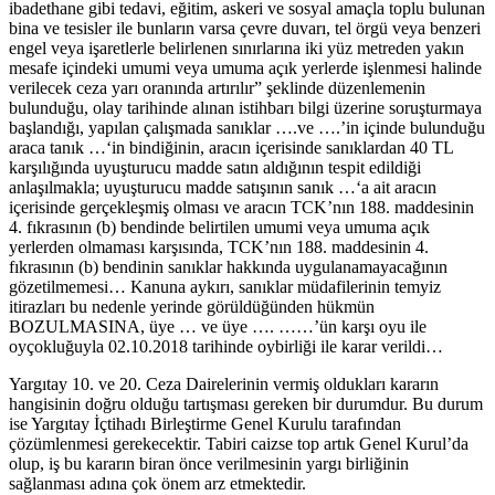
ibadethane gibi tedavi, eğitim, askeri ve sosyal amaçla toplu bulunan
bina ve tesisler ile bunların varsa çevre duvarı, tel örgü veya benzeri
engel veya işaretlerle belirlenen sınırlarına iki yüz metreden yakın
mesafe içindeki umumi veya umuma açık yerlerde işlenmesi halinde
verilecek ceza yarı oranında artırılır” şeklinde düzenlemenin
bulunduğu, olay tarihinde alınan istihbarı bilgi üzerine soruşturmaya
başlandığı, yapılan çalışmada sanıklar ….ve ….’in içinde bulunduğu
araca tanık …‘in bindiğinin, aracın içerisinde sanıklardan 40 TL
karşılığında uyuşturucu madde satın aldığının tespit edildiği
anlaşılmakla; uyuşturucu madde satışının sanık …‘a ait aracın
içerisinde gerçekleşmiş olması ve aracın TCK’nın 188. maddesinin
4. fıkrasının (b) bendinde belirtilen umumi veya umuma açık
yerlerden olmaması karşısında, TCK’nın 188. maddesinin 4.
fıkrasının (b) bendinin sanıklar hakkında uygulanamayacağının
gözetilmemesi… Kanuna aykırı, sanıklar müdafilerinin temyiz
itirazları bu nedenle yerinde görüldüğünden hükmün
BOZULMASINA, üye … ve üye …. ……’ün karşı oyu ile
oyçokluğuyla 02.10.2018 tarihinde oybirliği ile karar verildi…
Yargıtay 10. ve 20. Ceza Dairelerinin vermiş oldukları kararın
hangisinin doğru olduğu tartışması gereken bir durumdur. Bu durum
ise Yargıtay İçtihadı Birleştirme Genel Kurulu tarafından
çözümlenmesi gerekecektir. Tabiri caizse top artık Genel Kurul’da
olup, iş bu kararın biran önce verilmesinin yargı birliğinin
sağlanması adına çok önem arz etmektedir.