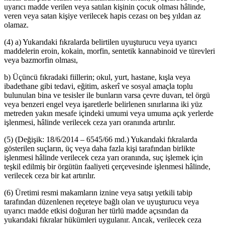
uyarıcı madde verilen veya satılan kişinin çocuk olması hâlinde,
veren veya satan kişiye verilecek hapis cezası on beş yıldan az
olamaz.
(4) a) Yukarıdaki fıkralarda belirtilen uyuşturucu veya uyarıcı
maddelerin eroin, kokain, morfin, sentetik kannabinoid ve türevleri
veya bazmorfin olması,
b) Üçüncü fıkradaki fiillerin; okul, yurt, hastane, kışla veya
ibadethane gibi tedavi, eğitim, askerî ve sosyal amaçla toplu
bulunulan bina ve tesisler ile bunların varsa çevre duvarı, tel örgü
veya benzeri engel veya işaretlerle belirlenen sınırlarına iki yüz
metreden yakın mesafe içindeki umumi veya umuma açık yerlerde
işlenmesi, hâlinde verilecek ceza yarı oranında artırılır.
(5) (Değişik: 18/6/2014 – 6545/66 md.) Yukarıdaki fıkralarda
gösterilen suçların, üç veya daha fazla kişi tarafından birlikte
işlenmesi hâlinde verilecek ceza yarı oranında, suç işlemek için
teşkil edilmiş bir örgütün faaliyeti çerçevesinde işlenmesi hâlinde,
verilecek ceza bir kat artırılır.
(6) Üretimi resmi makamların iznine veya satışı yetkili tabip
tarafından düzenlenen reçeteye bağlı olan ve uyuşturucu veya
uyarıcı madde etkisi doğuran her türlü madde açısından da
yukarıdaki fıkralar hükümleri uygulanır. Ancak, verilecek ceza