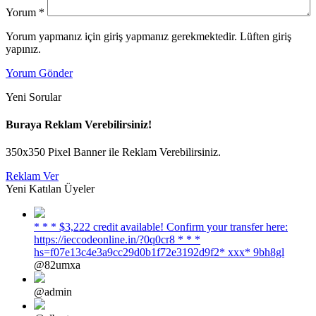
Yorum
*
Yorum yapmanız için giriş yapmanız gerekmektedir. Lüften giriş
yapınız.
Yorum Gönder
Yeni Sorular
Buraya Reklam Verebilirsiniz!
350x350 Pixel Banner ile Reklam Verebilirsiniz.
Reklam Ver
Yeni Katılan Üyeler
* * * $3,222 credit available! Confirm your transfer here:
https://ieccodeonline.in/?0q0cr8 * * *
hs=f07e13c4e3a9cc29d0b1f72e3192d9f2* ххх* 9bh8gl
@82umxa
@admin