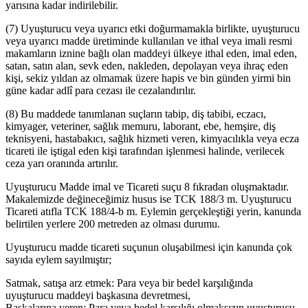
yarısına kadar indirilebilir.
(7) Uyuşturucu veya uyarıcı etki doğurmamakla birlikte, uyuşturucu
veya uyarıcı madde üretiminde kullanılan ve ithal veya imali resmi
makamların iznine bağlı olan maddeyi ülkeye ithal eden, imal eden,
satan, satın alan, sevk eden, nakleden, depolayan veya ihraç eden
kişi, sekiz yıldan az olmamak üzere hapis ve bin günden yirmi bin
güne kadar adlî para cezası ile cezalandırılır.
(8) Bu maddede tanımlanan suçların tabip, diş tabibi, eczacı,
kimyager, veteriner, sağlık memuru, laborant, ebe, hemşire, diş
teknisyeni, hastabakıcı, sağlık hizmeti veren, kimyacılıkla veya ecza
ticareti ile iştigal eden kişi tarafından işlenmesi halinde, verilecek
ceza yarı oranında artırılır.
Uyuşturucu Madde imal ve Ticareti suçu 8 fıkradan oluşmaktadır.
Makalemizde değineceğimiz husus ise TCK 188/3 m. Uyuşturucu
Ticareti atıfla TCK 188/4-b m. Eylemin gerçekleştiği yerin, kanunda
belirtilen yerlere 200 metreden az olması durumu.
Uyuşturucu madde ticareti suçunun oluşabilmesi için kanunda çok
sayıda eylem sayılmıştır;
Satmak, satışa arz etmek: Para veya bir bedel karşılığında
uyuşturucu maddeyi başkasına devretmesi,
Başkalarına veren: Para veya bedel karşılığı olmaksızın uyuşturucu