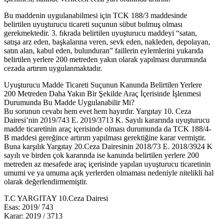
Bu maddenin uygulanabilmesi için TCK 188/3 maddesinde
belirtilen uyuşturucu ticareti suçunun sübut bulmuş olması
gerekmektedir. 3. fıkrada belirtilen uyuşturucu maddeyi “satan,
satışa arz eden, başkalarına veren, sevk eden, nakleden, depolayan,
satın alan, kabul eden, bulunduran” faillerin eylemlerini yukarıda
belirtilen yerlere 200 metreden yakın olarak yapılması durumunda
cezada artırım uygulanmaktadır.
Uyuşturucu Madde Ticareti Suçunun Kanunda Belirtilen Yerlere
200 Metreden Daha Yakın Bir Şekilde Araç İçerisinde İşlenmesi
Durumunda Bu Madde Uygulanabilir Mi?
Bu sorunun cevabı hem evet hem hayırdır. Yargıtay 10. Ceza
Dairesi’nin 2019/743 E. 2019/3713 K. Sayılı kararında uyuşturucu
madde ticaretinin araç içerisinde olması durumunda da TCK 188/4-
B maddesi gereğince artırım yapılması gerektiğine karar vermiştir.
Buna karşılık Yargıtay 20.Ceza Dairesinin 2018/73 E. 2018/3924 K
sayılı ve birden çok kararında ise kanunda belirtilen yerlere 200
metreden az mesafede araç içerisinde yapılan uyuşturucu ticaretinin
umumi ve ya umuma açık yerlerden olmaması nedeniyle nitelikli hal
olarak değerlendirmemiştir.
T.C YARGITAY 10.Ceza Dairesi
Esas: 2019/ 743
Karar: 2019 / 3713