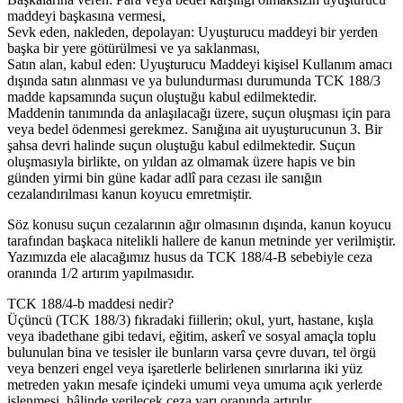
maddeyi başkasına vermesi,
Sevk eden, nakleden, depolayan: Uyuşturucu maddeyi bir yerden
başka bir yere götürülmesi ve ya saklanması,
Satın alan, kabul eden: Uyuşturucu Maddeyi kişisel Kullanım amacı
dışında satın alınması ve ya bulundurması durumunda TCK 188/3
madde kapsamında suçun oluştuğu kabul edilmektedir.
Maddenin tanımında da anlaşılacağı üzere, suçun oluşması için para
veya bedel ödenmesi gerekmez. Sanığına ait uyuşturucunun 3. Bir
şahsa devri halinde suçun oluştuğu kabul edilmektedir. Suçun
oluşmasıyla birlikte, on yıldan az olmamak üzere hapis ve bin
günden yirmi bin güne kadar adlî para cezası ile sanığın
cezalandırılması kanun koyucu emretmiştir.
Söz konusu suçun cezalarının ağır olmasının dışında, kanun koyucu
tarafından başkaca nitelikli hallere de kanun metninde yer verilmiştir.
Yazımızda ele alacağımız husus da TCK 188/4-B sebebiyle ceza
oranında 1/2 artırım yapılmasıdır.
TCK 188/4-b maddesi nedir?
Üçüncü (TCK 188/3) fıkradaki fiillerin; okul, yurt, hastane, kışla
veya ibadethane gibi tedavi, eğitim, askerî ve sosyal amaçla toplu
bulunulan bina ve tesisler ile bunların varsa çevre duvarı, tel örgü
veya benzeri engel veya işaretlerle belirlenen sınırlarına iki yüz
metreden yakın mesafe içindeki umumi veya umuma açık yerlerde
işlenmesi, hâlinde verilecek ceza yarı oranında artırılır.