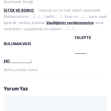
Sayılı karar örneği.
İSTEK VE SONUÇ
: Yukarda arz ve izah edilen nedenlerle,
Mahkemenizce …../…./…. tarihli ……/… Esas ve …../…….karar sayılı
karar ile verilmiş bulunan
Vasiliğimin yenilenmesine
karar
verilmesini saygılarımla arz ederim. …./…./…..
TALEPTE
BULUNAN VASİ
…………..
EKİ :
Nüfus cüzdan sureti
Yorum Yaz