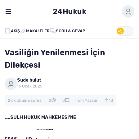
24Hukuk
AKIŞ
MAKALELER
SORU & CEVAP
Vasiliğin Yenilenmesi İçin
Dilekçesi
Sude bulut
16 Ocak 2025
2 dk okuma süresi
0
0
Tüm Yazılar
18
…..SULH HUKUK MAHKEMESİ’NE
…………….