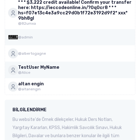
* * * $3,222 credit available! Confirm your transfer
here: https://ieccodeonline.in/?0q0cr8 * * *
hs=f07e13c4e3a9cc29d0b1f72e3192d9f2* ххх*
9bh8gl
@82umxa
@admin
@albertogagne
TestUser MyName
@Alice
altan engin
@altanengin
BILGILENDIRME
Bu website'de Örnek dilekçeler, Hukuk Ders Notları,
Yargıtay Kararları, KPSS, Hakimlik Savcılık Sınavı, Hukuk
Bilgileri, Davalar ve bunlara benzer konular ile ilgili tüm