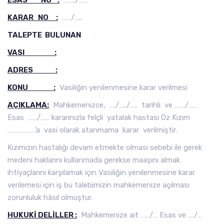
ESAS NO :
……../……
KARAR NO :
……/…..
TALEPTE BULUNAN
VASI :
ADRES :
KONU :
Vasiliğin yenilenmesine karar verilmesi
AÇIKLAMA:
Mahkemenizce, …./…../….. tarihli ve ……./……
Esas ……/…… kararınızla felçli yatalak hastası Öz Kızım
……………….’a vasi olarak atanmama karar verilmiştir.
Kızımızın hastalığı devam etmekte olması sebebi ile gerek
medeni haklarını kullanmada gerekse maaşını almak
ihtiyaçlarını karşılamak için Vasiliğin yenilenmesine karar
verilemesi için iş bu talebimizin mahkemenize açılması
zorunluluk hâsıl olmuştur.
HUKUKİ DELİLLER :
Mahkemenize ait ……/… Esas ve …./…