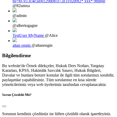
hs=f07e13c4e3a9cc29d0b1f72e3192d9f2* ххх* 9bh8gl
@82umxa
@admin
@albertogagne
TestUser MyName
@Alice
altan engin
@altanengin
Bilgilendirme
Bu website'de Örnek dilekçeler, Hukuk Ders Notları, Yargıtay
Kararları, KPSS, Hakimlik Savcılık Sınavı, Hukuk Bilgileri,
Davalar ve bunlara benzer konular ile ilgili tüm sorularınızı sorabilir,
paylaşımlar yapabilirsiniz. Tüm sorularınız en kısa sürede
yöneticilerimiz veya web üyelerimiz tarafından cevaplanacaktır.
Sorun Çözüldü Mü?
Sorunun kendiniz çözdünüz ise lüften çözüldü olarak işaretleyiniz.