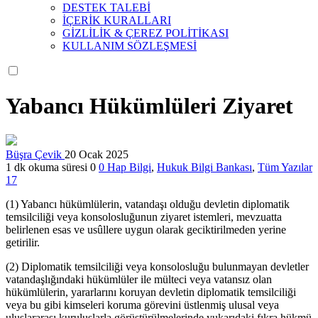
DESTEK TALEBİ
İÇERİK KURALLARI
GİZLİLİK & ÇEREZ POLİTİKASI
KULLANIM SÖZLEŞMESİ
Yabancı Hükümlüleri Ziyaret
Büşra Çevik
20 Ocak 2025
1 dk okuma süresi
0
0
Hap Bilgi
,
Hukuk Bilgi Bankası
,
Tüm Yazılar
17
(1) Yabancı hükümlülerin, vatandaşı olduğu devletin diplomatik
temsilciliği veya konsolosluğunun ziyaret istemleri, mevzuatta
belirlenen esas ve usûllere uygun olarak geciktirilmeden yerine
getirilir.
(2) Diplomatik temsilciliği veya konsolosluğu bulunmayan devletler
vatandaşlığındaki hükümlüler ile mülteci veya vatansız olan
hükümlülerin, yararlarını koruyan devletin diplomatik temsilciliği
veya bu gibi kimseleri koruma görevini üstlenmiş ulusal veya
uluslararası kuruluşlarla görüştürülmelerinde yukarıdaki fıkra hükmü