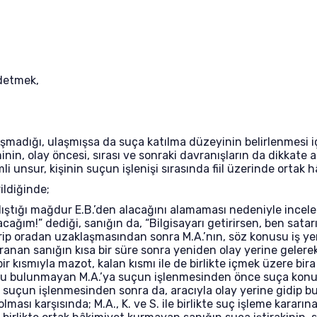
detmek,
laşmadığı, ulaşmışsa da suça katılma düzeyinin belirlenmesi 
minin, olay öncesi, sırası ve sonraki davranışların da dikkate al
i unsur, kişinin suçun işlenişi sırasında fiil üzerinde ortak
ildiğinde;
ıştığı mağdur E.B.’den alacağını alamaması nedeniyle inceleme
acağım!” dediği, sanığın da, “Bilgisayarı getirirsen, ben sata
indirip oradan uzaklaşmasından sonra M.A.’nın, söz konusu iş 
aranan sanığın kısa bir süre sonra yeniden olay yerine gelerek a
bir kısmıyla mazot, kalan kısmı ile de birlikte içmek üzere bir
u bulunmayan M.A.’ya suçun işlenmesinden önce suça konu bi
 ve suçun işlenmesinden sonra da, aracıyla olay yerine gidip bu
lması karşısında; M.A., K. ve S. ile birlikte suç işleme karar