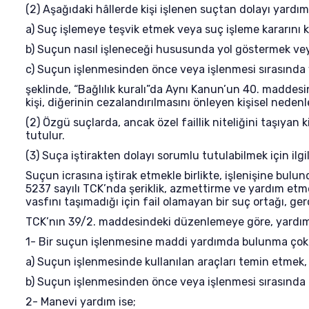
(2) Aşağıdaki hâllerde kişi işlenen suçtan dolayı yardım
a) Suç işlemeye teşvik etmek veya suç işleme kararını
b) Suçun nasıl işleneceği hususunda yol göstermek veya 
c) Suçun işlenmesinden önce veya işlenmesi sırasında 
şeklinde, “Bağlılık kuralı”da Aynı Kanun’un 40. maddesinde
kişi, diğerinin cezalandırılmasını önleyen kişisel neden
(2) Özgü suçlarda, ancak özel faillik niteliğini taşıyan k
tutulur.
(3) Suça iştirakten dolayı sorumlu tutulabilmek için il
Suçun icrasına iştirak etmekle birlikte, işlenişine bulu
5237 sayılı TCK’nda şeriklik, azmettirme ve yardım etme 
vasfını taşımadığı için fail olamayan bir suç ortağı, g
TCK’nın 39/2. maddesindeki düzenlemeye göre, yardım 
1- Bir suçun işlenmesine maddi yardımda bulunma çok ç
a) Suçun işlenmesinde kullanılan araçları temin etmek,
b) Suçun işlenmesinden önce veya işlenmesi sırasında m
2- Manevi yardım ise;