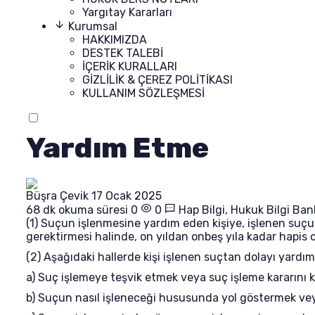
Yargıtay Kararları
Kurumsal
HAKKIMIZDA
DESTEK TALEBİ
İÇERİK KURALLARI
GİZLİLİK & ÇEREZ POLİTİKASI
KULLANIM SÖZLEŞMESİ
Yardım Etme
Büşra Çevik
17 Ocak 2025
68 dk okuma süresi
0
0
Hap Bilgi
,
Hukuk Bilgi Ban
(1) Suçun işlenmesine yardım eden kişiye, işlenen suçun
gerektirmesi halinde, on yıldan onbeş yıla kadar hapis c
(2) Aşağıdaki hallerde kişi işlenen suçtan dolayı yardım
a) Suç işlemeye teşvik etmek veya suç işleme kararını
b) Suçun nasıl işleneceği hususunda yol göstermek veya 