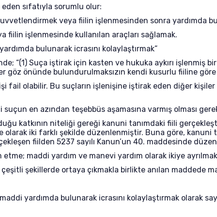
 eden sıfatıyla sorumlu olur:
 kuvvetlendirmek veya fiilin işlenmesinden sonra yardımda b
fiilin işlenmesinde kullanılan araçları sağlamak.
yardımda bulunarak icrasını kolaylaştırmak”
; “(1) Suça iştirak için kasten ve hukuka aykırı işlenmiş bir fi
ler göz önünde bulundurulmaksızın kendi kusurlu fiiline göre 
işi fail olabilir. Bu suçların işlenişine iştirak eden diğer ki
gili suçun en azından teşebbüs aşamasına varmış olması gerek
nduğu katkının niteliği gereği kanuni tanımdaki fiili gerçekle
olarak iki farklı şekilde düzenlenmiştir. Buna göre, kanuni t
erçekleşen fiilden 5237 sayılı Kanun’un 40. maddesinde düzen
etme; maddi yardım ve manevi yardım olarak ikiye ayrılmak
eşitli şekillerde ortaya çıkmakla birlikte anılan maddede m
addi yardımda bulunarak icrasını kolaylaştırmak olarak say