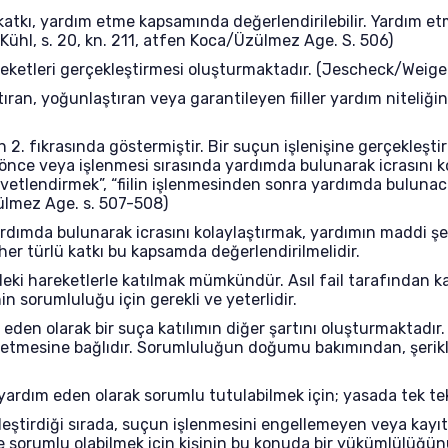
katkı, yardım etme kapsamında değerlendirilebilir. Yardım etm
Kühl, s. 20, kn. 211, atfen Koca/Üzülmez Age. S. 506)
 hareketleri gerçekleştirmesi oluşturmaktadır. (Jescheck/Wei
ran, yoğunlaştıran veya garantileyen fiiller yardım niteliğinde
 2. fıkrasında göstermiştir. Bir suçun işlenişine gerçekleşt
nce veya işlenmesi sırasında yardımda bulunarak icrasını kola
vvetlendirmek”, “fiilin işlenmesinden sonra yardımda bulunac
lmez Age. s. 507-508)
dımda bulunarak icrasını kolaylaştırmak, yardımın maddi şek
 her türlü katkı bu kapsamda değerlendirilmelidir.
ndeki hareketlerle katılmak mümkündür. Asıl fail tarafından k
in sorumluluğu için gerekli ve yeterlidir.
en olarak bir suça katılımın diğer şartını oluşturmaktadır. 
 etmesine bağlıdır. Sorumluluğun doğumu bakımından, şerikli
yardım eden olarak sorumlu tutulabilmek için; yasada tek tek
kleştirdiği sırada, suçun işlenmesini engellemeyen veya kayı
nde sorumlu olabilmek için kişinin bu konuda bir yükümlülüğü