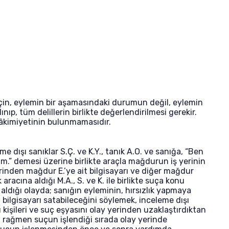
için, eylemin bir aşamasındaki durumun değil, eylemin
ınıp, tüm delillerin birlikte değerlendirilmesi gerekir.
 hâkimiyetinin bulunmamasıdır.
 dışı sanıklar S.Ç. ve K.Y., tanık A.O. ve sanığa, “Ben
rım.” demesi üzerine birlikte araçla mağdurun iş yerinin
yerinden mağdur E.’ye ait bilgisayarı ve diğer mağdur
racına aldığı M.A., S. ve K. ile birlikte suça konu
a aldığı olayda; sanığın eyleminin, hırsızlık yapmaya
lgisayarı satabileceğini söylemek, inceleme dışı
 kişileri ve suç eşyasını olay yerinden uzaklaştırdıktan
ına rağmen suçun işlendiği sırada olay yerinde