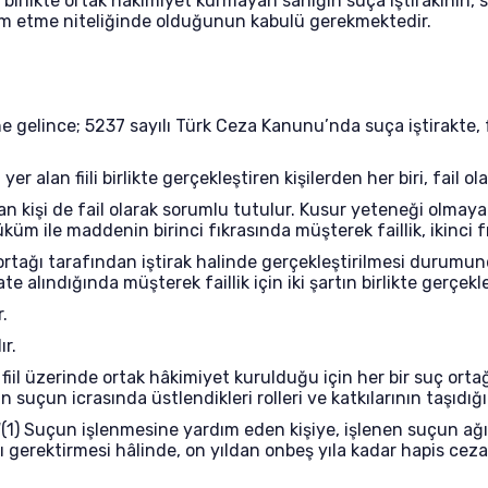
a birlikte ortak hâkimiyet kurmayan sanığın suça iştirakini
dım etme niteliğinde olduğunun kabulü gerekmektedir.
e gelince; 5237 sayılı Türk Ceza Kanunu’nda suça iştirakte, f
alan fiili birlikte gerçekleştiren kişilerden her biri, fail ol
an kişi de fail olarak sorumlu tutulur. Kusur yeteneği olmaya
hüküm ile maddenin birinci fıkrasında müşterek faillik, ikinci f
ç ortağı tarafından iştirak halinde gerçekleştirilmesi dur
ate alındığında müşterek faillik için iki şartın birlikte gerçe
r.
ır.
ra fiil üzerinde ortak hâkimiyet kurulduğu için her bir suç ort
n suçun icrasında üstlendikleri rolleri ve katkılarının taşıd
“(1) Suçun işlenmesine yardım eden kişiye, işlenen suçun ağı
gerektirmesi hâlinde, on yıldan onbeş yıla kadar hapis cezası v