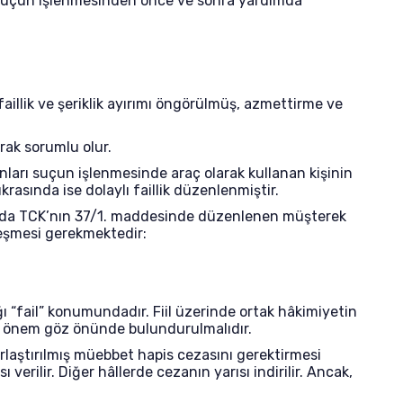
n, suçun işlenmesinden önce ve sonra yardımda
aillik ve şeriklik ayırımı öngörülmüş, azmettirme ve
arak sorumlu olur.
nları suçun işlenmesinde araç olarak kullanan kişinin
ıkrasında ise dolaylı faillik düzenlenmiştir.
umunda TCK’nın 37/1. maddesinde düzenlenen müşterek
kleşmesi gerekmektedir:
ağı “fail” konumundadır. Fiil üzerinde ortak hâkimiyetin
ığı önem göz önünde bulundurulmalıdır.
rlaştırılmış müebbet hapis cezasını gerektirmesi
erilir. Diğer hâllerde cezanın yarısı indirilir. Ancak,