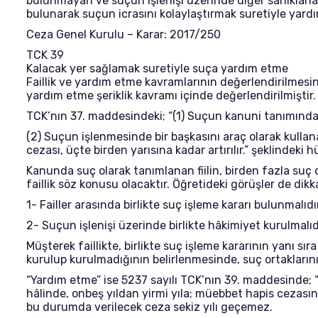
bulunmayan ve suçun işlenişi üzerinde diğer sanıklarl
bulunarak suçun icrasını kolaylaştırmak suretiyle yar
Ceza Genel Kurulu – Karar: 2017/250
TCK 39
Kalacak yer sağlamak suretiyle suça yardım etme
Faillik ve yardım etme kavramlarının değerlendirilmesin
yardım etme şeriklik kavramı içinde değerlendirilmiştir.
TCK’nın 37. maddesindeki; “(1) Suçun kanuni tanımında yer 
(2) Suçun işlenmesinde bir başkasını araç olarak kullan
cezası, üçte birden yarısına kadar artırılır.” şeklindeki 
Kanunda suç olarak tanımlanan fiilin, birden fazla su
faillik söz konusu olacaktır. Öğretideki görüşler de dikk
1- Failler arasında birlikte suç işleme kararı bulunmalıdı
2- Suçun işlenişi üzerinde birlikte hâkimiyet kurulmalıd
Müşterek faillikte, birlikte suç işleme kararının yanı sı
kurulup kurulmadığının belirlenmesinde, suç ortaklarını
“Yardım etme” ise 5237 sayılı TCK’nın 39. maddesinde; 
hâlinde, onbeş yıldan yirmi yıla; müebbet hapis cezasını 
bu durumda verilecek ceza sekiz yılı geçemez.