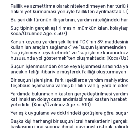
Faillik ve azmettirme olarak nitelendirmeyen her türlü 
hakimiyet kurmaması yönüyle faillikten ayrılmaktadır. (
Bu şeriklik türünün ilk şartının, yardım niteliğindeki
Suç tipinin gerçekleştirilmesini mümkün kılan, kolaylaştı
Koca/Üzülmez Age. s 507)
Kanun koyucu yardım şekillerini TCK`nın 39. maddesinin
kullanılan araçları sağlamak” ve “suçun işlenmesinden ö
“suç işlemeye teşvik etmek” ve “suç işleme kararını ku
hususunda yol göstermek”ten oluşmaktadır. (Koca/Üzü
Suçun işlenmesinden önce veya işlenmesi sırasında yar
ancak niteliği itibariyle müşterek failliği oluşturmayan
Bir suçun işlenişine, farklı şekillerde yardım mahiyeti
teşebbüs aşamasına varmış bir fiilin varlığı yardım eden
Yardımda bulunmanın kasten gerçekleştirilmesi yardım ed
katılmaktan dolayı cezalandırılabilmesi kasten hareket
yeterlidir. (Koca/Üzülmez Age. s. 510)
Yerleşik uygulama ve doktrindeki görüşlere göre; suça 
Başka kişi herhangi bir suçun icrai hareketlerini gerçe
başkasının icrai suçuna ihmali davranışla iştirak hali