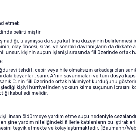
ad etmek,
nde belirtilmiştir.
laşmadığı, ulaşmışsa da suça katılma düzeyinin belirlenmesi 
minin, olay öncesi, sırası ve sonraki davranışların da dikkate al
i unsur, kişinin suçun işlenişi sırasında fiil üzerinde ortak
e;
ağdureyi tehdit, cebir veya hile olmaksızın arkadaşı olan san
ardaki beyanları, sanık A.’nın savunmaları ve tüm dosya kapsa
 sanık C.’nin fiili üzerinde ortak hâkimiyet kurduğunu göster
 işlediği kişiyi hürriyetinden yoksun kılma suçunun icrasını k
iği kabul edilmelidir.
işi, insan öldürmeye yardım etme suçu nedeniyle cezalandırı
lenişine yardım niteliğindeki fiillerle katılanların bu iştirak
irmesini teşvik etmekte ve kolaylaştırmaktadır. (Baumann/We