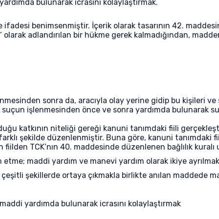
yardımda bulunarak icrasını kolaylaştırmak.
e ifadesi benimsenmiştir. İçerik olarak tasarının 42. maddesin
ak ‘ olarak adlandırılan bir hükme gerek kalmadığından, madde
enmesinden sonra da, aracıyla olay yerine gidip bu kişileri v
em, suçun işlenmesinden önce ve sonra yardımda bulunarak su
nduğu katkının niteliği gereği kanuni tanımdaki fiili gerçekle
arklı şekilde düzenlenmiştir. Buna göre, kanuni tanımdaki fii
en fiilden TCK’nın 40. maddesinde düzenlenen bağlılık kuralı
etme; maddi yardım ve manevi yardım olarak ikiye ayrılmak
eşitli şekillerde ortaya çıkmakla birlikte anılan maddede m
maddi yardımda bulunarak icrasını kolaylaştırmak