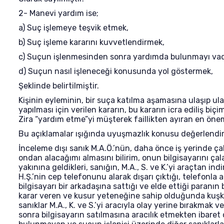
2- Manevi yardım ise;
a) Suç işlemeye teşvik etmek,
b) Suç işleme kararını kuvvetlendirmek,
c) Suçun işlenmesinden sonra yardımda bulunmayı va
d) Suçun nasıl işleneceği konusunda yol göstermek,
Şeklinde belirtilmiştir.
Kişinin eyleminin, bir suça katılma aşamasına ulaşıp u
yapılması için verilen kararın, bu kararın icra ediliş biçi
Zira “yardım etme”yi müşterek faillikten ayıran en öneml
Bu açıklamalar ışığında uyuşmazlık konusu değerlendir
İnceleme dışı sanık M.A.Ö.’nün, daha önce iş yerinde çal
ondan alacağımı almasını bilirim, onun bilgisayarını çal
yakınına geldikleri, sanığın, M.A., S. ve K.’yi araçtan 
H.Ş.’nin cep telefonunu alarak dışarı çıktığı, telefonla 
bilgisayarı bir arkadaşına sattığı ve elde ettiği paranın 
karar veren ve kusur yeteneğine sahip olduğunda kuşk
sanıklar M.A., K. ve S.’yi aracıyla olay yerine bırakmak
sonra bilgisayarın satılmasına aracılık etmekten ibaret o