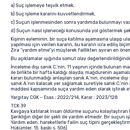
a) Suç işlemeye teşvik etmek,
b) Suç işleme kararını kuvvetlendirmek,
c) Suçun işlenmesinden sonra yardımda bulunmayı va
d) Suçun nasıl işleneceği konusunda yol göstermek şekli
Kişinin eyleminin, bir suça katılma aşamasına ulaşıp u
yapılması için verilen kararın, bu kararın icra ediliş biçi
Zira “yardım etme”yi müşterek faillikten ayıran en öneml
Bu açıklamalar ışığında somut olay değerlendirildiğind
İnceleme dışı sanık C.’nin, 11 yaşının içinde bulunan m
ile birlikte bir hafta kaldığı olayda; mağdurenin aşamal
kararı bulunmadığı anlaşılan sanık A.’nın, inceleme dışı
sanık A.’nın kalacak yer sağlamak suretiyle sanık C.’nin
maddesi kapsamında suça yardım eden olarak iştirak ett
Yargıtay CGK – Esas : 2022/214, Karar : 2023/128
TCK 39
Kavgaya katılarak insan öldürme suçunu kolaylaştıran k
Şerikliğin diğer bir şekli de yardım etmedir. Bir suçun iş
Yardım eden, hareketlerle failin suç tipini gerçekleşt
Hükümler, 15. baskı s. 506)