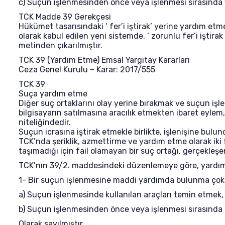
c) Suçun işlenmesinden önce veya işlenmesi sırasında 
TCK Madde 39 Gerekçesi
Hükümet tasarısındaki ‘ fer’i iştirak’ yerine yardım etm
olarak kabul edilen yeni sistemde, ‘ zorunlu fer’i iştir
metinden çıkarılmıştır.
TCK 39 (Yardım Etme) Emsal Yargıtay Kararları
Ceza Genel Kurulu – Karar: 2017/555
TCK 39
Suça yardım etme
Diğer suç ortaklarını olay yerine bırakmak ve suçun işl
bilgisayarın satılmasına aracılık etmekten ibaret eyl
niteliğindedir.
Suçun icrasına iştirak etmekle birlikte, işlenişine bulu
TCK’nda şeriklik, azmettirme ve yardım etme olarak iki f
taşımadığı için fail olamayan bir suç ortağı, gerçekleş
TCK’nın 39/2. maddesindeki düzenlemeye göre, yardım 
1- Bir suçun işlenmesine maddi yardımda bulunma çok ç
a) Suçun işlenmesinde kullanılan araçları temin etmek,
b) Suçun işlenmesinden önce veya işlenmesi sırasında 
Olarak sayılmıştır.