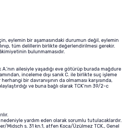
için, eylemin bir aşamasındaki durumun değil, eylemin
ınıp, tüm delillerin birlikte değerlendirilmesi gerekir.
 hâkimiyetinin bulunmamasıdır.
ık A.’nın ailesiyle yaşadığı eve götürüp burada mağdure
mından, inceleme dışı sanık C. ile birlikte suç işleme
ir herhangi bir davranışının da olmaması karşısında,
olaylaştırdığı ve buna bağlı olarak TCK’nın 39/2-c
lır.
leri nedeniyle yardım eden olarak sorumlu tutulacaklardır.
ber/Midsch s. 31 kn.1, atfen Koca/Üzülmez TCK., Genel