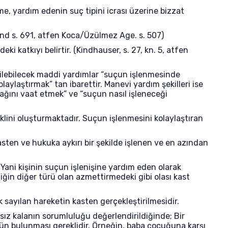
e, yardım edenin suç tipini icrası üzerine bizzat
gend s. 691, atfen Koca/Üzülmez Age. s. 507)
ki katkıyı belirtir. (Kindhauser, s. 27, kn. 5, atfen
irilebilecek maddi yardımlar “suçun işlenmesinde
ylaştırmak” tan ibarettir. Manevi yardım şekilleri ise
ağını vaat etmek” ve “suçun nasıl işleneceği
lini oluşturmaktadır. Suçun işlenmesini kolaylaştıran
asten ve hukuka aykırı bir şekilde işlenen ve en azından
Yani kişinin suçun işlenişine yardım eden olarak
ğin diğer türü olan azmettirmedeki gibi olası kast
 sayılan hareketin kasten gerçekleştirilmesidir.
tsız kalanın sorumluluğu değerlendirildiğinde; Bir
nün bulunması gereklidir. Örneğin, baba çocuğuna karşı