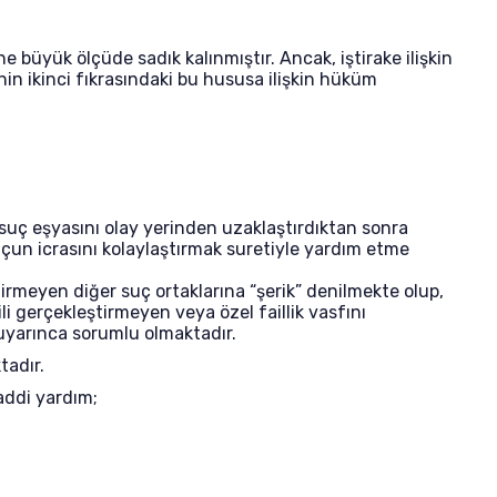
e büyük ölçüde sadık kalınmıştır. Ancak, iştirake ilişkin
nin ikinci fıkrasındaki bu hususa ilişkin hüküm
e suç eşyasını olay yerinden uzaklaştırdıktan sonra
çun icrasını kolaylaştırmak suretiyle yardım etme
ştirmeyen diğer suç ortaklarına “şerik” denilmekte olup,
li gerçekleştirmeyen veya özel faillik vasfını
 uyarınca sorumlu olmaktadır.
tadır.
addi yardım;