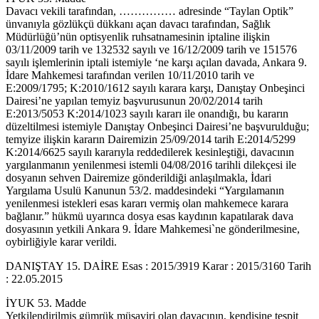
Davacı vekili tarafından, …………… adresinde “Taylan Optik”
ünvanıyla gözlükçü dükkanı açan davacı tarafından, Sağlık
Müdürlüğü’nün optisyenlik ruhsatnamesinin iptaline ilişkin
03/11/2009 tarih ve 132532 sayılı ve 16/12/2009 tarih ve 151576
sayılı işlemlerinin iptali istemiyle ‘ne karşı açılan davada, Ankara 9.
İdare Mahkemesi tarafından verilen 10/11/2010 tarih ve
E:2009/1795; K:2010/1612 sayılı karara karşı, Danıştay Onbeşinci
Dairesi’ne yapılan temyiz başvurusunun 20/02/2014 tarih
E:2013/5053 K:2014/1023 sayılı kararı ile onandığı, bu kararın
düzeltilmesi istemiyle Danıştay Onbeşinci Dairesi’ne başvurulduğu;
temyize ilişkin kararın Dairemizin 25/09/2014 tarih E:2014/5299
K:2014/6625 sayılı kararıyla reddedilerek kesinleştiği, davacının
yargılanmanın yenilenmesi istemli 04/08/2016 tarihli dilekçesi ile
dosyanın sehven Dairemize gönderildiği anlaşılmakla, İdari
Yargılama Usulü Kanunun 53/2. maddesindeki “Yargılamanın
yenilenmesi istekleri esas kararı vermiş olan mahkemece karara
bağlanır.” hükmü uyarınca dosya esas kaydının kapatılarak dava
dosyasının yetkili Ankara 9. İdare Mahkemesi`ne gönderilmesine,
oybirliğiyle karar verildi.
DANIŞTAY 15. DAİRE Esas : 2015/3919 Karar : 2015/3160 Tarih
: 22.05.2015
İYUK 53. Madde
Yetkilendirilmiş gümrük müşaviri olan davacının, kendisine tespit