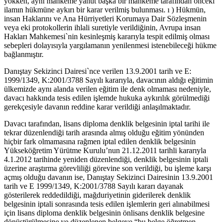
yokken, aynı mahkeme yahut başka bir mahkeme tarafından önceki
ilamın hükmüne aykırı bir karar verilmiş bulunması. ı ) Hükmün,
insan Haklarını ve Ana Hürriyetleri Korumaya Dair Sözleşmenin
veya eki protokollerin ihlali suretiyle verildiğinin, Avrupa insan
Hakları Mahkemesi`nin kesinleşmiş kararıyla tespit edilmiş olması
sebepleri dolayısıyla yargılamanın yenilenmesi istenebileceği hükme
bağlanmıştır.
Danıştay Sekizinci Dairesi`nce verilen 13.9.2001 tarih ve E:
1999/1349, K:2001/3788 Sayılı kararıyla, davacının aldığı eğitimin
ülkemizde aynı alanda verilen eğitim ile denk olmaması nedeniyle,
davacı hakkında tesis edilen işlemde hukuka aykırılık görülmediği
gerekçesiyle davanın reddine karar verildiği anlaşılmaktadır.
Davacı tarafından, lisans diploma denklik belgesinin iptal tarihi ile
tekrar düzenlendiği tarih arasında almış olduğu eğitim yönünden
hiçbir fark olmamasına rağmen iptal edilen denklik belgesinin
Yükseköğretim Yürütme Kurulu’nun 21.12.2011 tarihli kararıyla
4.1.2012 tarihinde yeniden düzenlendiği, denklik belgesinin iptali
üzerine araştırma görevliliği görevine son verildiği, bu işleme karşı
açmış olduğu davanın ise, Danıştay Sekizinci Dairesinin 13.9.2001
tarih ve E 1999/1349, K:2001/3788 Sayılı kararı dayanak
gösterilerek reddedildiği, mağduriyetinin giderilerek denklik
belgesinin iptali sonrasında tesis edilen işlemlerin geri alınabilmesi
için lisans diploma denklik belgesinin önlisans denklik belgesine
dönüştürülmesine ve düzenlenen belgeye “bu belge öğretmen