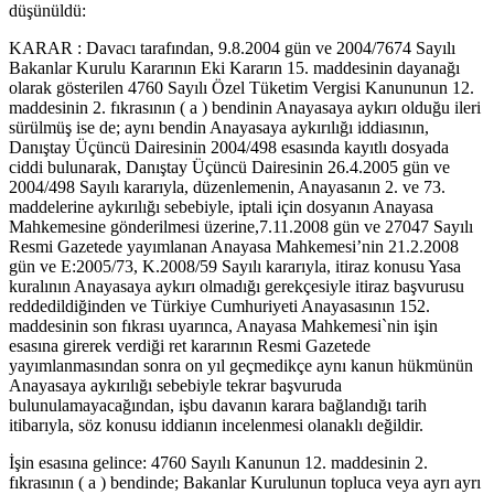
düşünüldü:
KARAR : Davacı tarafından, 9.8.2004 gün ve 2004/7674 Sayılı
Bakanlar Kurulu Kararının Eki Kararın 15. maddesinin dayanağı
olarak gösterilen 4760 Sayılı Özel Tüketim Vergisi Kanununun 12.
maddesinin 2. fıkrasının ( a ) bendinin Anayasaya aykırı olduğu ileri
sürülmüş ise de; aynı bendin Anayasaya aykırılığı iddiasının,
Danıştay Üçüncü Dairesinin 2004/498 esasında kayıtlı dosyada
ciddi bulunarak, Danıştay Üçüncü Dairesinin 26.4.2005 gün ve
2004/498 Sayılı kararıyla, düzenlemenin, Anayasanın 2. ve 73.
maddelerine aykırılığı sebebiyle, iptali için dosyanın Anayasa
Mahkemesine gönderilmesi üzerine,7.11.2008 gün ve 27047 Sayılı
Resmi Gazetede yayımlanan Anayasa Mahkemesi’nin 21.2.2008
gün ve E:2005/73, K.2008/59 Sayılı kararıyla, itiraz konusu Yasa
kuralının Anayasaya aykırı olmadığı gerekçesiyle itiraz başvurusu
reddedildiğinden ve Türkiye Cumhuriyeti Anayasasının 152.
maddesinin son fıkrası uyarınca, Anayasa Mahkemesi`nin işin
esasına girerek verdiği ret kararının Resmi Gazetede
yayımlanmasından sonra on yıl geçmedikçe aynı kanun hükmünün
Anayasaya aykırılığı sebebiyle tekrar başvuruda
bulunulamayacağından, işbu davanın karara bağlandığı tarih
itibarıyla, söz konusu iddianın incelenmesi olanaklı değildir.
İşin esasına gelince: 4760 Sayılı Kanunun 12. maddesinin 2.
fıkrasının ( a ) bendinde; Bakanlar Kurulunun topluca veya ayrı ayrı