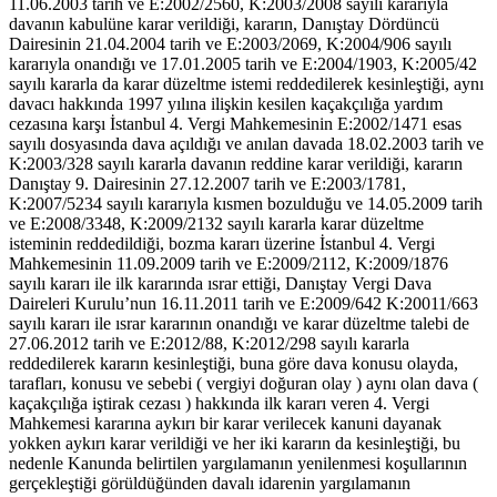
11.06.2003 tarih ve E:2002/2560, K:2003/2008 sayılı kararıyla
davanın kabulüne karar verildiği, kararın, Danıştay Dördüncü
Dairesinin 21.04.2004 tarih ve E:2003/2069, K:2004/906 sayılı
kararıyla onandığı ve 17.01.2005 tarih ve E:2004/1903, K:2005/42
sayılı kararla da karar düzeltme istemi reddedilerek kesinleştiği, aynı
davacı hakkında 1997 yılına ilişkin kesilen kaçakçılığa yardım
cezasına karşı İstanbul 4. Vergi Mahkemesinin E:2002/1471 esas
sayılı dosyasında dava açıldığı ve anılan davada 18.02.2003 tarih ve
K:2003/328 sayılı kararla davanın reddine karar verildiği, kararın
Danıştay 9. Dairesinin 27.12.2007 tarih ve E:2003/1781,
K:2007/5234 sayılı kararıyla kısmen bozulduğu ve 14.05.2009 tarih
ve E:2008/3348, K:2009/2132 sayılı kararla karar düzeltme
isteminin reddedildiği, bozma kararı üzerine İstanbul 4. Vergi
Mahkemesinin 11.09.2009 tarih ve E:2009/2112, K:2009/1876
sayılı kararı ile ilk kararında ısrar ettiği, Danıştay Vergi Dava
Daireleri Kurulu’nun 16.11.2011 tarih ve E:2009/642 K:20011/663
sayılı kararı ile ısrar kararının onandığı ve karar düzeltme talebi de
27.06.2012 tarih ve E:2012/88, K:2012/298 sayılı kararla
reddedilerek kararın kesinleştiği, buna göre dava konusu olayda,
tarafları, konusu ve sebebi ( vergiyi doğuran olay ) aynı olan dava (
kaçakçılığa iştirak cezası ) hakkında ilk kararı veren 4. Vergi
Mahkemesi kararına aykırı bir karar verilecek kanuni dayanak
yokken aykırı karar verildiği ve her iki kararın da kesinleştiği, bu
nedenle Kanunda belirtilen yargılamanın yenilenmesi koşullarının
gerçekleştiği görüldüğünden davalı idarenin yargılamanın