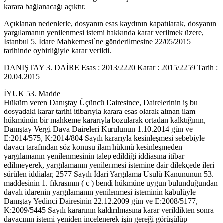
karara bağlanacağı açıktır.
Açıklanan nedenlerle, dosyanın esas kaydının kapatılarak, dosyanın
yargılamanın yenilenmesi istemi hakkında karar verilmek üzere,
İstanbul 5. İdare Mahkemesi`ne gönderilmesine 22/05/2015
tarihinde oybirliğiyle karar verildi.
DANIŞTAY 3. DAİRE Esas : 2013/2220 Karar : 2015/2259 Tarih :
20.04.2015
İYUK 53. Madde
Hüküm veren Danıştay Üçüncü Dairesince, Dairelerinin iş bu
dosyadaki karar tarihi itibarıyla karara esas olarak alınan ilam
hükmünün bir mahkeme kararıyla bozularak ortadan kalktığının,
Danıştay Vergi Dava Daireleri Kurulunun 1.10.2014 gün ve
E:2014/575, K:2014/804 Sayılı kararıyla kesinleşmesi sebebiyle
davacı tarafından söz konusu ilam hükmü kesinleşmeden
yargılamanın yenilenmesinin talep edildiği iddiasına itibar
edilmeyerek, yargılamanın yenilenmesi istemine dair dilekçede ileri
sürülen iddialar, 2577 Sayılı İdari Yargılama Usulü Kanununun 53.
maddesinin 1. fıkrasının ( c ) bendi hükmüne uygun bulunduğundan
davalı idarenin yargılamanın yenilenmesi isteminin kabulüyle
Danıştay Yedinci Dairesinin 22.12.2009 gün ve E:2008/5177,
K:2009/5445 Sayılı kararının kaldırılmasına karar verildikten sonra
davacının istemi yeniden incelenerek işin gereği görüşülüp