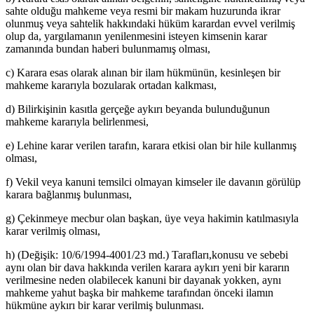
sahte olduğu mahkeme veya resmi bir makam huzurunda ikrar
olunmuş veya sahtelik hakkındaki hüküm karardan evvel verilmiş
olup da, yargılamanın yenilenmesini isteyen kimsenin karar
zamanında bundan haberi bulunmamış olması,
c) Karara esas olarak alınan bir ilam hükmünün, kesinleşen bir
mahkeme kararıyla bozularak ortadan kalkması,
d) Bilirkişinin kasıtla gerçeğe aykırı beyanda bulunduğunun
mahkeme kararıyla belirlenmesi,
e) Lehine karar verilen tarafın, karara etkisi olan bir hile kullanmış
olması,
f) Vekil veya kanuni temsilci olmayan kimseler ile davanın görülüp
karara bağlanmış bulunması,
g) Çekinmeye mecbur olan başkan, üye veya hakimin katılmasıyla
karar verilmiş olması,
h) (Değişik: 10/6/1994-4001/23 md.) Tarafları,konusu ve sebebi
aynı olan bir dava hakkında verilen karara aykırı yeni bir kararın
verilmesine neden olabilecek kanuni bir dayanak yokken, aynı
mahkeme yahut başka bir mahkeme tarafından önceki ilamın
hükmüne aykırı bir karar verilmiş bulunması.