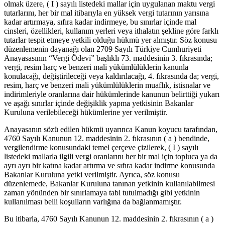
olmak üzere, ( I ) sayılı listedeki mallar için uygulanan maktu vergi
tutarlarını, her bir mal itibarıyla en yüksek vergi tutarının yarısına
kadar artırmaya, sıfıra kadar indirmeye, bu sınırlar içinde mal
cinsleri, özellikleri, kullanım yerleri veya ithalatın şekline göre farklı
tutarlar tespit etmeye yetkili olduğu hükmü yer almıştır. Söz konusu
düzenlemenin dayanağı olan 2709 Sayılı Türkiye Cumhuriyeti
Anayasasının “Vergi Ödevi” başlıklı 73. maddesinin 3. fıkrasında;
vergi, resim harç ve benzeri mali yükümlülüklerin kanunla
konulacağı, değiştirileceği veya kaldırılacağı, 4. fıkrasında da; vergi,
resim, harç ve benzeri mali yükümlülüklerin muaflık, istisnalar ve
indirimleriyle oranlarına dair hükümlerinde kanunun belirttiği yukarı
ve aşağı sınırlar içinde değişiklik yapma yetkisinin Bakanlar
Kuruluna verilebileceği hükümlerine yer verilmiştir.
Anayasanın sözü edilen hükmü uyarınca Kanun koyucu tarafından,
4760 Sayılı Kanunun 12. maddesinin 2. fıkrasının ( a ) bendinde,
vergilendirme konusundaki temel çerçeve çizilerek, ( I ) sayılı
listedeki mallarla ilgili vergi oranlarını her bir mal için topluca ya da
ayrı ayrı bir katına kadar artırma ve sıfıra kadar indirme konusunda
Bakanlar Kuruluna yetki verilmiştir. Ayrıca, söz konusu
düzenlemede, Bakanlar Kuruluna tanınan yetkinin kullanılabilmesi
zaman yönünden bir sınırlamaya tabi tutulmadığı gibi yetkinin
kullanılması belli koşulların varlığına da bağlanmamıştır.
Bu itibarla, 4760 Sayılı Kanunun 12. maddesinin 2. fıkrasının ( a )