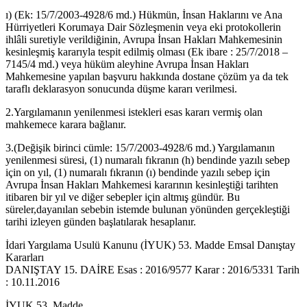
ı) (Ek: 15/7/2003-4928/6 md.) Hükmün, İnsan Haklarını ve Ana
Hürriyetleri Korumaya Dair Sözleşmenin veya eki protokollerin
ihlâli suretiyle verildiğinin, Avrupa İnsan Hakları Mahkemesinin
kesinleşmiş kararıyla tespit edilmiş olması (Ek ibare : 25/7/2018 –
7145/4 md.) veya hüküm aleyhine Avrupa İnsan Hakları
Mahkemesine yapılan başvuru hakkında dostane çözüm ya da tek
taraflı deklarasyon sonucunda düşme kararı verilmesi.
2.Yargılamanın yenilenmesi istekleri esas kararı vermiş olan
mahkemece karara bağlanır.
3.(Değişik birinci cümle: 15/7/2003-4928/6 md.) Yargılamanın
yenilenmesi süresi, (1) numaralı fıkranın (h) bendinde yazılı sebep
için on yıl, (1) numaralı fıkranın (ı) bendinde yazılı sebep için
Avrupa İnsan Hakları Mahkemesi kararının kesinleştiği tarihten
itibaren bir yıl ve diğer sebepler için altmış gündür. Bu
süreler,dayanılan sebebin istemde bulunan yönünden gerçekleştiği
tarihi izleyen günden başlatılarak hesaplanır.
İdari Yargılama Usulü Kanunu (İYUK) 53. Madde Emsal Danıştay
Kararları
DANIŞTAY 15. DAİRE Esas : 2016/9577 Karar : 2016/5331 Tarih
: 10.11.2016
İYUK 53. Madde