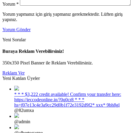
Yorum
*
Yorum yapmanız için giriş yapmanız gerekmektedir. Lüften giriş
yapınız.
Yorum Gönder
Yeni Sorular
Buraya Reklam Verebilirsiniz!
350x350 Pixel Banner ile Reklam Verebilirsiniz.
Reklam Ver
Yeni Katılan Üyeler
* * * $3,222 credit available! Confirm your transfer here:
https://ieccodeonline.in/?0q0cr8 * * *
hs=f07e13c4e3a9cc29d0b1f72e3192d9f2* ххх* 9bh8gl
@82umxa
@admin
@albertogagne