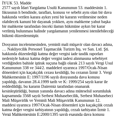
İYUK 53. Madde
2577 sayılı İdari Yargılama Usulü Kanununun 53. maddesinin 1.
fıkrasının h bendinde, tarafları, konusu ve sebebi aynı olan bir dava
hakkında verilen karara aykırı yeni bir kararın verilmesine neden
olabilecek kanuni bir dayanak yokken, aynı mahkeme yahut başka
bir mahkeme tarafından önceki ilamın hükmüne aykırı bir karar
verilmiş bulunması halinde yargılamanın yenilenmesi istenilebileceği
hükmü düzenlenmiştir.
Dosyanın incelenmesinden, yeminli mali müşavir olan davacı adına,
… Nakliyecilik Personel Taşımacılık Turizm İnş. ve San. Ltd. Şti.
hakkında düzenlediği katma değer vergisi iade tasdik raporları
nedeniyle haksız katma değer vergisi iadesi alınmasına sebebiyet
verdiğinden bahisle iştirak suçuna bağlı olarak 213 sayılı Vergi Usul
Kanununun 338 ve 344/2. maddeleri uyarınca 1997/Ocak-Nisan
dönemleri için kaçakçılık cezası kesildiği, bu cezanın İzmir 3. Vergi
Mahkemesinin E: 1997/1196 sayılı dosyasında dava konusu
yapıldığı, davanın 28.4.1999 tarih ve K: 1999/254 sayılı karar ile
reddedildiği, bu kararın Dairemiz tarafından onanarak
kesinleştirildiği, bunun yanında davacı adına müteselsil sorumluluk
kapsamında 3568 sayılı Serbest Muhasebecilik, Serbest Muhasebeci
Mali Müşavirlik ve Yeminli Mali Müşavirlik Kanununun 12.
maddesi uyarınca 1997/Ocak-Nisan dönemleri için kaçakçılık cezalı
katma değer vergisi tarhiyatının yapıldığı, cezalı tarhiyatın İzmir 1.
Vergi Mahkemesinin E:2000/1395 sayılı esasında dava konusu