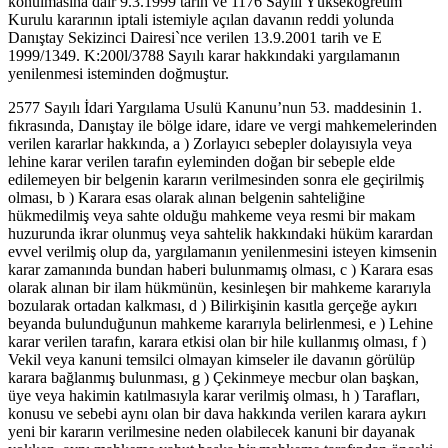
konulmasına dair 9.3.1999 tarih ve 1176 Sayılı Yükseköğretim
Kurulu kararının iptali istemiyle açılan davanın reddi yolunda
Danıştay Sekizinci Dairesi`nce verilen 13.9.2001 tarih ve E
1999/1349. K:200l/3788 Sayılı karar hakkındaki yargılamanın
yenilenmesi isteminden doğmuştur.
2577 Sayılı İdari Yargılama Usulü Kanunu’nun 53. maddesinin 1.
fıkrasında, Danıştay ile bölge idare, idare ve vergi mahkemelerinden
verilen kararlar hakkında, a ) Zorlayıcı sebepler dolayısıyla veya
lehine karar verilen tarafın eyleminden doğan bir sebeple elde
edilemeyen bir belgenin kararın verilmesinden sonra ele geçirilmiş
olması, b ) Karara esas olarak alınan belgenin sahteliğine
hükmedilmiş veya sahte olduğu mahkeme veya resmi bir makam
huzurunda ikrar olunmuş veya sahtelik hakkındaki hüküm karardan
evvel verilmiş olup da, yargılamanın yenilenmesini isteyen kimsenin
karar zamanında bundan haberi bulunmamış olması, c ) Karara esas
olarak alınan bir ilam hükmünün, kesinleşen bir mahkeme kararıyla
bozularak ortadan kalkması, d ) Bilirkişinin kasıtla gerçeğe aykırı
beyanda bulunduğunun mahkeme kararıyla belirlenmesi, e ) Lehine
karar verilen tarafın, karara etkisi olan bir hile kullanmış olması, f )
Vekil veya kanuni temsilci olmayan kimseler ile davanın görülüp
karara bağlanmış bulunması, g ) Çekinmeye mecbur olan başkan,
üye veya hakimin katılmasıyla karar verilmiş olması, h ) Tarafları,
konusu ve sebebi aynı olan bir dava hakkında verilen karara aykırı
yeni bir kararın verilmesine neden olabilecek kanuni bir dayanak