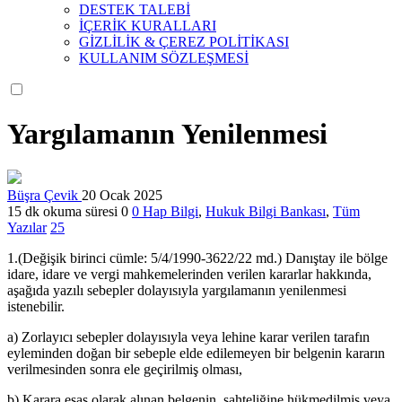
DESTEK TALEBİ
İÇERİK KURALLARI
GİZLİLİK & ÇEREZ POLİTİKASI
KULLANIM SÖZLEŞMESİ
Yargılamanın Yenilenmesi
Büşra Çevik
20 Ocak 2025
15 dk okuma süresi
0
0
Hap Bilgi
,
Hukuk Bilgi Bankası
,
Tüm
Yazılar
25
1.(Değişik birinci cümle: 5/4/1990-3622/22 md.) Danıştay ile bölge
idare, idare ve vergi mahkemelerinden verilen kararlar hakkında,
aşağıda yazılı sebepler dolayısıyla yargılamanın yenilenmesi
istenebilir.
a) Zorlayıcı sebepler dolayısıyla veya lehine karar verilen tarafın
eyleminden doğan bir sebeple elde edilemeyen bir belgenin kararın
verilmesinden sonra ele geçirilmiş olması,
b) Karara esas olarak alınan belgenin, sahteliğine hükmedilmiş veya