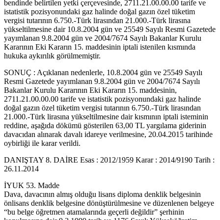
bendinde belirtilen yetki çerçevesinde, 2711.21.00.00.00 tarife ve
istatistik pozisyonundaki gaz halinde doğal gazın özel tüketim
vergisi tutarının 6.750.-Türk lirasından 21.000.-Türk lirasına
yükseltilmesine dair 10.8.2004 gün ve 25549 Sayılı Resmi Gazetede
yayımlanan 9.8.2004 gün ve 2004/7674 Sayılı Bakanlar Kurulu
Kararının Eki Kararın 15. maddesinin iptali istenilen kısmında
hukuka aykırılık görülmemiştir.
SONUÇ : Açıklanan nedenlerle, 10.8.2004 gün ve 25549 Sayılı
Resmi Gazetede yayımlanan 9.8.2004 gün ve 2004/7674 Sayılı
Bakanlar Kurulu Kararının Eki Kararın 15. maddesinin,
2711.21.00.00.00 tarife ve istatistik pozisyonundaki gaz halinde
doğal gazın özel tüketim vergisi tutarının 6.750.-Türk lirasından
21.000.-Türk lirasına yükseltilmesine dair kısmının iptali isteminin
reddine, aşağıda dökümü gösterilen 63,00 TL yargılama giderinin
davacıdan alınarak davalı idareye verilmesine, 20.04.2015 tarihinde
oybirliği ile karar verildi.
DANIŞTAY 8. DAİRE Esas : 2012/1959 Karar : 2014/9190 Tarih :
26.11.2014
İYUK 53. Madde
Dava, davacının almış olduğu lisans diploma denklik belgesinin
önlisans denklik belgesine dönüştürülmesine ve düzenlenen belgeye
“bu belge öğretmen atamalarında geçerli değildir” şerhinin