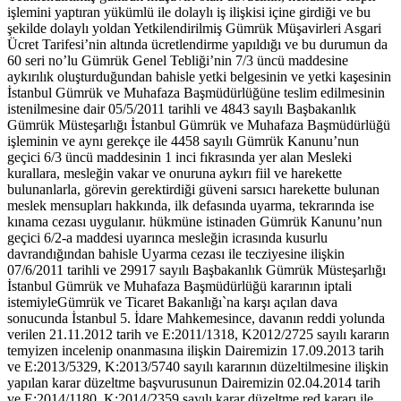
işlemini yaptıran yükümlü ile dolaylı iş ilişkisi içine girdiği ve bu
şekilde dolaylı yoldan Yetkilendirilmiş Gümrük Müşavirleri Asgari
Ücret Tarifesi’nin altında ücretlendirme yapıldığı ve bu durumun da
60 seri no’lu Gümrük Genel Tebliği’nin 7/3 üncü maddesine
aykırılık oluşturduğundan bahisle yetki belgesinin ve yetki kaşesinin
İstanbul Gümrük ve Muhafaza Başmüdürlüğüne teslim edilmesinin
istenilmesine dair 05/5/2011 tarihli ve 4843 sayılı Başbakanlık
Gümrük Müsteşarlığı İstanbul Gümrük ve Muhafaza Başmüdürlüğü
işleminin ve aynı gerekçe ile 4458 sayılı Gümrük Kanunu’nun
geçici 6/3 üncü maddesinin 1 inci fıkrasında yer alan Mesleki
kurallara, mesleğin vakar ve onuruna aykırı fiil ve harekette
bulunanlarla, görevin gerektirdiği güveni sarsıcı harekette bulunan
meslek mensupları hakkında, ilk defasında uyarma, tekrarında ise
kınama cezası uygulanır. hükmüne istinaden Gümrük Kanunu’nun
geçici 6/2-a maddesi uyarınca mesleğin icrasında kusurlu
davrandığından bahisle Uyarma cezası ile tecziyesine ilişkin
07/6/2011 tarihli ve 29917 sayılı Başbakanlık Gümrük Müsteşarlığı
İstanbul Gümrük ve Muhafaza Başmüdürlüğü kararının iptali
istemiyleGümrük ve Ticaret Bakanlığı`na karşı açılan dava
sonucunda İstanbul 5. İdare Mahkemesince, davanın reddi yolunda
verilen 21.11.2012 tarih ve E:2011/1318, K2012/2725 sayılı kararın
temyizen incelenip onanmasına ilişkin Dairemizin 17.09.2013 tarih
ve E:2013/5329, K:2013/5740 sayılı kararının düzeltilmesine ilişkin
yapılan karar düzeltme başvurusunun Dairemizin 02.04.2014 tarih
ve E:2014/1180, K:2014/2359 sayılı karar düzeltme red kararı ile