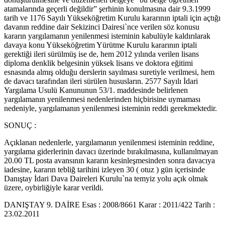
atamalarında geçerli değildir” şerhinin konulmasına dair 9.3.1999
tarih ve 1176 Sayılı Yükseköğretim Kurulu kararının iptali için açtığı
davanın reddine dair Sekizinci Dairesi`nce verilen söz konusu
kararın yargılamanın yenilenmesi isteminin kabulüyle kaldırılarak
davaya konu Yükseköğretim Yürütme Kurulu kararının iptali
gerektiği ileri sürülmüş ise de, hem 2012 yılında verilen lisans
diploma denklik belgesinin yüksek lisans ve doktora eğitimi
esnasında almış olduğu derslerin sayılması suretiyle verilmesi, hem
de davacı tarafından ileri sürülen hususların. 2577 Sayılı İdari
Yargılama Usulü Kanununun 53/1. maddesinde belirlenen
yargılamanın yenilenmesi nedenlerinden hiçbirisine uymaması
nedeniyle, yargılamanın yenilenmesi isteminin reddi gerekmektedir.
SONUÇ :
Açıklanan nedenlerle, yargılamanın yenilenmesi isteminin reddine,
yargılama giderlerinin davacı üzerinde bırakılmasına, kullanılmayan
20.00 TL posta avansının kararın kesinleşmesinden sonra davacıya
iadesine, kararın tebliğ tarihini izleyen 30 ( otuz ) gün içerisinde
Danıştay İdari Dava Daireleri Kurulu`na temyiz yolu açık olmak
üzere, oybirliğiyle karar verildi.
DANIŞTAY 9. DAİRE Esas : 2008/8661 Karar : 2011/422 Tarih :
23.02.2011