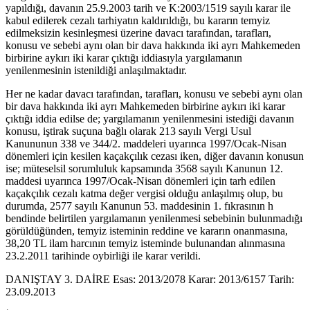
yapıldığı, davanın 25.9.2003 tarih ve K:2003/1519 sayılı karar ile
kabul edilerek cezalı tarhiyatın kaldırıldığı, bu kararın temyiz
edilmeksizin kesinleşmesi üzerine davacı tarafından, tarafları,
konusu ve sebebi aynı olan bir dava hakkında iki ayrı Mahkemeden
birbirine aykırı iki karar çıktığı iddiasıyla yargılamanın
yenilenmesinin istenildiği anlaşılmaktadır.
Her ne kadar davacı tarafından, tarafları, konusu ve sebebi aynı olan
bir dava hakkında iki ayrı Mahkemeden birbirine aykırı iki karar
çıktığı iddia edilse de; yargılamanın yenilenmesini istediği davanın
konusu, iştirak suçuna bağlı olarak 213 sayılı Vergi Usul
Kanununun 338 ve 344/2. maddeleri uyarınca 1997/Ocak-Nisan
dönemleri için kesilen kaçakçılık cezası iken, diğer davanın konusun
ise; müteselsil sorumluluk kapsamında 3568 sayılı Kanunun 12.
maddesi uyarınca 1997/Ocak-Nisan dönemleri için tarh edilen
kaçakçılık cezalı katma değer vergisi olduğu anlaşılmış olup, bu
durumda, 2577 sayılı Kanunun 53. maddesinin 1. fıkrasının h
bendinde belirtilen yargılamanın yenilenmesi sebebinin bulunmadığı
görüldüğünden, temyiz isteminin reddine ve kararın onanmasına,
38,20 TL ilam harcının temyiz isteminde bulunandan alınmasına
23.2.2011 tarihinde oybirliği ile karar verildi.
DANIŞTAY 3. DAİRE Esas: 2013/2078 Karar: 2013/6157 Tarih:
23.09.2013