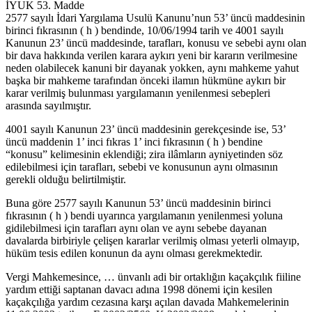
İYUK 53. Madde
2577 sayılı İdari Yargılama Usulü Kanunu’nun 53’ üncü maddesinin
birinci fıkrasının ( h ) bendinde, 10/06/1994 tarih ve 4001 sayılı
Kanunun 23’ üncü maddesinde, tarafları, konusu ve sebebi aynı olan
bir dava hakkında verilen karara aykırı yeni bir kararın verilmesine
neden olabilecek kanuni bir dayanak yokken, aynı mahkeme yahut
başka bir mahkeme tarafından önceki ilamın hükmüne aykırı bir
karar verilmiş bulunması yargılamanın yenilenmesi sebepleri
arasında sayılmıştır.
4001 sayılı Kanunun 23’ üncü maddesinin gerekçesinde ise, 53’
üncü maddenin 1’ inci fıkras 1’ inci fıkrasının ( h ) bendine
“konusu” kelimesinin eklendiği; zira ilâmların ayniyetinden söz
edilebilmesi için tarafları, sebebi ve konusunun aynı olmasının
gerekli olduğu belirtilmiştir.
Buna göre 2577 sayılı Kanunun 53’ üncü maddesinin birinci
fıkrasının ( h ) bendi uyarınca yargılamanın yenilenmesi yoluna
gidilebilmesi için tarafları aynı olan ve aynı sebebe dayanan
davalarda birbiriyle çelişen kararlar verilmiş olması yeterli olmayıp,
hüküm tesis edilen konunun da aynı olması gerekmektedir.
Vergi Mahkemesince, … ünvanlı adi bir ortaklığın kaçakçılık fiiline
yardım ettiği saptanan davacı adına 1998 dönemi için kesilen
kaçakçılığa yardım cezasına karşı açılan davada Mahkemelerinin