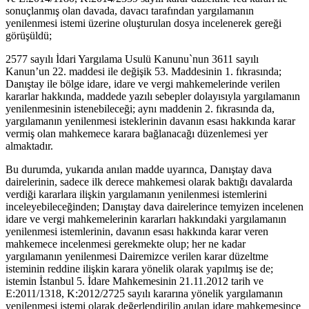
sonuçlanmış olan davada, davacı tarafından yargılamanın
yenilenmesi istemi üzerine oluşturulan dosya incelenerek gereği
görüşüldü;
2577 sayılı İdari Yargılama Usulü Kanunu`nun 3611 sayılı
Kanun’un 22. maddesi ile değişik 53. Maddesinin 1. fıkrasında;
Danıştay ile bölge idare, idare ve vergi mahkemelerinde verilen
kararlar hakkında, maddede yazılı sebepler dolayısıyla yargılamanın
yenilenmesinin istenebileceği; aynı maddenin 2. fıkrasında da,
yargılamanın yenilenmesi isteklerinin davanın esası hakkında karar
vermiş olan mahkemece karara bağlanacağı düzenlemesi yer
almaktadır.
Bu durumda, yukarıda anılan madde uyarınca, Danıştay dava
dairelerinin, sadece ilk derece mahkemesi olarak baktığı davalarda
verdiği kararlara ilişkin yargılamanın yenilenmesi istemlerini
inceleyebileceğinden; Danıştay dava dairelerince temyizen incelenen
idare ve vergi mahkemelerinin kararları hakkındaki yargılamanın
yenilenmesi istemlerinin, davanın esası hakkında karar veren
mahkemece incelenmesi gerekmekte olup; her ne kadar
yargılamanın yenilenmesi Dairemizce verilen karar düzeltme
isteminin reddine ilişkin karara yönelik olarak yapılmış ise de;
istemin İstanbul 5. İdare Mahkemesinin 21.11.2012 tarih ve
E:2011/1318, K:2012/2725 sayılı kararına yönelik yargılamanın
yenilenmesi istemi olarak değerlendirilip anılan idare mahkemesince