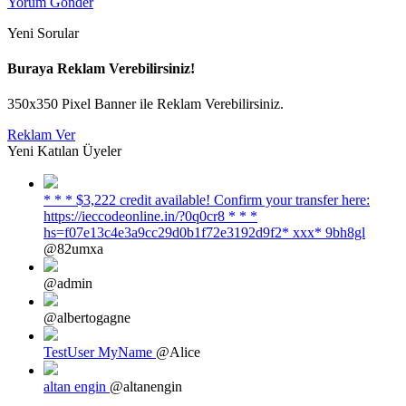
Yorum Gönder
Yeni Sorular
Buraya Reklam Verebilirsiniz!
350x350 Pixel Banner ile Reklam Verebilirsiniz.
Reklam Ver
Yeni Katılan Üyeler
* * * $3,222 credit available! Confirm your transfer here:
https://ieccodeonline.in/?0q0cr8 * * *
hs=f07e13c4e3a9cc29d0b1f72e3192d9f2* ххх* 9bh8gl
@82umxa
@admin
@albertogagne
TestUser MyName
@Alice
altan engin
@altanengin