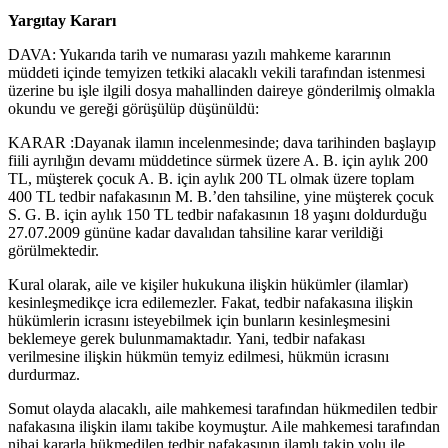
Yargıtay Kararı
DAVA: Yukarıda tarih ve numarası yazılı mahkeme kararının
müddeti içinde temyizen tetkiki alacaklı vekili tarafından istenmesi
üzerine bu işle ilgili dosya mahallinden daireye gönderilmiş olmakla
okundu ve gereği görüşülüp düşünüldü:
KARAR :Dayanak ilamın incelenmesinde; dava tarihinden başlayıp
fiili ayrılığın devamı müddetince sürmek üzere A. B. için aylık 200
TL, müşterek çocuk A. B. için aylık 200 TL olmak üzere toplam
400 TL tedbir nafakasının M. B.’den tahsiline, yine müşterek çocuk
S. G. B. için aylık 150 TL tedbir nafakasının 18 yaşını doldurduğu
27.07.2009 gününe kadar davalıdan tahsiline karar verildiği
görülmektedir.
Kural olarak, aile ve kişiler hukukuna ilişkin hükümler (ilamlar)
kesinleşmedikçe icra edilemezler. Fakat, tedbir nafakasına ilişkin
hükümlerin icrasını isteyebilmek için bunların kesinleşmesini
beklemeye gerek bulunmamaktadır. Yani, tedbir nafakası
verilmesine ilişkin hükmün temyiz edilmesi, hükmün icrasını
durdurmaz.
Somut olayda alacaklı, aile mahkemesi tarafından hükmedilen tedbir
nafakasına ilişkin ilamı takibe koymuştur. Aile mahkemesi tarafından
nihai kararla hükmedilen tedbir nafakasının ilamlı takip yolu ile