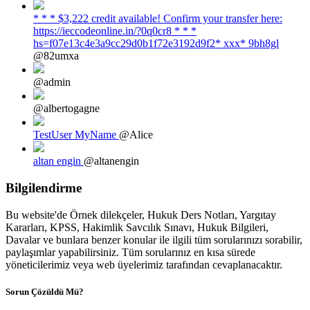
* * * $3,222 credit available! Confirm your transfer here:
https://ieccodeonline.in/?0q0cr8 * * *
hs=f07e13c4e3a9cc29d0b1f72e3192d9f2* ххх* 9bh8gl
@82umxa
@admin
@albertogagne
TestUser MyName
@Alice
altan engin
@altanengin
Bilgilendirme
Bu website'de Örnek dilekçeler, Hukuk Ders Notları, Yargıtay
Kararları, KPSS, Hakimlik Savcılık Sınavı, Hukuk Bilgileri,
Davalar ve bunlara benzer konular ile ilgili tüm sorularınızı sorabilir,
paylaşımlar yapabilirsiniz. Tüm sorularınız en kısa sürede
yöneticilerimiz veya web üyelerimiz tarafından cevaplanacaktır.
Sorun Çözüldü Mü?