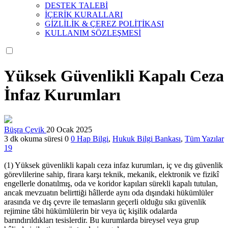
DESTEK TALEBİ
İÇERİK KURALLARI
GİZLİLİK & ÇEREZ POLİTİKASI
KULLANIM SÖZLEŞMESİ
Yüksek Güvenlikli Kapalı Ceza
İnfaz Kurumları
Büşra Çevik
20 Ocak 2025
3 dk okuma süresi
0
0
Hap Bilgi
,
Hukuk Bilgi Bankası
,
Tüm Yazılar
19
(1) Yüksek güvenlikli kapalı ceza infaz kurumları, iç ve dış güvenlik
görevlilerine sahip, firara karşı teknik, mekanik, elektronik ve fizikî
engellerle donatılmış, oda ve koridor kapıları sürekli kapalı tutulan,
ancak mevzuatın belirttiği hâllerde aynı oda dışındaki hükümlüler
arasında ve dış çevre ile temasların geçerli olduğu sıkı güvenlik
rejimine tâbi hükümlülerin bir veya üç kişilik odalarda
barındırıldıkları tesislerdir. Bu kurumlarda bireysel veya grup