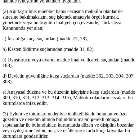
hâlinde iyileştirme yöntemleri uygulanır.
(2) Ağırlaştırılmış müebbet hapis cezasına mahkûm olanlar ile
süresine bakılmaksızın, suç işlemek amacıyla örgüt kurmak,
yönetmek veya bu örgütün faaliyeti çerçevesinde, Türk Ceza
Kanununda yer alan;
a) İnsanlığa karşı suçlardan (madde 77, 78),
b) Kasten öldürme suçlarından (madde 81, 82),
c) Uyuşturucu veya uyarıcı madde imal ve ticareti suçundan (madde
188),
d) Devletin güvenliğine karşı suçlardan (madde 302, 303, 304, 307,
308),
e) Anayasal düzene ve bu düzenin işleyişine karşı suçlardan (madde
309, 310, 311, 312, 313, 314, 315), Mahkûm olanların cezaları, bu
kurumlarda infaz edilir.
(3) Eylem ve tutumları nedeniyle tehlikeli hâlde bulunan ve özel
gözetim ve denetim altında bulundurulmaları gerekli olduğu
saptananlar ile bulundukları kurumlarda düzen ve disiplini bozanlar
veya iyileştirme tedbir, araç ve usûllerine ısrarla karşı koyanlar bu
kurumlara gönderilirler.