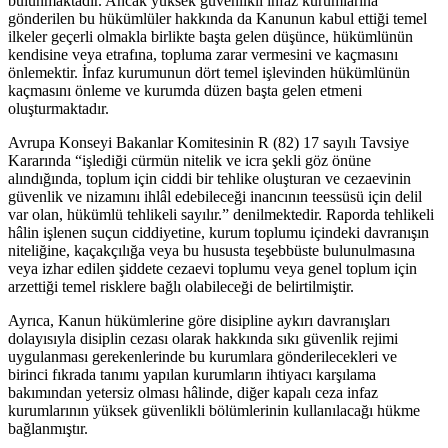
bulunmaktadır. Ancak yüksek güvenlikli infaz kurumlarına
gönderilen bu hükümlüler hakkında da Kanunun kabul ettiği temel
ilkeler geçerli olmakla birlikte başta gelen düşünce, hükümlünün
kendisine veya etrafına, topluma zarar vermesini ve kaçmasını
önlemektir. İnfaz kurumunun dört temel işlevinden hükümlünün
kaçmasını önleme ve kurumda düzen başta gelen etmeni
oluşturmaktadır.
Avrupa Konseyi Bakanlar Komitesinin R (82) 17 sayılı Tavsiye
Kararında “işlediği cürmün nitelik ve icra şekli göz önüne
alındığında, toplum için ciddi bir tehlike oluşturan ve cezaevinin
güvenlik ve nizamını ihlâl edebileceği inancının teessüsü için delil
var olan, hükümlü tehlikeli sayılır.” denilmektedir. Raporda tehlikeli
hâlin işlenen suçun ciddiyetine, kurum toplumu içindeki davranışın
niteliğine, kaçakçılığa veya bu hususta teşebbüste bulunulmasına
veya izhar edilen şiddete cezaevi toplumu veya genel toplum için
arzettiği temel risklere bağlı olabileceği de belirtilmiştir.
Ayrıca, Kanun hükümlerine göre disipline aykırı davranışları
dolayısıyla disiplin cezası olarak hakkında sıkı güvenlik rejimi
uygulanması gerekenlerinde bu kurumlara gönderilecekleri ve
birinci fıkrada tanımı yapılan kurumların ihtiyacı karşılama
bakımından yetersiz olması hâlinde, diğer kapalı ceza infaz
kurumlarının yüksek güvenlikli bölümlerinin kullanılacağı hükme
bağlanmıştır.