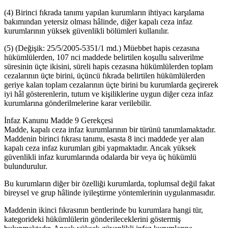
(4) Birinci fıkrada tanımı yapılan kurumların ihtiyacı karşılama
bakımından yetersiz olması hâlinde, diğer kapalı ceza infaz
kurumlarının yüksek güvenlikli bölümleri kullanılır.
(5) (Değişik: 25/5/2005-5351/1 md.) Müebbet hapis cezasına
hükümlülerden, 107 nci maddede belirtilen koşullu salıverilme
süresinin üçte ikisini, süreli hapis cezasına hükümlülerden toplam
cezalarının üçte birini, üçüncü fıkrada belirtilen hükümlülerden
geriye kalan toplam cezalarının üçte birini bu kurumlarda geçirerek
iyi hâl gösterenlerin, tutum ve kişiliklerine uygun diğer ceza infaz
kurumlarına gönderilmelerine karar verilebilir.
İnfaz Kanunu Madde 9 Gerekçesi
Madde, kapalı ceza infaz kurumlarının bir türünü tanımlamaktadır.
Maddenin birinci fıkrası tanımı, esasta 8 inci maddede yer alan
kapalı ceza infaz kurumları gibi yapmaktadır. Ancak yüksek
güvenlikli infaz kurumlarında odalarda bir veya üç hükümlü
bulundurulur.
Bu kurumların diğer bir özelliği kurumlarda, toplumsal değil fakat
bireysel ve grup hâlinde iyileştirme yöntemlerinin uygulanmasıdır.
Maddenin ikinci fıkrasının bentlerinde bu kurumlara hangi tür,
kategorideki hükümlülerin gönderileceklerini göstermiş