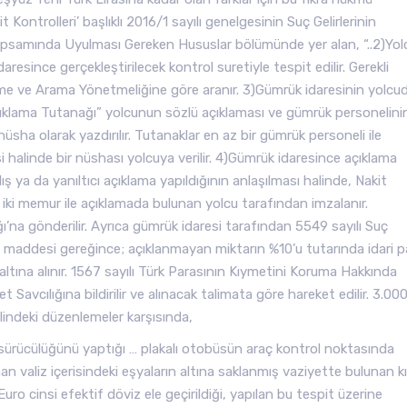
Kontrolleri’ başlıklı 2016/1 sayılı genelgesinin Suç Gelirlerinin
psamında Uyulması Gereken Hususlar bölümünde yer alan, “..2)Yol
esince gerçekleştirilecek kontrol suretiyle tespit edilir. Gerekli
leme ve Arama Yönetmeliğine göre aranır. 3)Gümrük idaresinin yolcu
çıklama Tutanağı” yolcunun sözlü açıklaması ve gümrük personelini
üsha olarak yazdırılır. Tutanaklar en az bir gümrük personeli ile
 halinde bir nüshası yolcuya verilir. 4)Gümrük idaresince açıklama
ş ya da yanıltıcı açıklama yapıldığının anlaşılması halinde, Nakit
iki memur ile açıklamada bulunan yolcu tarafından imzalanır.
ğı’na gönderilir. Ayrıca gümrük idaresi tarafından 5549 sayılı Suç
 maddesi gereğince; açıklanmayan miktarın %10’u tutarında idari p
tına alınır. 1567 sayılı Türk Parasının Kıymetini Koruma Hakkında
avcılığına bildirilir ve alınacak talimata göre hareket edilir. 3.00
lindeki düzenlemeler karşısında,
 sürücülüğünü yaptığı … plakalı otobüsün araç kontrol noktasında
 valiz içerisindeki eşyaların altına saklanmış vaziyette bulunan kı
uro cinsi efektif döviz ele geçirildiği, yapılan bu tespit üzerine