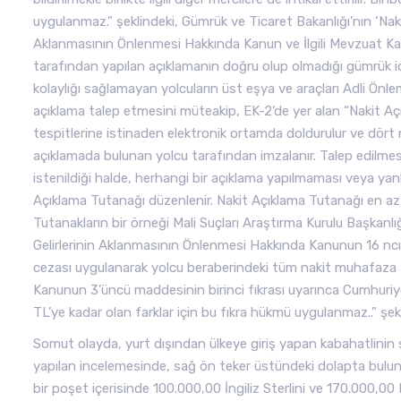
uygulanmaz.” şeklindeki, Gümrük ve Ticaret Bakanlığı’nın ‘Nakit 
Aklanmasının Önlenmesi Hakkında Kanun ve İlgili Mevzuat Ka
tarafından yapılan açıklamanın doğru olup olmadığı gümrük idar
kolaylığı sağlamayan yolcuların üst eşya ve araçları Adli Ön
açıklama talep etmesini müteakip, EK-2’de yer alan “Nakit A
tespitlerine istinaden elektronik ortamda doldurulur ve dört n
açıklamada bulunan yolcu tarafından imzalanır. Talep edilmesi
istenildiği halde, herhangi bir açıklama yapılmaması veya yanlı
Açıklama Tutanağı düzenlenir. Nakit Açıklama Tutanağı en az 
Tutanakların bir örneği Mali Suçları Araştırma Kurulu Başkanlı
Gelirlerinin Aklanmasının Önlenmesi Hakkında Kanunun 16 ncı
cezası uygulanarak yolcu beraberindeki tüm nakit muhafaza al
Kanunun 3’üncü maddesinin birinci fıkrası uyarınca Cumhuriyet S
TL’ye kadar olan farklar için bu fıkra hükmü uygulanmaz..” şek
Somut olayda, yurt dışından ülkeye giriş yapan kabahatlinin
yapılan incelemesinde, sağ ön teker üstündeki dolapta bulunan
bir poşet içerisinde 100.000,00 İngiliz Sterlini ve 170.000,00 E