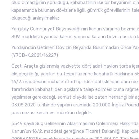
olup olmadığının sorulduğu, kabahatlinin ise bir beyanının olm
kapsamında bulunan dövizlerle ilgili, gümrük görevlilerinin
oluşacağı anlaşılmakla;
Yargıtay Cumhuriyet Başsavcılığı’nın kanun yararına bozma 
309. maddesi uyarınca kanun yararına kararın bozulmasına dair 
Yurdışından Getirilen Dövizin Beyanda Bulunmadan Önce Ya
(Y7CD-K.2021/16227)
Özet: Araçta gizlenmiş vaziyette dört adet naylon torba içer
ele geçirildiği, yapılan bu tespit üzerine kabahatli hakkında
16/2. maddesine muhalefet ettiğinden bahisle idari para cezası
tarafından kabahatliden açıklama talep edilmesi buna rağmen
yapılması gerekeceği, somut olayda ise zaten herhangi bir a
03.08.2020 tarihinde yapılan aramada 200.000 İngiliz Pound’
para cezası kesilmesi mümkün değildir.
5549 sayılı Suç Gelirlerinin Aklanmasının Önlenmesi Hakkınd
Kanun’un 16/2. maddesi gereğince Ticaret Bakanlığı Kapıku