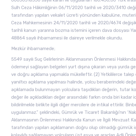
00056318356 sayılı kararı ile uygulanan 180.456,00 Türk lirası
Sulh Ceza Hâkimliğinin 06/11/2020 tarihli ve 2020/3410 değişik i
tarafından yapılan vekalet ücreti yönünden kabulüne, muteriz v
Ceza Mahkemesinin 24/11/2020 tarihli ve 2020/4674 değişik iş
tarihli kanun yararına bozma istemini içeren dava dosyası Ya
48864 sayılı ihbarnamesi ile daireye verilmekle okundu.
Mezkür ihbarnamede;
5549 sayılı Suç Gelirlerinin Aklanmasının Önlenmesi Hakkında 
ödemeyi sağlayan belgeleri yurt dışına çıkaran veya yurda getir
ve doğru açıklama yapmakla mükelleftir. (2) Yetkililerce talep
yanıltıcı açıklama yapılması halinde, yolcu beraberindeki değ
açıklamada bulunmayan yolculara taşıdıkları değerin, tutar ko
değer ile açıkladıkları değer arasındaki farkın onda biri kadar 
bildirilmekle birlikte ilgili diğer mercilere de intikal ettirilir.
uygulanmaz.” şeklindeki, Gümrük ve Ticaret Bakanlığı’nın ‘Nakit 
Aklanmasının Önlenmesi Hakkında Kanun ve İlgili Mevzuat Ka
tarafından yapılan açıklamanın doğru olup olmadığı gümrük idar
kolaylığı sağlamayan yolcuların üst eşya ve araçları Adli Ön