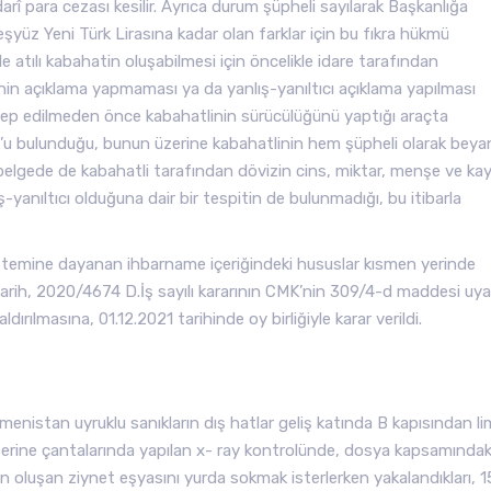
idarî para cezası kesilir. Ayrıca durum şüpheli sayılarak Başkanlığa
 Binbeşyüz Yeni Türk Lirasına kadar olan farklar için bu fıkra hükmü
 atılı kabahatin oluşabilmesi için öncelikle idare tarafından
in açıklama yapmaması ya da yanlış-yanıltıcı açıklama yapılması
lep edilmeden önce kabahatlinin sürücülüğünü yaptığı araçta
’u bulunduğu, bunun üzerine kabahatlinin hem şüpheli olarak beya
 belgede de kabahatli tarafından dövizin cins, miktar, menşe ve ka
yanıltıcı olduğuna dair bir tespitin de bulunmadığı, bu itibarla
stemine dayanan ihbarname içeriğindeki hususlar kısmen yerinde
tarih, 2020/4674 D.İş sayılı kararının CMK’nin 309/4-d maddesi uya
ılmasına, 01.12.2021 tarihinde oy birliğiyle karar verildi.
menistan uyruklu sanıkların dış hatlar geliş katında B kapısından li
zerine çantalarında yapılan x- ray kontrolünde, dosya kapsamındaki
den oluşan ziynet eşyasını yurda sokmak isterlerken yakalandıkları, 