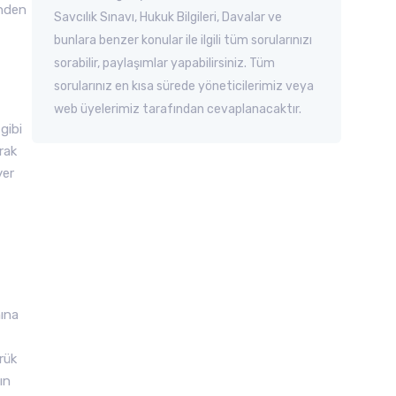
inden
Savcılık Sınavı, Hukuk Bilgileri, Davalar ve
bunlara benzer konular ile ilgili tüm sorularınızı
sorabilir, paylaşımlar yapabilirsiniz. Tüm
sorularınız en kısa sürede yöneticilerimiz veya
web üyelerimiz tarafından cevaplanacaktır.
gibi
rak
yer
nına
rük
ın