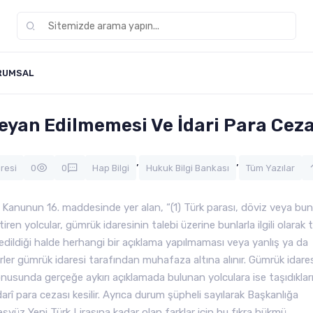
RUMSAL
Beyan Edilmemesi Ve İdari Para Ceza
,
,
resi
0
0
Hap Bilgi
Hukuk Bilgi Bankası
Tüm Yazılar
 Kanunun 16. maddesinde yer alan, “(1) Türk parası, döviz veya bunl
en yolcular, gümrük idaresinin talebi üzerine bunlarla ilgili olarak
 edildiği halde herhangi bir açıklama yapılmaması veya yanlış ya da
erler gümrük idaresi tarafından muhafaza altına alınır. Gümrük idare
nusunda gerçeğe aykırı açıklamada bulunan yolculara ise taşıdıklar
idarî para cezası kesilir. Ayrıca durum şüpheli sayılarak Başkanlığa
 Binbeşyüz Yeni Türk Lirasına kadar olan farklar için bu fıkra hükmü