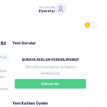
HOŞ GELDIN
Ziyaretçi
sı
Yeni Sorular
24
BURAYA REKLAM VEREBILIRSINIZ!
350x350 Pixel Banner ile Reklam
arla
Verebilirsiniz.
 tam
Reklam Ver
since,
ı
Yeni Katılan Üyeler