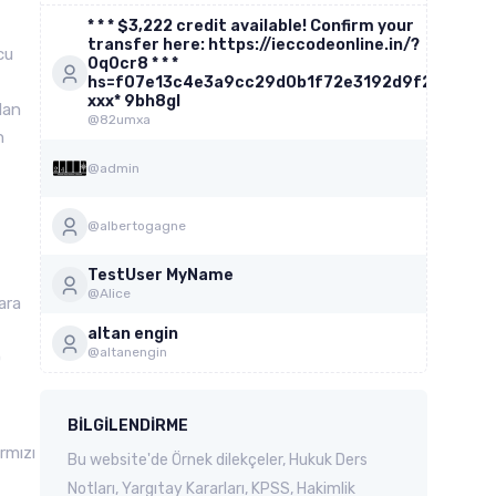
* * * $3,222 credit available! Confirm your
transfer here: https://ieccodeonline.in/?
cu
0q0cr8 * * *
hs=f07e13c4e3a9cc29d0b1f72e3192d9f2*
ххх* 9bh8gl
dan
@82umxa
n
@admin
@albertogagne
TestUser MyName
@Alice
ara
altan engin
@altanengin
0
BILGILENDIRME
rmızı
Bu website'de Örnek dilekçeler, Hukuk Ders
Notları, Yargıtay Kararları, KPSS, Hakimlik