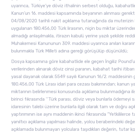
uyarınca, Türkiye’ye döviz ithalinin serbest olduğu, kabahatl
Kanun’un 16. maddesi kapsamında beyanının alınması gerektiğ
04/08/2020 tarihli nakit açıklama tutanağında da muterizin he
uygulanan 180.456,00 Türk lirasının, niçin bu miktar üzerind
almadığı anlaşılmakla, itirazın kabulü yerine yazılı şekilde r
Muhakemesi Kanununun 309. maddesi uyarınca anılan kararı
bulunmakla Türk Milleti adına gereği görüşülüp düşünüldü;
Dosya kapsamına göre kabahatlide ele geçen İngiliz Pound’u ci
verilerinden alınarak döviz cinsi paranın, kabahat tarihi itibarı 
yasal dayanak olarak 5549 sayılı Kanunun 16/2. maddesinin gö
180.456,00 Türk Lirası idari para cezası bakımından; kanun 
miktarının belirlenmesi konusunda açıklama bulunmadığına ili
birinci fıkrasında ‘‘Türk parası, döviz veya bunlarla ödemeyi 
idaresinin talebi üzerine bunlarla ilgili olarak tam ve doğru aç
yaptırımının ise aynı maddenin ikinci fıkrasında “Yetkililerce
yanıltıcı açıklama yapılması halinde, yolcu beraberindeki değ
açıklamada bulunmayan yolculara taşıdıkları değerin, tutar ko