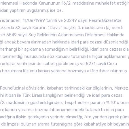
ın Önlenmesi Hakkında Kanununun 16/2. maddesine muhalefet ettiğ
idari yaptırım uygulanmış ise de;
a istinaden, 11/08/1989 tarihli ve 20249 sayılı Resmi Gazete’de
kında 32 sayılı Karar’ın “Döviz” başlıklı 4. maddesinin (a) bendi
inin 5549 sayılı Suç Gelirlerinin Aklanmasının Önlenmesi Hakkında
 ancak beyanı alınmadan hakkında idarî para cezası düzenlendiği 
rhangi bir açıklama yapmadığının belirtildiği, idarî para cezası ola
en belirlendiği hususunda söz konusu tutanakta hiçbir açıklamanın 
eddine karar verilmesinde isabet görülmemiş ve 5271 sayılı Ceza
n bozulması lüzumu kanun yararına bozmaya atfen ihbar olunmuş
und’ucinsi dövizlerin, kabahat tarihindeki kur bilgilerinin, Merkez
itibarı ile Türk Lirası karşılığının belirlendiği ve idari para cezası
2. maddesinin gösterildiğinden, tespit edilen paranın % 10’ u ora
dan; kanun yararına bozma ihbarnamesindeki tutanakta idari para
adığına ilişkin gerekçenin yerinde olmadığı, öte yandan gerek güm
in de imzası bulunan arama tutanağına göre kabahatliye bir beyanın