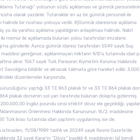
çıklama Tutanağı” yolcunun sözlü açıklaması ve gümrük personelini
üsha olarak yazdırılır. Tutanaklar en az bir gümrük personeli ile
 halinde bir nüshası yolcuya verilir. 4)Gümrük idaresince açıklama
ş ya da yanıltıcı açıklama yapıldığının anlaşılması halinde, Nakit
iki memur ile açıklamada bulunan yolcu tarafından imzalanır.
ğı’na gönderilir. Ayrıca gümrük idaresi tarafından 5549 sayılı Suç
 maddesi gereğince; açıklanmayan miktarın %10’u tutarında idari p
tına alınır. 1567 sayılı Türk Parasının Kıymetini Koruma Hakkında
avcılığına bildirilir ve alınacak talimata göre hareket edilir. 3.000
lindeki düzenlemeler karşısında,
sürücülüğünü yaptığı 33 TE 863 plakalı tır ve 33 TE 864 plakalı do
864 plakalı dorsenin sol yan tarafında bulunan dolapta gizlenmiş
00.000,00 İngiliz poundu cinsi efektif döviz ele geçirildiği, yapıla
inin Aklanmasının Önlenmesi Hakkında Kanununun 16/2. maddesine
Türk lirası tutarında idari yaptırım uygulanmış ise de;
a istinaden, 11/08/1989 tarihli ve 20249 sayılı Resmi Gazete’de
kında 32 sayılı Karar’ın “Döviz” başlıklı 4. maddesinin (a) bendi