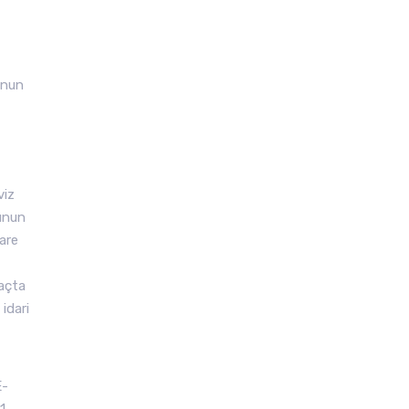
’nun
viz
nunun
dare
raçta
idari
E-