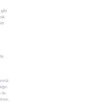
 gibi
rak
yer
da,
gümrük
lığın
a da
since,
ı