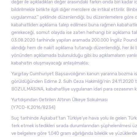
değer ile açıkladıkları değer arasındaki farkın onda biri kadar 
bildirilmekle birlikte ilgili diğer mercilere de intikal ettirilir.
uygulanmaz.’’ şeklinde düzenlendiği, bu düzenlemelere göre de
kabahatliden açıklama talep edilmesi buna rağmen kabahatlin
gerekeceği, somut olayda ise zaten herhangi bir açıklama ta
03.08.2020 tarihinde yapılan aramada 200.000 İngiliz Pound
alındığı hem de nakit açıklama tutanağı düzenlendiği, her iki
yönünden açıklamada bulunulduğu gibi bu açıklamaların yanlış-
kabahatin oluşmayacağı anlaşılmakla;
Yargıtay Cumhuriyet Başsavcılığının kanun yararına bozma i
görüldüğünden Edirne 2. Sulh Ceza Hakimliği’nin 24.11.2020 
BOZULMASINA, kabahatliye uygulanan idari para cezasının kaldır
Yurtdışından Getirilen Altının Ülkeye Sokulması
(Y7CD-K.2016/8234)
Suç tarihinde Aşkabat’tan Türkiye’ye hava yolu ile gelen Türk
terk etmek istedikleri sırada durumlarından şüphelenilmesi ü
ve belgelere göre 1.040 gram ağırlığında bileklik ve yüzükler