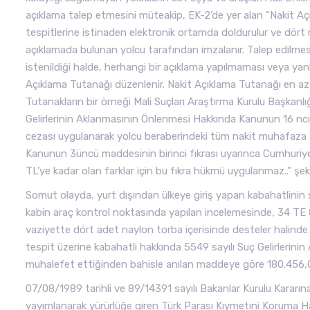
açıklama talep etmesini müteakip, EK-2’de yer alan “Nakit A
tespitlerine istinaden elektronik ortamda doldurulur ve dört n
açıklamada bulunan yolcu tarafından imzalanır. Talep edilmesi
istenildiği halde, herhangi bir açıklama yapılmaması veya yanlı
Açıklama Tutanağı düzenlenir. Nakit Açıklama Tutanağı en az 
Tutanakların bir örneği Mali Suçları Araştırma Kurulu Başkanlı
Gelirlerinin Aklanmasının Önlenmesi Hakkında Kanunun 16 ncı
cezası uygulanarak yolcu beraberindeki tüm nakit muhafaza al
Kanunun 3üncü maddesinin birinci fıkrası uyarınca Cumhuriyet S
TL’ye kadar olan farklar için bu fıkra hükmü uygulanmaz..” şek
Somut olayda, yurt dışından ülkeye giriş yapan kabahatlinin 
kabin araç kontrol noktasında yapılan incelemesinde, 34 TE 
vaziyette dört adet naylon torba içerisinde desteler halinde 2
tespit üzerine kabahatli hakkında 5549 sayılı Suç Gelirler
muhalefet ettiğinden bahisle anılan maddeye göre 180.456,00 
07/08/1989 tarihli ve 89/14391 sayılı Bakanlar Kurulu Kararın
yayımlanarak yürürlüğe giren Türk Parası Kıymetini Koruma Hak