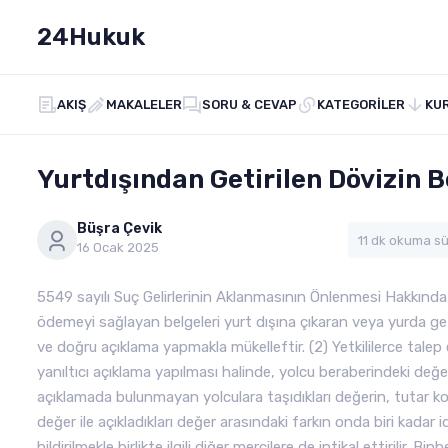
24Hukuk
AKIŞ
MAKALELER
SORU & CEVAP
KATEGORILER
KU
Yurtdışından Getirilen Dövizin 
Büşra Çevik
11 dk okuma sü
16 Ocak 2025
5549 sayılı Suç Gelirlerinin Aklanmasının Önlenmesi Hakkında
ödemeyi sağlayan belgeleri yurt dışına çıkaran veya yurda getir
ve doğru açıklama yapmakla mükelleftir. (2) Yetkililerce talep
yanıltıcı açıklama yapılması halinde, yolcu beraberindeki değ
açıklamada bulunmayan yolculara taşıdıkları değerin, tutar ko
değer ile açıkladıkları değer arasındaki farkın onda biri kadar 
bildirilmekle birlikte ilgili diğer mercilere de intikal ettirilir.