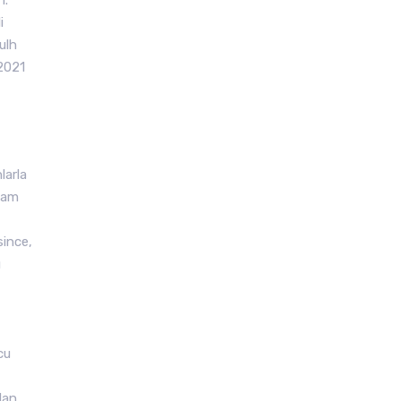
1.
i
ulh
.2021
larla
 tam
since,
ı
cu
dan