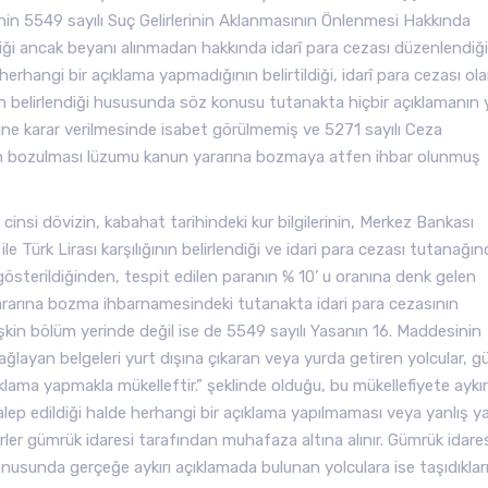
inin 5549 sayılı Suç Gelirlerinin Aklanmasının Önlenmesi Hakkında
i ancak beyanı alınmadan hakkında idarî para cezası düzenlendiği
rhangi bir açıklama yapmadığının belirtildiği, idarî para cezası ola
en belirlendiği hususunda söz konusu tutanakta hiçbir açıklamanın 
eddine karar verilmesinde isabet görülmemiş ve 5271 sayılı Ceza
n bozulması lüzumu kanun yararına bozmaya atfen ihbar olunmuş
nsi dövizin, kabahat tarihindeki kur bilgilerinin, Merkez Bankası
ile Türk Lirası karşılığının belirlendiği ve idari para cezası tutanağın
sterildiğinden, tespit edilen paranın % 10’ u oranına denk gelen
yararına bozma ihbarnamesindeki tutanakta idari para cezasının
şkin bölüm yerinde değil ise de 5549 sayılı Yasanın 16. Maddesinin
sağlayan belgeleri yurt dışına çıkaran veya yurda getiren yolcular, 
ıklama yapmakla mükelleftir.” şeklinde olduğu, bu mükellefiyete aykırı
 talep edildiği halde herhangi bir açıklama yapılmaması veya yanlış y
erler gümrük idaresi tarafından muhafaza altına alınır. Gümrük idare
nusunda gerçeğe aykırı açıklamada bulunan yolculara ise taşıdıklar