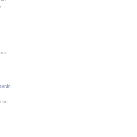
n
ara
rsenin
n bu