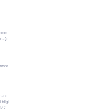
nının
ynağı
rınca
manı
 bilgi
1567