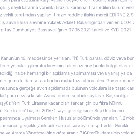
 idarî para cezasına karşı yapılan başvurunun reddine ilişkin Edirne 
ş sayılı kararına yönelik itirazın, kararına itiraz edilen kurum vekil
ekili tarafından yapılan itirazın reddine ilişkin mercii EDİRNE 2. S
 sayılı kararı aleyhine Yüksek Adalet Bakanlığından verilen 01.04
rgıtay Cumhuriyet Başsavcılığının 07.05.2021 tarihli ve KYB. 2021-
Kanun’un 16. maddesinde yer alan, “(1) Türk parası, döviz veya bun
en yolcular, gümrük idaresinin talebi üzerine bunlarla ilgili olarak
 edildiği halde herhangi bir açıklama yapılmaması veya yanlış ya da
erler gümrük idaresi tarafından muhafaza altına alınır. Gümrük idare
nusunda gerçeğe aykırı açıklamada bulunan yolculara ise taşıdıklar
idarî para cezası kesilir. Ayrıca durum şüpheli sayılarak Başkanlığa
 Binbeşyüz Yeni Türk Lirasına kadar olan farklar için bu fıkra hükmü
Kontrolleri’ başlıklı 2016/1 sayılı genelgesinin Suç Gelirlerinin
psamında Uyulması Gereken Hususlar bölümünde yer alan, “..2)Yol
esince gerçekleştirilecek kontrol suretiyle tespit edilir. Gerekli
leme ve Arama Yönetmeliğine göre aranır. 3)Gümrük idaresinin yolcu