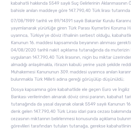
kabahatli hakkında 5549 sayılı Suç Gelirlerinin Aklanmasın
bahisle anılan maddeye göre 147.790,40 Türk lirası tutarında 
07/08/1989 tarihli ve 89/14391 sayılı Bakanlar Kurulu Kararın
yayımlanarak yürürlüğe giren Türk Parası Kıymetini Koruma Hak
uyarınca, Türkiye’ye döviz ithalinin serbest olduğu, kabahatl
Kanunun 16. maddesi kapsamında beyanının alınması gerektiği
04/08/2020 tarihli nakit açıklama tutanağında da muterizin he
uygulanan 147.790,40 Türk lirasının, niçin bu miktar üzerind
almadığı anlaşılmakla, itirazın kabulü yerine yazılı şekilde r
Muhakemesi Kanununun 309. maddesi uyarınca anılan kararı
bulunmakla Türk Milleti adına gereği görüşülüp düşünüldü;
Dosya kapsamına göre kabahatlide ele geçen Euro ve İngiliz Po
Bankası verilerinden alınarak döviz cinsi paranın, kabahat tarihi 
tutanağında da yasal dayanak olarak 5549 sayılı Kanunun 16/
denk gelen 147.790,40 Türk Lirası idari para cezası bakımın
cezasının miktarının belirlenmesi konusunda açıklama bulunm
görevlileri tarafından tutulan tutanağa, gerekse kabahatlin