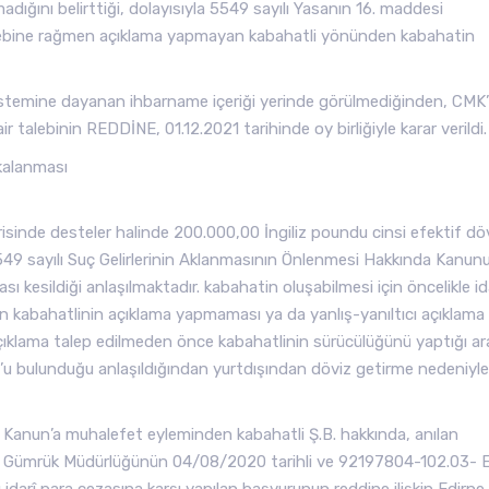
adığını belirttiği, dolayısıyla 5549 sayılı Yasanın 16. maddesi
 talebine rağmen açıklama yapmayan kabahatli yönünden kabahatin
istemine dayanan ihbarname içeriği yerinde görülmediğinden, CMK
talebinin REDDİNE, 01.12.2021 tarihinde oy birliğiyle karar verildi.
kalanması
isinde desteler halinde 200.000,00 İngiliz poundu cinsi efektif dö
 5549 sayılı Suç Gelirlerinin Aklanmasının Önlenmesi Hakkında Kanu
 kesildiği anlaşılmaktadır. kabahatin oluşabilmesi için öncelikle i
 kabahatlinin açıklama yapmaması ya da yanlış-yanıltıcı açıklama
çıklama talep edilmeden önce kabahatlinin sürücülüğünü yaptığı a
u bulunduğu anlaşıldığından yurtdışından döviz getirme nedeniyle 
a Kanun’a muhalefet eyleminden kabahatli Ş.B. hakkında, anılan
le Gümrük Müdürlüğünün 04/08/2020 tarihli ve 92197804-102.03- 