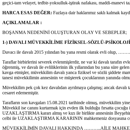
geçici-tam velayet, tedbir-yoksulluk-iştirak nafakası, maddi-manevi tazm
HARCA ESAS DEĞER:
Fazlaya dair haklarımız saklı kalmak kaydı
AÇIKLAMALAR :
BOŞANMA NEDENİNİ OLUŞTURAN OLAY VE SEBEPLER;
1-) DAVALI MÜVEKKİLİME FİZİKSEL-SÖZLÜ-PSİKOLO
Davacı ile davalı 2015 yılından bu yana resmi olarak evli olup, ………
Taraflar birbirlerini severek evlenmişlerdir, ne var ki davalı tarafın e
öğrenmiş, ve davalı ile evliliklerinin ilk yıllarından bu yana süre ge
kavga etmişler, müvekkilim davalı yanca fiziksel ve sözlü şiddete maru
tanesi müvekkilimin annesinin ve müşterek çocuklarının yanında olmuşt
Müvekkilim pek çok kez davalıdan ayrılmaya çalışmış; ancak davalı ta
cesaret edememiştir.
Tarafların son kavgaları 15.08.2021 tarihinde olmuş, müvekkilim yine d
Müvekkil ise canını kurtarmak için evden ilk bulduğu fırsatta çocuğu 
UZAKLAŞTIRMA kararı almış ve kızı ile birlikte annesinin Beyşehi
celbi ile UZAKLAŞTIRMA KARARININ mahkemeniz dosyasına celbi
MÜVEKKİLİMİN DAVALI HAKKINDA ………..AİLE MAHKEM