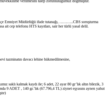
ak müvekkilime verilmesini talep zorunluluğumuz doğmuştur.
an İlçe Emniyet Müdürlüğü ifade tutanağı, ………..CBS soruşturma
 ait cep telefonu HTS kayıtları, sair her türlü yasal delil.
evi tazminatın davacı lehine hükmedilmesine,
ız saklı kalmak kaydı ile; 6 adet, 22 ayar 80 gr’lık altın bilezik, 3
oplamda 9 ADET , 140 gr.’lık (67.796,4 TL) ziynet eşyasını aynen yahut
tır)