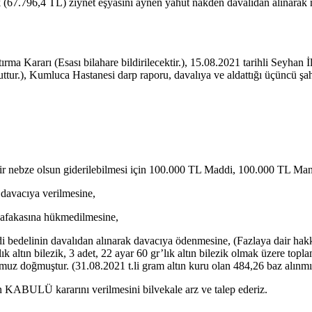
’lık (67.796,4 TL) ziynet eşyasını aynen yahut nakden davalıdan alınar
a Kararı (Esası bilahare bildirilecektir.), 15.08.2021 tarihli Seyh
uttur.), Kumluca Hastanesi darp raporu, davalıya ve aldattığı üçüncü şahsa
r nebze olsun giderilebilmesi için 100.000 TL Maddi, 100.000 TL Man
 davacıya verilmesine,
 nafakasına hükmedilmesine,
i bedelinin davalıdan alınarak davacıya ödenmesine, (Fazlaya dair hakkım
’lık altın bilezik, 3 adet, 22 ayar 60 gr’lık altın bilezik olmak üzere t
uz doğmuştur. (31.08.2021 t.li gram altın kuru olan 484,26 baz alınmış
ın KABULÜ kararını verilmesini bilvekale arz ve talep ederiz.