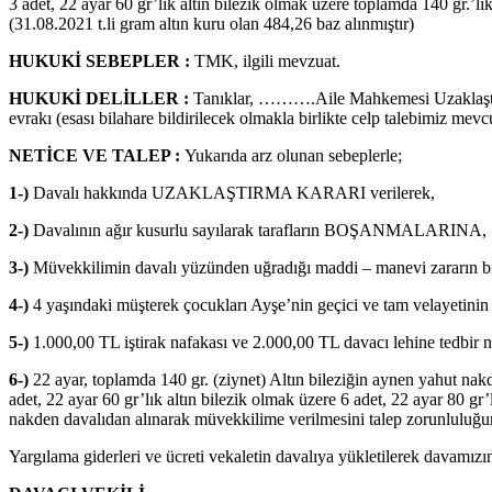
3 adet, 22 ayar 60 gr’lık altın bilezik olmak üzere toplamda 140 gr.
(31.08.2021 t.li gram altın kuru olan 484,26 baz alınmıştır)
HUKUKİ SEBEPLER :
TMK, ilgili mevzuat.
HUKUKİ DELİLLER :
Tanıklar, ……….Aile Mahkemesi Uzaklaştırm
evrakı (esası bilahare bildirilecek olmakla birlikte celp talebimiz mevc
NETİCE VE TALEP :
Yukarıda arz olunan sebeplerle;
1-)
Davalı hakkında UZAKLAŞTIRMA KARARI verilerek,
2-)
Davalının ağır kusurlu sayılarak tarafların BOŞANMALARINA,
3-)
Müvekkilimin davalı yüzünden uğradığı maddi – manevi zararın bi
4-)
4 yaşındaki müşterek çocukları Ayşe’nin geçici ve tam velayetinin
5-)
1.000,00 TL iştirak nafakası ve 2.000,00 TL davacı lehine tedbir
6-)
22 ayar, toplamda 140 gr. (ziynet) Altın bileziğin aynen yahut nakd
adet, 22 ayar 60 gr’lık altın bilezik olmak üzere 6 adet, 22 ayar 80 gr
nakden davalıdan alınarak müvekkilime verilmesini talep zorunluluğum
Yargılama giderleri ve ücreti vekaletin davalıya yükletilerek davamız