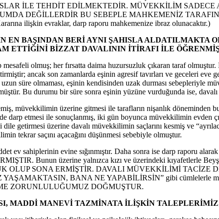
AR İLE TEHDİT EDİLMEKTEDİR. MÜVEKKİLİM SADECE AN
URUMDA DEĞİLLERDİR BU SEBEPLE MAHKEMENİZ TARAFI
lişkin evraklar, darp raporu mahkemenize ibraz olunacaktır.)
İN EN BAŞINDAN BERİ AYNI ŞAHISLA ALDATILMAKTA O
 ETTİĞİNİ BİZZAT DAVALININ İTİRAFI İLE ÖĞRENMİŞ
 mesafeli olmuş; her fırsatta daima huzursuzluk çıkaran taraf olmuştur.
ttirmiştir; ancak son zamanlarda eşinin agresif tavırları ve geceleri eve
n uzun süre olmaması, eşinin kendisinden uzak durması sebepleriyle mü
görmüştür. Bu durumu bir süre sonra eşinin yüzüne vurduğunda ise, davalı
lemiş, müvekkilimin üzerine gitmesi ile tarafların nişanlık döneminden bu
 darp etmesi ile sonuçlanmış, iki gün boyunca müvekkilimin evden çı
i dile getirmesi üzerine davalı müvekkilimin saçlarını kesmiş ve “ayrıla
imin tekrar saçını açacağını düşünmesi sebebiyle olmuştur.
müddet ev sahiplerinin evine sığınmıştır. Daha sonra ise darp raporu
. Bunun üzerine yalnızca kızı ve üzerindeki kıyafetlerle Beyşehi
OLUP SONA ERMİŞTİR. DAVALI MÜVEKKİLİMİ TACİZE DE
KTASIN, BANA NE YAPABİLİRSİN” gibi cümlelerle müvekkilim
ETME ZORUNLULUĞUMUZ DOĞMUŞTUR.
SI, MADDİ MANEVİ TAZMİNATA İLİŞKİN TALEPLERİMİZ