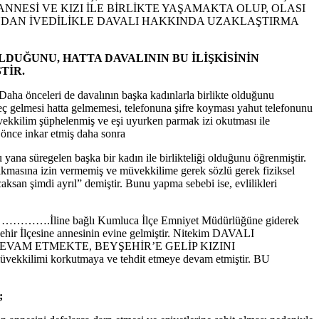
NESİ VE KIZI İLE BİRLİKTE YAŞAMAKTA OLUP, OLASI
NDAN İVEDİLİKLE DAVALI HAKKINDA UZAKLAŞTIRMA
LDUĞUNU, HATTA DAVALININ BU İLİŞKİSİNİN
TİR.
 Daha önceleri de davalının başka kadınlarla birlikte olduğunu
 geç gelmesi hatta gelmemesi, telefonuna şifre koyması yahut telefonunu
vekkilim şüphelenmiş ve eşi uyurken parmak izi okutması ile
 önce inkar etmiş daha sonra
 yana süregelen başka bir kadın ile birlikteliği olduğunu öğrenmiştir.
kmasına izin vermemiş ve müvekkilime gerek sözlü gerek fiziksel
caksan şimdi ayrıl” demiştir. Bunu yapma sebebi ise, evlilikleri
 alarak ………….İline bağlı Kumluca İlçe Emniyet Müdürlüğüne giderek
r İlçesine annesinin evine gelmiştir. Nitekim DAVALI
VAM ETMEKTE, BEYŞEHİR’E GELİP KIZINI
i korkutmaya ve tehdit etmeye devam etmiştir. BU
;