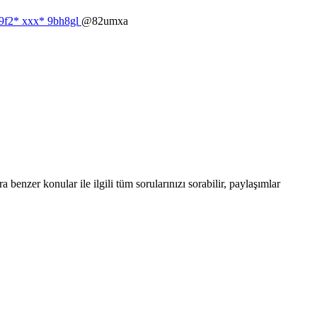
2d9f2* ххх* 9bh8gl
@82umxa
enzer konular ile ilgili tüm sorularınızı sorabilir, paylaşımlar