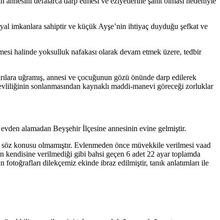
nın annesini defalarca darp etmesi ve eziyetlerine şahit olması nedeniyle
sosyal imkanlara sahiptir ve küçük Ayşe’nin ihtiyaç duyduğu şefkat ve
mesi halinde yoksulluk nafakası olarak devam etmek üzere, tedbir
ldırılara uğramış, annesi ve çocuğunun gözü önünde darp edilerek
 evliliğinin sonlanmasından kaynaklı maddi-manevi göreceği zorluklar
 evden alamadan Beyşehir İlçesine annesinin evine gelmiştir.
si de söz konusu olmamıştır. Evlenmeden önce müvekkile verilmesi vaad
len kendisine verilmediği gibi bahsi geçen 6 adet 22 ayar toplamda
fotoğrafları dilekçemiz ekinde ibraz edilmiştir, tanık anlatımları ile