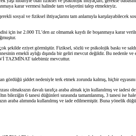
k yaşı itibariyle olan fiziksel ve psikolojik ihtiyaçları, gerekse babası
anmaya karar vermesi halinde tam velayetini talep etmekteyiz.
gerekli sosyal ve fiziksel ihtiyaçlarını tam anlamıyla karşılayabilecek 
disi için ise 2.000 TL’den az olmamak kaydı ile boşanmaya karar veril
ğmuştur.
çok şekilde eziyet görmüştür. Fiziksel, sözlü ve psikolojik baskı ve sa
esinin emekli aylığı dışında bir geliri mevcut değildir. Bu nedenle ve
Vİ TAZMİNAT talebimiz mevcuttur.
an gördüğü şiddet nedeniyle terk etmek zorunda kalmış, hiçbir eşyasını
ı rızası olmaksızın davalı tarafça araba almak için kullanılmış ve iade
tın bileziğin 6 tanesi düğünleri sırasında tamamlanmış, 3 tanesi ise ha
ızın araba alımında kullanılmış ve iade edilmemiştir. Buna yönelik düğün 