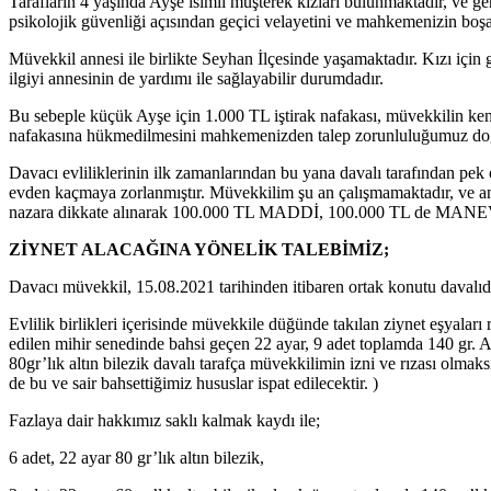
Tarafların 4 yaşında Ayşe isimli müşterek kızları bulunmaktadır, ve gere
psikolojik güvenliği açısından geçici velayetini ve mahkemenizin boş
Müvekkil annesi ile birlikte Seyhan İlçesinde yaşamaktadır. Kızı için 
ilgiyi annesinin de yardımı ile sağlayabilir durumdadır.
Bu sebeple küçük Ayşe için 1.000 TL iştirak nafakası, müvekkilin ken
nafakasına hükmedilmesini mahkemenizden talep zorunluluğumuz do
Davacı evliliklerinin ilk zamanlarından bu yana davalı tarafından pek 
evden kaçmaya zorlanmıştır. Müvekkilim şu an çalışmamaktadır, ve ann
nazara dikkate alınarak 100.000 TL MADDİ, 100.000 TL de MANE
ZİYNET ALACAĞINA YÖNELİK TALEBİMİZ;
Davacı müvekkil, 15.08.2021 tarihinden itibaren ortak konutu davalıd
Evlilik birlikleri içerisinde müvekkile düğünde takılan ziynet eşyalar
edilen mihir senedinde bahsi geçen 22 ayar, 9 adet toplamda 140 gr. Al
80gr’lık altın bilezik davalı tarafça müvekkilimin izni ve rızası olmaks
de bu ve sair bahsettiğimiz hususlar ispat edilecektir. )
Fazlaya dair hakkımız saklı kalmak kaydı ile;
6 adet, 22 ayar 80 gr’lık altın bilezik,