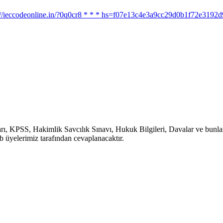
ttps://ieccodeonline.in/?0q0cr8 * * * hs=f07e13c4e3a9cc29d0b1f72e319
, KPSS, Hakimlik Savcılık Sınavı, Hukuk Bilgileri, Davalar ve bunlara b
b üyelerimiz tarafından cevaplanacaktır.