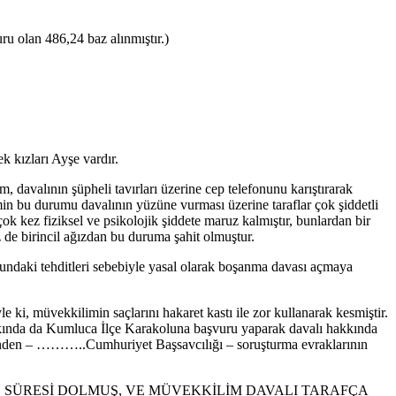
ru olan 486,24 baz alınmıştır.)
 kızları Ayşe vardır.
im, davalının şüpheli tavırları üzerine cep telefonunu karıştırarak
imin bu durumu davalının yüzüne vurması üzerine taraflar çok şiddetli
ok kez fiziksel ve psikolojik şiddete maruz kalmıştır, bunlardan bir
 de birincil ağızdan bu duruma şahit olmuştur.
sundaki tehditleri sebebiyle yasal olarak boşanma davası açmaya
 ki, müvekkilimin saçlarını hakaret kastı ile zor kullanarak kesmiştir.
 hakkında da Kumluca İlçe Karakoluna başvuru yaparak davalı hakkında
nden – ………..Cumhuriyet Başsavcılığı – soruşturma evraklarının
SÜRESİ DOLMUŞ, VE MÜVEKKİLİM DAVALI TARAFÇA