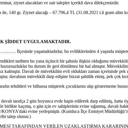
inat, ziynet alacakları ve sair talepler içerikli dava dilekçemizdir.
 ile, 140 gr. Ziynet alacağı – 67.796,4 TL (31.08.2021 t.li gram altın ku
JİK ŞİDDET UYGULAMAKTADIR.
……… İlçesinde yaşamaktadırlar, bu evliliklerinden 4 yaşında müşterek
vlendikleri tarihten bu yana üçüncü bir şahısla ilişkisi olduğunu müvekkil
len huzursuzluklar bu durum ile geri dönülmez bir hal almıştır. Müvekkil
z kalmıştır. Davalı ile müvekkilim evli oldukları zaman içerisinde pek ç
ur, davalının müvekkili darp edişine bizzat şahitlik etmiş, pek çok kez
rafın tehditleri ve bilhassa müşterek çocuklarını alıp göstermeme husu
avalı tarafça 2 gün boyunca evde hapis edilerek darp edilmiş, hatta öyle
ile birlikte kaçmış, o gün için ev sahiplerinin evine sığınmış, davalı
r/KONYA’daki evine yerleşmiştir. (Kumluca İlçe Emniyet Müdürlüğü’
 talep olunur.)
ESİ TARAFINDAN VERİLEN UZAKLAŞTIRMA KARARININ 