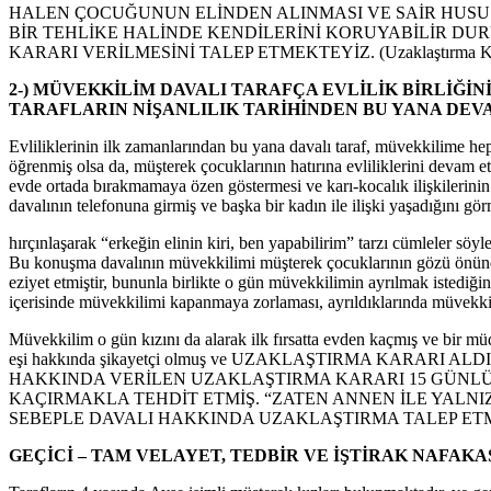
HALEN ÇOCUĞUNUN ELİNDEN ALINMASI VE SAİR HUSUSL
BİR TEHLİKE HALİNDE KENDİLERİNİ KORUYABİLİR D
KARARI VERİLMESİNİ TALEP ETMEKTEYİZ. (Uzaklaştırma Kararına i
2-) MÜVEKKİLİM DAVALI TARAFÇA EVLİLİK BİRLİĞİN
TARAFLARIN NİŞANLILIK TARİHİNDEN BU YANA DEVAM
Evliliklerinin ilk zamanlarından bu yana davalı taraf, müvekkilime hep
öğrenmiş olsa da, müşterek çocuklarının hatırına evliliklerini devam e
evde ortada bırakmamaya özen göstermesi ve karı-kocalık ilişkilerini
davalının telefonuna girmiş ve başka bir kadın ile ilişki yaşadığını 
hırçınlaşarak “erkeğin elinin kiri, ben yapabilirim” tarzı cümleler söy
Bu konuşma davalının müvekkilimi müşterek çocuklarının gözü önünde
eziyet etmiştir, bununla birlikte o gün müvekkilimin ayrılmak istediğin
içerisinde müvekkilimi kapanmaya zorlaması, ayrıldıklarında müvekkil
Müvekkilim o gün kızını da alarak ilk fırsatta evden kaçmış ve bir 
eşi hakkında şikayetçi olmuş ve UZAKLAŞTIRMA KARARI ALDIRMIŞTIR
HAKKINDA VERİLEN UZAKLAŞTIRMA KARARI 15 GÜNLÜK 
KAÇIRMAKLA TEHDİT ETMİŞ. “ZATEN ANNEN İLE YALNIZ YAŞAMA
SEBEPLE DAVALI HAKKINDA UZAKLAŞTIRMA TALEP 
GEÇİCİ – TAM VELAYET, TEDBİR VE İŞTİRAK NAFAKA